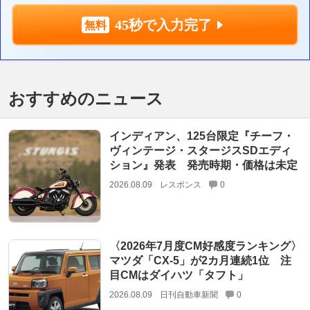
45秒で入力完了
おすすめのニュース
インディアン、125台限定『チーフ・
ヴィンテージ・スタージスSDエディ
ション』発表 発売時期・価格は未定
2026.08.09
レスポンス
0
〈2026年7月度CM好感度ランキング〉
マツダ「CX-5」が2カ月連続1位 注
目CMはダイハツ「タフト」
2026.08.09
日刊自動車新聞
0