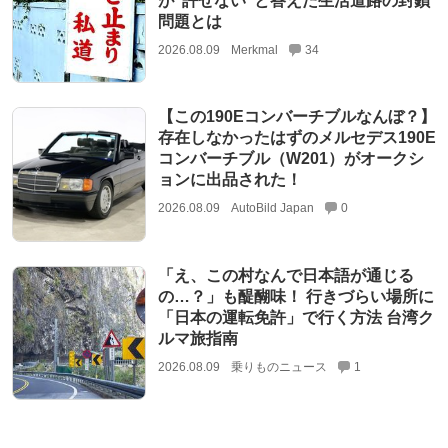
が“許せない”と答えた生活道路の封鎖
問題とは
2026.08.09
Merkmal
34
【この190Eコンバーチブルなんぼ？】
存在しなかったはずのメルセデス190E
コンバーチブル（W201）がオークシ
ョンに出品された！
2026.08.09
AutoBild Japan
0
「え、この村なんで日本語が通じる
の…？」も醍醐味！ 行きづらい場所に
「日本の運転免許」で行く方法 台湾ク
ルマ旅指南
2026.08.09
乗りものニュース
1