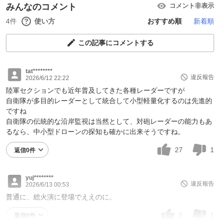
みんなのコメント
コメント非表示
4件
使い方
おすすめ順
新着順
この記事にコメントする
tat********
違反報告
2026/6/12 22:22
陸軍セクションでも近年普及してきた各種レーダーですが
自衛隊が多目的レーダーとして統合して小型軽量化するのは先進的
ですね
自衛隊の伝統的な沿岸監視は当然として、対砲レーダーの能力もあ
るなら、中小型ドローンの探知も確かに出来そうですね。
27
1
返信0件
yuj********
違反報告
2026/6/13 00:53
普通に、総火演に登場でええのに。
6
1
返信0件