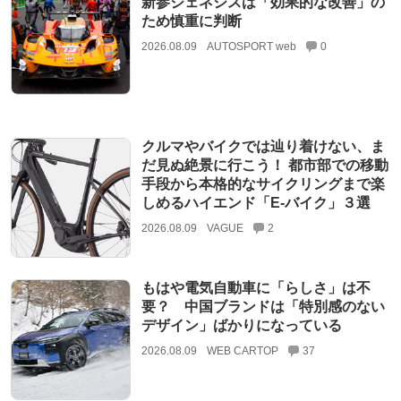
新参ジェネシスは「効果的な改善」の
ため慎重に判断
2026.08.09
AUTOSPORT web
0
クルマやバイクでは辿り着けない、ま
だ見ぬ絶景に行こう！ 都市部での移動
手段から本格的なサイクリングまで楽
しめるハイエンド「E-バイク」３選
2026.08.09
VAGUE
2
もはや電気自動車に「らしさ」は不
要？ 中国ブランドは「特別感のない
デザイン」ばかりになっている
2026.08.09
WEB CARTOP
37