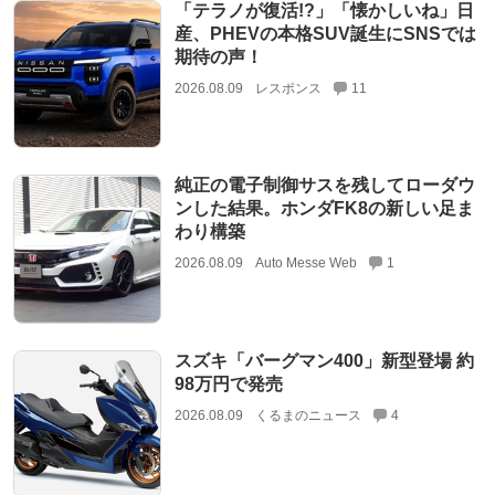
「テラノが復活!?」「懐かしいね」日
産、PHEVの本格SUV誕生にSNSでは
期待の声！
2026.08.09
レスポンス
11
純正の電子制御サスを残してローダウ
ンした結果。ホンダFK8の新しい足ま
わり構築
2026.08.09
Auto Messe Web
1
スズキ「バーグマン400」新型登場 約
98万円で発売
2026.08.09
くるまのニュース
4