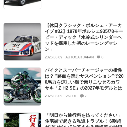
【休日クラシック・ポルシェ・アーカ
イブ #32】1978年ポルシェ935/78モー
ビー・ディック「水冷式シリンダーヘ
ッドを採用した初のレーシングマシ
ン」
2026.08.09
AUTOCAR JAPAN
0
バイクとスーパーチャージャーの相性
は？ “路面を読むサスペンション”で20
0馬力を涼しい顔で乗りこなせるカワ
サキ「Z H2 SE」の2027年モデルとは
2026.08.09
VAGUE
7
「明日から通行料を払ってください」
住宅街で起きる私道トラブル！ 6割超