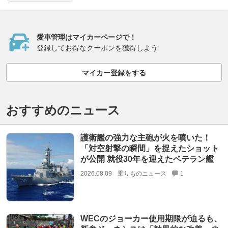
愛車管理はマイカーページで！
登録してお得なクーポンを獲得しよう
マイカー登録をする
おすすめのニュース
護衛艦の強力な主砲が火を噴いた！
「対空射撃の瞬間」を捉えたショット
が公開 就役30年を迎えたベテラン艦
2026.08.09
乗りものニュース
1
WECのジョーカー使用期限が迫るも、