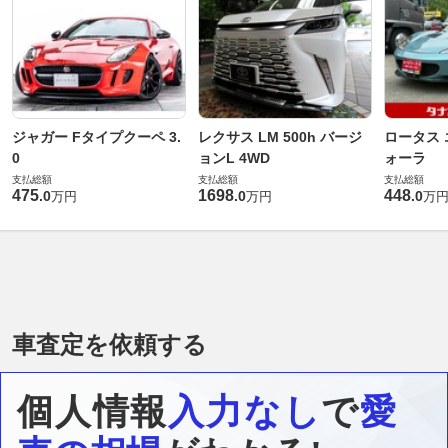
ジャガー Fタイプクーペ 3.
レクサス LM 500h バージ
ロータス 
0
ョンL 4WD
ォーラ
支払総額
支払総額
支払総額
475
1698
448
.
0
.
0
.
0
万円
万円
万
車査定を依頼する
個人情報
入力なし
で
愛