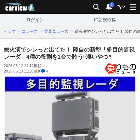
carview!
検索
通知
i
ログイン
ID新規取得
トップ
ニュース
業界ニュース
総火演でシレっと出てた！ 陸自の新
総火演でシレっと出てた！ 陸自の新型「多目的監視
レーダ」4種の役割を1台で賄う“凄いやつ”
2026.06.12 21:12
掲載
2026.06.13 11:18
更新
4