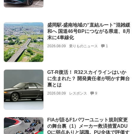
盛岡駅‐盛南地域の“直結ルート”混雑緩
和へ 国道46号BPにつながる県道、8月
末に4車線化
2026.08.09
乗りものニュース
1
GT-R復活！ R32スカイラインはいか
に生まれた？ 開発責任者が明かす舞台
裏とは
2026.08.09
レスポンス
9
FIAが語るF1パワーユニット規則変更
の舞台裏（1）メーカー救済措置ADU
Oに弱点ありと認識。PU全体で評価す