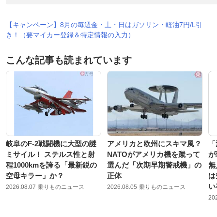
【キャンペーン】8月の毎週金・土・日はガソリン・軽油7円/L引
き！（要マイカー登録＆特定情報の入力）
こんな記事も読まれています
岐阜のF-2戦闘機に大型の謎
アメリカと欧州にスキマ風？
「
ミサイル！ ステルス性と射
NATOがアメリカ機を蹴って
が
程1000kmを誇る「最新鋭の
選んだ「次期早期警戒機」の
無
空母キラー」か？
正体
は
い
2026.08.07
乗りものニュース
2026.08.05
乗りものニュース
20