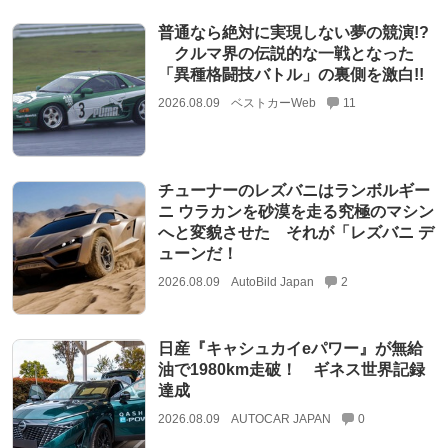
普通なら絶対に実現しない夢の競演!?
クルマ界の伝説的な一戦となった
「異種格闘技バトル」の裏側を激白!!
2026.08.09
ベストカーWeb
11
チューナーのレズバニはランボルギー
ニ ウラカンを砂漠を走る究極のマシン
へと変貌させた それが「レズバニ デ
ューンだ！
2026.08.09
AutoBild Japan
2
日産『キャシュカイeパワー』が無給
油で1980km走破！ ギネス世界記録
達成
2026.08.09
AUTOCAR JAPAN
0