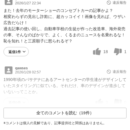
違反報告
2026/1/27 22:34
また！去年のモーターショーのコンセプトカーの記事かよ？
相変わらずの見出し詐欺に、超カッコイイ！画像を見れば、ウザい
広告だらけ！
過去記事の使い回し、自動車学校の生徒が作った改造車、海外発売
の車、そんなのばかりで、よく、くるまのニュースを名乗れるな！
恥を知れ！と三原順子に怒られるぞ？
18
1
返信1件
qawses
違反報告
2026/1/28 02:57
1990年頃のパサデナにあるアートセンターの学生達がデザインして
いたスタイリングに似ている。それだけ、車のデザインが進歩して
いないってことか。
3
0
返信0件
全てのコメントを読む（19件）
※コメントは個人の見解であり、記事提供社と関係はありません。