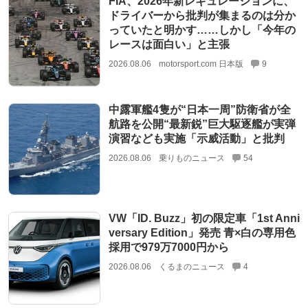
FIA、2026年新レギュレーションに、
ドライバーから批判が集まるのは分か
っていたと明かす……しかし「今年の
レースは面白い」と主張
2026.08.06
motorsport.com 日本版
9
中露軍艦4隻が“日本一周”防衛省が全
航路を公開“最新鋭”巨大駆逐艦が実弾
演習なども実施「示威活動」と批判
2026.08.06
乗りものニュース
54
VW「ID. Buzz」初の限定車「1st Anni
versary Edition」発売 青×白の専用色
採用で979万7000円から
2026.08.06
くるまのニュース
4