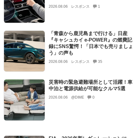
2026.08.06
レスポンス
1
「青森から鹿児島まで行ける」日産
『キャシュカイ e-POWER』の燃費記
録にSNS驚愕！「日本でも売りましょ
う」の声も
2026.08.06
レスポンス
35
災害時の緊急避難場所として活躍！車
中泊と電源供給が可能なクルマ5選
2026.08.06
@DIME
0