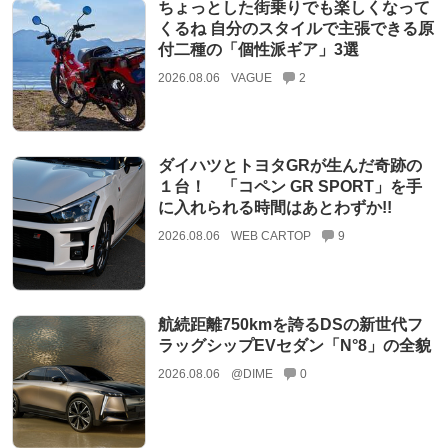
ちょっとした街乗りでも楽しくなって
くるね 自分のスタイルで主張できる原
付二種の「個性派ギア」3選
2026.08.06
VAGUE
2
ダイハツとトヨタGRが生んだ奇跡の
１台！ 「コペン GR SPORT」を手
に入れられる時間はあとわずか!!
2026.08.06
WEB CARTOP
9
航続距離750kmを誇るDSの新世代フ
ラッグシップEVセダン「N°8」の全貌
2026.08.06
@DIME
0