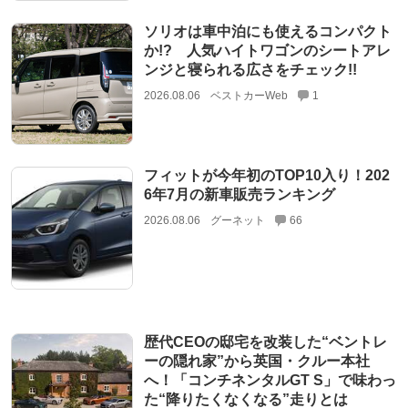
ソリオは車中泊にも使えるコンパクト
か!? 人気ハイトワゴンのシートアレ
ンジと寝られる広さをチェック!!
2026.08.06
ベストカーWeb
1
フィットが今年初のTOP10入り！202
6年7月の新車販売ランキング
2026.08.06
グーネット
66
歴代CEOの邸宅を改装した“ベントレ
ーの隠れ家”から英国・クルー本社
へ！「コンチネンタルGT S」で味わっ
た“降りたくなくなる”走りとは