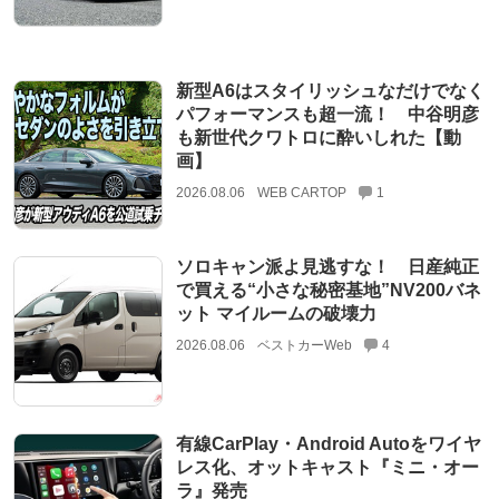
新型A6はスタイリッシュなだけでなく
パフォーマンスも超一流！ 中谷明彦
も新世代クワトロに酔いしれた【動
画】
2026.08.06
WEB CARTOP
1
ソロキャン派よ見逃すな！ 日産純正
で買える“小さな秘密基地”NV200バネ
ット マイルームの破壊力
2026.08.06
ベストカーWeb
4
有線CarPlay・Android Autoをワイヤ
レス化、オットキャスト『ミニ・オー
ラ』発売