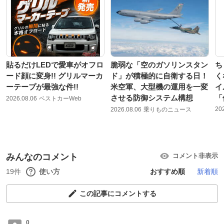
貼るだけLEDで愛車がオフロ
脆弱な「空のガソリンスタン
ち
ード顔に変身!! グリルマーカ
ド」が積極的に自衛する日！
く
ーテープが最強な件!!
米空軍、大型機の運用を一変
イ
させる防御システム構想
「
2026.08.06
ベストカーWeb
20
2026.08.06
乗りものニュース
みんなのコメント
コメント非表示
19件
使い方
おすすめ順
新着順
この記事にコメントする
0