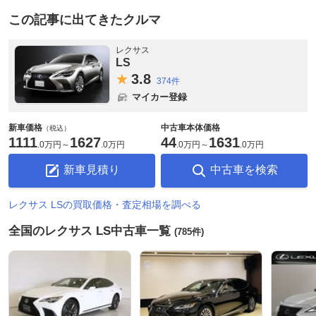
この記事に出てきたクルマ
レクサス
LS
3.
8
374件
マイカー登録
新車価格
中古車本体価格
（税込）
1111
1627
44
1631
.
0万円
～
.
0万円
.
0万円
～
.
0万円
新車見積り
中古車を検索
レクサス LSの買取価格・査定相場を調べる
全国のレクサス LS中古車一覧
(785件)