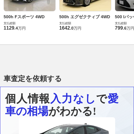
500h Fスポーツ 4WD
500h エグゼクティブ 4WD
500 Iパ
支払総額
支払総額
支払総額
1129
1642
799
.
4
.
0
.
6
万円
万円
万
車査定を依頼する
個人情報
入力なし
で
愛
車の相場
がわかる!