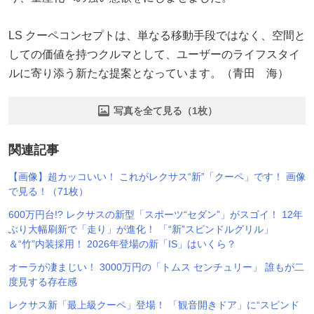
LS クーペコンセプトは、単なる移動手段ではなく、空間と
しての価値を持つクルマとして、ユーザーのライフスタイ
ルに寄り添う新たな提案となっています。（青田 海）
写真を全て見る（1枚）
関連記事
【画像】超カッコいい！ これがレクサス“新”「クーペ」です！ 画像
で見る！（71枚）
600万円台!? レクサスの新型「スポーツ“セダン”」がスゴイ！ 12年
ぶり大幅刷新で「走り」が進化！ 「“新”スピンドルグリル」
＆“竹”内装採用！ 2026年登場の新「IS」はいくら？
オーラが凄まじい！ 3000万円の「トムス センチュリー」 誰もが二
度見する存在感
レクサス新「最上級クーペ」登場！ 「観音開きドア」に“スピンド