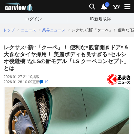
carview!
検索
通知
i
ログイン
ID新規取得
トップ
ニュース
業界ニュース
レクサス“新”「クーペ」！ 便利な
レクサス“新”「クーペ」！ 便利な“観音開きドア”＆
大きなタイヤ採用！ 美麗ボディも良すぎる“セルシ
オ後継機”なLSの新モデル「LS クーペコンセプト」
とは
2026.01.27 21:10
掲載
2026.01.28 10:09
更新
19