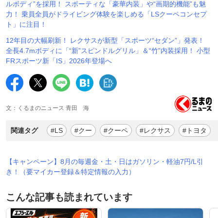
ルボディ”を採用！ スポーティな「豪華内装」や“画期的機能”も魅
力！ 乗員全員がドライビング体験を楽しめる「LSクーペコンセプ
ト」に注目！
12年目の大幅刷新！ レクサスが新型「スポーツ“セダン”」発表！
全長4.7mボディに「“新”スピンドルグリル」＆“竹”内装採用！ 小型
FRスポーツ新「IS」2026年登場へ
文：くるまのニュース 青田 海
関連タグ
#LS
#クー
#クーペ
#レクサス
#トヨタ
【キャンペーン】8月の毎週金・土・日はガソリン・軽油7円/L引
き！（要マイカー登録＆特定情報の入力）
こんな記事も読まれています