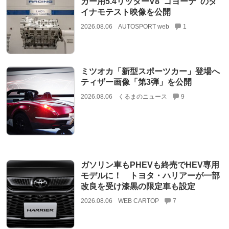
カー用5.4リッターV8“コヨーテ”のダ
イナモテスト映像を公開
2026.08.06
AUTOSPORT web
1
ミツオカ「新型スポーツカー」登場へ
ティザー画像「第3弾」を公開
2026.08.06
くるまのニュース
9
ガソリン車もPHEVも終売でHEV専用
モデルに！ トヨタ・ハリアーが一部
改良を受け漆黒の限定車も設定
2026.08.06
WEB CARTOP
7