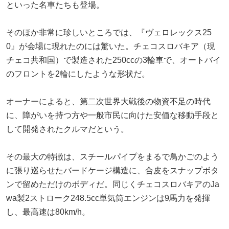
といった名車たちも登場。
そのほか非常に珍しいところでは、『ヴェロレックス25
0』が会場に現れたのには驚いた。チェコスロバキア（現
チェコ共和国）で製造された250ccの3輪車で、オートバイ
のフロントを2輪にしたような形状だ。
オーナーによると、第二次世界大戦後の物資不足の時代
に、障がいを持つ方や一般市民に向けた安価な移動手段と
して開発されたクルマだという。
その最大の特徴は、スチールパイプをまるで鳥かごのよう
に張り巡らせたバードケージ構造に、合皮をスナップボタ
ンで留めただけのボディだ。同じくチェコスロバキアのJa
wa製2ストローク248.5cc単気筒エンジンは9馬力を発揮
し、最高速は80km/h。