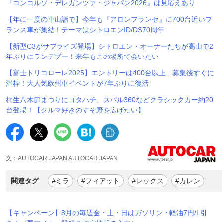
『コンコルソ・デレガンツァ・ジャパン2026』は見応えあり
【年に一度の車山詣で】今年も『アロンフランセ』に700台近いフ
ランス車が集結！テーマはシトロエンID/DS70周年
【新型C3がサプライズ登場】シトロエン・オーナーたちが高山で2
年ぶりにランデブー！来年もこの場所で会いたい
【富士トリコローレ2025】エントリーは400台以上、募集後すぐに
満枠！大人気欧州車イベントが7年ぶりに復活
桐生八木節まつりにヨタハチ、スバル360などクラシックカー約20
台登場！【クルマ好きのすそ野を広げたい】
文：AUTOCAR JAPAN AUTOCAR JAPAN
関連タグ
#ミラ
#フィアット
#レックス
#カレン
【キャンペーン】8月の毎週金・土・日はガソリン・軽油7円/L引