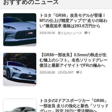
おすすめのニュース
トヨタ「GR86」改良モデルが登場！
MTの仕上げ精度アップで“走りの味わ
い”徹底追求 価格は293.6万円から
2026.08.06
乗りものニュース
6
【GR86一部改良】0.5mmの執念が生
む極上のシフト。名色ソリッドグレー
復活と最新アイサイトでFRの極みへ
2026.08.06
LEVOLANT
0
トヨタの2ドアスポーツカー「GR86」
一部改良 走りの強化と新色「ソリッド
グレー」設定 28日に受注開始へ