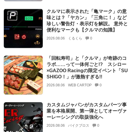
クルマに表示された「亀マーク」の意
味とは？「ヤカン」「三角に！」など
珍しい警告灯・表示灯を解説。 意外と
便利なマークも【クルマの知識】
2026.08.06
くるくら
0
「回転寿司」と「クルマ」が奇跡のコ
ラボ……って一体何ごと!? スシロー
×GAZOO Racingの限定イベント「SU
SHIGO！」が激熱すぎる!!
2026.08.06
WEB CARTOP
0
カスタムジャパンがカスタムパーツ事
業を本格展開、第一弾としてオーヴァ
ーレーシングの取扱強化へ
2026.08.06
バイクブロス
0