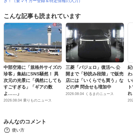
き！（要マイカー登録＆特定情報の入力）
こんな記事も読まれています
中部空港に「規格外サイズの
三菱「パジェロ」復活へ 公
紀
珍客」集結にSNS騒然！ 異
開まで「秒読み段階」で販売
わ
次元の光景に「偶然にしても
店には「いくらでも買う」な
い
すごすぎる」「ギアの数
どの声 問合せも増加中
ト
よ……」
れ
2026.08.04
くるまのニュース
2026.08.04
乗りものニュース
20
みんなのコメント
使い方