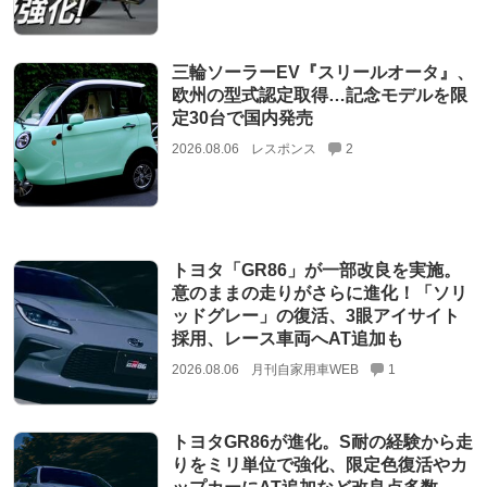
三輪ソーラーEV『スリールオータ』、
欧州の型式認定取得…記念モデルを限
定30台で国内発売
2026.08.06
レスポンス
2
トヨタ「GR86」が一部改良を実施。
意のままの走りがさらに進化！「ソリ
ッドグレー」の復活、3眼アイサイト
採用、レース車両へAT追加も
2026.08.06
月刊自家用車WEB
1
トヨタGR86が進化。S耐の経験から走
りをミリ単位で強化、限定色復活やカ