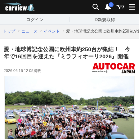
carview!
検索
通知
i
ログイン
ID新規取得
トップ
ニュース
イベント
愛・地球博記念公園に欧州車約250台が
愛・地球博記念公園に欧州車約250台が集結！ 今
年で16回目を迎えた『ミラフィオーリ2026』開催
2026.06.16 12:05
掲載