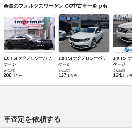
全国のフォルクスワーゲン CC中古車一覧
(9件)
1.8 TSI テクノロジーパッ
1.8 TSI テクノロジーパッ
1.8 TS
ケージ
ケージ
ケージ
支払総額
支払総額
支払総額
206
137
124
.
4
.
1
.
8
万円
万円
万
車査定を依頼する