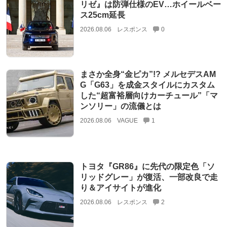
リゼ』は防弾仕様のEV…ホイールベー
ス25cm延長
2026.08.06
レスポンス
0
まさか全身“金ピカ”!? メルセデスAM
G「G63」を成金スタイルにカスタム
した“超富裕層向けカーチュール”「マ
ンソリー」の流儀とは
2026.08.06
VAGUE
1
トヨタ『GR86』に先代の限定色「ソ
リッドグレー」が復活、一部改良で走
り＆アイサイトが進化
2026.08.06
レスポンス
2