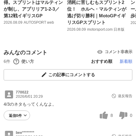
得。スプリントはマルティン
消耗に苦しむもスプリント2
ン
が制し、アプリリア1-2-3／
位！ ホルヘ・マルティンが
ー
第12戦イギリスGP
逃げ切り勝利｜MotoGPイギ
歩
リスGPスプリント
2026.08.09
AUTOSPORT web
20
2026.08.09
motorsport.com 日本版
みんなのコメント
コメント非表示
6件
使い方
おすすめ順
新着順
この記事にコメントする
770022
違反報告
2026/6/01 20:29
4/3のネタもってくんなよ。
8
0
返信0件
bee********