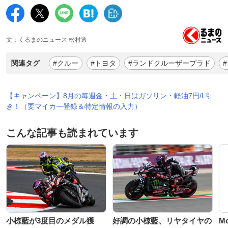
文：くるまのニュース 松村透
関連タグ
#クルー
#トヨタ
#ランドクルーザープラド
【キャンペーン】8月の毎週金・土・日はガソリン・軽油7円/L引
き！（要マイカー登録＆特定情報の入力）
こんな記事も読まれています
小椋藍が3度目のメダル獲
好調の小椋藍、リヤタイヤの
M