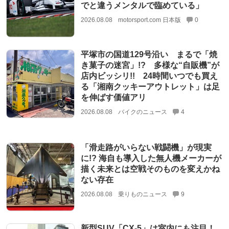
でと違うメンタルで臨めている」
2026.08.08
motorsport.com 日本版
0
平塚市の国道129号沿い まるで「焼
き菓子の迷宮」!? 多様な“自販機”が
店内ビッシリ!! 24時間いつでも買え
る「湘南クッキーアウトレット」は足
を伸ばす価値アリ
2026.08.08
バイクのニュース
4
「滑走路がいらない戦闘機」が現実
に!? 海自も導入した無人機メーカーが
描く未来とは空戦そのものを変えかね
ない存在
2026.08.08
乗りものニュース
9
新型SUV「CX-5」は室内にも注目！