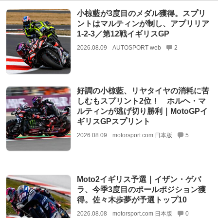
小椋藍が3度目のメダル獲得。スプリ
ントはマルティンが制し、アプリリア
1-2-3／第12戦イギリスGP
2026.08.09
AUTOSPORT web
2
好調の小椋藍、リヤタイヤの消耗に苦
しむもスプリント2位！ ホルヘ・マ
ルティンが逃げ切り勝利｜MotoGPイ
ギリスGPスプリント
2026.08.09
motorsport.com 日本版
5
Moto2イギリス予選｜イザン・ゲバ
ラ、今季3度目のポールポジション獲
得。佐々木歩夢が予選トップ10
2026.08.08
motorsport.com 日本版
0