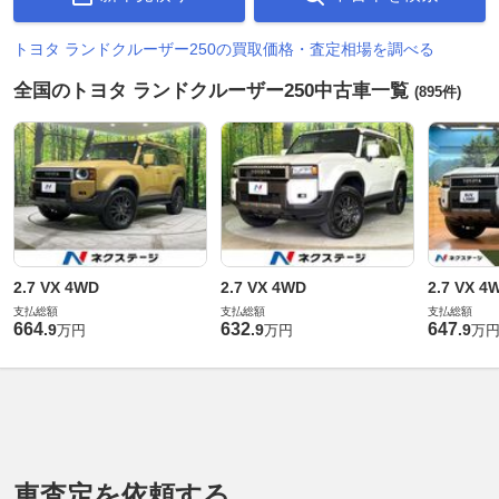
トヨタ ランドクルーザー250の買取価格・査定相場を調べる
全国のトヨタ ランドクルーザー250中古車一覧
(895件)
2.7 VX 4WD
2.7 VX 4WD
2.7 VX 4
支払総額
支払総額
支払総額
664
632
647
.
9
.
9
.
9
万円
万円
万
車査定を依頼する