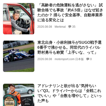
「高齢者の危険運転を逃がさない」 試
験合格でも事故「約4.5倍」はなぜ起き
たのか？ 揺らぐ安全基準、自動車業界
に迫る変化とは
2026.08.08
Merkmal
35
東北出身・小林利徠斗がSUGO戦予選
6番手で沸かせる。同世代のライバル
野村勇斗も称賛「上手いな、って」
2026.08.08
motorsport.com 日本版
0
アドレナリンと欲が出る“気持ちい
い”Q3。ドライバーからは「全戦これ
でいい」や「台数を増やして」といっ
た声も