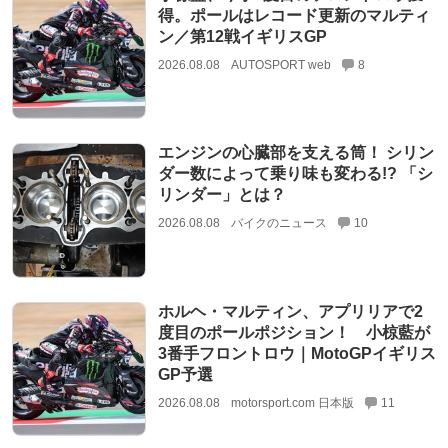
得。ポールはレコード更新のマルティ
ン／第12戦イギリスGP
2026.08.08
AUTOSPORT web
8
エンジンの心臓部を支える筒！ シリン
ダー数によって乗り味も変わる!? 「シ
リンダー」とは？
2026.08.08
バイクのニュース
10
ホルヘ・マルティン、アプリリアで2
度目のポールポジション！ 小椋藍が
3番手フロントロウ｜MotoGPイギリス
GP予選
2026.08.08
motorsport.com 日本版
11