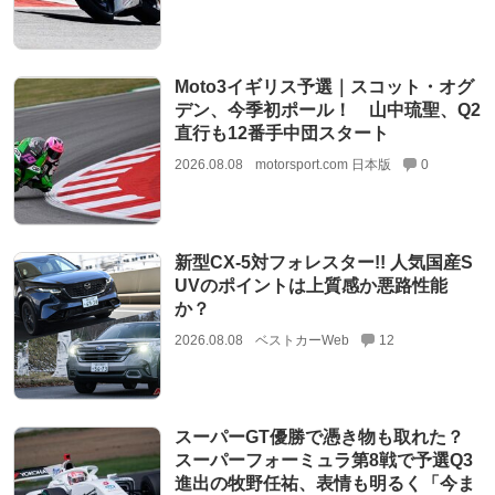
Moto3イギリス予選｜スコット・オグ
デン、今季初ポール！ 山中琉聖、Q2
直行も12番手中団スタート
2026.08.08
motorsport.com 日本版
0
新型CX-5対フォレスター!! 人気国産S
UVのポイントは上質感か悪路性能
か？
2026.08.08
ベストカーWeb
12
スーパーGT優勝で憑き物も取れた？
スーパーフォーミュラ第8戦で予選Q3
進出の牧野任祐、表情も明るく「今ま