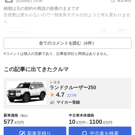
違反報告
2026/6/01 19:56
納期は元の契約や商談の順番のままです
生産数は変わらないので一部改良モデルが出ようと何も変わりませ
ん
3
2
返信0件
全てのコメントを読む（6件）
※コメントは個人の見解であり、記事提供社と関係はありません。
この記事に出てきたクルマ
トヨタ
ランドクルーザー250
4.
7
227件
マイカー登録
新車価格
中古車本体価格
（税込）
577
10
1100
.
9万円
.
0万円
～
.
0万円
新車見積り
中古車を検索