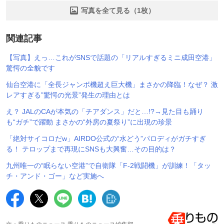
写真を全て見る（1枚）
関連記事
【写真】えっ…これがSNSで話題の「リアルすぎるミニ成田空港」
驚愕の全貌です
仙台空港に「全長ジャンボ機超え巨大機」まさかの降臨！なぜ？ 激
レアすぎる”驚愕の光景”発生の理由とは
え？ JALのCAが本気の「チアダンス」だと…!?→見た目も踊り
も“ガチ”で躍動 まさかの“外房の夏祭り”に出現の珍景
「絶対サイコロだw」AIRDO公式の“水どう”パロディがガチすぎ
る！ テロップまで再現にSNSも大興奮…その目的は？
九州唯一の“眠らない空港”で自衛隊「F-2戦闘機」が訓練！「タッ
チ・アンド・ゴー」など実施へ