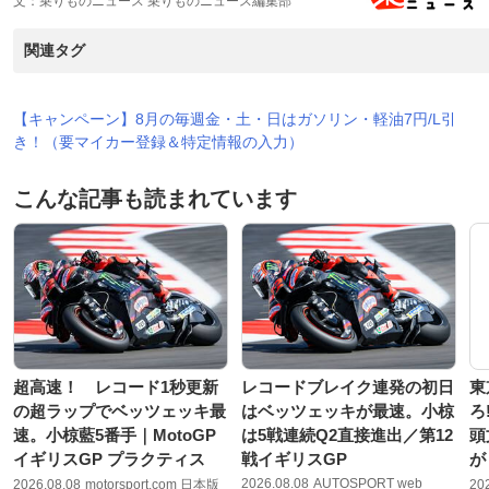
文：乗りものニュース 乗りものニュース編集部
関連タグ
【キャンペーン】8月の毎週金・土・日はガソリン・軽油7円/L引
き！（要マイカー登録＆特定情報の入力）
こんな記事も読まれています
超高速！ レコード1秒更新
レコードブレイク連発の初日
東
の超ラップでベッツェッキ最
はベッツェッキが最速。小椋
ろ
速。小椋藍5番手｜MotoGP
は5戦連続Q2直接進出／第12
頭
イギリスGP プラクティス
戦イギリスGP
が
2026.08.08
AUTOSPORT web
2026.08.08
motorsport.com 日本版
20