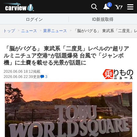
carview!
検索
通知
i
ログイン
ID新規取得
トップ
ニュース
業界ニュース
「脳がバグる」 東武系「二度見」
「脳がバグる」 東武系「二度見」レベルの”超リア
ルミニチュア空港”が話題爆発 台風で「ジャンボ
機」に土嚢を載せる光景が話題に
2026.06.06 18:12
掲載
2026.06.06 22:39
更新
3