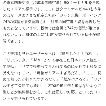
の東京国際空港（現成田国際空港）第2ターミナルを再現
したエリアの様子です。ここにはターミナルビルのもう系
のほか、さまざまな航空会社の「ジャンボ機」ボーイング
747の模型が多数配置され、往年の同空港の姿を再現した
ものとなっています。投稿では台風で747の模型が飛ばさ
れないよう、機体の上に“土嚢”が乗せられている様子が確
認できます。
この投稿を見たユーザーからは「2度見した！面白杉！」
「リアルすぎ」「JAA（かつて存在した日本アジア航空）
で側転」「リプで模型って言われてるのにそれでも模型に
見えないすごい」「建物がリアルすぎるだろ」「ここ、初
めて知ったが行きたすぎるだろ」「脳がバグるぅ」「リア
ルすぎて欠航でも通用」「本物の飛行機も飛ばないように
重しとか燃料積むから、これは正しい対応」といったコメ
ントが寄せられています。