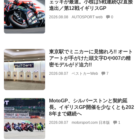
ェッキが最速。小椋は5戦連続Q2直接
進出／第12戦イギリスGP
2026.08.08
AUTOSPORT web
0
東京駅でミニカーに見惚れろ!! オート
アートが手がけた頭文字Dや007の精
密モデルがド迫力!!
2026.08.07
ベストカーWeb
7
MotoGP、シルバーストンと契約延
長。イギリスGP開催を少なくとも202
8年まで継続へ
2026.08.07
motorsport.com 日本版
1