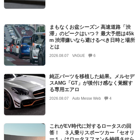
まもなくお盆シーズン 高速道路「渋
滞」のピークはいつ？ 最大予想は45k
m 渋滞嫌いなら避けるべき日時と場所
とは
2026.08.07
VAGUE
6
純正パーツを移植した結果。メルセデ
スAMG「GT」が後付け感なく覚醒す
る専用エアロ
2026.08.07
Auto Messe Web
4
これがEV時代に対するロータスの回
答！ ３人乗りスポーツカー「セオリ
ー１」はロータスファンを納得させら