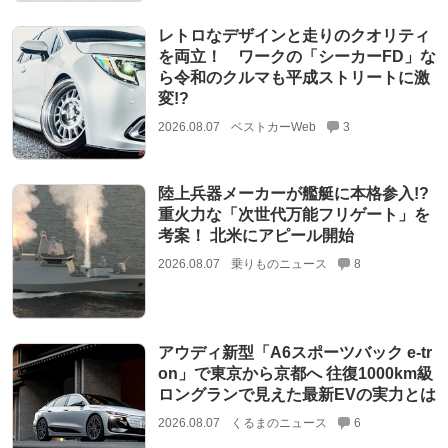
レトロなデザインと走りのクオリティ
を両立！ ワークの「シーカーFD」な
ら令和のクルマも平成ストリートに激
変!?
2026.08.07
ベストカーWeb
3
陸上兵器メーカーが艦艇に本格参入!?
重火力な「次世代万能フリゲート」を
考案！ 北米にアピール開始
2026.08.07
乗りものニュース
8
アウディ新型「A6スポーツバック e-tr
on」で東京から京都へ 往復1000km級
ロングランで見えた最新EVの実力とは
2026.08.07
くるまのニュース
6