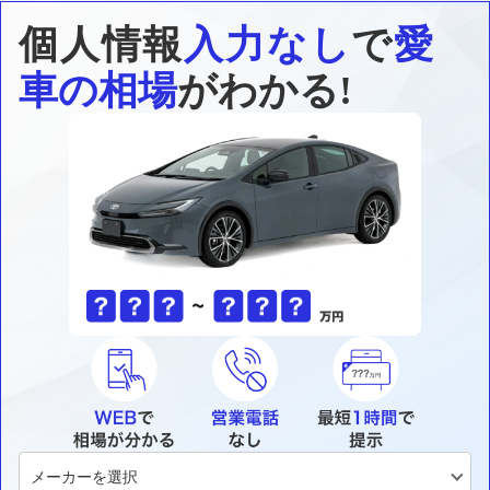
個人情報
入力なし
で
愛
車の相場
がわかる!