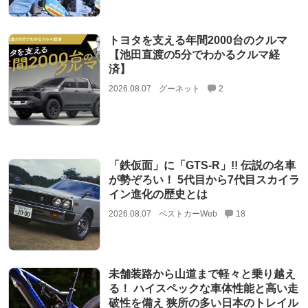
トヨタを支える年間2000台のクルマ
【池田直渡の5分でわかるクルマ経
済】
2026.08.07
グーネット
2
「鉄仮面」に「GTS-R」!! 伝説の名車
が勢ぞろい！ 5代目から7代目スカイラ
イン進化の歴史とは
2026.08.07
ベストカーWeb
18
未舗装路から山道まで軽々と乗り越え
る！ ハイスペックな車体性能と高い走
破性を備え 狭所の多い日本のトレイル