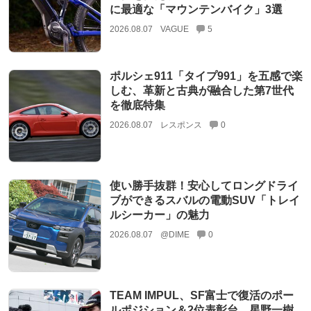
に最適な「マウンテンバイク」3選
2026.08.07
VAGUE
5
ポルシェ911「タイプ991」を五感で楽
しむ、革新と古典が融合した第7世代
を徹底特集
2026.08.07
レスポンス
0
使い勝手抜群！安心してロングドライ
ブができるスバルの電動SUV「トレイ
ルシーカー」の魅力
2026.08.07
@DIME
0
TEAM IMPUL、SF富士で復活のポー
ルポジション＆2位表彰台。星野一樹