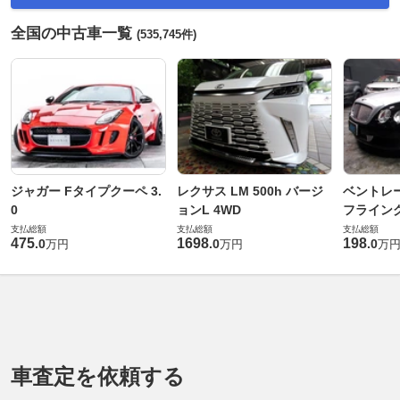
全国の中古車一覧
(535,745件)
ジャガー Fタイプクーペ 3.
レクサス LM 500h バージ
ベントレ
0
ョンL 4WD
フライングス
支払総額
支払総額
支払総額
475
1698
198
.
0
.
0
.
0
万円
万円
万
車査定を依頼する