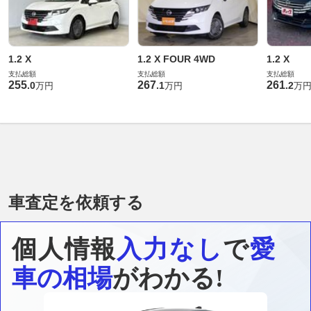
1.2 X
1.2 X FOUR 4WD
1.2 X
支払総額
支払総額
支払総額
255
267
261
.
0
.
1
.
2
万円
万円
万
車査定を依頼する
個人情報
入力なし
で
愛
車の相場
がわかる!