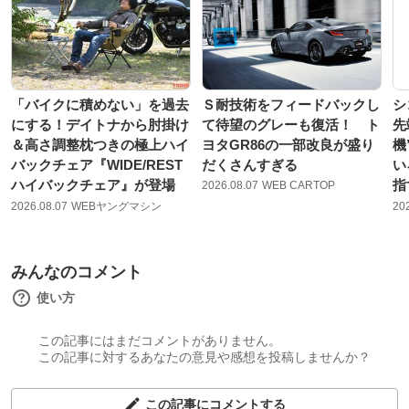
「バイクに積めない」を過去
Ｓ耐技術をフィードバックし
シ
にする！デイトナから肘掛け
て待望のグレーも復活！ ト
先
＆高さ調整枕つきの極上ハイ
ヨタGR86の一部改良が盛り
機
バックチェア『WIDE/REST
だくさんすぎる
い
ハイバックチェア』が登場
指
2026.08.07
WEB CARTOP
2026.08.07
WEBヤングマシン
20
みんなのコメント
使い方
この記事にはまだコメントがありません。
この記事に対するあなたの意見や感想を投稿しませんか？
この記事にコメントする