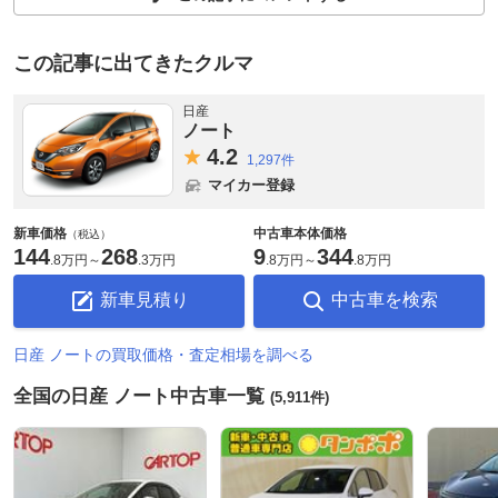
この記事に出てきたクルマ
日産
ノート
4.
2
1,297件
マイカー登録
新車価格
中古車本体価格
（税込）
144
268
9
344
.
8万円
～
.
3万円
.
8万円
～
.
8万円
新車見積り
中古車を検索
日産 ノートの買取価格・査定相場を調べる
全国の日産 ノート中古車一覧
(5,911件)