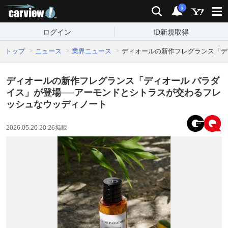
carview!
検索
通知
i
ログイン
ID新規取得
トップ
ニュース
業界ニュース
ディオールの新作フレグランス「デ
ディオールの新作フレグランス「ディオール パラダ
イス」が登場──アーモンドとシトラスが交わるフレ
ッシュなウッディノート
2026.05.20 20:26
掲載