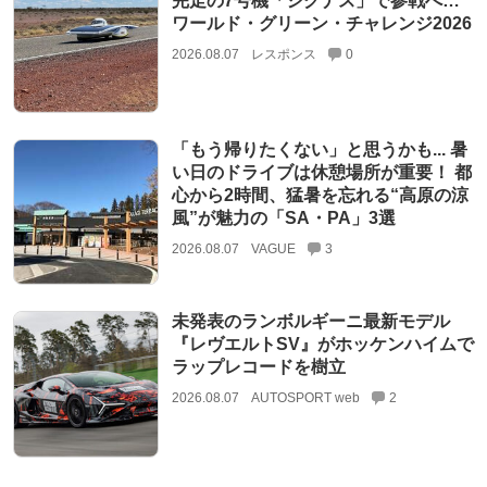
完走の7号機「シグナス」で参戦へ…
ワールド・グリーン・チャレンジ2026
2026.08.07
レスポンス
0
「もう帰りたくない」と思うかも... 暑
い日のドライブは休憩場所が重要！ 都
心から2時間、猛暑を忘れる“高原の涼
風”が魅力の「SA・PA」3選
2026.08.07
VAGUE
3
未発表のランボルギーニ最新モデル
『レヴエルトSV』がホッケンハイムで
ラップレコードを樹立
2026.08.07
AUTOSPORT web
2