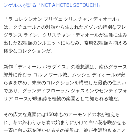
ンゲルスが語る「NOT A HOTEL SETOUCHI」
「ラ コレクシオン プリヴェ クリスチャン ディオール」
は、クチュールとの対話から生まれたメゾンの特別なフレ
グランス ライン。クリスチャン・ディオールが生涯に生み
出した22種類のシルエットにちなみ、常時22種類を揃える
稀少なコレクションだ。
新作「ディオール パラダイス」の着想源は、南仏グラース
郊外に佇むラ コル ノワール城。ムッシュ ディオールが安
らぎを求め、未来のコレクションを構想した最後の住まい
であり、グランディフローラム ジャスミンやセンティフォ
リア ローズが咲き誇る植物の楽園として知られる地だ。
その広大な庭園には150本ものアーモンドの木が植えら
れ、冬の終わりから春の始まりにかけて白い花を咲かせる
一斉に白い花を咲かせるその光景は、彼が生涯飽きること