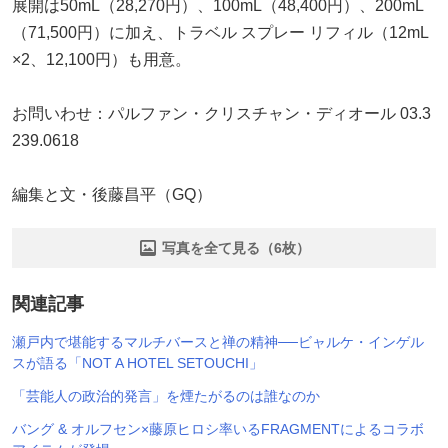
展開は50mL（28,270円）、100mL（48,400円）、200mL
（71,500円）に加え、トラベル スプレー リフィル（12mL
×2、12,100円）も用意。
お問いわせ：パルファン・クリスチャン・ディオール 03.3
239.0618
編集と文・後藤昌平（GQ）
写真を全て見る（6枚）
関連記事
瀬戸内で堪能するマルチバースと禅の精神──ビャルケ・インゲル
スが語る「NOT A HOTEL SETOUCHI」
「芸能人の政治的発言」を煙たがるのは誰なのか
バング & オルフセン×藤原ヒロシ率いるFRAGMENTによるコラボ