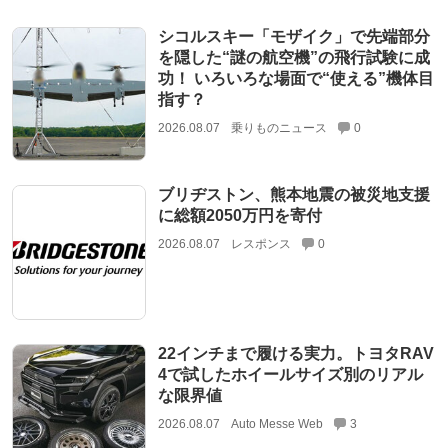
シコルスキー「モザイク」で先端部分
を隠した“謎の航空機”の飛行試験に成
功！ いろいろな場面で“使える”機体目
指す？
2026.08.07
乗りものニュース
0
ブリヂストン、熊本地震の被災地支援
に総額2050万円を寄付
2026.08.07
レスポンス
0
22インチまで履ける実力。トヨタRAV
4で試したホイールサイズ別のリアル
な限界値
2026.08.07
Auto Messe Web
3