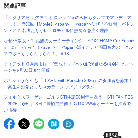
関連記事
『イタリア発 大矢アキオ ロレンツォの今日もクルマでアンディア
ーモ！』第66回【Movie】<span>──</span>なぜ「不鮮明」がトレ
ンドに？ 若者たちがレトロモビルに熱視線を注ぐ理由
なぜ35歳以下？ 話題のカーミーティング「YOKOHAMA Car Sessio
n」に行ってみた！<span>──</span>瀬イオナと嶋田智之の「クル
マでざっくばらんばらん！」＃18
フィアット好き集まれ！ “聖地トリノへの旅”が当たる特別キャンペ
ーンを6月30日まで開催
ポルシェが今年も「LEARN with Porsche 2026」の参加者を募集！
中高生を対象としたスカラーシッププログラム
フォルクスワーゲン・ゴルフGTI生誕50周年を祝う「GTI FAN FES
T 2026」が6月13日に豊橋で開催！ GTI＆VW車オーナーを抽選で
ご招待