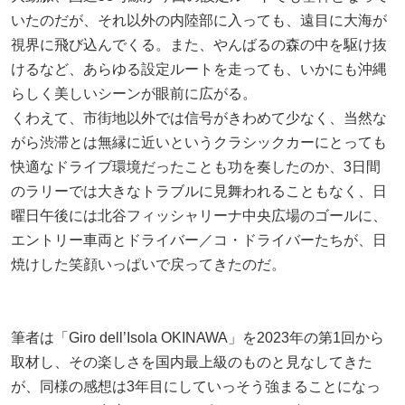
いたのだが、それ以外の内陸部に入っても、遠目に大海が
視界に飛び込んでくる。また、やんばるの森の中を駆け抜
けるなど、あらゆる設定ルートを走っても、いかにも沖縄
らしく美しいシーンが眼前に広がる。
くわえて、市街地以外では信号がきわめて少なく、当然な
がら渋滞とは無縁に近いというクラシックカーにとっても
快適なドライブ環境だったことも功を奏したのか、3日間
のラリーでは大きなトラブルに見舞われることもなく、日
曜日午後には北谷フィッシャリーナ中央広場のゴールに、
エントリー車両とドライバー／コ・ドライバーたちが、日
焼けした笑顔いっぱいで戻ってきたのだ。
筆者は「Giro dell’Isola OKINAWA」を2023年の第1回から
取材し、その楽しさを国内最上級のものと見なしてきた
が、同様の感想は3年目にしていっそう強まることになっ