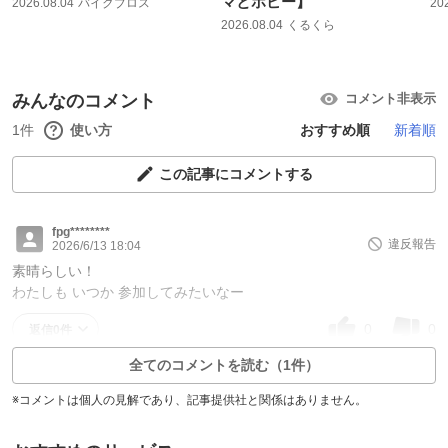
マとホビー】
2026.08.04
バイクブロス
20
2026.08.04
くるくら
みんなのコメント
コメント非表示
1件
使い方
おすすめ順
新着順
この記事にコメントする
fpg********
違反報告
2026/6/13 18:04
素晴らしい！
わたしも いつか 参加してみたいなー
0
0
返信0件
全てのコメントを読む（1件）
※コメントは個人の見解であり、記事提供社と関係はありません。