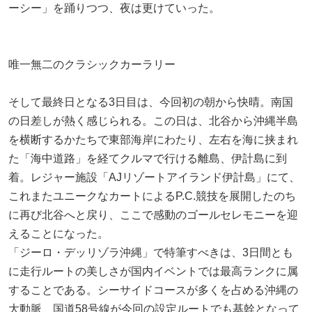
ーシー」を踊りつつ、夜は更けていった。
唯一無二のクラシックカーラリー
そして最終日となる3日目は、今回初の朝から快晴。南国
の日差しが熱く感じられる。この日は、北谷から沖縄半島
を横断するかたちで東部海岸にわたり、左右を海に挟まれ
た「海中道路」を経てクルマで行ける離島、伊計島に到
着。レジャー施設「AJリゾートアイランド伊計島」にて、
これまたユニークなカートによるP.C.競技を展開したのち
に再び北谷へと戻り、ここで感動のゴールセレモニーを迎
えることになった。
「ジーロ・デッリゾラ沖縄」で特筆すべきは、3日間とも
に走行ルートの美しさが国内イベントでは最高ランクに属
することである。シーサイドコースが多くを占める沖縄の
大動脈、国道58号線が今回の設定ルートでも基幹となって