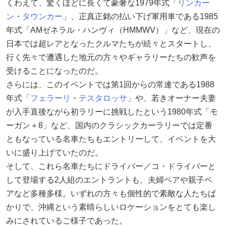
くわえて、驚くほどに長くて豪奢な1979年式「
リンカー
ン
・
タウンカー
」、正真正銘の払い下げ軍用車である1985
年式「AMゼネラル・ハンヴィ（HMMWV）」など、現在の
日本では超レアとなったクルマたちが続々とスタートし、
行く先々で遭遇した地元の方々やギャラリーたちの歓声を
受けることになったのだ。
さらには、このイベントでは第1回からの常連である1988
年式「
フェラーリ
・
テスタロッサ
」や、若きオーナー夫妻
が入手直後ながら初ラリーに挑戦したという1980年式「モ
ーガン＋8」など、国内のクラシックカーラリーでは定番
ともなっている名車たちもエントリーして、イベントを大
いに盛り上げていたのだ。
そして、これら名車たちにドライバー／コ・ドライバーと
して登場する2人組のエントラントも、夫婦ペアや親子ペ
アなど多種多様。いずれの方々も個性的で素敵な人たちば
かりで、沖縄という素晴らしいロケーションをとても楽し
みにされているご様子であった。