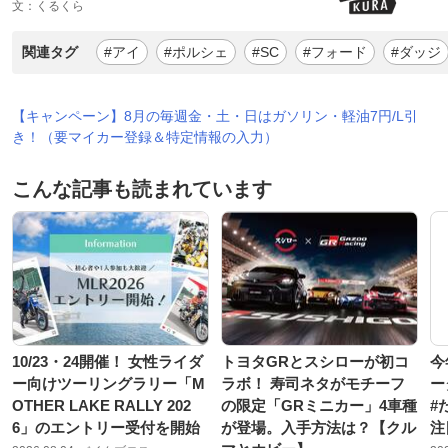
文：くるくら
関連タグ
#アイ
#ポルシェ
#SC
#フォード
#ダッジ
【キャンペーン】8月の毎週金・土・日はガソリン・軽油7円/L引
き！（要マイカー登録＆特定情報の入力）
こんな記事も読まれています
10/23・24開催！ 女性ライダ
トヨタGRとスシローが初コ
今
ー向けツーリングラリー「M
ラボ！ 寿司ネタがモチーフ
ー
OTHER LAKE RALLY 202
の限定「GRミニカー」4車種
#
6」のエントリー受付を開始
が登場。入手方法は？【クル
注