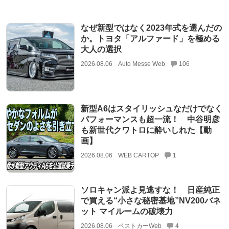
なぜ新型ではなく2023年式を選んだの
か。トヨタ「アルファード」を極める
大人の選択
2026.08.06
Auto Messe Web
106
新型A6はスタイリッシュなだけでなく
パフォーマンスも超一流！ 中谷明彦
も新世代クワトロに酔いしれた【動
画】
2026.08.06
WEB CARTOP
1
ソロキャン派よ見逃すな！ 日産純正
で買える“小さな秘密基地”NV200バネ
ット マイルームの破壊力
2026.08.06
ベストカーWeb
4