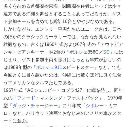
多くを占める首都圏や東海・関西圏在住者にとっては少々
遠方である沖縄を舞台とすることもあってだろうか、ゲス
ト参加チームを含めても総計16台とやや少なめである。
しかしながら、エントリー車両たちのユニークさは、日本
のほかのクラシックカーラリーでは、なかなか見られない
壮観なもの。古くは1960年式および67年式の「アウトビア
ンキ・ビアンキーナ」や2台の「
ポルシェ
356C／
SC
」には
じまり、ゲスト参加車両を除けばもっとも年式が新しいの
は1989年型の「
ポルシェ911
スピードスター」など。でも
今回とくに目を惹いたのは、沖縄には驚くほどに良く似合
うアメリカンなクルマたちである。
1967年式「ACシェルビー・コブラ427」に端を発し、同年
式の「
フォード
・マスタング・ファストバック」、1970年
型「
ダッジ
・
チャージャー
」に71年式「
シボレー
・カマ
ロ」など、ハリウッド映画でおなじみのアメリカ車がスタ
ートに並ぶ。