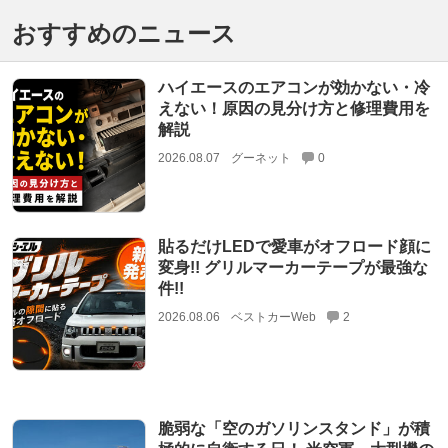
おすすめのニュース
ハイエースのエアコンが効かない・冷
えない！原因の見分け方と修理費用を
解説
2026.08.07
グーネット
0
貼るだけLEDで愛車がオフロード顔に
変身!! グリルマーカーテープが最強な
件!!
2026.08.06
ベストカーWeb
2
脆弱な「空のガソリンスタンド」が積