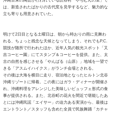
沖縄古来の陶芸が行われている読谷村「やちむんの里」で
は、新造されたばかりの古代窯を見学するなど、魅力的な
立ち寄りも用意されていた。
明けて2日目となる土曜日は、朝から時おりの雨に見舞わ
れる、ちょっと残念な天候となってしまう。それでもP.C.
競技が随所で行われたほか、近年人気の観光スポット「又
吉コーヒー園」にてスタンプ＆コーヒーを提供。また、太
古の自然を感じさせる「やんばる（山原）」地域を一望で
きる「アスムイハイクス」がランチ会場とされる。
その後は大海を横目に走り、宿泊地となったヒルトン北谷
沖縄リゾートに帰着。この夜にはガラ・ディナーが開催さ
れ、沖縄料理をアレンジした美味しいビュッフェ形式の食
事が提供される。また、北谷町の花火を間近で堪能したあ
とには沖縄民謡「エイサー」の迫力ある実演から、最後は
エントラント／スタッフも含めた全員で民族舞踊「カチャ