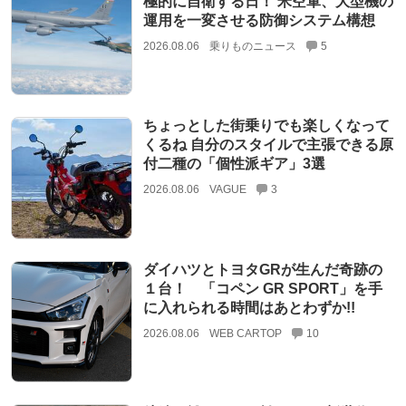
極的に自衛する日！ 米空軍、大型機の
運用を一変させる防御システム構想
2026.08.06
乗りものニュース
5
ちょっとした街乗りでも楽しくなって
くるね 自分のスタイルで主張できる原
付二種の「個性派ギア」3選
2026.08.06
VAGUE
3
ダイハツとトヨタGRが生んだ奇跡の
１台！ 「コペン GR SPORT」を手
に入れられる時間はあとわずか!!
2026.08.06
WEB CARTOP
10