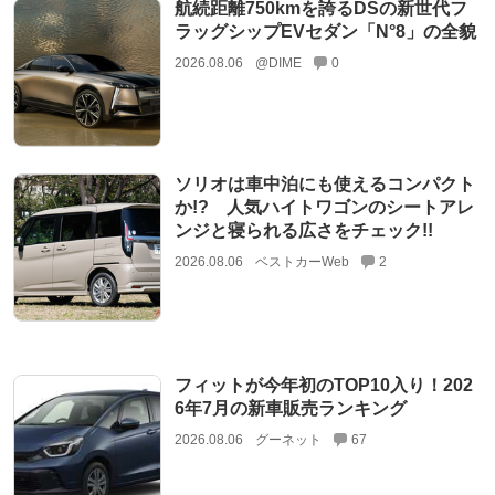
航続距離750kmを誇るDSの新世代フ
ラッグシップEVセダン「N°8」の全貌
2026.08.06
@DIME
0
ソリオは車中泊にも使えるコンパクト
か!? 人気ハイトワゴンのシートアレ
ンジと寝られる広さをチェック!!
2026.08.06
ベストカーWeb
2
フィットが今年初のTOP10入り！202
6年7月の新車販売ランキング
2026.08.06
グーネット
67