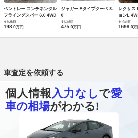
ベントレー コンチネンタル
ジャガー Fタイプクーペ 3.
レクサス L
フライングスパー 6.0 4WD
0
ョンL 4W
支払総額
支払総額
支払総額
198
475
1698
.
0
.
0
.
0
万円
万円
万
車査定を依頼する
個人情報
入力なし
で
愛
車の相場
がわかる!