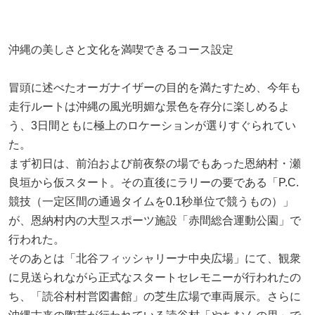
沖縄の美しさと文化を満喫できるコース設定
冒頭に述べたオーガナイザーの目的を満たすため、今年も
走行ルートは沖縄の風光明媚な景色を存分に楽しめるよ
う、3日間ともに極上のロケーションが選りすぐられてい
た。
まず初日は、前泊および前夜祭の場でもあった恩納村・瀬
良垣から仮スタート。その直後にラリーの要である「P.C.
競技（一定区間の通過タイムを0.1秒単位で競うもの）」
が、恩納村内の大型スポーツ施設「赤間総合運動公園」で
行われた。
そのあとは「北谷フィッシャリーナ中央広場」にて、観衆
に見送られながら正式なスタートセレモニーが行われたの
ち、「読谷村村営図書館」の芝生広場で車両展示。さらに