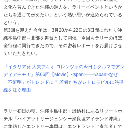
文化を育んできた沖縄の魅力を、ラリーイベントというか
たちを通じて伝えたい」という熱い思いが込められている
という。
第3回を迎えた今年は、3月20から22日の3日間にわたり沖
縄本島中部～北部を舞台として開催。今回もラリーのほぼ
全行程に同行できたので、その密着レポートをお届けさせ
ていただきたい。
『イタリア発 大矢アキオ ロレンツォの今日もクルマでアン
ディアーモ！』第66回【Movie】<span>──</span>なぜ
「不鮮明」がトレンドに？ 若者たちがレトロモビルに熱視
線を注ぐ理由
ラリー初日の朝、沖縄本島中部・恩納村にあるリゾートホ
テル「ハイアットリージェンシー瀬良垣アイランド沖縄」
に集結したエントリー車両は、エントラント（参加者）で