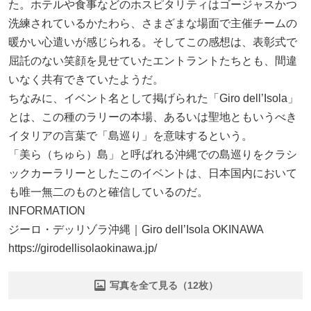
た。ホテルや食事などのホスピタリティはゴージャスかつ
洗練されているかたわら、さまざまな場面で主催チームの
暖かい心遣いが感じられる。そしてこの感想は、表彰式で
屈託のない笑顔を見せていたエントラントたちとも、間違
いなく共有できていたようだ。
ちなみに、イベント名として掲げられた「Giro dell’Isola」
とは、この種のラリーの本場、あるいは聖地ともいうべき
イタリアの言葉で「島巡り」を意味するという。
「美ら（ちゅら）島」と呼ばれる沖縄での島巡りをクラシ
ックカーラリーとしたこのイベントは、日本国内において
も唯一無二のものと確信しているのだ。
INFORMATION
ジーロ・デッリゾラ沖縄｜Giro dell’Isola OKINAWA
https://girodellisolaokinawa.jp/
写真を全て見る（12枚）