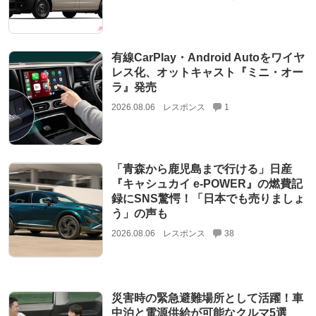
有線CarPlay・Android Autoをワイヤ
レス化、オットキャスト『ミニ・オー
ラ』発売
2026.08.06
レスポンス
1
「青森から鹿児島まで行ける」日産
『キャシュカイ e-POWER』の燃費記
録にSNS驚愕！「日本でも売りましょ
う」の声も
2026.08.06
レスポンス
38
災害時の緊急避難場所として活躍！車
中泊と電源供給が可能なクルマ5選