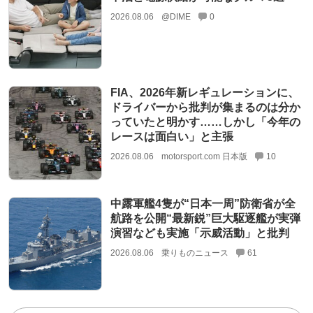
2026.08.06
@DIME
0
FIA、2026年新レギュレーションに、
ドライバーから批判が集まるのは分か
っていたと明かす……しかし「今年の
レースは面白い」と主張
2026.08.06
motorsport.com 日本版
10
中露軍艦4隻が“日本一周”防衛省が全
航路を公開“最新鋭”巨大駆逐艦が実弾
演習なども実施「示威活動」と批判
2026.08.06
乗りものニュース
61