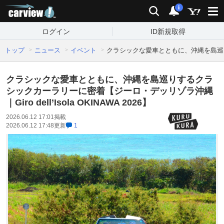
carview!
検索
通知
i
ログイン
ID新規取得
トップ
ニュース
イベント
クラシックな愛車とともに、沖縄を島巡りするク
クラシックな愛車とともに、沖縄を島巡りするクラ
シックカーラリーに密着【ジーロ・デッリゾラ沖縄
｜Giro dell’Isola OKINAWA 2026】
2026.06.12 17:01
掲載
2026.06.12 17:48
更新
1