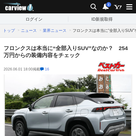
carview!
検索
通知
i
ログイン
ID新規取得
トップ
ニュース
業界ニュース
フロンクスは本当に“全部入りSUV
フロンクスは本当に“全部入りSUV”なのか？ 254
万円からの装備内容をチェック
2026.06.01 18:00
掲載
16