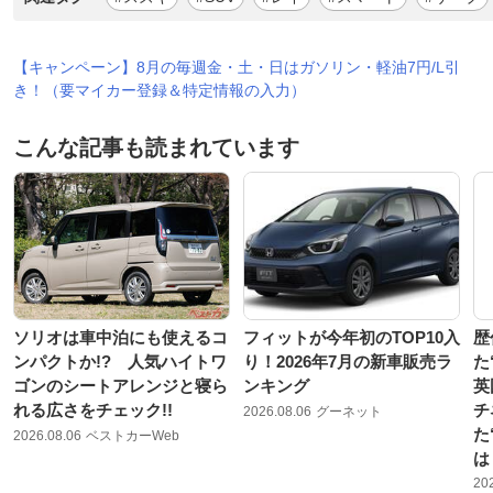
【キャンペーン】8月の毎週金・土・日はガソリン・軽油7円/L引
き！（要マイカー登録＆特定情報の入力）
こんな記事も読まれています
ソリオは車中泊にも使えるコ
フィットが今年初のTOP10入
歴
ンパクトか!? 人気ハイトワ
り！2026年7月の新車販売ラ
た
ゴンのシートアレンジと寝ら
ンキング
英
れる広さをチェック!!
チ
2026.08.06
グーネット
た
2026.08.06
ベストカーWeb
は
20