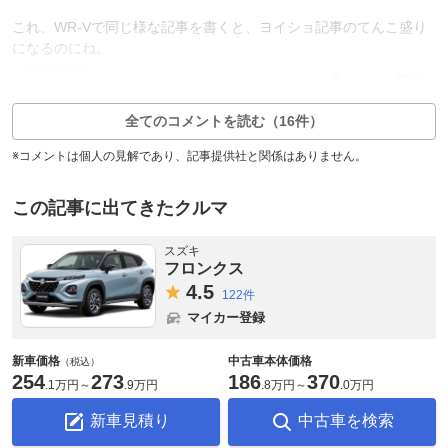
これ、WR-Vで同じ様な記事を書くと、ヨイショ記事のてんこ盛り
になるのにね。
32
3
返信4件
全てのコメントを読む（16件）
※コメントは個人の見解であり、記事提供社と関係はありません。
この記事に出てきたクルマ
スズキ
フロンクス
4.
5
122件
マイカー登録
新車価格
中古車本体価格
（税込）
254
273
186
370
.
1万円
～
.
9万円
.
8万円
～
.
0万円
新車見積り
中古車を検索