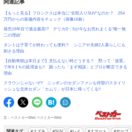
関連記事
【もっと見る】フロンクスは本当に“全部入りSUV”なのか？ 254
万円からの装備内容をチェック（画像16枚）
発売19年目で過去最高!? デリカD：5が今なお売れまくる“唯一無
二の理由”
タントは子育てが終わっても便利？ シニアや夫婦2人暮らしにも
刺さる理由
【自動車税は本日まで】支払えない時どうする？ 黙って「放置」
で年9.1％の延滞金も!! 困ったら「まず相談」とプロが断言できる
理由
クラウンじゃないぞ!! ニッポンのセダンファンも待望のスタイリ
ッシュな北米セダン「カムリ」が日本に帰ってくる!!
文：ベストカーWeb ベストカーWeb
関連タグ
#スズキ
#SUV
#レイ
#スマート
#サーブ