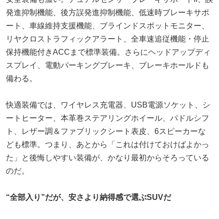
発進抑制機能、後方誤発進抑制機能、低速時ブレーキサポ
ート、車線維持支援機能、ブラインドスポットモニター、
リヤクロストラフィックアラート、全車速追従機能・停止
保持機能付きACCまで標準装備。さらにヘッドアップディ
スプレイ、電動パーキングブレーキ、ブレーキホールドも
備わる。
快適装備では、ワイヤレス充電器、USB電源ソケット、シ
ートヒーター、本革巻ステアリングホイール、パドルシフ
ト、レザー調＆ファブリックシート表皮、6スピーカーな
ども標準。つまり、あとから「これは付けておけばよかっ
た」と後悔しやすい装備が、かなり最初からそろっている
のだ。
“全部入り”だが、安さより納得感で選ぶSUVだ