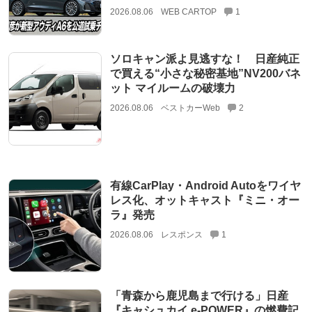
2026.08.06
WEB CARTOP
1
ソロキャン派よ見逃すな！ 日産純正
で買える“小さな秘密基地”NV200バネ
ット マイルームの破壊力
2026.08.06
ベストカーWeb
2
有線CarPlay・Android Autoをワイヤ
レス化、オットキャスト『ミニ・オー
ラ』発売
2026.08.06
レスポンス
1
「青森から鹿児島まで行ける」日産
『キャシュカイ e-POWER』の燃費記