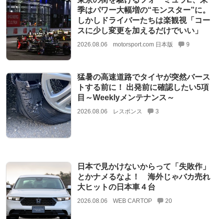
季はパワー大幅増の“モンスター”に。
しかしドライバーたちは楽観視「コー
スに少し変更を加えるだけでいい」
2026.08.06
motorsport.com 日本版
9
猛暑の高速道路でタイヤが突然バース
トする前に！ 出発前に確認したい5項
目～Weeklyメンテナンス～
2026.08.06
レスポンス
3
日本で見かけないからって「失敗作」
とかナメるなよ！ 海外じゃバカ売れ
大ヒットの日本車４台
2026.08.06
WEB CARTOP
20