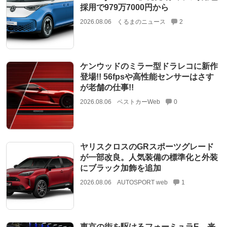
採用で979万7000円から
2026.08.06
くるまのニュース
2
ケンウッドのミラー型ドラレコに新作
登場!! 56fpsや高性能センサーはさす
が老舗の仕事!!
2026.08.06
ベストカーWeb
0
ヤリスクロスのGRスポーツグレード
が一部改良。人気装備の標準化と外装
にブラック加飾を追加
2026.08.06
AUTOSPORT web
1
東京の街を駆けるフォーミュラE、来