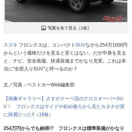
写真を全て見る（1枚）
スズキ
フロンクスは、コンパクト
SUV
ながら254万1000円
からという価格だけを見ると安くはない。だが中身を見る
と、ナビ、安全装備、快適装備までかなり充実。これは本
当に“全部入りSUV”と呼べるのか？
文／写真：ベストカーWeb編集部
【画像ギャラリー】さすがクーペ流のクロスオーバーSU
V！ フロンクスはサイドや斜め後ろから見たカタチが実
に綺麗だった!!（16枚）
254万円からでも納得!? フロンクスは標準装備がかなり