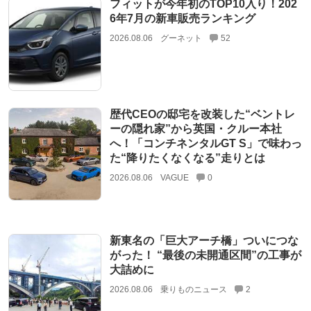
フィットが今年初のTOP10入り！202
6年7月の新車販売ランキング
2026.08.06
グーネット
52
歴代CEOの邸宅を改装した“ベントレ
ーの隠れ家”から英国・クルー本社
へ！「コンチネンタルGT S」で味わっ
た“降りたくなくなる”走りとは
2026.08.06
VAGUE
0
新東名の「巨大アーチ橋」ついにつな
がった！ “最後の未開通区間”の工事が
大詰めに
2026.08.06
乗りものニュース
2