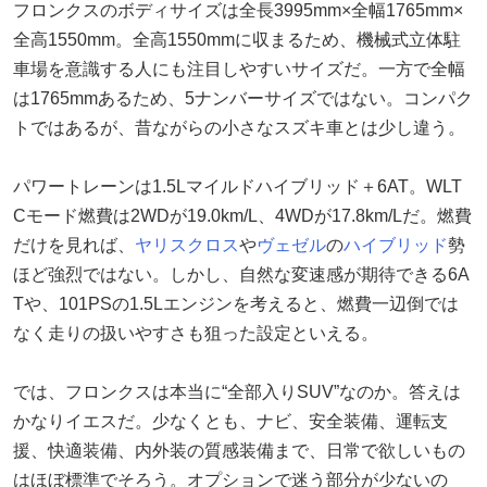
フロンクスのボディサイズは全長3995mm×全幅1765mm×
全高1550mm。全高1550mmに収まるため、機械式立体駐
車場を意識する人にも注目しやすいサイズだ。一方で全幅
は1765mmあるため、5ナンバーサイズではない。コンパク
トではあるが、昔ながらの小さなスズキ車とは少し違う。
パワートレーンは1.5Lマイルドハイブリッド＋6AT。WLT
Cモード燃費は2WDが19.0km/L、4WDが17.8km/Lだ。燃費
だけを見れば、
ヤリスクロス
や
ヴェゼル
の
ハイブリッド
勢
ほど強烈ではない。しかし、自然な変速感が期待できる6A
Tや、101PSの1.5Lエンジンを考えると、燃費一辺倒では
なく走りの扱いやすさも狙った設定といえる。
では、フロンクスは本当に“全部入りSUV”なのか。答えは
かなりイエスだ。少なくとも、ナビ、安全装備、運転支
援、快適装備、内外装の質感装備まで、日常で欲しいもの
はほぼ標準でそろう。オプションで迷う部分が少ないの