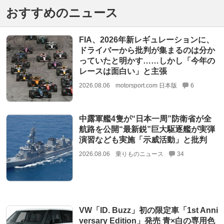
おすすめのニュース
FIA、2026年新レギュレーションに、
ドライバーから批判が集まるのは分か
っていたと明かす……しかし「今年の
レースは面白い」と主張
2026.08.06
motorsport.com 日本版
6
中露軍艦4隻が“日本一周”防衛省が全
航路を公開“最新鋭”巨大駆逐艦が実弾
演習なども実施「示威活動」と批判
2026.08.06
乗りものニュース
34
VW「ID. Buzz」初の限定車「1st Anni
versary Edition」発売 青×白の専用色