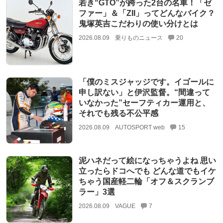
若き“GTO”が跨った2台の名車！「ゼ
ファー」＆「ZII」ってどんなバイク？
鬼塚英吉こだわりの使い分けとは
2026.08.09
乗りものニュース
20
「僕のミスジャッジです。イゴールに
申し訳ない」と伊沢監督。“間違って
いなかった”セーフティカー運用と、
それでも残る不公平感
2026.08.09
AUTOSPORT web
15
泥ハネだって絵になっちゃうよね 思い
立ったらドコへでも どんな道でもイケ
ちゃう国産軽二輪「オフ＆スクランブ
ラー」3選
2026.08.09
VAGUE
7