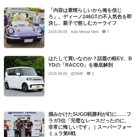
「内容は素晴らしいから俺を信じ
ろ」。ディーノ246GTの不人気色を即
決し、親子で慈しむカーライフ
2026.08.09
Auto Messe Web
7
はたして買いなのか？話題の軽EV、B
YDの「RACCO」を徹底解剖
2026.08.09
@DIME
3
掴みかけたSUGO戦勝利が幻に……フ
ラガ3位「完璧なレースだったのに、
非常に悔しいです」｜スーパーフォー
ミュラ第8戦