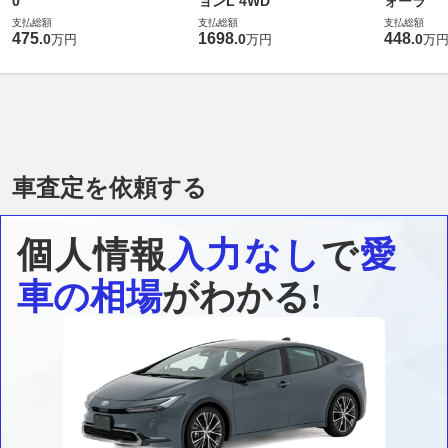
0
ョンL 4WD
ォーラ
支払総額
支払総額
支払総額
475
1698
448
.
0
.
0
.
0
万円
万円
万
車査定を依頼する
個人情報
入力なし
で
愛
車の相場
がわかる!