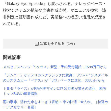
『Galaxy-Eye Episode』も展示される。ナレッジベース・
検索システムの構築や文書作成支援、マニュアル検索、該
非判定と証明書作成など、実業務への幅広い活用が想定さ
れている。
写真を全て見る（1枚）
関連記事
メルセデスベンツ『Sクラス』新型、予約受付開始…1598万円から
『ジムニー』がアメリカンクラシックに変身！ アルパインスタイル
のカスタムカー『ベアス』が「5型」ベースに進化、338万円から
トヨタ『ライズ』がRAV4デザインに!? 次期型が驚きの進化、国内
トップSUVの最新情報
雨の季節、濡れた傘をすっきり収納！ 車内快適「傘入れ」［特選カ
ーアクセサリー名鑑］