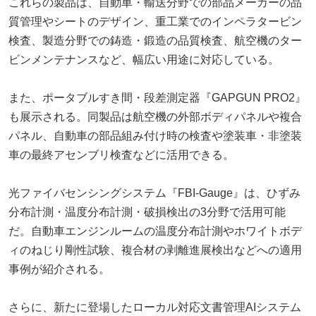
これらの製品は、自動車・輸送分野での部品メーカーの品
質管理やシートのデザイン、重工業でのインペラタービン
検査、製造分野での鋳造・鍛造の品質検査、航空機のター
ビンメンテナンスなど、幅広い用途に対応している。
また、ポータブルすき間・段差測定器『GAPGUN PRO2』
も展示される。同製品は航空機の外部ボディパネルや複合
パネル、自動車の部品組み付け時の検査や塗装車・非塗装
車の最終アセンブリ検査などに活用できる。
光ファイバセンシングシステム『FBI-Gauge』は、ひずみ
分布計測・温度分布計測・破損検出の3分野で活用可能
だ。自動車エンジンルームの温度分布計測やホワイトボデ
ィのねじり剛性試験、複合材の剥離進展検出などへの適用
事例が紹介される。
さらに、新たに登場したローカル対応文書管理AIシステム