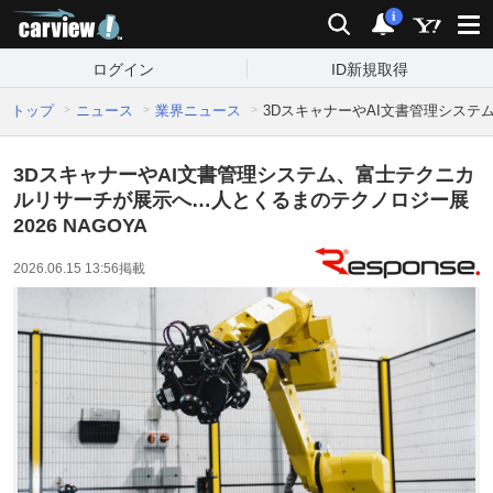
carview!
検索
通知
i
ログイン
ID新規取得
トップ
ニュース
業界ニュース
3DスキャナーやAI文書管理システム
3DスキャナーやAI文書管理システム、富士テクニカ
ルリサーチが展示へ…人とくるまのテクノロジー展
2026 NAGOYA
2026.06.15 13:56
掲載