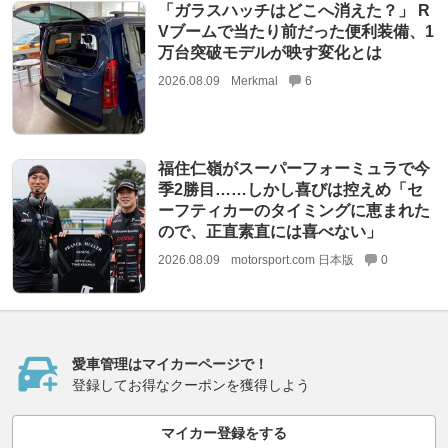
「ガラスハッチはどこへ消えた？」 R
Vブームで当たり前だった便利装備、1
万台突破モデルが映す変化とは
2026.08.09
Merkmal
6
福住仁嶺がスーパーフォーミュラで今
季2勝目……しかし喜びは控えめ「セ
ーフティカーのタイミングに恵まれた
ので、正直素直には喜べない」
2026.08.09
motorsport.com 日本版
0
愛車管理はマイカーページで！
登録してお得なクーポンを獲得しよう
マイカー登録をする