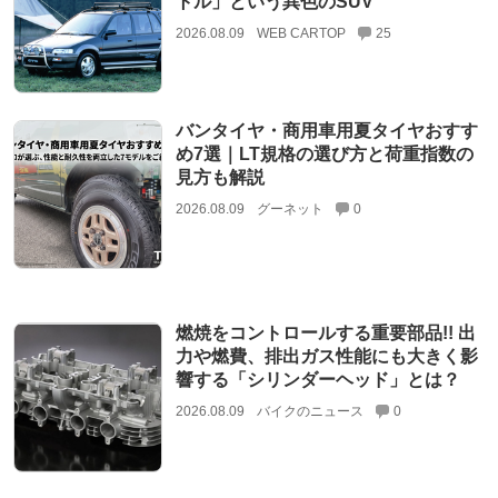
トル」という異色のSUV
2026.08.09
WEB CARTOP
25
バンタイヤ・商用車用夏タイヤおすす
め7選｜LT規格の選び方と荷重指数の
見方も解説
2026.08.09
グーネット
0
燃焼をコントロールする重要部品!! 出
力や燃費、排出ガス性能にも大きく影
響する「シリンダーヘッド」とは？
2026.08.09
バイクのニュース
0