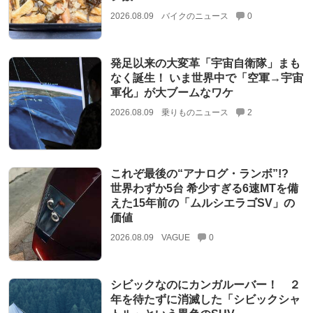
2026.08.09
バイクのニュース
0
発足以来の大変革「宇宙自衛隊」まも
なく誕生！ いま世界中で「空軍→宇宙
軍化」が大ブームなワケ
2026.08.09
乗りものニュース
2
これぞ最後の“アナログ・ランボ”!?
世界わずか5台 希少すぎる6速MTを備
えた15年前の「ムルシエラゴSV」の
価値
2026.08.09
VAGUE
0
シビックなのにカンガルーバー！ ２
年を待たずに消滅した「シビックシャ