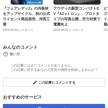
『フェアレディZ』の内装材
アウディの新型コンパクトE
ピ
をアップサイクル、初の公式
V『A2 eトロン』、プロトタ
ズ
ライセンス商品発売…河西工
イプの写真公開…空力対策で
イ
業
電費向上
最
2026.08.04
レスポンス
2026.08.04
レスポンス
20
みんなのコメント
使い方
この記事にはまだコメントがありません。
この記事に対するあなたの意見や感想を投稿しませんか？
この記事にコメントする
おすすめのサービス