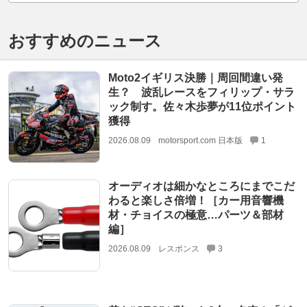
おすすめのニュース
Moto2イギリス決勝｜周回間違い発
生？ 波乱レースをフィリップ・サラ
ック制す。佐々木歩夢が11位ポイント
獲得
2026.08.09
motorsport.com 日本版
1
オーディオは細かなところにまでこだ
わると楽しさ倍増！［カー用音響機
材・チョイスの極意…パーツ＆部材
編］
2026.08.09
レスポンス
3