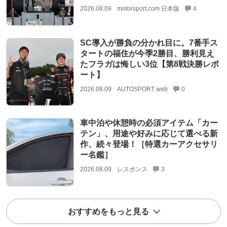
2026.08.09
motorsport.com 日本版
4
SC導入が勝負の分かれ目に。7番手ス
タートの福住が今季2勝目、勝利見え
たフラガは悔しい3位【第8戦決勝レポ
ート】
2026.08.09
AUTOSPORT web
0
車中泊や休憩時の必須アイテム「カー
テン」、用途や好みに応じて選べる新
作、続々登場！［特選カーアクセサリ
ー名鑑］
2026.08.09
レスポンス
3
おすすめをもっと見る