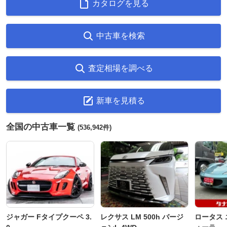
カタログを見る
中古車を検索
査定相場を調べる
新車を見積る
全国の中古車一覧
(536,942件)
ジャガー Fタイプクーペ 3.
レクサス LM 500h バージ
ロータス 