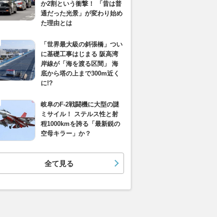
か2割という衝撃！ 「昔は普
通だった光景」が変わり始め
た理由とは
「世界最大級の斜張橋」つい
に基礎工事はじまる 阪高湾
岸線が「海を渡る区間」 海
底から塔の上まで300m近く
に!?
岐阜のF-2戦闘機に大型の謎
ミサイル！ ステルス性と射
程1000kmを誇る「最新鋭の
空母キラー」か？
全て見る