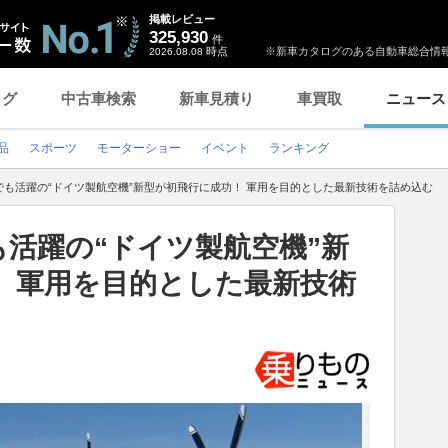
掲載レビュー
325,930
件
時点
※新車カタログのある自動車総合情報
2026.08.08
ログ
中古車検索
新車見積り
車買取
ニュース
品
スポーツ
モーターショー
イベント
ランキング
でも活躍の“ドイツ製航空機”新型が初飛行に成功！ 軍用を目的とした最新技術を詰め込む
活躍の“ドイツ製航空機”新
！ 軍用を目的とした最新技術