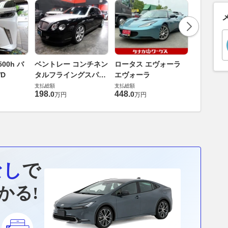
ダイハツ 
00h バ
ベントレー コンチネン
ロータス エヴォーラ
バス 66
D
タルフライングスパー
エヴォーラ
G
支払総額
6.0 4WD
支払総額
支払総額
169
.
9
万円
198
.
448
.
0
0
万円
万円
なし
で
かる!