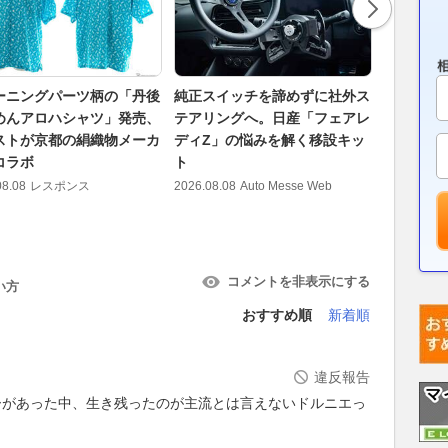
ーニングパーツ柄の「丹後
純正スイッチを諦めずに社外ス
エネルギ
めんアロハシャツ」発売、
テアリングへ。日産「フェアレ
る現代F
ストが京都の絹織物メーカ
ディZ」の悩みを解く移設キッ
雑すぎて
コラボ
ト
ロールは
08.08
レスポンス
2026.08.08
Auto Messe Web
2026.08.08
コメントを非表示にする
い方
おすすめ順
新着順
違反報告
ーがあった中、生き残ったのが主流とは言えないドルニエっ