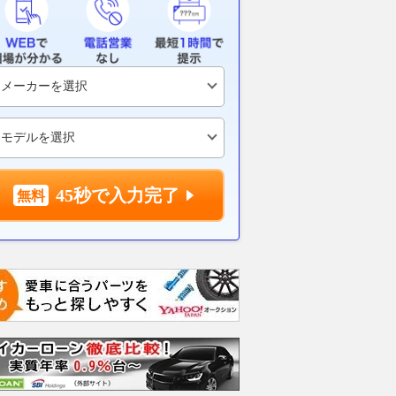
ー管理を”自己学習”す
小椋藍、レコード破りQ2直接
「車載イーサ
1パワーユニット。複
進出「休み明けで午前は感覚が
レーラまでAD
人間では最適なコント
掴みにくかった」／第12戦イギ
が高度な安全
できない？？
リスGP
行公開！
motorsport.com 日本版
2026.08.08
AUTOSPORT web
2026.08.08
ベス
45秒で入力完了