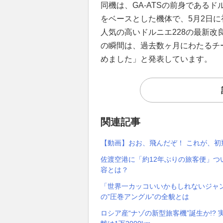
同機は、GA-ATSの前身であるド
をベースとした機体で、5月2日
人気の高いドルニエ228の最新改良
の瞬間は、過去数ヶ月にわたるチ
めました」と発表しています。
関連記事
【動画】おお、飛んだぞ！ これが、初飛
佐渡空港に「約12年ぶりの旅客便」つ
容とは？
「世界一カッコいいかもしれないジャン
の”圧巻アングル”の全貌とは
ロシア産“ナゾの新型旅客機”誕生か!? 