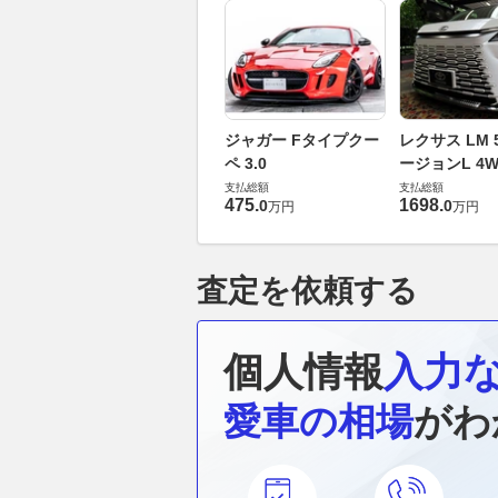
ジャガー Fタイプクー
レクサス LM 5
ペ 3.0
ージョンL 4W
支払総額
支払総額
475
.
1698
.
0
0
万円
万円
査定を依頼する
個人情報
入力
愛車の相場
がわ