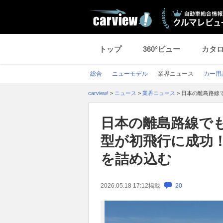
トップ
360°ビュー
カタ
総合
ニューモデル
業界ニュース
カー用
carview!
>
ニュース
>
業界ニュース
>
日本の離島路線
日本の離島路線でも
型が初飛行に成功
を詰め込む
2026.05.18 17:12
掲載
20