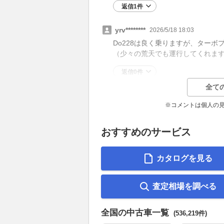
返信1件
yrv********
2026/5/18 18:03
Do228は良く乗りますが、ター
（少々の荒天でも運行してくれま
返信0件
全て
※コメントは個人の
おすすめのサービス
カタログを見る
査定相場を調べる
全国の中古車一覧
(536,219件)