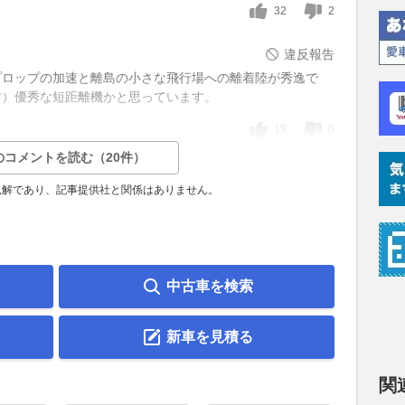
32
2
違反報告
ボプロップの加速と離島の小さな飛行場への離着陸が秀逸で
す）優秀な短距離機かと思っています。
19
0
のコメントを読む（20件）
見解であり、記事提供社と関係はありません。
中古車を検索
新車を見積る
関