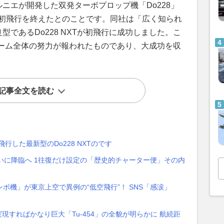
ルニエが開発した双発ターボプロップ機「Do228」
に初飛行を終えたとのことです。同社は「広く知られ
型であるDo228 NXTが初飛行に成功しました。こ
ーム全体の努力が報われたものであり、大成功を収
記事全文を読む
行した最新型のDo228 NXTのです
いに降臨へ 1往復だけ設定の「歴史的チャーター便」その内
ボ機」が東京上空で異例の“低空飛行”！ SNS「感涙」
実現すればかなり巨大「Tu-454」の全貌が明らかに 航続距