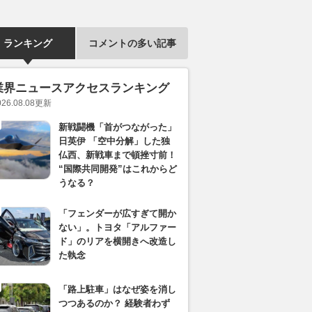
ランキング
コメントの多い記事
業界ニュースアクセスランキング
026.08.08
更新
新戦闘機「首がつながった」
日英伊 「空中分解」した独
仏西、新戦車まで頓挫寸前！
“国際共同開発”はこれからど
うなる？
「フェンダーが広すぎて開か
ない」。トヨタ「アルファー
ド」のリアを横開きへ改造し
た執念
「路上駐車」はなぜ姿を消し
つつあるのか？ 経験者わず