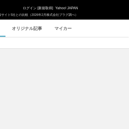
ログイン
[
新規取得
]
Yahoo! JAPAN
サイト5社との比較（2026年2月株式会社プラグ調べ）
オリジナル記事
マイカー