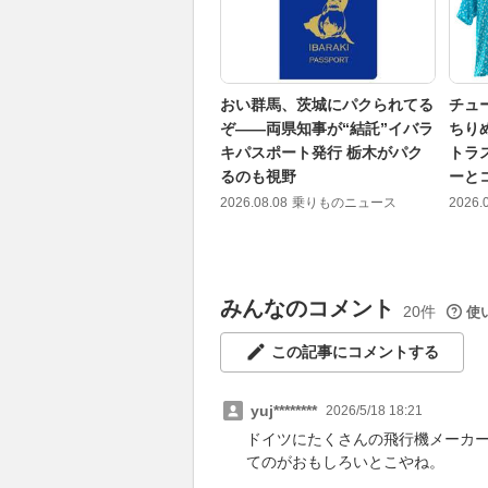
おい群馬、茨城にパクられてる
チュ
ぞ――両県知事が“結託”イバラ
ちり
キパスポート発行 栃木がパク
トラ
るのも視野
ーと
2026.08.08
乗りものニュース
2026.
みんなのコメント
20件
使
この記事にコメントする
yuj********
2026/5/18 18:21
ドイツにたくさんの飛行機メーカ
てのがおもしろいとこやね。