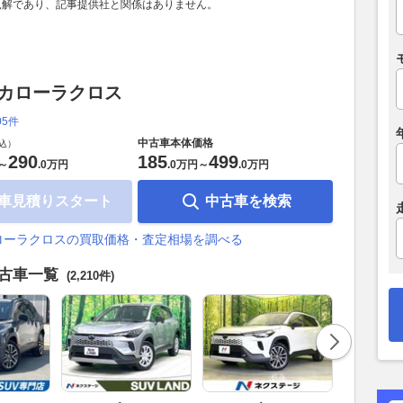
見解であり、記事提供社と関係はありません。
 カローラクロス
05件
中古車本体価格
込）
290
185
499
～
.
0万円
.
0万円
～
.
0万円
車見積りスタート
中古車を検索
ローラクロスの買取価格・査定相場を調べる
中古車一覧
(2,210件)