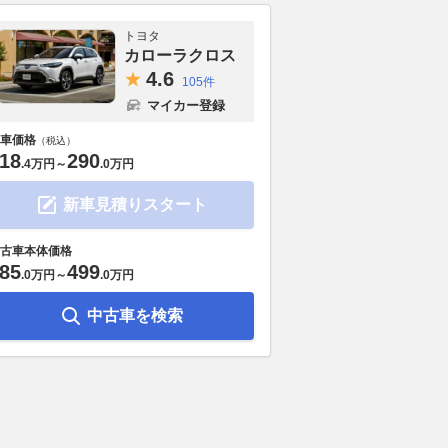
トヨタ
カローラクロス
4.
6
105件
マイカー登録
車価格
（税込）
18
290
.
4万円
～
.
0万円
新車見積りスタート
古車本体価格
85
499
.
0万円
～
.
0万円
で「旧型」が買い時
熊谷ナンバーだったホンダ
約330万円！
中古車を検索
こそ狙うべき先代中古
「NSX Type S」が新車価格の
が誕生!! 新型
3.6倍に!? 欧州のオークション
を超える上質S
でさらに人気が高まる純日本専
ベストカーWeb
2026.08.05
ベス
用モデルの現在地
2026.08.06
Auto Messe Web