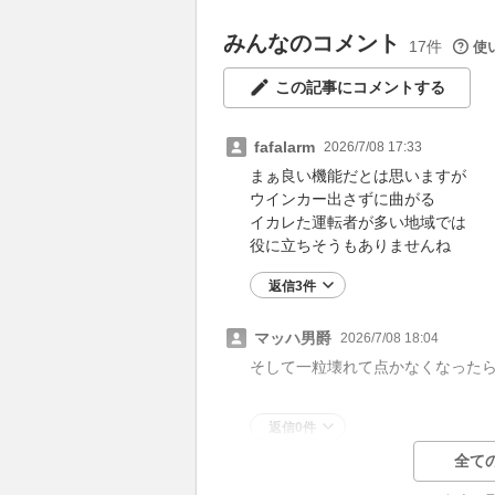
みんなのコメント
17件
使
この記事にコメントする
fafalarm
2026/7/08 17:33
まぁ良い機能だとは思いますが
ウインカー出さずに曲がる
イカレた運転者が多い地域では
役に立ちそうもありませんね
返信3件
マッハ男爵
2026/7/08 18:04
そして一粒壊れて点かなくなった
返信0件
全て