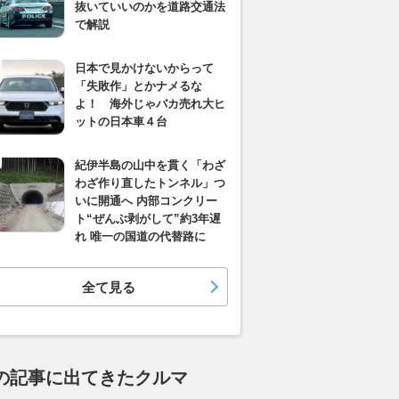
抜いていいのかを道路交通法
で解説
日本で見かけないからって
「失敗作」とかナメるな
よ！ 海外じゃバカ売れ大ヒ
ットの日本車４台
紀伊半島の山中を貫く「わざ
わざ作り直したトンネル」つ
いに開通へ 内部コンクリー
ト“ぜんぶ剥がして”約3年遅
れ 唯一の国道の代替路に
全て見る
の記事に出てきたクルマ