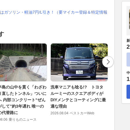
はガソリン・軽油7円/L引き！（要マイカー登録＆特定情報
す
新
2
中
1
半島の山中を貫く「わざわ
洗車マニアも唸る!? トヨタ
新型登場
り直したトンネル」ついに
ルーミーのスクエアボディが
に！ 今
へ 内部コンクリート“ぜん
DIYメンテとコーティングに最
車
がして”約3年遅れ 唯一の
適な理由
2026.08.05
の代替路に
2026.08.04
ベストカーWeb
08.06
乗りものニュース