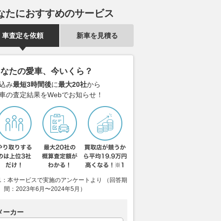
なたにおすすめのサービス
車査定を依頼
新車を見積る
あなたの愛車、今いくら？
込み
最短3時間後
に
最大20社
から
車の査定結果をWebでお知らせ！
1：本サービスで実施のアンケートより （回答期
間：2023年6月〜2024年5月）
メーカー