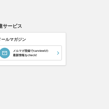
連サービス
メールマガジン
メルマガ登録でcarview!の
最新情報をcheck!