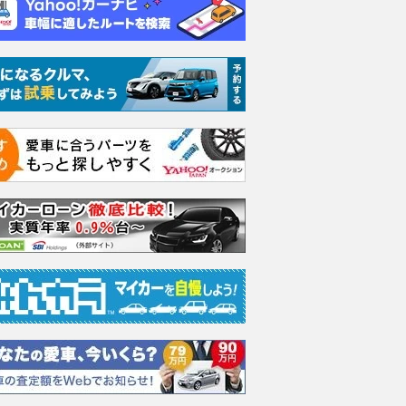
ブリッド Z
1.8 ハイブリッド Z
1.8 ハイブリッド Z
1.8 
支払総額
支払総額
支払総額
425
.
422
.
409
.
9
9
9
万円
万円