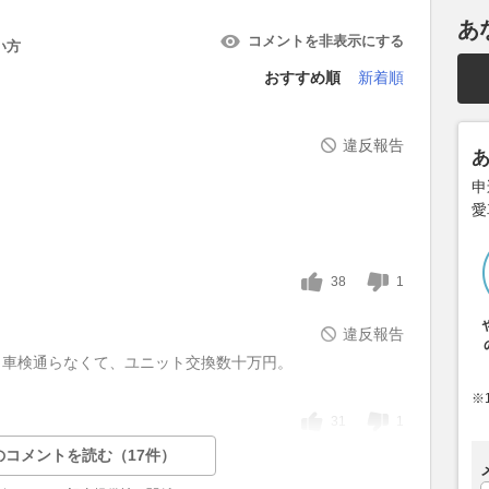
あ
コメントを非表示にする
い方
おすすめ順
新着順
違反報告
申
愛
38
1
違反報告
ら車検通らなくて、ユニット交換数十万円。
※
31
1
のコメントを読む（17件）