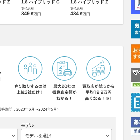
ッド Z
1.8 ハイブリッド G
1.8 ハイブリッド Z
1.8 ハイ
支払総額
支払総額
支払総額
349
.
434
.
437
.
9
9
0
万円
万円
万円
ら
！
期間：2023年6月〜2024年5月）
モデル