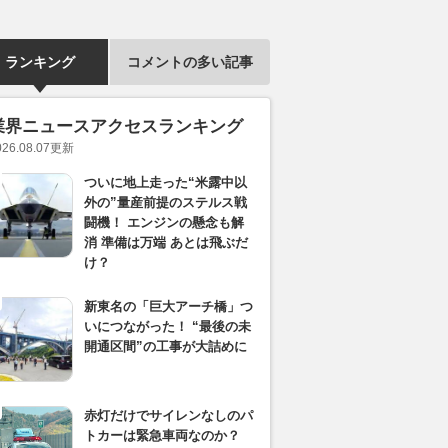
ランキング
コメントの多い記事
業界ニュースアクセスランキング
026.08.07
更新
ついに地上走った“米露中以
外の”量産前提のステルス戦
闘機！ エンジンの懸念も解
消 準備は万端 あとは飛ぶだ
け？
新東名の「巨大アーチ橋」つ
いにつながった！ “最後の未
開通区間”の工事が大詰めに
赤灯だけでサイレンなしのパ
トカーは緊急車両なのか？