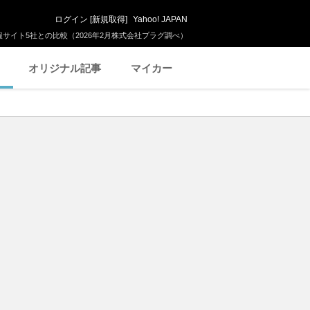
ログイン
[
新規取得
]
Yahoo! JAPAN
サイト5社との比較（2026年2月株式会社プラグ調べ）
オリジナル記事
マイカー