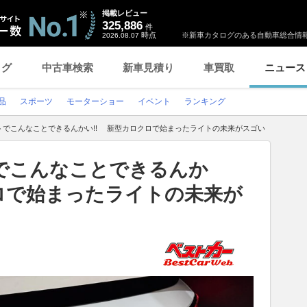
掲載レビュー
325,886
件
時点
※新車カタログのある自動車総合情報
2026.08.07
ログ
中古車検索
新車見積り
車買取
ニュース
品
スポーツ
モーターショー
イベント
ランキング
トでこんなことできるんかい!! 新型カロクロで始まったライトの未来がスゴい
でこんなことできるんか
ロで始まったライトの未来が