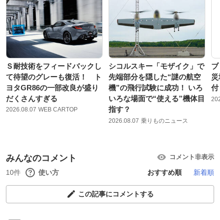
Ｓ耐技術をフィードバックし
シコルスキー「モザイク」で
ブ
て待望のグレーも復活！ ト
先端部分を隠した“謎の航空
災
ヨタGR86の一部改良が盛り
機”の飛行試験に成功！ いろ
付
だくさんすぎる
いろな場面で“使える”機体目
20
指す？
2026.08.07
WEB CARTOP
2026.08.07
乗りものニュース
みんなのコメント
コメント非表示
10件
使い方
おすすめ順
新着順
この記事にコメントする