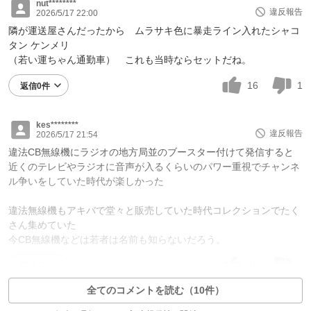
nut********
違反報告
2026/5/17 22:00
隣が運送屋さんだったから ムラサキ色に暴走ライン入れたシャコ
タン ケンメリ
（若い運ちゃん通勤車） これも当時ならセットだね。
16
1
返信0件
kes********
違反報告
2026/5/17 21:54
違法CB無線機にラジオの地方局並のブースター付けて発信すると
近くのテレビやラジオに音声が入るくらいのパワー重視でチャンネ
ル争いをしていた時代が楽しかった
違法無線機もアキバで堂々と販売していた時代コレクションでたく
さん集めていた
今CB無線機などは若者は名前も知らないだろう。
11
4
返信4件
全てのコメントを読む（10件）