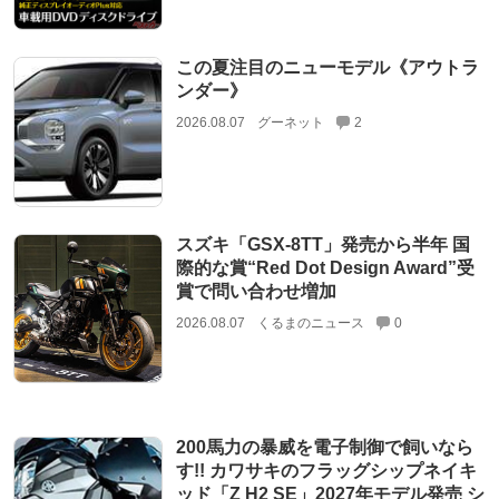
この夏注目のニューモデル《アウトラ
ンダー》
2026.08.07
グーネット
2
スズキ「GSX-8TT」発売から半年 国
際的な賞“Red Dot Design Award”受
賞で問い合わせ増加
2026.08.07
くるまのニュース
0
200馬力の暴威を電子制御で飼いなら
す!! カワサキのフラッグシップネイキ
ッド「Z H2 SE」2027年モデル発売 シ