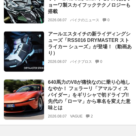
ョーワ製スカイフックテクノロジーも
搭載
2026.08.07
バイクのニュース
0
アールエスタイチの新ライディングシ
ューズ「RSS016 DRYMASTER スト
ライカー シューズ」が登場！（動画あ
り）
2026.08.07
バイクブロス
0
640馬力のV8が痛快なのに乗り心地し
なやか！ フェラーリ「アマルフィ ス
パイダー」をギリシャで初ドライブ!!
先代の「ローマ」から車名を変えた意
味とは
2026.08.07
VAGUE
2