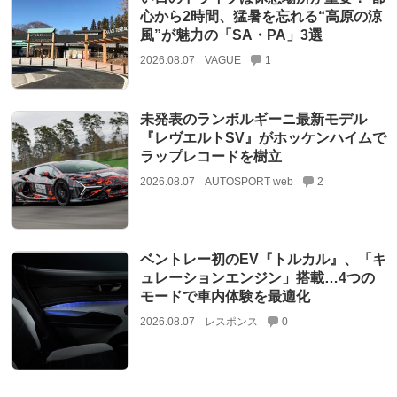
心から2時間、猛暑を忘れる“高原の涼
風”が魅力の「SA・PA」3選
2026.08.07
VAGUE
1
未発表のランボルギーニ最新モデル
『レヴエルトSV』がホッケンハイムで
ラップレコードを樹立
2026.08.07
AUTOSPORT web
2
ベントレー初のEV『トルカル』、「キ
ュレーションエンジン」搭載…4つの
モードで車内体験を最適化
2026.08.07
レスポンス
0