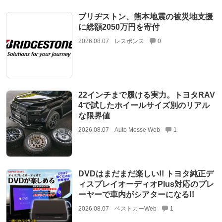
ブリヂストン、熊本地震の被災地支援
に総額2050万円を寄付
2026.08.07
レスポンス
0
22インチまで履ける実力。トヨタRAV
4で試したホイールサイズ別のリアル
な限界値
2026.08.07
Auto Messe Web
1
DVDはまだまだ楽しい!! トヨタ純正デ
ィスプレイオーディオPlus対応のプレ
ーヤーで車内がシアターになる!!
2026.08.07
ベストカーWeb
1