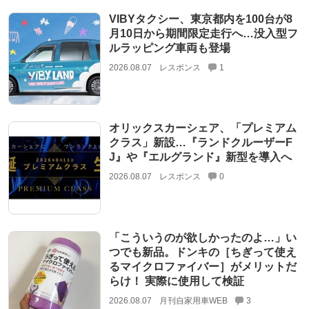
VIBYタクシー、東京都内を100台が8
月10日から期間限定走行へ…没入型フ
ルラッピング車両も登場
2026.08.07
レスポンス
1
オリックスカーシェア、「プレミアム
クラス」新設…『ランドクルーザーF
J』や『エルグランド』新型を導入へ
2026.08.07
レスポンス
0
「こういうのが欲しかったのよ…」い
つでも新品。ドンキの［ちぎって使え
るマイクロファイバー］がメリットだ
らけ！ 実際に使用して検証
2026.08.07
月刊自家用車WEB
3