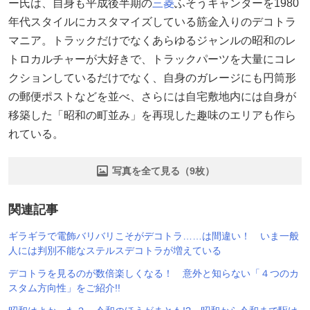
ー氏は、自身も平成後半期の
三菱
ふそうキャンターを1980
年代スタイルにカスタマイズしている筋金入りのデコトラ
マニア。トラックだけでなくあらゆるジャンルの昭和のレ
トロカルチャーが大好きで、トラックパーツを大量にコレ
クションしているだけでなく、自身のガレージにも円筒形
の郵便ポストなどを並べ、さらには自宅敷地内には自身が
移築した「昭和の町並み」を再現した趣味のエリアも作ら
れている。
写真を全て見る（9枚）
関連記事
ギラギラで電飾バリバリこそがデコトラ……は間違い！ いま一般
人には判別不能なステルスデコトラが増えている
デコトラを見るのが数倍楽しくなる！ 意外と知らない「４つのカ
スタム方向性」をご紹介!!