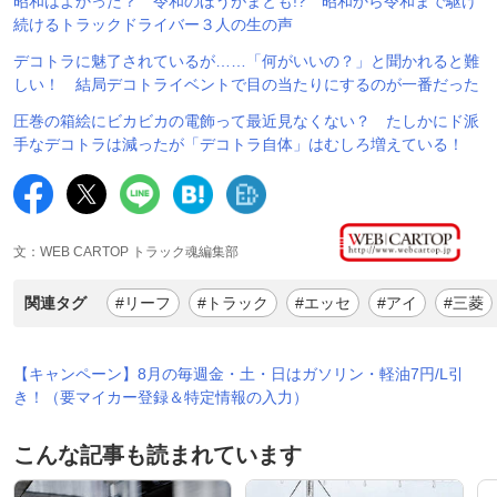
昭和はよかった？ 令和のほうがまとも!? 昭和から令和まで駆け
続けるトラックドライバー３人の生の声
デコトラに魅了されているが……「何がいいの？」と聞かれると難
しい！ 結局デコトライベントで目の当たりにするのが一番だった
圧巻の箱絵にビカビカの電飾って最近見なくない？ たしかにド派
手なデコトラは減ったが「デコトラ自体」はむしろ増えている！
文：WEB CARTOP トラック魂編集部
関連タグ
#リーフ
#トラック
#エッセ
#アイ
#三菱
【キャンペーン】8月の毎週金・土・日はガソリン・軽油7円/L引
き！（要マイカー登録＆特定情報の入力）
こんな記事も読まれています