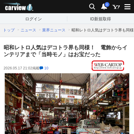
carview!
検索
通知
i
ログイン
ID新規取得
トップ
ニュース
業界ニュース
昭和レトロ人気はデコトラ界も同様
昭和レトロ人気はデコトラ界も同様！ 電飾からイ
ンテリアまで「当時モノ」はお宝だった
2026.05.17 21:02
掲載
10