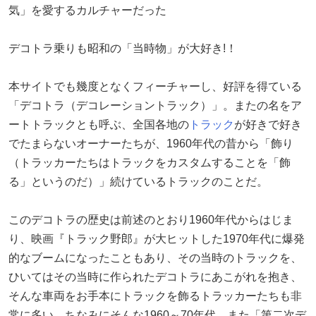
気」を愛するカルチャーだった
デコトラ乗りも昭和の「当時物」が大好き!！
本サイトでも幾度となくフィーチャーし、好評を得ている
「デコトラ（デコレーショントラック）」。またの名をア
ートトラックとも呼ぶ、全国各地の
トラック
が好きで好き
でたまらないオーナーたちが、1960年代の昔から「飾り
（トラッカーたちはトラックをカスタムすることを「飾
る」というのだ）」続けているトラックのことだ。
このデコトラの歴史は前述のとおり1960年代からはじま
り、映画『トラック野郎』が大ヒットした1970年代に爆発
的なブームになったこともあり、その当時のトラックを、
ひいてはその当時に作られたデコトラにあこがれを抱き、
そんな車両をお手本にトラックを飾るトラッカーたちも非
常に多い。ちなみにそんな1960～70年代、また「第二次デ