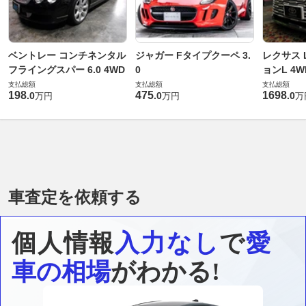
ベントレー コンチネンタル
ジャガー Fタイプクーペ 3.
レクサス L
フライングスパー 6.0 4WD
0
ョンL 4W
支払総額
支払総額
支払総額
198
475
1698
.
0
.
0
.
0
万円
万円
万
車査定を依頼する
個人情報
入力なし
で
愛
車の相場
がわかる!