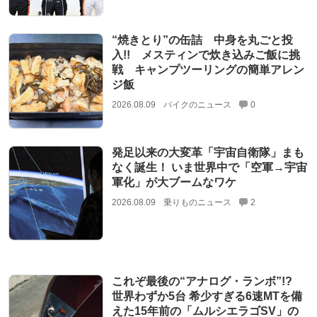
“焼きとり”の缶詰 中身を丸ごと投
入!! メスティンで炊き込みご飯に挑
戦 キャンプツーリングの簡単アレン
ジ飯
2026.08.09
バイクのニュース
0
発足以来の大変革「宇宙自衛隊」まも
なく誕生！ いま世界中で「空軍→宇宙
軍化」が大ブームなワケ
2026.08.09
乗りものニュース
2
これぞ最後の“アナログ・ランボ”!?
世界わずか5台 希少すぎる6速MTを備
えた15年前の「ムルシエラゴSV」の