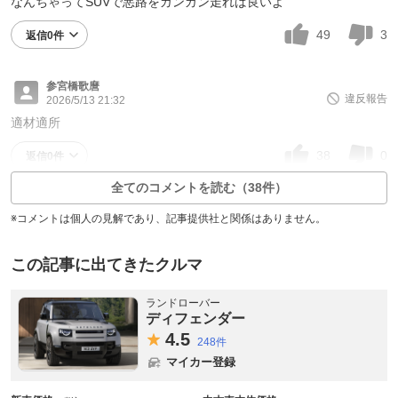
なんちゃってSUVで悪路をガンガン走れば良いよ
49
3
返信0件
参宮橋歌麿
違反報告
2026/5/13 21:32
適材適所
38
0
返信0件
全てのコメントを読む（38件）
※コメントは個人の見解であり、記事提供社と関係はありません。
この記事に出てきたクルマ
ランドローバー
ディフェンダー
4.
5
248件
マイカー登録