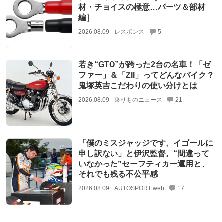
材・チョイスの極意…パーツ＆部材
編］
2026.08.09
レスポンス
5
若き“GTO”が跨った2台の名車！「ゼ
ファー」＆「ZII」ってどんなバイク？
鬼塚英吉こだわりの使い分けとは
2026.08.09
乗りものニュース
21
「僕のミスジャッジです。イゴールに
申し訳ない」と伊沢監督。“間違って
いなかった”セーフティカー運用と、
それでも残る不公平感
2026.08.09
AUTOSPORT web
17