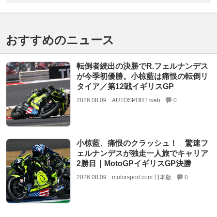
おすすめのニュース
転倒者続出の決勝でR.フェルナンデス
が今季初優勝。小椋藍は痛恨の転倒リ
タイア／第12戦イギリスGP
2026.08.09
AUTOSPORT web
0
小椋藍、痛恨のクラッシュ！ 驚速フ
ェルナンデスが独走一人旅でキャリア
2勝目｜MotoGPイギリスGP決勝
2026.08.09
motorsport.com 日本版
0