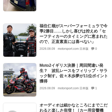
福住仁嶺がスーパーフォーミュラで今
季2勝目……しかし喜びは控えめ「セ
ーフティカーのタイミングに恵まれた
ので、正直素直には喜べない」
2026.08.09
motorsport.com 日本版
0
Moto2イギリス決勝｜周回間違い発
生？ 波乱レースをフィリップ・サラ
ック制す。佐々木歩夢が11位ポイント
獲得
2026.08.09
motorsport.com 日本版
1
オーディオは細かなところにまでこだ
わると楽しさ倍増！［カー用音響機