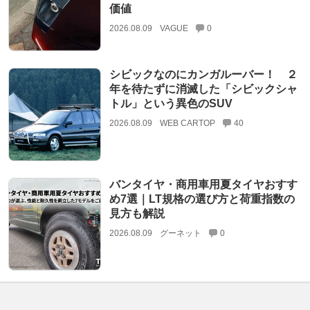
価値
2026.08.09
VAGUE
0
シビックなのにカンガルーバー！ ２
年を待たずに消滅した「シビックシャ
トル」という異色のSUV
2026.08.09
WEB CARTOP
40
バンタイヤ・商用車用夏タイヤおすす
め7選｜LT規格の選び方と荷重指数の
見方も解説
2026.08.09
グーネット
0