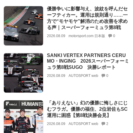
優勝争いに影響与え、波紋を呼んだセ
ーフティカー。運用は規則通り……一
方で“モヤモヤ”解消のため改善を求め
る声｜スーパーフォーミュラ第8戦
2026.08.09
motorsport.com 日本版
0
SANKI VERTEX PARTNERS CERU
MO・INGING 2026スーパーフォーミ
ュラ第8戦SUGO 決勝レポート
2026.08.09
AUTOSPORT web
0
「ありえない」幻の優勝に悔しさにじ
むフラガ。優勝の福住、2位岩佐もSC
運用に困惑【第8戦決勝会見】
2026.08.09
AUTOSPORT web
2