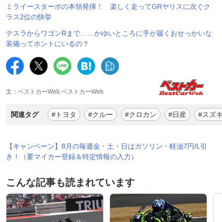
ミライースターボの本領発揮！ 楽しく走ってGRヤリスに次ぐク
ラス2位の快挙
テスラからワゴンRまで……かゆいところに手が届くおせっかいな
装備ってホントにいるの？
文：ベストカーWeb ベストカーWeb
関連タグ
#トヨタ
#クルー
#クロカン
#日産
#スズ
【キャンペーン】8月の毎週金・土・日はガソリン・軽油7円/L引
き！（要マイカー登録＆特定情報の入力）
こんな記事も読まれています