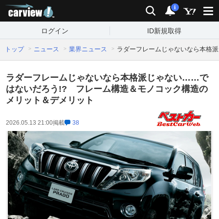
carview!
検索
通知
i
ログイン
ID新規取得
トップ
ニュース
業界ニュース
ラダーフレームじゃないなら本格派
ラダーフレームじゃないなら本格派じゃない……で
はないだろう!? フレーム構造＆モノコック構造の
メリット＆デメリット
2026.05.13 21:00
掲載
38