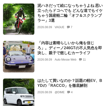
泥ハネだって絵になっちゃうよね 思い
立ったらドコへでも どんな道でもイケ
ちゃう国産軽二輪「オフ＆スクランブ
ラー」3選
2026.08.09
VAGUE
7
「内容は素晴らしいから俺を信じ
ろ」。ディーノ246GTの不人気色を即
決し、親子で慈しむカーライフ
2026.08.09
Auto Messe Web
11
はたして買いなのか？話題の軽EV、B
YDの「RACCO」を徹底解剖
2026.08.09
@DIME
4