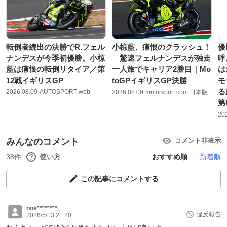
転倒者続出の決勝でR.フェル
小椋藍、痛恨のクラッシュ！
優
ナンデスが今季初優勝。小椋
驚速フェルナンデスが独走
呼
藍は痛恨の転倒リタイア／第
一人旅でキャリア2勝目｜Mo
は
12戦イギリスGP
toGPイギリスGP決勝
モ
る
2026.08.09
AUTOSPORT web
2026.08.09
motorsport.com 日本版
第
20
みんなのコメント
コメント非表示
38件
使い方
おすすめ順
新着順
この記事にコメントする
nok********
違反報告
2026/5/13 21:20