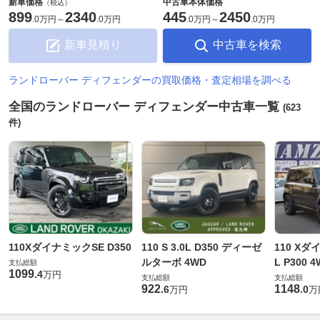
新車価格
中古車本体価格
（税込）
899
2340
445
2450
.
0万円
～
.
0万円
.
0万円
～
.
0万円
新車見積り
中古車を検索
ランドローバー ディフェンダーの買取価格・査定相場を調べる
全国のランドローバー ディフェンダー中古車一覧
(623
件)
110XダイナミックSE D350
110 S 3.0L D350 ディーゼ
110 Xダ
ルターボ 4WD
L P300 
支払総額
1099
.
4
万円
支払総額
支払総額
922
1148
.
6
.
0
万円
万