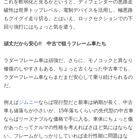
これを軟弱化と見るかというと、ディフェンダーの悪路走
破性は世界トップレベル。電制デバイスを活用し、極悪路
もグイグイ走り切る。とはいえ、ロックセクションでの下
回り強打にはちょっと気を遣う。
頑丈だから安心!! 中古で狙うフレーム車たち
ラダーフレーム車は頑強だ。さらに、モノコックと異なり
修復のしやすさもある。ちょっと古くなった中古車でも、
ラダーフレーム車ならまだまだ安心して乗り続けられるの
だ。
例えば
ジムニー
ならば現行型だと新車は納期が長く、中古
車も値落ちが小さいが、15年落ちくらいの先代型の中古車
ならばリーズナブルな価格で手に入る。車体にちょっと傷
があったってクルマの性格を考えればさほど気にはならな
い。フレームがしっかりしていれば走行性能に問題はな