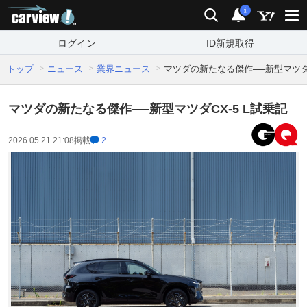
carview!
検索
通知
i
ログイン
ID新規取得
トップ
ニュース
業界ニュース
マツダの新たなる傑作──新型マツダC
マツダの新たなる傑作──新型マツダCX-5 L試乗記
2026.05.21 21:08
掲載
2