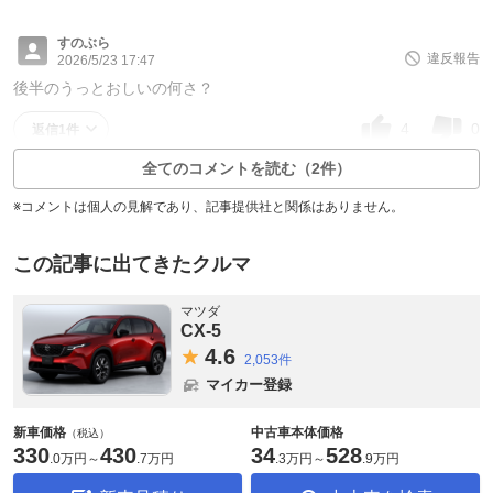
すのぶら
違反報告
2026/5/23 17:47
後半のうっとおしいの何さ？
4
0
返信1件
全てのコメントを読む（2件）
※コメントは個人の見解であり、記事提供社と関係はありません。
この記事に出てきたクルマ
マツダ
CX-5
4.
6
2,053件
マイカー登録
新車価格
中古車本体価格
（税込）
330
430
34
528
.
0万円
～
.
7万円
.
3万円
～
.
9万円