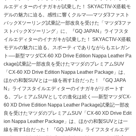
ルエディターのイナガキが試乗した！ SKYACTIV-X搭載モ
デルの魅力に迫る。感性に響くクルマ──マツダ3ファスト
バックXツーリング試乗記一部改良を受けた「マツダ3ファ
ストバックXツーリング」に、『GQ JAPAN』ライフスタ
イルエディターのイナガキが試乗した！ SKYACTIV-X搭載
モデルの魅力に迫る。スポーティでありながらもエレガン
ト──新型マツダCX-60 XD Drive Edition Nappa Leather Pa
ckage試乗記一部改良を受けたマツダのプレミアムSUV
「CX-60 XD Drive Edition Nappa Leather Package」は、
ほかの和製SUVとは一線を画す1台だった！ 『GQ JAPA
N』ライフスタイルエディターのイナガキがリポートす
る。プレミアムSUVとしての進化は続く──新型マツダCX-
60 XD Drive Edition Nappa Leather Package試乗記一部改
良を受けたマツダのプレミアムSUV「CX-60 XD Drive Edit
ion Nappa Leather Package」は、ほかの和製SUVとは一
線を画す1台だった！ 『GQ JAPAN』ライフスタイルエデ