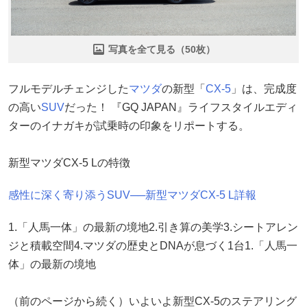
写真を全て見る（50枚）
フルモデルチェンジした
マツダ
の新型「
CX-5
」は、完成度
の高い
SUV
だった！ 『GQ JAPAN』ライフスタイルエディ
ターのイナガキが試乗時の印象をリポートする。
新型マツダCX-5 Lの特徴
感性に深く寄り添うSUV──新型マツダCX-5 L詳報
1.「人馬一体」の最新の境地2.引き算の美学3.シートアレン
ジと積載空間4.マツダの歴史とDNAが息づく1台1.「人馬一
体」の最新の境地
（前のページから続く）いよいよ新型CX-5のステアリング