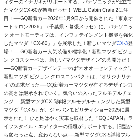
ィターのイナガキがリポートする。パナソニックが仕立て
たマツダCX-60が斬新だった！ WELL Cabin Craie 2に注
目！──GQ新着カー2026年1月9日から開催された「東京オ
ートサロン2026」（千葉県・幕張メッセ）に、パナソニッ
ク オートモーティブは、インフォテインメント機能を強化
したマツダ「CX-60」」を展示した！新しいマツダ
CX-3
登
場！──GQ新着カー人気装備を標準化！新型マツダ ビジョ
ン クロスクーペは、新しい“マツダデザイン”の幕開けだ！
──GQ新着カーデザインテーマは“ネオオーセンティック”。
新型マツダ ビジョン クロスコンパクトは、“オリジナリテ
ィ”の追求だった──GQ新着カーマツダが有するデザイン力
の高さは継承されていく。気合いの入ったフルモデルチェ
ンジ──新型マツダCX-5詳報フルモデルチェンジした新型
マツダ「CX-5」が、ジャパンモビリティショー2025に展
示された！ ひと足はやく実車を取材した『GQ JAPAN』ラ
イフスタイル・エディターの稲垣がリポートする。旧型か
ら変わった点、変わらない点──新型マツダCX-5詳報フル