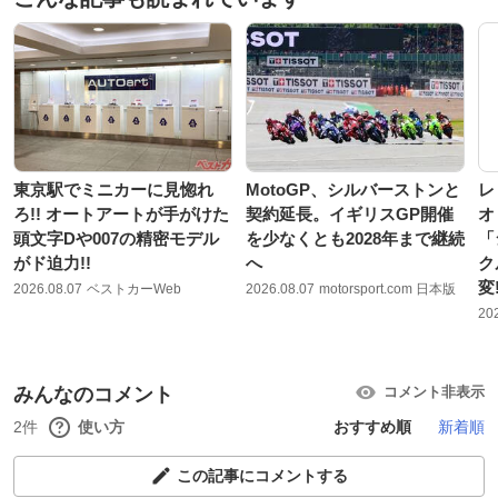
東京駅でミニカーに見惚れ
MotoGP、シルバーストンと
レ
ろ!! オートアートが手がけた
契約延長。イギリスGP開催
オ
頭文字Dや007の精密モデル
を少なくとも2028年まで継続
「
がド迫力!!
へ
ク
変
2026.08.07
ベストカーWeb
2026.08.07
motorsport.com 日本版
20
みんなのコメント
コメント非表示
2件
使い方
おすすめ順
新着順
この記事にコメントする