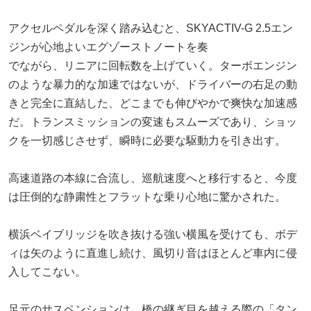
アクセルペダルを深く踏み込むと、SKYACTIV-G 2.5エン
ジンが心地よいエグゾーストノートを奏
でながら、リニアに回転数を上げていく。ターボエンジン
のような暴力的な加速ではないが、ドライバーの右足の動
きと完全に直結した、どこまでも伸びやかで爽快な加速感
だ。トランスミッションの変速もスムーズであり、ショッ
クを一切感じさせず、瞬時に必要な駆動力を引き出す。
高速道路の本線に合流し、巡航速度へと移行すると、今度
は圧倒的な静粛性とフラットな乗り心地に驚かされた。
横浜ベイブリッジを吹き抜ける強い横風を受けても、ボデ
ィは矢のように直進し続け、風切り音はほとんど車内に侵
入してこない。
足元のサスペンションは、橋の継ぎ目を越える際の「タン