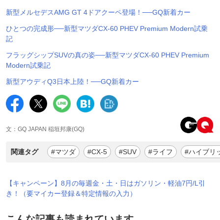
新型メルセデスAMG GT 4ドアクーペ登場！──GQ新着カー
ひとつの完成形──新型マツダCX-60 PHEV Premium Modern試乗
記
フラッグシップSUVの真の姿──新型マツダCX-60 PHEV Premium
Modern試乗記
新型アウディQ3日本上陸！──GQ新着カー
文：GQ JAPAN 稲垣邦康(GQ)
関連タグ
#マツダ
#CX-5
#SUV
#ライフ
#ハイブリ
【キャンペーン】8月の毎週金・土・日はガソリン・軽油7円/L引
き！（要マイカー登録＆特定情報の入力）
こんな記事も読まれています