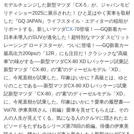
モデルチェンジした新型マツダ「CX-5」が、ジャパンモビ
リティショー2025に展示された！ ひと足はやく実車を取材
した『GQ JAPAN』ライフスタイル・エディターの稲垣が
リポートする。新しいマツダ
CX-7
0登場！──GQ新着カー
日本未導入のSUVが進化した！超特別なマツダ スピリット
レーシング ロードスターが、ついに登場！──GQ新着カー
最高出力200psの「12R」にも注目だ！クラシックな“高級
車”の味がする──新型マツダCX-80 XD Lパッケージ試乗記
新型マツダ「CX-80」の“素”のディーゼルモデル「XD」
に、今尾直樹が試乗した。印象はいかに？高級とは、ゆと
りのことである──新型マツダCX-80 XD Lパッケージ試乗
記新型マツダ「CX-80」の“素”のディーゼルモデル「XD」
に、今尾直樹が試乗した。印象はいかに？愛車の履歴書──
Vol78. 伊東美咲さん（前編）愛車を見せてもらえば、その
人の人生が見えてくる。気になる人のクルマに隠されたエ
ピソードをたずねるシリーズ第78回の前編。俳優の伊東美