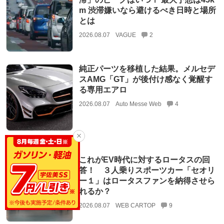
m 渋滞嫌いなら避けるべき日時と場所
とは
2026.08.07
VAGUE
2
純正パーツを移植した結果。メルセデ
スAMG「GT」が後付け感なく覚醒す
る専用エアロ
2026.08.07
Auto Messe Web
4
これがEV時代に対するロータスの回
答！ ３人乗りスポーツカー「セオリ
ー１」はロータスファンを納得させら
れるか？
2026.08.07
WEB CARTOP
9