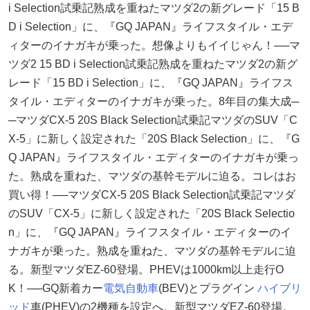
i Selection試乗記熟成を重ねたマツダ2の新グレード「15 B
D i Selection」に、『GQ JAPAN』ライフスタイル・エデ
ィターのイナガキが乗った。想像よりもイイじゃん！──マ
ツダ2 15 BD i Selection試乗記熟成を重ねたマツダ2の新グ
レード「15 BD i Selection」に、『GQ JAPAN』ライフス
タイル・エディターのイナガキが乗った。8年目の集大成─
─マツダCX-5 20S Black Selection試乗記マツダのSUV「C
X-5」に新しく設定された「20S Black Selection」に、『G
Q JAPAN』ライフスタイル・エディターのイナガキが乗っ
た。熟成を重ねた、マツダの基幹モデルに迫る。コレはお
買い得！──マツダCX-5 20S Black Selection試乗記マツダ
のSUV「CX-5」に新しく設定された「20S Black Selectio
n」に、『GQ JAPAN』ライフスタイル・エディターのイ
ナガキが乗った。熟成を重ねた、マツダの基幹モデルに迫
る。新型マツダEZ-60登場。PHEVは1000km以上走行O
K！──GQ新着カー
電気自動車
(BEV)とプラグイン
ハイブリ
ッド
車(PHEV)の2機種を設定へ。新型マツダEZ-60登場。