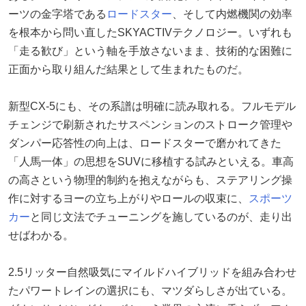
ーツの金字塔である
ロードスター
、そして内燃機関の効率
を根本から問い直したSKYACTIVテクノロジー。いずれも
「走る歓び」という軸を手放さないまま、技術的な困難に
正面から取り組んだ結果として生まれたものだ。
新型CX-5にも、その系譜は明確に読み取れる。フルモデル
チェンジで刷新されたサスペンションのストローク管理や
ダンパー応答性の向上は、ロードスターで磨かれてきた
「人馬一体」の思想をSUVに移植する試みといえる。車高
の高さという物理的制約を抱えながらも、ステアリング操
作に対するヨーの立ち上がりやロールの収束に、
スポーツ
カー
と同じ文法でチューニングを施しているのが、走り出
せばわかる。
2.5リッター自然吸気にマイルドハイブリッドを組み合わせ
たパワートレインの選択にも、マツダらしさが出ている。