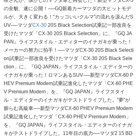
咲さんが、懐かしのマツダ車と再会した！新型マツダCX-5
の全貌、遂に公開！──GQ新着カーマツダの大ヒットモデ
ルが、大きく変わる！“カッコいいクルマ”の流れを汲んだS
UV──マツダ
CX-30
20S Black Selection試乗記一部改良を
受けたマツダ「CX-30 20S Black Selection」に、『GQ JA
PAN』ライフスタイル・エディターのイナガキが乗った！
メーカーの努力に拍手！──マツダCX-30 20S Black Selecti
on試乗記一部改良を受けたマツダ「CX-30 20S Black Sele
ction」に、『GQ JAPAN』ライフスタイル・エディターの
イナガキが乗った！ロマンあるSUV──新型マツダCX-60 P
HEV Premium Modern試乗記進化したマツダ「CX-60 PHE
V Premium Modern」を、『GQ JAPAN』ライフスタイ
ル・エディターのイナガキがテストドライブした。“夢”が
膨らむ高級車──新型マツダCX-60 PHEV Premium Modern
試乗記進化したマツダ「CX-60 PHEV Premium Modern」
を、『GQ JAPAN』ライフスタイル・エディターのイナガ
キがテストドライブした。11年目の底力──マツダ2 15 BD