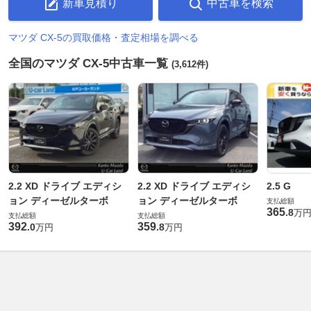
新車見積り
中古車を検索
マツダ CX-5の買取価格・査定相場を調べる
全国のマツダ CX-5中古車一覧
(3,612件)
2.2 XD ドライブ エディシ
2.2 XD ドライブ エディシ
2.5 G
ョン ディーゼルターボ
ョン ディーゼルターボ
支払総額
365
.
8
万
支払総額
支払総額
392
359
.
0
.
8
万円
万円