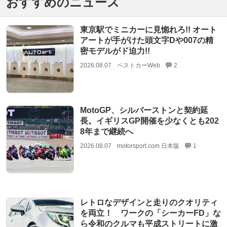
おすすめのニュース
東京駅でミニカーに見惚れろ!! オート
アートが手がけた頭文字Dや007の精
密モデルがド迫力!!
2026.08.07
ベストカーWeb
2
MotoGP、シルバーストンと契約延
長。イギリスGP開催を少なくとも202
8年まで継続へ
2026.08.07
motorsport.com 日本版
1
レトロなデザインと走りのクオリティ
を両立！ ワークの「シーカーFD」な
ら令和のクルマも平成ストリートに激