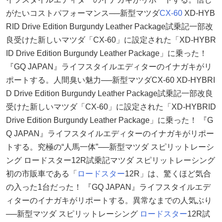
がたいコストパフォーマンス──新型マツダ
CX-60
XD-HYB
RID Drive Edition Burgundy Leather Package試乗記一部改
良受けた新しいマツダ「CX-60」に設定された「XD-HYBR
ID Drive Edition Burgundy Leather Package」に乗った！
『GQ JAPAN』ライフスタイルエディターのイナガキがリ
ポートする。人間臭い魅力──新型マツダCX-60 XD-HYBRI
D Drive Edition Burgundy Leather Package試乗記一部改良
受けた新しいマツダ「CX-60」に設定された「XD-HYBRID
Drive Edition Burgundy Leather Package」に乗った！ 『G
Q JAPAN』ライフスタイルエディターのイナガキがリポー
トする。究極の“人馬一体”──新型マツダ スピリットレーシ
ング ロードスター12R試乗記マツダ スピリットレーシング
初の市販車である「
ロードスター
12R」は、驚くほど気合
の入った1台だった！ 『GQ JAPAN』ライフスタイルエデ
ィターのイナガキがリポートする。異常なまでの人気ぶり
──新型マツダ スピリットレーシング
ロードスター
12R試