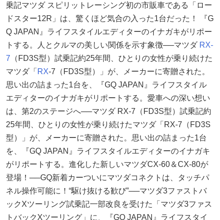
乗記マツダ スピリットレーシング初の市販車である「ロー
ドスター12R」は、驚くほど気合の入った1台だった！ 『G
Q JAPAN』ライフスタイルエディターのイナガキがリポー
トする。人とクルマの美しい関係を示す象徴──マツダ
RX-
7
（FD3S型）試乗記約25年間、ひとりの女性が乗り続けた
マツダ「
RX
-7（FD3S型）」が、メーカーに寄贈された。
思い出の詰まった1台を、『GQ JAPAN』ライフスタイル
エディターのイナガキがリポートする。愛車への深い想い
は、第2のステージへ──マツダ RX-7（FD3S型）試乗記約
25年間、ひとりの女性が乗り続けたマツダ「RX-7（FD3S
型）」が、メーカーに寄贈された。思い出の詰まった1台
を、『GQ JAPAN』ライフスタイルエディターのイナガキ
がリポートする。進化した新しいマツダCX-60＆CX-80が
登場！──GQ新着カーついにマツダコネクトは、タッチパ
ネル操作可能に！“駆け抜ける歓び”──マツダ3ファストバ
ックXツーリング試乗記一部改良を受けた「マツダ3ファス
トバックXツーリング」に、『GQ JAPAN』ライフスタイ