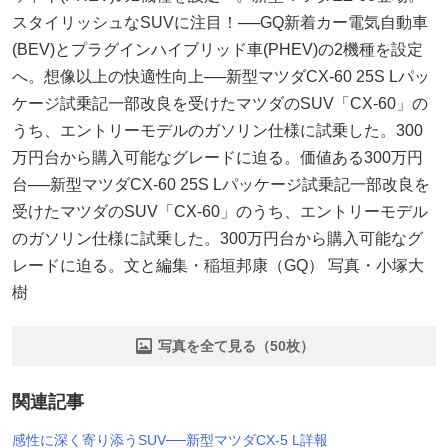
スタイリッシュなSUVに注目！──GQ新着カー電気自動車
(BEV)とプラグインハイブリッド車(PHEV)の2機種を設定
へ。想像以上の快適性向上──新型マツダCX-60 25S Lパッ
ケージ試乗記一部改良を受けたマツダのSUV「CX-60」の
うち、エントリーモデルのガソリン仕様に試乗した。300
万円台から購入可能なグレードに迫る。価値ある300万円
台──新型マツダCX-60 25S Lパッケージ試乗記一部改良を
受けたマツダのSUV「CX-60」のうち、エントリーモデル
のガソリン仕様に試乗した。300万円台から購入可能なグ
レードに迫る。文と編集・稲垣邦康（GQ） 写真・小塚大
樹
写真を全て見る（50枚）
関連記事
感性に深く寄り添うSUV──新型マツダCX-5 L詳報