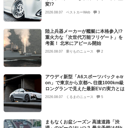
変!?
2026.08.07
ベストカーWeb
3
陸上兵器メーカーが艦艇に本格参入!?
重火力な「次世代万能フリゲート」を
考案！ 北米にアピール開始
2026.08.07
乗りものニュース
2
アウディ新型「A6スポーツバック e-tr
on」で東京から京都へ 往復1000km級
ロングランで見えた最新EVの実力とは
2026.08.07
くるまのニュース
5
まもなくお盆シーズン 高速道路「渋
滞」のピークはいつ？ 最大予想は45k