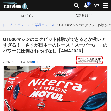
carview!
検索
通知
i
ログイン
ID新規取得
トップ
ニュース
業界ニュース
GT500マシンのコクピット体験が
GT500マシンのコクピット体験ができるとか激レア
すぎる！ さすが日本一のレース「スーパーGT」の
パワーに圧倒されっぱなし【AMA2026】
2026.05.18 11:41
掲載
1