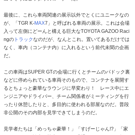
最後に、これら車両関連の展示以外でとくにユニークなの
が、「TGR K-
MAX
7」と呼ばれる車両の展示。これは会場
入って左側にどーんと構える巨大なTOYOTA GAZOO Raci
ngの
トラック
なのだが、なんとこれ。置いてあるだけでは
なく、車内（コンテナ内）に入れるという前代未聞の企画
だ。
この車両はSUPER GTの会場に行くとチームのパドック裏
などに停められている車両そのもので、コンテナを展開す
るとちょっと豪華なラウンジに早変わり！ レース中にエ
ンジニアやドライバー、チーム関係者がミーティングを行
ったり休憩したりと、多目的に使われる部屋なのだ。普段
非公開のその内部を見学できてしまうのだ。
見学者たちは「めっちゃ豪華！」「すげーじゃん!?」「家