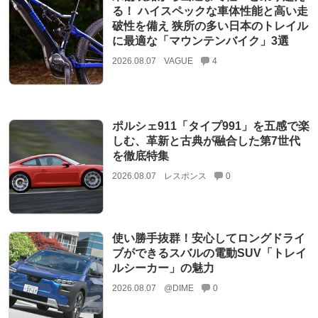
る！ ハイスペックな車体性能と高い走
破性を備え 狭所の多い日本のトレイル
に最適な「マウンテンバイク」3選
2026.08.07
VAGUE
4
ポルシェ911「タイプ991」を五感で楽
しむ、革新と古典が融合した第7世代
を徹底特集
2026.08.07
レスポンス
0
使い勝手抜群！安心してロングドライ
ブができるスバルの電動SUV「トレイ
ルシーカー」の魅力
2026.08.07
@DIME
0