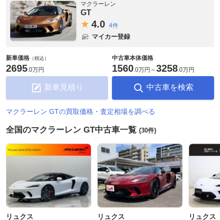
マクラーレン
GT
4.
0
4件
マイカー登録
新車価格
中古車本体価格
（税込）
2695
1560
3258
.
0万円
.
0万円
～
.
0万円
新車見積り
中古車を検索
マクラーレン GTの買取価格・査定相場を調べる
全国のマクラーレン GT中古車一覧
(30件)
リュクス
リュクス
リュクス