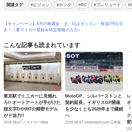
関連タグ
#ビジョン
#ホンダ
#RC
#プレリュード
#
【キャンペーン】8月の毎週金・土・日はガソリン・軽油7円/L引
き！（要マイカー登録＆特定情報の入力）
こんな記事も読まれています
東京駅でミニカーに見惚れ
MotoGP、シルバーストンと
レ
ろ!! オートアートが手がけた
契約延長。イギリスGP開催
オ
頭文字Dや007の精密モデル
を少なくとも2028年まで継続
「
がド迫力!!
へ
ク
変
2026.08.07
ベストカーWeb
2026.08.07
motorsport.com 日本版
20