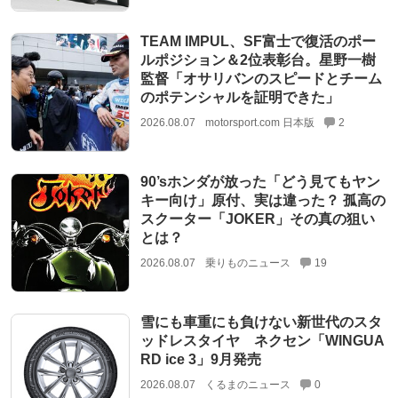
TEAM IMPUL、SF富士で復活のポー
ルポジション＆2位表彰台。星野一樹
監督「オサリバンのスピードとチーム
のポテンシャルを証明できた」
2026.08.07
motorsport.com 日本版
2
90’sホンダが放った「どう見てもヤン
キー向け」原付、実は違った？ 孤高の
スクーター「JOKER」その真の狙い
とは？
2026.08.07
乗りものニュース
19
雪にも車重にも負けない新世代のスタ
ッドレスタイヤ ネクセン「WINGUA
RD ice 3」9月発売
2026.08.07
くるまのニュース
0