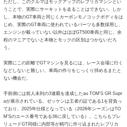
ただし、このクルマはモックアップのレプリカマシンとい
うことで、実際にサーキットを走ることはできない。しか
し、本物のGT車両と同じくカーボンモノコックボディをは
じめ、実際のGT車両に使われているパーツも多数採用し、
エンジンが載っていない以外はほぼGT500車両と同じ。余
程のマニアでないと本物とモックの区別はつかないだろ
う。
実際にこの距離でGTマシンを見るには、レース会場に行く
などしないと難しい。車両の作りをじっくり拝めるまたと
ない機会だ。
手前側には前人未到の3連覇を達成したau TOM’S GR Supr
aが展示されている。ゼッケンは王者の証である1を背負っ
ており、2025年仕様となっている（2026年シーズンはTO
M’Sのエース番号である36に戻している）。こちらもプレ
リュードGT同様に内部等が精巧に作り込まれたレプリカ