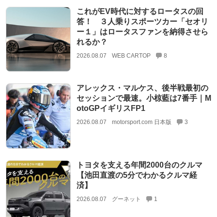
これがEV時代に対するロータスの回
答！ ３人乗りスポーツカー「セオリ
ー１」はロータスファンを納得させら
れるか？
2026.08.07
WEB CARTOP
8
アレックス・マルケス、後半戦最初の
セッションで最速。小椋藍は7番手｜M
otoGPイギリスFP1
2026.08.07
motorsport.com 日本版
3
トヨタを支える年間2000台のクルマ
【池田直渡の5分でわかるクルマ経
済】
2026.08.07
グーネット
1