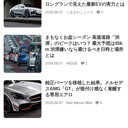
ロングランで見えた最新EVの実力とは
2026.08.07
くるまのニュース
5
まもなくお盆シーズン 高速道路「渋
滞」のピークはいつ？ 最大予想は45k
m 渋滞嫌いなら避けるべき日時と場所
とは
2026.08.07
VAGUE
1
純正パーツを移植した結果。メルセデ
スAMG「GT」が後付け感なく覚醒す
る専用エアロ
2026.08.07
Auto Messe Web
4