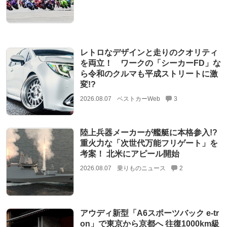
レトロなデザインと走りのクオリティ
を両立！ ワークの「シーカーFD」な
ら令和のクルマも平成ストリートに激
変!?
2026.08.07
ベストカーWeb
3
陸上兵器メーカーが艦艇に本格参入!?
重火力な「次世代万能フリゲート」を
考案！ 北米にアピール開始
2026.08.07
乗りものニュース
2
アウディ新型「A6スポーツバック e-tr
on」で東京から京都へ 往復1000km級