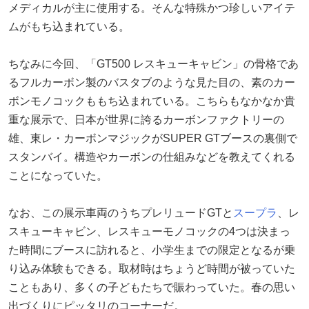
メディカルが主に使用する。そんな特殊かつ珍しいアイテ
ムがもち込まれている。
ちなみに今回、「GT500 レスキューキャビン」の骨格であ
るフルカーボン製のバスタブのような見た目の、素のカー
ボンモノコックももち込まれている。こちらもなかなか貴
重な展示で、日本が世界に誇るカーボンファクトリーの
雄、東レ・カーボンマジックがSUPER GTブースの裏側で
スタンバイ。構造やカーボンの仕組みなどを教えてくれる
ことになっていた。
なお、この展示車両のうちプレリュードGTと
スープラ
、レ
スキューキャビン、レスキューモノコックの4つは決まっ
た時間にブースに訪れると、小学生までの限定となるが乗
り込み体験もできる。取材時はちょうど時間が被っていた
こともあり、多くの子どもたちで賑わっていた。春の思い
出づくりにピッタリのコーナーだ。