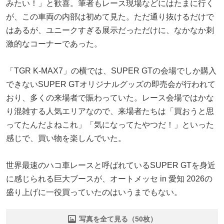
みたい！」と歓喜。筆者もレース現場などにはたまに行く
が、この車両の内部は初めて見た。ただ通り抜けるだけで
はあるが、ユニークすぎる展示だっただけに、なかなか刺
激的なコーナーであった。
「TGR K-MAX7」の横では、SUPER GTの会場でしか購入
できないSUPER GTオリジナルグッズの即売会が行われて
おり、多くの来場者で賑わっていた。レース会場ではかな
り混雑する人気エリアなので、来場者たちは「買おうと思
ってたんだよねこれ」「気になってたやつだ！」といった
感じで、買い物を楽しんでいた。
世界最速のハコ車レースと呼ばれているSUPER GTを身近
に感じられる巨大ブースが、オートメッセ in 愛知 2026の
盛り上げに一役買っていたのはいうまでもない。
写真を全て見る（50枚）