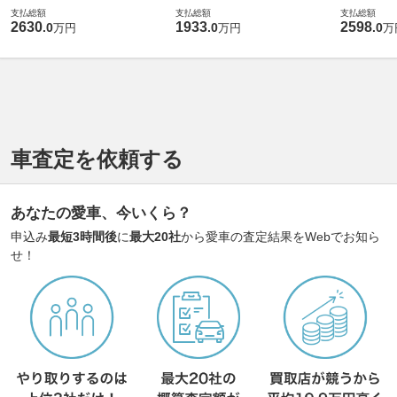
支払総額
支払総額
支払総額
2630
1933
2598
.
0
.
0
.
0
万円
万円
万
車査定を依頼する
あなたの愛車、今いくら？
申込み
最短3時間後
に
最大20社
から愛車の査定結果をWebでお知ら
せ！