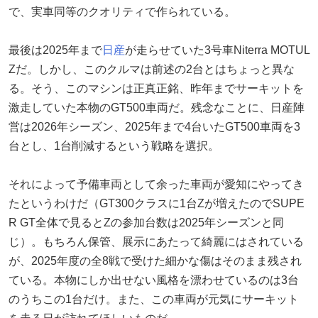
で、実車同等のクオリティで作られている。
最後は2025年まで
日産
が走らせていた3号車Niterra MOTUL
Zだ。しかし、このクルマは前述の2台とはちょっと異な
る。そう、このマシンは正真正銘、昨年までサーキットを
激走していた本物のGT500車両だ。残念なことに、日産陣
営は2026年シーズン、2025年まで4台いたGT500車両を3
台とし、1台削減するという戦略を選択。
それによって予備車両として余った車両が愛知にやってき
たというわけだ（GT300クラスに1台Zが増えたのでSUPE
R GT全体で見るとZの参加台数は2025年シーズンと同
じ）。もちろん保管、展示にあたって綺麗にはされている
が、2025年度の全8戦で受けた細かな傷はそのまま残され
ている。本物にしか出せない風格を漂わせているのは3台
のうちこの1台だけ。また、この車両が元気にサーキット