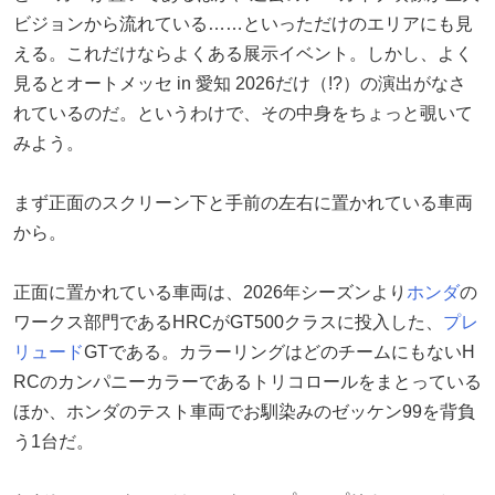
ビジョンから流れている……といっただけのエリアにも見
える。これだけならよくある展示イベント。しかし、よく
見るとオートメッセ in 愛知 2026だけ（!?）の演出がなさ
れているのだ。というわけで、その中身をちょっと覗いて
みよう。
まず正面のスクリーン下と手前の左右に置かれている車両
から。
正面に置かれている車両は、2026年シーズンより
ホンダ
の
ワークス部門であるHRCがGT500クラスに投入した、
プレ
リュード
GTである。カラーリングはどのチームにもないH
RCのカンパニーカラーであるトリコロールをまとっている
ほか、ホンダのテスト車両でお馴染みのゼッケン99を背負
う1台だ。