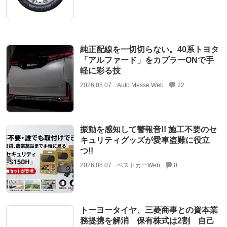
純正配線を一切切らない。40系トヨタ
「アルファード」をカプラーONで手
軽に彩る技
2026.08.07
Auto Messe Web
22
振動を感知して警報音!! 施工不要のセ
キュリティグッズが愛車盗難に役立
つ!!
2026.08.07
ベストカーWeb
0
トーヨータイヤ、三菱商事との資本業
務提携を解消 保有株式は2割 自己