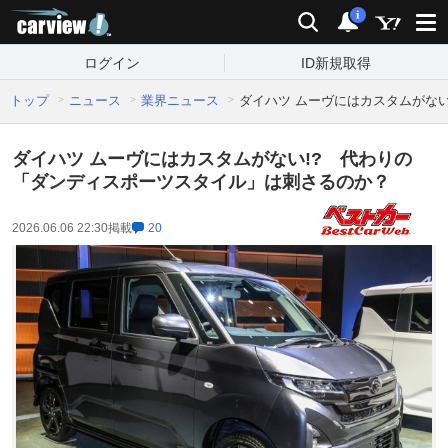
carview!
検索
通知
i
ログイン
ID新規取得
トップ
ニュース
業界ニュース
ダイハツ ムーヴにはカスタムがな
ダイハツ ムーヴにはカスタムがない!? 代わりの
「ダンディスポーツスタイル」は刺さるのか？
2026.06.06 22:30
掲載
20