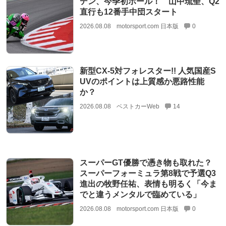
デン、今季初ポール！ 山中琉聖、Q2
直行も12番手中団スタート
2026.08.08
motorsport.com 日本版
0
新型CX-5対フォレスター!! 人気国産S
UVのポイントは上質感か悪路性能
か？
2026.08.08
ベストカーWeb
14
スーパーGT優勝で憑き物も取れた？
スーパーフォーミュラ第8戦で予選Q3
進出の牧野任祐、表情も明るく「今ま
でと違うメンタルで臨めている」
2026.08.08
motorsport.com 日本版
0