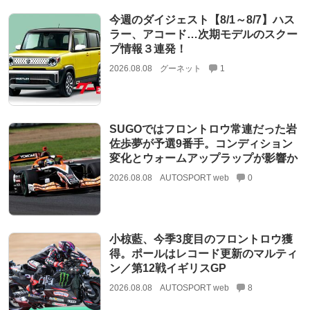
今週のダイジェスト【8/1～8/7】ハス
ラー、アコード…次期モデルのスクー
プ情報３連発！
2026.08.08
グーネット
1
SUGOではフロントロウ常連だった岩
佐歩夢が予選9番手。コンディション
変化とウォームアップラップが影響か
2026.08.08
AUTOSPORT web
0
小椋藍、今季3度目のフロントロウ獲
得。ポールはレコード更新のマルティ
ン／第12戦イギリスGP
2026.08.08
AUTOSPORT web
8