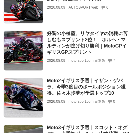
2026.08.09
AUTOSPORT web
6
好調の小椋藍、リヤタイヤの消耗に苦
しむもスプリント2位！ ホルヘ・マ
ルティンが逃げ切り勝利｜MotoGPイ
ギリスGPスプリント
2026.08.09
motorsport.com 日本版
7
Moto2イギリス予選｜イザン・ゲバ
ラ、今季3度目のポールポジション獲
得。佐々木歩夢が予選トップ10
2026.08.08
motorsport.com 日本版
0
Moto3イギリス予選｜スコット・オグ