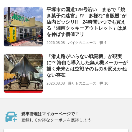
平塚市の国道129号沿い まるで「焼
き菓子の迷宮」!? 多様な“自販機”が
店内ビッシリ!! 24時間いつでも買え
る「湘南クッキーアウトレット」は足
を伸ばす価値アリ
2026.08.08
バイクのニュース
4
「滑走路がいらない戦闘機」が現実
に!? 海自も導入した無人機メーカーが
描く未来とは空戦そのものを変えかね
ない存在
2026.08.08
乗りものニュース
10
愛車管理はマイカーページで！
登録してお得なクーポンを獲得しよう