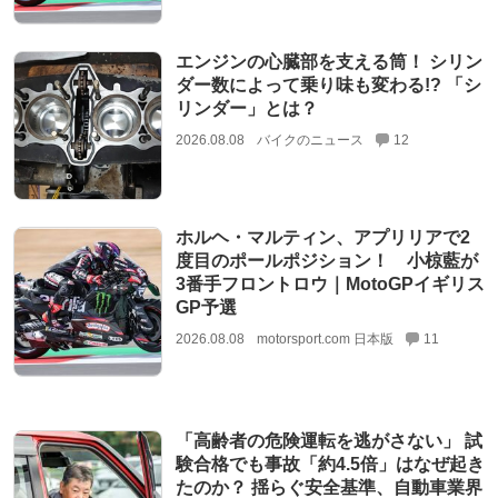
エンジンの心臓部を支える筒！ シリン
ダー数によって乗り味も変わる!? 「シ
リンダー」とは？
2026.08.08
バイクのニュース
12
ホルヘ・マルティン、アプリリアで2
度目のポールポジション！ 小椋藍が
3番手フロントロウ｜MotoGPイギリス
GP予選
2026.08.08
motorsport.com 日本版
11
「高齢者の危険運転を逃がさない」 試
験合格でも事故「約4.5倍」はなぜ起き
たのか？ 揺らぐ安全基準、自動車業界