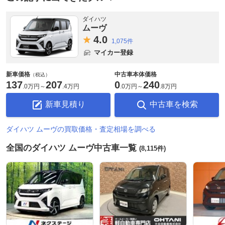
ダイハツ
ムーヴ
4.
0
1,075件
マイカー登録
新車価格
中古車本体価格
（税込）
137
207
0
240
.
0万円
～
.
4万円
.
0万円
～
.
8万円
新車見積り
中古車を検索
ダイハツ ムーヴの買取価格・査定相場を調べる
全国のダイハツ ムーヴ中古車一覧
(8,115件)