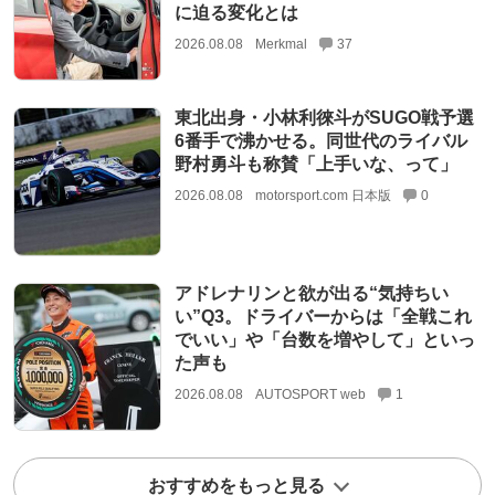
に迫る変化とは
2026.08.08
Merkmal
37
東北出身・小林利徠斗がSUGO戦予選
6番手で沸かせる。同世代のライバル
野村勇斗も称賛「上手いな、って」
2026.08.08
motorsport.com 日本版
0
アドレナリンと欲が出る“気持ちい
い”Q3。ドライバーからは「全戦これ
でいい」や「台数を増やして」といっ
た声も
2026.08.08
AUTOSPORT web
1
おすすめをもっと見る