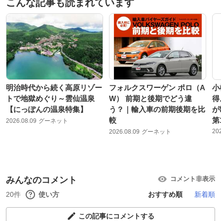
こんな記事も読まれています
明治時代から続く高原リゾー
フォルクスワーゲン ポロ（A
小
トで地獄めぐり～雲仙温泉
W） 前期と後期でどう違
得
【にっぽんの温泉特集】
う？｜輸入車の前期後期を比
が
較
第
2026.08.09
グーネット
20
2026.08.09
グーネット
みんなのコメント
コメント非表示
20件
使い方
おすすめ順
新着順
この記事にコメントする