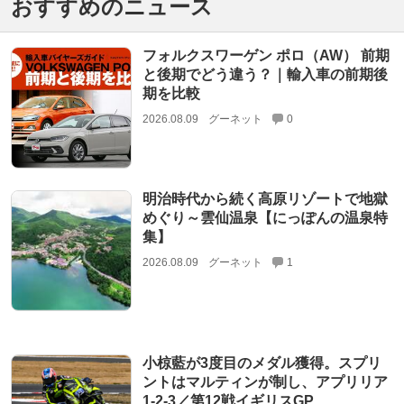
おすすめのニュース
フォルクスワーゲン ポロ（AW） 前期
と後期でどう違う？｜輸入車の前期後
期を比較
2026.08.09
グーネット
0
明治時代から続く高原リゾートで地獄
めぐり～雲仙温泉【にっぽんの温泉特
集】
2026.08.09
グーネット
1
小椋藍が3度目のメダル獲得。スプリ
ントはマルティンが制し、アプリリア
1-2-3／第12戦イギリスGP