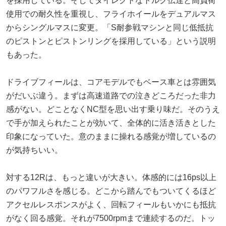
を採用している。そしてダイレクトなトルク伝達と高負荷
使用での耐久性を重視し、フライホイールをデュアルマス
からシングルマスに変更。「S耐参戦マシンと同じ低抵抗
のピストンとピストンリングを採用している」という説明
もあった。
ドライブフィールは、コアモデルでもベース車とは雰囲気
がだいぶ違う。まずは高速道路での泣きどころだった非力
感がない。どことなくNC型を思い出す乗り味だ。そのうえ
で手が加えられたことが効いて、全体的に活き活きとした
印象になっていた。意のままに操れる感覚が増しているの
が気持ちいい。
対する12Rは、もっと違いが大きい。体感的には16ps以上
のパワフルさを感じる。どこから踏んでもついてくるほど
アクセルレスポンスがよく、回転フィールもいかにも抵抗
がなく回る感覚。それが7500rpmまで連続するのだ。トッ