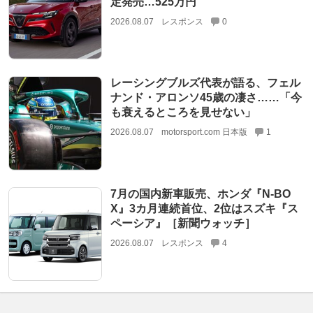
定発売…525万円
2026.08.07
レスポンス
0
レーシングブルズ代表が語る、フェル
ナンド・アロンソ45歳の凄さ……「今
も衰えるところを見せない」
2026.08.07
motorsport.com 日本版
1
7月の国内新車販売、ホンダ『N-BO
X』3カ月連続首位、2位はスズキ『ス
ペーシア』［新聞ウォッチ］
2026.08.07
レスポンス
4