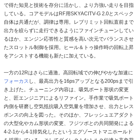
で得た知見と技術を存分に活かし、より力強い走りを目指
している。コアモデルはRF用SKYACITV-G 2.0とスペック
自体は共通だが、調律は専用。レブリミット回転直前まで
出力を絞らずに走行できるようにファインチューンしてい
るほか、エンジン応答性と質感を高い次元でバランスさせ
たスロットル制御を採用。ヒール＆トゥ操作時の回転上昇
をアシストする機能も新たに加えている。
一方の12Rはさらに過激。高回転域での伸びやかな加速に
フォーカス
し、最高出力を16psアップとなる200psまで引
き上げた。チューニング内容は、吸気ポート形状の変更
と、匠エンジニアによるリファイン。手作業で吸気ポート
内側を研磨し空気抵抗吸入空気量を増加させ、出力とレス
ポンスの向上を図った。そのほか、フレッシュエアダクト
の大型化やカム形状の変更、フジツボとの共同開発による
4-2-1から4-1排気化したというエグゾーストマニホールド