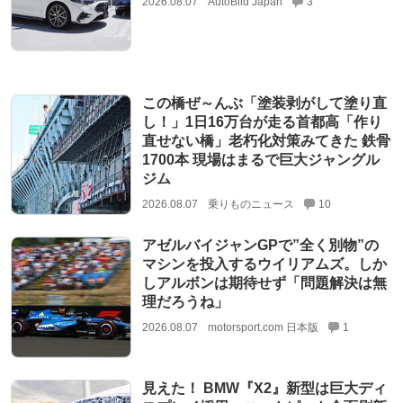
2026.08.07
AutoBild Japan
3
この橋ぜ～んぶ「塗装剥がして塗り直
し！」1日16万台が走る首都高「作り
直せない橋」老朽化対策みてきた 鉄骨
1700本 現場はまるで巨大ジャングル
ジム
2026.08.07
乗りものニュース
10
アゼルバイジャンGPで”全く別物”の
マシンを投入するウイリアムズ。しか
しアルボンは期待せず「問題解決は無
理だろうね」
2026.08.07
motorsport.com 日本版
1
見えた！ BMW『X2』新型は巨大ディ