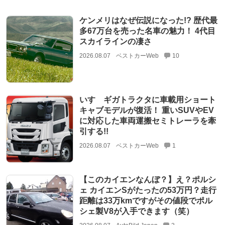
ケンメリはなぜ伝説になった!? 歴代最
多67万台を売った名車の魅力！ 4代目
スカイラインの凄さ
2026.08.07
ベストカーWeb
10
いすゞギガトラクタに車載用ショート
キャブモデルが復活！ 重いSUVやEV
に対応した車両運搬セミトレーラを牽
引する!!
2026.08.07
ベストカーWeb
1
【このカイエンなんぼ？】え？ポルシ
ェ カイエンSがたったの53万円？走行
距離は33万kmですがその値段でポル
シェ製V8が入手できます（笑）