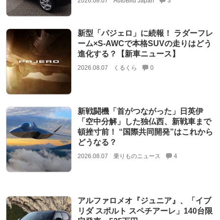
2026.08.07
AutoBild Japan
3
新型「パジェロ」に続報！ ラダーフレ
ーム×S-AWCで本格SUVの走りはどう
進化する？【新車ニュース】
2026.08.07
くるくら
0
新戦闘機「首がつながった」日英伊
「空中分解」した独仏西、新戦車まで
頓挫寸前！ “国際共同開発”はこれから
どうなる？
2026.08.07
乗りものニュース
4
アルファロメオ『ジュニア』、「イブ
リダ スポルト スペチアーレ」140台限