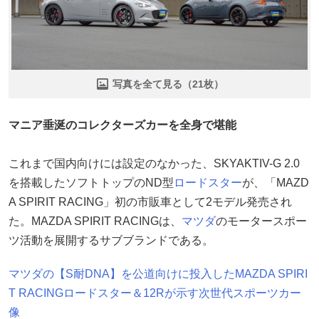
写真を全て見る（21枚）
マニア垂涎のコレクターズカーを全身で堪能
これまで国内向けには設定のなかった、SKYAKTIV-G 2.0
を搭載したソフトトップのND型
ロードスター
が、「MAZD
A SPIRIT RACING」初の市販車として2モデル発売され
た。MAZDA SPIRIT RACINGは、
マツダ
のモータースポー
ツ活動を展開するサブブランドである。
マツダの【S耐DNA】を公道向けに投入したMAZDA SPIRI
T RACINGロードスター＆12Rが示す次世代スポーツカー
像