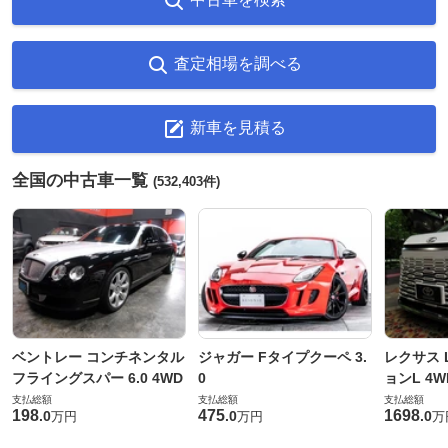
査定相場を調べる
新車を見積る
全国の中古車一覧
(532,403件)
ベントレー コンチネンタル
ジャガー Fタイプクーペ 3.
レクサス L
フライングスパー 6.0 4WD
0
ョンL 4W
支払総額
支払総額
支払総額
198
475
1698
.
0
.
0
.
0
万円
万円
万