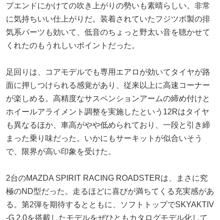
プエンドにかけての吹き上がりの勢いも素晴らしい。非常
に気持ちいい仕上がりだ。装着されていたフジツボ製の排
気系パーツも効いて、低音のちょっと野太い音を聴かせて
くれたのもうれしいポイントだった。
足回りは、コアモデルでも専用エアロが効いてタイヤが路
面に押しつけられる感覚があり、従来以上に高速コーナー
が楽しめる。高精度なサスペンションアームの締め付けと
ホイールアライメント調整を実施したという12Rはタイヤ
も異なるほか、車高がやや低められており、一段と引き締
まった乗り味だった。いかにもサーキットが似合いそう
で、限界が高い印象を受けた。
2台のMAZDA SPIRIT RACING ROADSTERは、まさに究
極のND型だった。走るほどに喜びが満ちてくる充実感があ
る。第2弾を期待するとともに、ソフトトップでSKYAKTIV
-G 2.0を搭載したモデルをぜひともカタログモデル化して