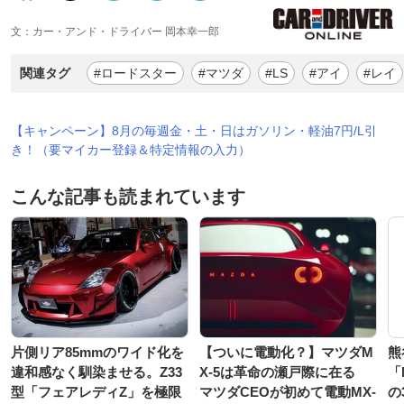
文：カー・アンド・ドライバー 岡本幸一郎
関連タグ
#ロードスター
#マツダ
#LS
#アイ
#レイ
【キャンペーン】8月の毎週金・土・日はガソリン・軽油7円/L引
き！（要マイカー登録＆特定情報の入力）
こんな記事も読まれています
片側リア85mmのワイド化を
【ついに電動化？】マツダM
熊
違和感なく馴染ませる。Z33
X-5は革命の瀬戸際に在る
「
型「フェアレディZ」を極限
マツダCEOが初めて電動MX-
の