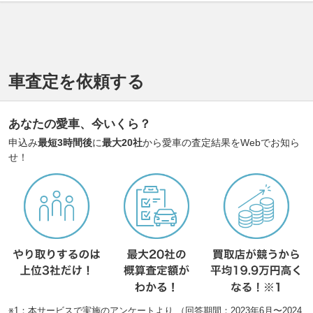
車査定を依頼する
あなたの愛車、今いくら？
申込み
最短3時間後
に
最大20社
から愛車の査定結果をWebでお知ら
せ！
※1：本サービスで実施のアンケートより （回答期間：2023年6月〜2024