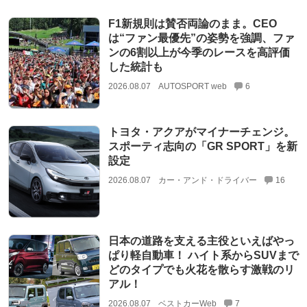
F1新規則は賛否両論のまま。CEO
は“ファン最優先”の姿勢を強調、ファ
ンの6割以上が今季のレースを高評価
した統計も
2026.08.07
AUTOSPORT web
6
トヨタ・アクアがマイナーチェンジ。
スポーティ志向の「GR SPORT」を新
設定
2026.08.07
カー・アンド・ドライバー
16
日本の道路を支える主役といえばやっ
ぱり軽自動車！ ハイト系からSUVまで
どのタイプでも火花を散らす激戦のリ
アル！
2026.08.07
ベストカーWeb
7