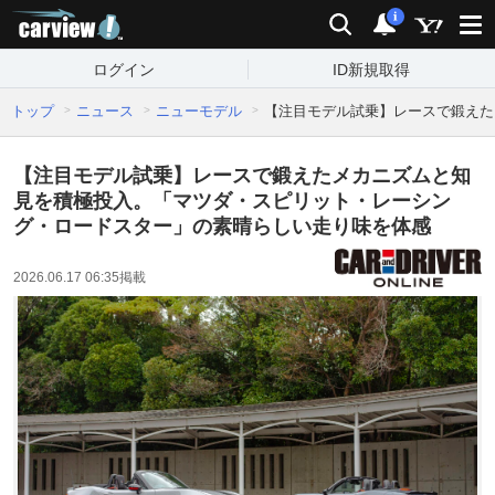
carview!
検索
通知
i
ログイン
ID新規取得
トップ
ニュース
ニューモデル
【注目モデル試乗】レースで鍛えた
【注目モデル試乗】レースで鍛えたメカニズムと知
見を積極投入。「マツダ・スピリット・レーシン
グ・ロードスター」の素晴らしい走り味を体感
2026.06.17 06:35
掲載