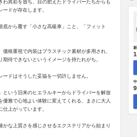
きわ異彩を放ち、目の肥えたドライバーたちからも
レードが存在します。
根底から覆す「小さな高級車」こと、「フィット
新
、価格重視で内装はプラスチック素材が多用され、
1
り期待できないというイメージを持たれがち。
レードはそうした妥協を一切許しません。
中
9
」という旧来のヒエラルキーからドライバーを解放
を優雅で心地よい体験に変えてくれる、まさに大人
に仕上がっています。
確かな上質さを感じさせるエクステリアから始まり