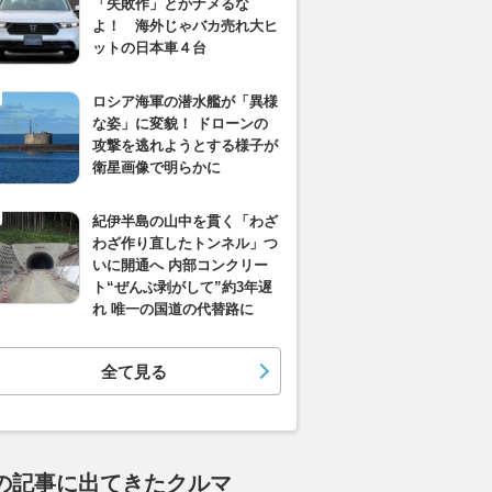
「失敗作」とかナメるな
よ！ 海外じゃバカ売れ大ヒ
ットの日本車４台
ロシア海軍の潜水艦が「異様
な姿」に変貌！ ドローンの
攻撃を逃れようとする様子が
衛星画像で明らかに
紀伊半島の山中を貫く「わざ
わざ作り直したトンネル」つ
いに開通へ 内部コンクリー
ト“ぜんぶ剥がして”約3年遅
れ 唯一の国道の代替路に
全て見る
の記事に出てきたクルマ