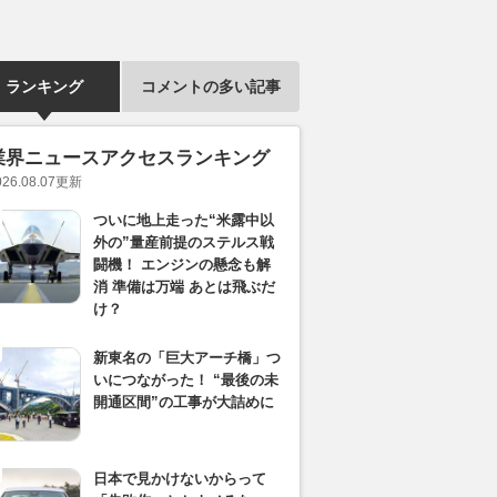
ランキング
コメントの多い記事
業界ニュースアクセスランキング
026.08.07
更新
ついに地上走った“米露中以
外の”量産前提のステルス戦
闘機！ エンジンの懸念も解
消 準備は万端 あとは飛ぶだ
け？
新東名の「巨大アーチ橋」つ
いにつながった！ “最後の未
開通区間”の工事が大詰めに
日本で見かけないからって