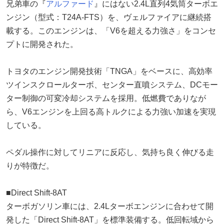
兄弟車の『
アルファード
』にはない2.4L直列4気筒ターボエ
ンジン（型式：T24A-FTS）を、ヴェルファイアに継続搭
載する。このエンジンは、「V6を超える力強さ」をコンセ
プトに開発された。
トヨタのエンジン開発技術「TNGA」をベースに、高効率
ツインスクロールターボ、センター直噴システム、DCモー
ター制御の可変冷却システムを採用。低燃費でありなが
ら、V6エンジンを上回る高トルクによる力強い加速を実現
している。
ペダル操作に対してリニアに反応し、気持ち良く伸びる走
りが特徴だ。
■Direct Shift-8AT
ターボガソリン車には、2.4Lターボエンジンに合わせて開
発した「Direct Shift-8AT」を標準装備する。低回転域から