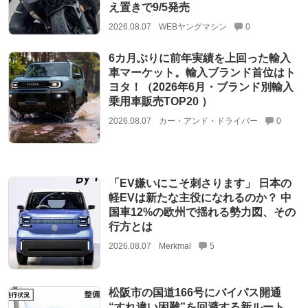
え置きで9/5発売
2026.08.07
WEBヤングマシン
0
6カ月ぶりに前年実績を上回った輸入
車マーケット。輸入ブランド首位はト
ヨタ！（2026年6月・ブランド別輸入
乗用車販売TOP20 ）
2026.08.07
カー・アンド・ドライバー
0
「EV嫌いにこそ刺さります」 日本の
軽EVは新たな主役になれるのか？ 中
国車12%の欧州で揺れる勢力図、その
行方とは
2026.08.07
Merkmal
5
松阪市の国道166号にバイパス開通
“すれ違い困難”を回避する新ルート