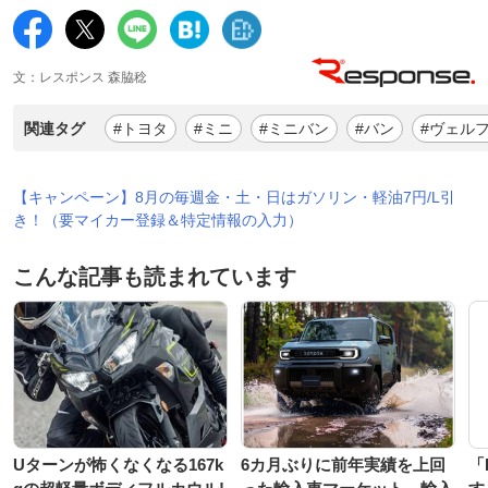
文：レスポンス 森脇稔
関連タグ
#トヨタ
#ミニ
#ミニバン
#バン
#ヴェル
【キャンペーン】8月の毎週金・土・日はガソリン・軽油7円/L引
き！（要マイカー登録＆特定情報の入力）
こんな記事も読まれています
Uターンが怖くなくなる167k
6カ月ぶりに前年実績を上回
「