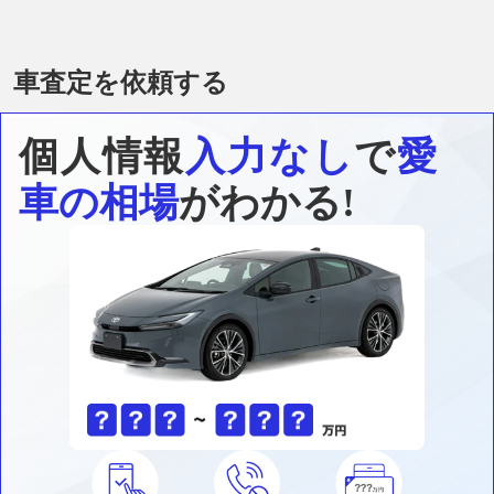
車査定を依頼する
個人情報
入力なし
で
愛
車の相場
がわかる!