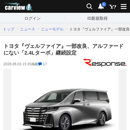
carview!
検索
通知
i
ログイン
ID新規取得
トップ
ニュース
ニューモデル
トヨタ『ヴェルファイア』一部改良
トヨタ『ヴェルファイア』一部改良、アルファード
にない「2.4Lターボ」継続設定
2026.06.03 15:35
掲載
17