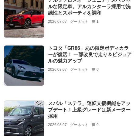
アルファロメオ「ジュニア」スペシャ
ルな限定車。アルカンターラ採用で洗
練性とスポーティを調和
2026.08.07
グーネット
1
トヨタ「GR86」あの限定ボディカラ
ーが復活！ 一部改良で走り＆ビジュア
ルの魅力アップ
2026.08.07
グーネット
6
スバル「ステラ」運転支援機能をアッ
プデート！上級グレードは新メーター
採用
2026.08.07
グーネット
0