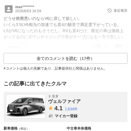
mas********
違反報告
2026/6/03 16:59
どうせ燃費悪いのならV6に戻して欲しい。
いくら3.5LV6相当の加速でも直4の騒音で満足度下がっている。
LSがV6になったのもそうだし、RXも直4だけ、最近の車は価格上
がってるのにダウンサイジングで音がチープになる一方で悲しい。
50
4
返信3件
全てのコメントを読む（17件）
※コメントは個人の見解であり、記事提供社と関係はありません。
この記事に出てきたクルマ
トヨタ
ヴェルファイア
4.
1
1,634件
マイカー登録
新車価格
中古車本体価格
（税込）