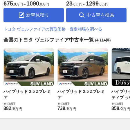
675
1090
23
1299
.
0万円
～
.
0万円
.
0万円
～
.
0万円
新車見積り
中古車を検索
トヨタ ヴェルファイアの買取価格・査定相場を調べる
全国のトヨタ ヴェルファイア中古車一覧
(4,114件)
ハイブリッド 2.5 Zプレミ
ハイブリッド 2.5 Zプレミ
ハイブリッ
ア
ア
ティブ ラ
支払総額
支払総額
支払総額
882
739
858
.
9
.
9
.
0
万円
万円
万