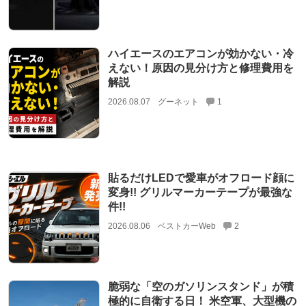
ハイエースのエアコンが効かない・冷
えない！原因の見分け方と修理費用を
解説
2026.08.07
グーネット
1
貼るだけLEDで愛車がオフロード顔に
変身!! グリルマーカーテープが最強な
件!!
2026.08.06
ベストカーWeb
2
脆弱な「空のガソリンスタンド」が積
極的に自衛する日！ 米空軍、大型機の