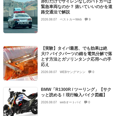
赤灯だけでサイレンなしのパトカーは
緊急車両なのか？ 抜いていいのかを道
路交通法で解説
2026.08.07
ベストカーWeb
9
【実験】タイパ最悪、でも効果は絶
大!? バイクパーツの錆を電気分解で落
とす方法とガソリンタンク応用への手
応え
2026.08.07
WEBヤングマシン
0
BMW「R1300R / ツーリング」【サク
ッと読める！現行輸入バイク図鑑】
2026.08.07
webオートバイ
0