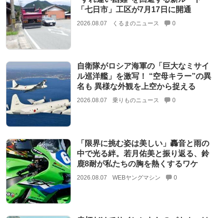
「七日市」工区が7月17日に開通
2026.08.07
くるまのニュース
0
自衛隊がロシア海軍の「巨大なミサイ
ル巡洋艦」を激写！ “空母キラー”の異
名も 異様な外観を上空から捉える
2026.08.07
乗りものニュース
0
「限界に挑む姿は美しい」轟音と雨の
中で光る絆。若月佑美と振り返る、鈴
鹿8耐が私たちの胸を熱くするワケ
2026.08.07
WEBヤングマシン
0