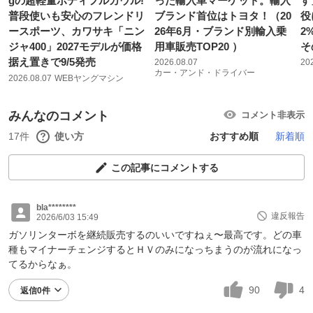
gの超軽量ボディフルカウル!
った輸入車マーケット。輸入
す
普段使いも安心のフレンドリ
ブランド首位はトヨタ！（20
役
ースポーツ、カワサキ「ニン
26年6月・ブランド別輸入乗
2
ジャ400」2027モデルが価格
用車販売TOP20 ）
そ
据え置きで9/5発売
2026.08.07
20
カー・アンド・ドライバー
2026.08.07
WEBヤングマシン
みんなのコメント
コメント非表示
17件
使い方
おすすめ順
新着順
この記事にコメントする
bla********
違反報告
2026/6/03 15:49
ガソリンターボを継続販売するのいいですねぇ〜最高です。どの車
種もマイナーチェンジするとＨＶのみになっちまうのが流れになっ
てるからなぁ。
90
4
返信0件