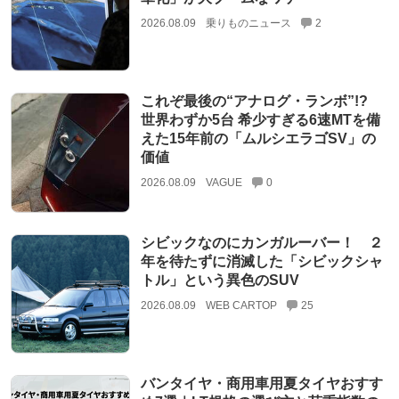
2026.08.09
乗りものニュース
2
これぞ最後の“アナログ・ランボ”!?
世界わずか5台 希少すぎる6速MTを備
えた15年前の「ムルシエラゴSV」の
価値
2026.08.09
VAGUE
0
シビックなのにカンガルーバー！ ２
年を待たずに消滅した「シビックシャ
トル」という異色のSUV
2026.08.09
WEB CARTOP
25
バンタイヤ・商用車用夏タイヤおすす