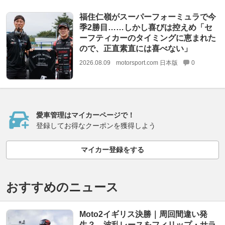
福住仁嶺がスーパーフォーミュラで今
季2勝目……しかし喜びは控えめ「セ
ーフティカーのタイミングに恵まれた
ので、正直素直には喜べない」
2026.08.09
motorsport.com 日本版
0
愛車管理はマイカーページで！
登録してお得なクーポンを獲得しよう
マイカー登録をする
おすすめのニュース
Moto2イギリス決勝｜周回間違い発
生？ 波乱レースをフィリップ・サラ