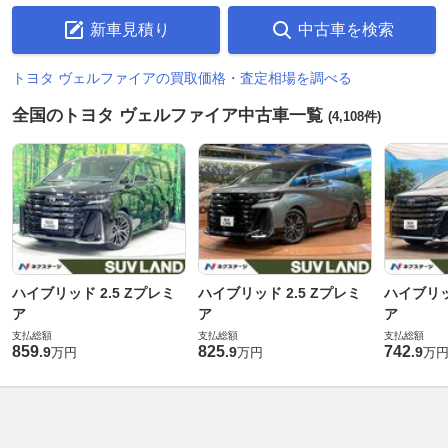
新車見積り
中古車を検索
トヨタ ヴェルファイアの買取価格・査定相場を調べる
全国のトヨタ ヴェルファイア中古車一覧
(4,108件)
ハイブリッド 2.5 Zプレミ
ハイブリッド 2.5 Zプレミ
ハイブリッ
ア
ア
ア
支払総額
支払総額
支払総額
859
825
742
.
9
.
9
.
9
万円
万円
万