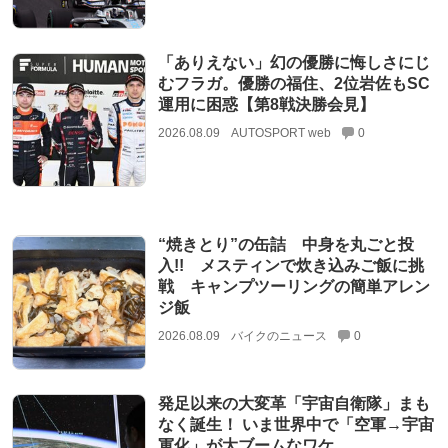
「ありえない」幻の優勝に悔しさにじ
むフラガ。優勝の福住、2位岩佐もSC
運用に困惑【第8戦決勝会見】
2026.08.09
AUTOSPORT web
0
“焼きとり”の缶詰 中身を丸ごと投
入!! メスティンで炊き込みご飯に挑
戦 キャンプツーリングの簡単アレン
ジ飯
2026.08.09
バイクのニュース
0
発足以来の大変革「宇宙自衛隊」まも
なく誕生！ いま世界中で「空軍→宇宙
軍化」が大ブームなワケ