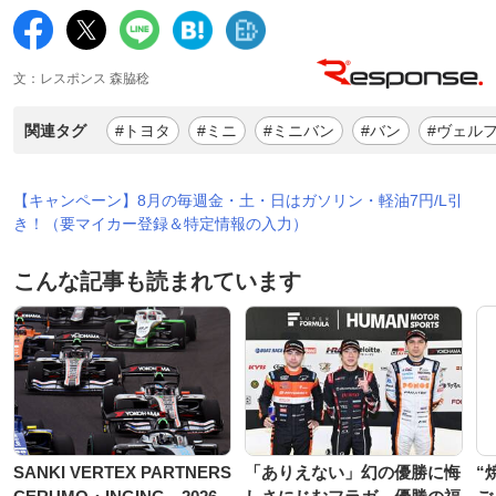
文：レスポンス 森脇稔
関連タグ
#トヨタ
#ミニ
#ミニバン
#バン
#ヴェル
【キャンペーン】8月の毎週金・土・日はガソリン・軽油7円/L引
き！（要マイカー登録＆特定情報の入力）
こんな記事も読まれています
SANKI VERTEX PARTNERS
「ありえない」幻の優勝に悔
“