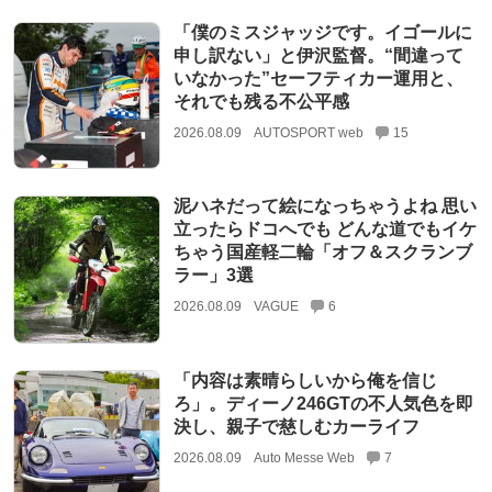
「僕のミスジャッジです。イゴールに
申し訳ない」と伊沢監督。“間違って
いなかった”セーフティカー運用と、
それでも残る不公平感
2026.08.09
AUTOSPORT web
15
泥ハネだって絵になっちゃうよね 思い
立ったらドコへでも どんな道でもイケ
ちゃう国産軽二輪「オフ＆スクランブ
ラー」3選
2026.08.09
VAGUE
6
「内容は素晴らしいから俺を信じ
ろ」。ディーノ246GTの不人気色を即
決し、親子で慈しむカーライフ
2026.08.09
Auto Messe Web
7