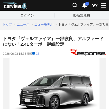
carview!
検索
通知
i
ログイン
ID新規取得
トップ
ニュース
ニューモデル
トヨタ『ヴェルファイア』一部改良
トヨタ『ヴェルファイア』一部改良、アルファード
にない「2.4Lターボ」継続設定
2026.06.03 15:35
掲載
17