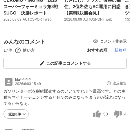
CERUMO・INGING 2026
しさにじむフラガ。優勝の福
ご
スーパーフォーミュラ第8戦
住、2位岩佐もSC運用に困惑
き
SUGO 決勝レポート
【第8戦決勝会見】
ツ
2026.08.09
AUTOSPORT web
2026.08.09
AUTOSPORT web
20
みんなのコメント
コメント非表示
17件
使い方
おすすめ順
新着順
この記事にコメントする
bla********
違反報告
2026/6/03 15:49
ガソリンターボを継続販売するのいいですねぇ〜最高です。どの車
種もマイナーチェンジするとＨＶのみになっちまうのが流れになっ
てるからなぁ。
90
4
返信0件