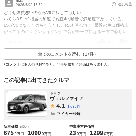
mas********
違反報告
2026/6/03 16:59
どうせ燃費悪いのならV6に戻して欲しい。
いくら3.5LV6相当の加速でも直4の騒音で満足度下がっている。
LSがV6になったのもそうだし、RXも直4だけ、最近の車は価格上
がってるのにダウンサイジングで音がチープになる一方で悲しい。
50
4
返信3件
全てのコメントを読む（17件）
※コメントは個人の見解であり、記事提供社と関係はありません。
この記事に出てきたクルマ
トヨタ
ヴェルファイア
4.
1
1,637件
マイカー登録
新車価格
中古車本体価格
（税込）
675
1090
23
1299
.
0万円
～
.
0万円
.
0万円
～
.
0万円