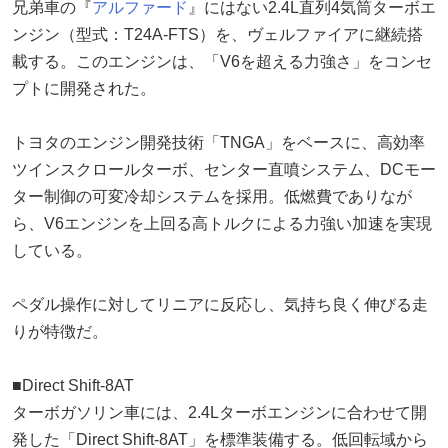
兄弟車の『
アルファード
』にはない2.4L直列4気筒ターボエ
ンジン（型式：T24A-FTS）を、ヴェルファイアに継続搭
載する。このエンジンは、「V6を超える力強さ」をコンセ
プトに開発された。
トヨタのエンジン開発技術「TNGA」をベースに、高効率
ツインスクロールターボ、センター直噴システム、DCモー
ター制御の可変冷却システムを採用。低燃費でありなが
ら、V6エンジンを上回る高トルクによる力強い加速を実現
している。
ペダル操作に対してリニアに反応し、気持ち良く伸びる走
りが特徴だ。
■Direct Shift-8AT
ターボガソリン車には、2.4Lターボエンジンに合わせて開
発した「Direct Shift-8AT」を標準装備する。低回転域から