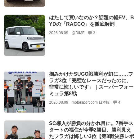
はたして買いなのか？話題の軽EV、B
YDの「RACCO」を徹底解剖
2026.08.09
@DIME
3
掴みかけたSUGO戦勝利が幻に……フ
ラガ3位「完璧なレースだったのに、
非常に悔しいです」｜スーパーフォー
ミュラ第8戦
2026.08.09
motorsport.com 日本版
4
SC導入が勝負の分かれ目に。7番手ス
タートの福住が今季2勝目、勝利見え
たフラガは悔しい3位【第8戦決勝レポ