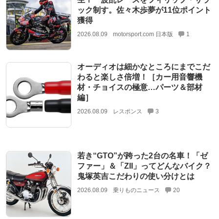
ック制す。佐々木歩夢が11位ポイント
獲得
2026.08.09
motorsport.com 日本版
1
オーディオは細かなところにまでこだ
わると楽しさ倍増！［カー用音響機
材・チョイスの極意…パーツ＆部材
編］
2026.08.09
レスポンス
3
若き“GTO”が跨った2台の名車！「ゼ
ファー」＆「ZII」ってどんなバイク？
鬼塚英吉こだわりの使い分けとは
2026.08.09
乗りものニュース
20