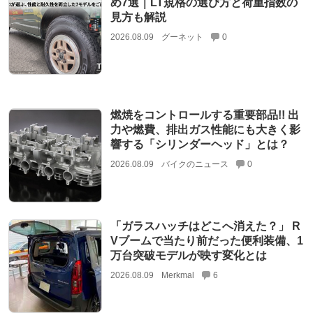
め7選｜LT規格の選び方と荷重指数の
見方も解説
2026.08.09
グーネット
0
燃焼をコントロールする重要部品!! 出
力や燃費、排出ガス性能にも大きく影
響する「シリンダーヘッド」とは？
2026.08.09
バイクのニュース
0
「ガラスハッチはどこへ消えた？」 R
Vブームで当たり前だった便利装備、1
万台突破モデルが映す変化とは
2026.08.09
Merkmal
6