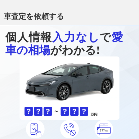
車査定を依頼する
個人情報
入力なし
で
愛
車の相場
がわかる!