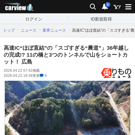
carview!
検索
通知
i
ログイン
ID新規取得
トップ
ニュース
業界ニュース
高速IC“ほぼ直結”の「スゴすぎる“
高速IC“ほぼ直結”の「スゴすぎる“農道”」36年越し
の完成!? 11の橋と3つのトンネルで山をショートカ
ット！ 広島
2026.04.22 07:42
掲載
2026.04.22 18:39
更新
9