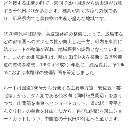
どと接する山間の町で、東側では中国道から浜田道が分岐
する千代田JCTがあります。標高が高く冷涼な気候であ
り、広島県内でも農作物の生産が盛んな地域です。
1970年代半ば以降、高速道路網の整備によって、広島市な
どの都市圏へのアクセス性が向上した一方、町内を東西に
結ぶルートの整備が遅れ、地域振興の課題となっていまし
た。このため北広島町は、町のほぼ中央を横断する基幹農
道の整備を構想。1990（平成2）年度に、総延長およそ19k
mにおよぶ本路線の整備計画を策定しました。
ルートは国道186号から分岐する主要地方道「安佐豊平芸
北線」から、ダム湖である仙水湖（同町細見周辺）を渡り
つつ、山間部を南東へとショートカット。道の駅「豊平ど
んぐり村」の至近を経由しながら、再び山間部を東にショ
ートカットしつつ、中国道の千代田IC付近へと至ります。