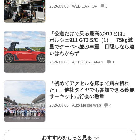
2026.08.06
WEB CARTOP
3
「公道だけで乗る最高の911とは」
ポルシェ911 GT3 S/C（1） 75kg減
量でクーペへ並ぶ車重 目隠しなら違
いはわからず
2026.08.06
AUTOCAR JAPAN
0
「初めてアクセルを床まで踏み切れ
た」。他社タイヤでも参加できる鈴鹿
サーキット走行会の熱量
2026.08.06
Auto Messe Web
4
おすすめをもっと見る