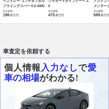
ベントレー コンチネンタル
ジャガー Fタイプクーペ 3.
アストンマ
フライングスパー 6.0 4WD
0
ァンテー
支払総額
支払総額
支払総額
198
475
589
.
0
.
0
.
0
万円
万円
万
車査定を依頼する
個人情報
入力なし
で
愛
車の相場
がわかる!