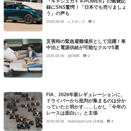
『キャシュカイ e-POWER』の燃費記
録にSNS驚愕！「日本でも売りましょ
う」の声も
2026.08.06
レスポンス
2
災害時の緊急避難場所として活躍！車
中泊と電源供給が可能なクルマ5選
2026.08.06
@DIME
0
FIA、2026年新レギュレーションに、
ドライバーから批判が集まるのは分か
っていたと明かす……しかし「今年の
レースは面白い」と主張
2026.08.06
motorsport.com 日本版
4