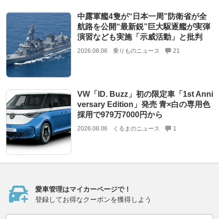
中露軍艦4隻が“日本一周”防衛省が全
航路を公開“最新鋭”巨大駆逐艦が実弾
演習なども実施「示威活動」と批判
2026.08.06
乗りものニュース
21
VW「ID. Buzz」初の限定車「1st Anni
versary Edition」発売 青×白の専用色
採用で979万7000円から
2026.08.06
くるまのニュース
1
愛車管理はマイカーページで！
登録してお得なクーポンを獲得しよう