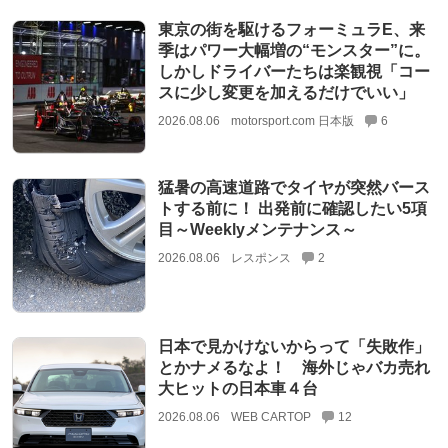
東京の街を駆けるフォーミュラE、来
季はパワー大幅増の“モンスター”に。
しかしドライバーたちは楽観視「コー
スに少し変更を加えるだけでいい」
2026.08.06
motorsport.com 日本版
6
猛暑の高速道路でタイヤが突然バース
トする前に！ 出発前に確認したい5項
目～Weeklyメンテナンス～
2026.08.06
レスポンス
2
日本で見かけないからって「失敗作」
とかナメるなよ！ 海外じゃバカ売れ
大ヒットの日本車４台
2026.08.06
WEB CARTOP
12