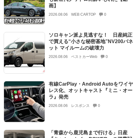
画】
2026.08.06
WEB CARTOP
0
ソロキャン派よ見逃すな！ 日産純正
で買える“小さな秘密基地”NV200バネ
ット マイルームの破壊力
2026.08.06
ベストカーWeb
0
有線CarPlay・Android Autoをワイヤ
レス化、オットキャスト『ミニ・オー
ラ』発売
2026.08.06
レスポンス
0
「青森から鹿児島まで行ける」日産