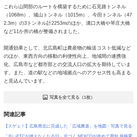
これら山間部のルートを構築するために石見路トンネル
（1068m）、城山トンネル（1015m）、今田トンネル（47
2.3m）の3トンネル計2253mのほか、溝口大橋や琴庄大橋
など11か所の橋が整備されました。
開通効果として、北広島町は農産物の輸送コスト低減など
のほか、東西方向の移動の利便性向上、地域間の連携強
化、広島市など都市部との交流人口の拡大を期待していま
す。また、道の駅などの地域拠点へのアクセス性も高まる
と見込んでいます。
写真を全て見る（1枚）
関連記事
【スゲェ！】広島県北に完成した「広域農道」を地図・写真で見る
「古いETCが使えなくなる日」近づく NEXCOが改めて周知 規格変