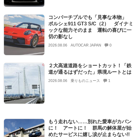
コンバーチブルでも「見事な本物」
ポルシェ911 GT3 S/C（2） ダイナミ
ックな能力そのまま 運転の喜びに一
切の影なし
2026.08.06
AUTOCAR JAPAN
0
２大高速道路をショートカット！「鉄
道が通るはずだった」県境ルートとは
2026.08.06
乗りものニュース
1
もう走れない……別れた愛車がカバン
に！ アートに！ 群馬の解体屋が始
めたサービスに嬉し涙が止まらない!!