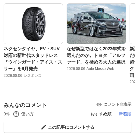
ネクセンタイヤ、EV・SUV
なぜ新型ではなく2023年式を
新
対応の新世代スタッドレス
選んだのか。トヨタ「アルフ
だ
『ウインガード・アイス・ス
ァード」を極める大人の選択
超
リー』を9月発売
ク
2026.08.06
Auto Messe Web
画
2026.08.06
レスポンス
20
みんなのコメント
コメント非表示
9件
使い方
おすすめ順
新着順
この記事にコメントする