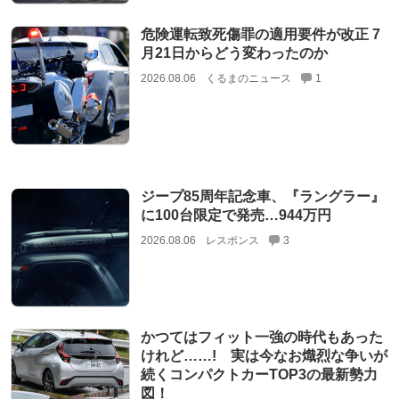
危険運転致死傷罪の適用要件が改正 7
月21日からどう変わったのか
2026.08.06
くるまのニュース
1
ジープ85周年記念車、『ラングラー』
に100台限定で発売…944万円
2026.08.06
レスポンス
3
かつてはフィット一強の時代もあった
けれど……! 実は今なお熾烈な争いが
続くコンパクトカーTOP3の最新勢力
図！