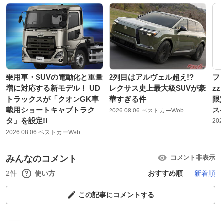
乗用車・SUVの電動化と重量
2列目はアルヴェル超え!?
フ
増に対応する新モデル！ UD
レクサス史上最大級SUVが豪
z
トラックスが「クオンGK車
華すぎる件
限
載用ショートキャブトラク
ス
2026.08.06
ベストカーWeb
タ」を設定!!
20
2026.08.06
ベストカーWeb
みんなのコメント
コメント非表示
2件
使い方
おすすめ順
新着順
この記事にコメントする