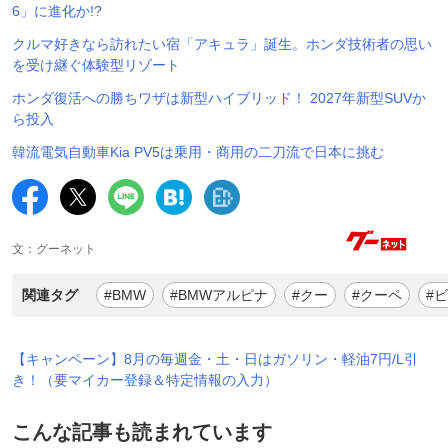
6」に進化か!?
クルマ好きなら訪れたい宿「アキュラ」誕生。ホンダ技術者の思い
を受け継ぐ体験型リゾート
ホンダ復活への勝ちワザは新型ハイブリッド！ 2027年新型SUVか
ら投入
韓流電気自動車Kia PV5は乗用・商用の二刀流で日本に挑む
文：グーネット
関連タグ
#BMW
#BMWアルピナ
#クー
#クーペ
#
【キャンペーン】8月の毎週金・土・日はガソリン・軽油7円/L引
き！（要マイカー登録＆特定情報の入力）
こんな記事も読まれています