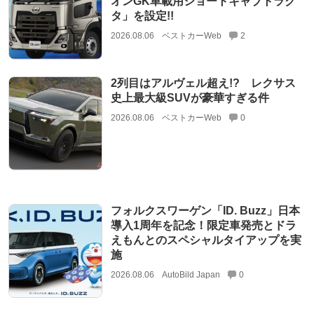
オンGK車載用ショートキャブトラク
タ」を設定!!
2026.08.06
ベストカーWeb
2
2列目はアルヴェル超え!? レクサス
史上最大級SUVが豪華すぎる件
2026.08.06
ベストカーWeb
0
フォルクスワーゲン「ID. Buzz」日本
導入1周年を記念！限定車発売とドラ
えもんとのスペシャルタイアップを実
施
2026.08.06
AutoBild Japan
0