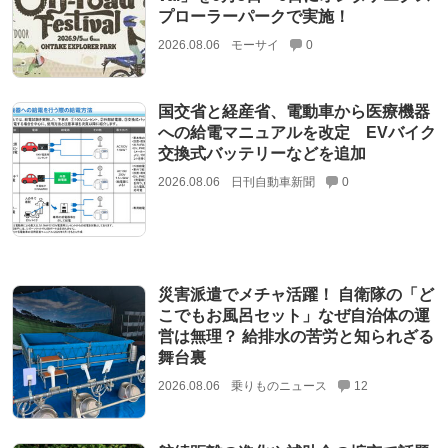
プローラーパークで実施！
2026.08.06
モーサイ
0
国交省と経産省、電動車から医療機器
への給電マニュアルを改定 EVバイク
交換式バッテリーなどを追加
2026.08.06
日刊自動車新聞
0
災害派遣でメチャ活躍！ 自衛隊の「ど
こでもお風呂セット」なぜ自治体の運
営は無理？ 給排水の苦労と知られざる
舞台裏
2026.08.06
乗りものニュース
12