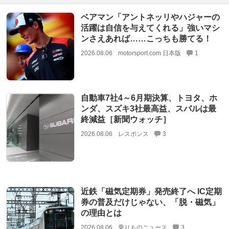
ベアマン「アントネッリやハジャーの
活躍は自信を与えてくれる」強いマシ
ンさえあれば……こっちも勝てる！
2026.08.06
motorsport.com 日本版
1
自動車7社4～6月期決算、トヨタ、ホ
ンダ、スズキ3社最高益、スバルは最
終減益［新聞ウォッチ］
2026.08.06
レスポンス
3
近鉄「磁気定期券」発売終了へ IC定期
券の普及だけじゃない、「脱・磁気」
の理由とは
2026.08.06
乗りものニュース
3