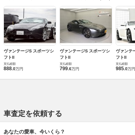
ヴァンテージS スポーツシ
ヴァンテージS スポーツシ
ヴァンテー
フトII
フトII
フトII
支払総額
支払総額
支払総額
888
799
985
.
0
.
6
.
0
万円
万円
万
車査定を依頼する
あなたの愛車、今いくら？