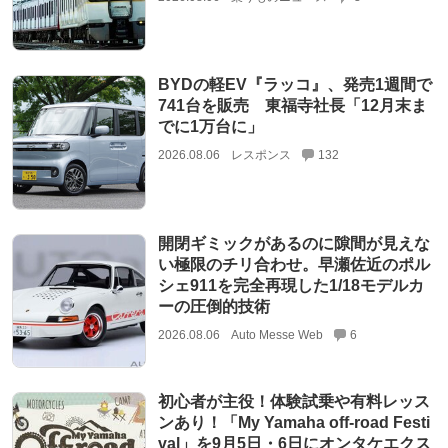
BYDの軽EV『ラッコ』、発売1週間で
741台を販売 東福寺社長「12月末ま
でに1万台に」
2026.08.06
レスポンス
132
開閉ギミックがあるのに隙間が見えな
い極限のチリ合わせ。早瀬佐近のポル
シェ911を完全再現した1/18モデルカ
ーの圧倒的技術
2026.08.06
Auto Messe Web
6
初心者が主役！体験試乗や有料レッス
ンあり！「My Yamaha off-road Festi
val」を9月5日・6日にオンタケエクス