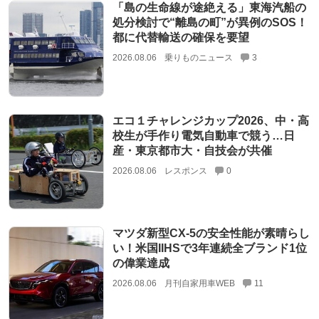
「島の生命線が途絶える」東海汽船の
処分検討で“離島の町”が異例のSOS！
都に代替輸送の確保を要望
2026.08.06
乗りものニュース
3
エコ１チャレンジカップ2026、中・高
校生が手作り電気自動車で競う…日
産・東京都市大・自技会が共催
2026.08.06
レスポンス
0
マツダ新型CX-5の安全性能が素晴らし
い！米国IIHSで3年連続全ブランド1位
の偉業達成
2026.08.06
月刊自家用車WEB
11