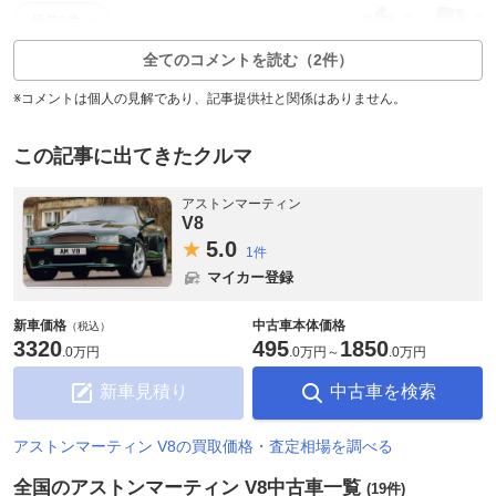
3
3
返信0件
全てのコメントを読む（2件）
※コメントは個人の見解であり、記事提供社と関係はありません。
この記事に出てきたクルマ
アストンマーティン
V8
5.
0
1件
マイカー登録
新車価格
中古車本体価格
（税込）
3320
495
1850
.
0万円
.
0万円
～
.
0万円
新車見積り
中古車を検索
アストンマーティン V8の買取価格・査定相場を調べる
全国のアストンマーティン V8中古車一覧
(19件)