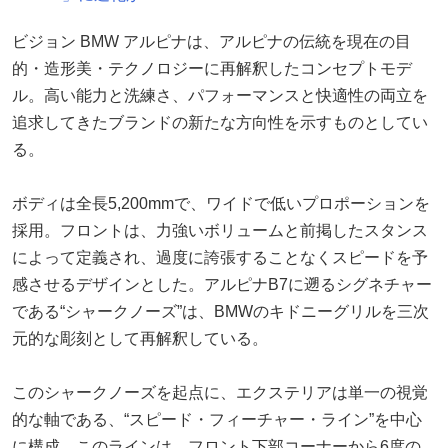
ビジョン BMW アルピナは、アルピナの伝統を現在の目
的・造形美・テクノロジーに再解釈したコンセプトモデ
ル。高い能力と洗練さ、パフォーマンスと快適性の両立を
追求してきたブランドの新たな方向性を示すものとしてい
る。
ボディは全長5,200mmで、ワイドで低いプロポーションを
採用。フロントは、力強いボリュームと前掲したスタンス
によって定義され、過度に誇張することなくスピードを予
感させるデザインとした。アルピナB7に遡るシグネチャー
である“シャークノーズ”は、BMWのキドニーグリルを三次
元的な彫刻として再解釈している。
このシャークノーズを起点に、エクステリアは単一の視覚
的な軸である、“スピード・フィーチャー・ライン”を中心
に構成。このラインは、フロント下部コーナーから6度の