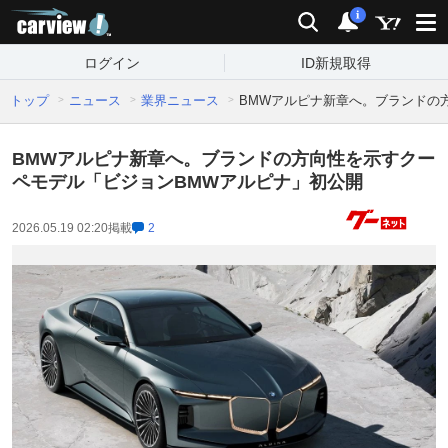
carview!
検索
通知
i
ログイン
ID新規取得
トップ
ニュース
業界ニュース
BMWアルピナ新章へ。ブランドの
BMWアルピナ新章へ。ブランドの方向性を示すクー
ペモデル「ビジョンBMWアルピナ」初公開
2026.05.19 02:20
掲載
2