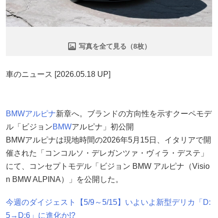
写真を全て見る（8枚）
車のニュース [2026.05.18 UP]
BMWアルピナ
新章へ。ブランドの方向性を示すクーペモデ
ル「ビジョン
BMW
アルピナ」初公開
BMWアルピナは現地時間の2026年5月15日、イタリアで開
催された「コンコルソ・デレガンツァ・ヴィラ・デステ」
にて、コンセプトモデル「ビジョン BMW アルピナ（Visio
n BMW ALPINA）」を公開した。
今週のダイジェスト【5/9～5/15】いよいよ新型デリカ「D:
5→D:6」に進化か!?