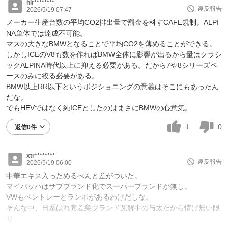
hir********
違反報告
2026/5/19 07:47
メーカー生産台数の平均CO2排出量で罰金を科すCAFE規制。ALPI
NA単体では達成不可能。
マスの大きなBMWとなることで平均CO2を薄めることができる。
しかしICEのV8も数を作ればBMW全体に影響が出るから量はクラシ
ックALPINA時代以上に抑える必要がある。だから7や8シリーズベ
ースのみに絞る必要がある。
BMW以上RR以下というポジショニングの意義はそこにもあったん
だな。
でもHEVではなく純ICEとしたのはまさにBMWの心意気。
1
0
返信0件
xtr********
違反報告
2026/5/19 06:00
中華エキス入っためるべんと差がついた。
マイバッハはサブブランド化でスーパーブランドが無し。
VWもベントレーとランボがあるわけだしな。
そんな中、日系はれ糞差巣ブランド瓦解中の与太だから情け無い限
り