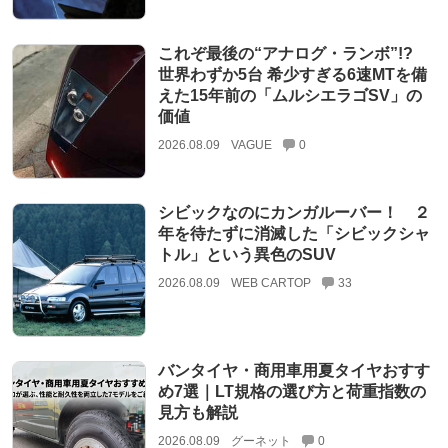
これぞ最後の“アナログ・ランボ”!?
世界わずか5台 希少すぎる6速MTを備
えた15年前の「ムルシエラゴSV」の
価値
2026.08.09
VAGUE
0
シビックなのにカンガルーバー！ ２
年を待たずに消滅した「シビックシャ
トル」という異色のSUV
2026.08.09
WEB CARTOP
33
バンタイヤ・商用車用夏タイヤおすす
め7選｜LT規格の選び方と荷重指数の
見方も解説
2026.08.09
グーネット
0