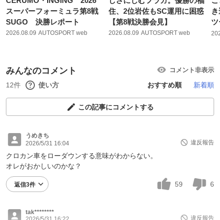
CERUMO・INGING 2026
しさにじむフラガ。優勝の福
ご
スーパーフォーミュラ第8戦
住、2位岩佐もSC運用に困惑
き
SUGO 決勝レポート
【第8戦決勝会見】
ツ
2026.08.09
AUTOSPORT web
2026.08.09
AUTOSPORT web
20
みんなのコメント
コメント非表示
12件
使い方
おすすめ順
新着順
この記事にコメントする
うめきち
違反報告
2026/5/31 16:04
クロカン車をローダウンする意味がわからない。
オレがおかしいのかな？
59
6
返信3件
tak********
違反報告
2026/5/31 16:22