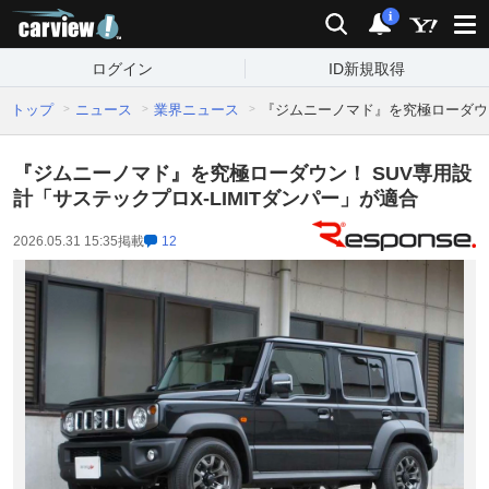
carview!
検索
通知
i
ログイン
ID新規取得
トップ
ニュース
業界ニュース
『ジムニーノマド』を究極ローダウン
『ジムニーノマド』を究極ローダウン！ SUV専用設
計「サステックプロX-LIMITダンパー」が適合
2026.05.31 15:35
掲載
12