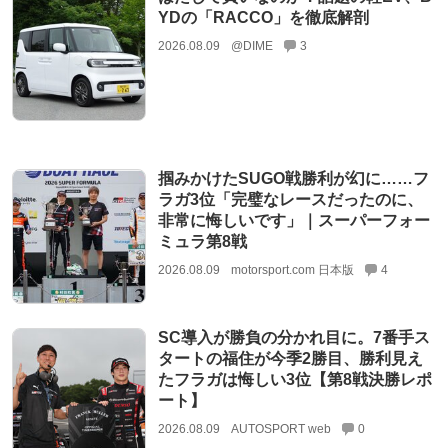
YDの「RACCO」を徹底解剖
2026.08.09
@DIME
3
掴みかけたSUGO戦勝利が幻に……フ
ラガ3位「完璧なレースだったのに、
非常に悔しいです」｜スーパーフォー
ミュラ第8戦
2026.08.09
motorsport.com 日本版
4
SC導入が勝負の分かれ目に。7番手ス
タートの福住が今季2勝目、勝利見え
たフラガは悔しい3位【第8戦決勝レポ
ート】
2026.08.09
AUTOSPORT web
0