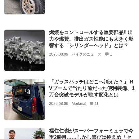
燃焼をコントロールする重要部品!! 出
力や燃費、排出ガス性能にも大きく影
響する「シリンダーヘッド」とは？
2026.08.09
バイクのニュース
1
「ガラスハッチはどこへ消えた？」 R
Vブームで当たり前だった便利装備、1
万台突破モデルが映す変化とは
2026.08.09
Merkmal
11
福住仁嶺がスーパーフォーミュラで今
季2勝目……しかし喜びは控えめ「セ