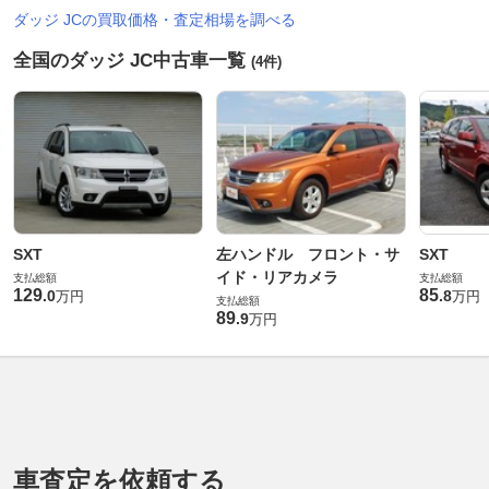
ダッジ JCの買取価格・査定相場を調べる
全国のダッジ JC中古車一覧
(4件)
SXT
左ハンドル フロント・サ
SXT
イド・リアカメラ
支払総額
支払総額
129
85
.
0
.
8
万円
万円
支払総額
89
.
9
万円
車査定を依頼する