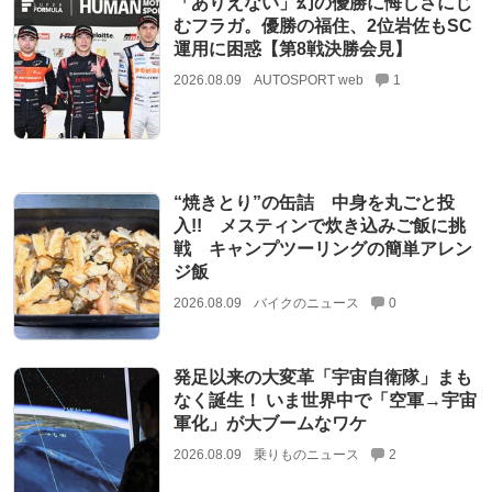
「ありえない」幻の優勝に悔しさにじ
むフラガ。優勝の福住、2位岩佐もSC
運用に困惑【第8戦決勝会見】
2026.08.09
AUTOSPORT web
1
“焼きとり”の缶詰 中身を丸ごと投
入!! メスティンで炊き込みご飯に挑
戦 キャンプツーリングの簡単アレン
ジ飯
2026.08.09
バイクのニュース
0
発足以来の大変革「宇宙自衛隊」まも
なく誕生！ いま世界中で「空軍→宇宙
軍化」が大ブームなワケ
2026.08.09
乗りものニュース
2