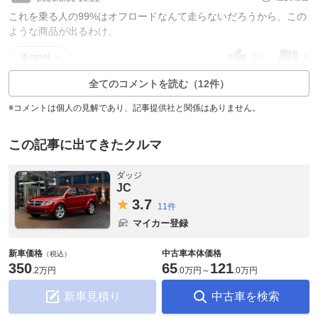
これを乗る人の99%はオフロードなんて走らないだろうから、この
ような商品が出るわけ。
23
5
返信0件
全てのコメントを読む（12件）
※コメントは個人の見解であり、記事提供社と関係はありません。
この記事に出てきたクルマ
ダッジ
JC
3.
7
11件
マイカー登録
新車価格
中古車本体価格
（税込）
350
65
121
.
2万円
.
0万円
～
.
0万円
新車見積り
中古車を検索