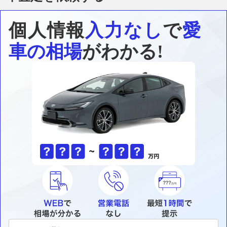
個人情報
入力なし
で
愛
車の相場
がわかる!