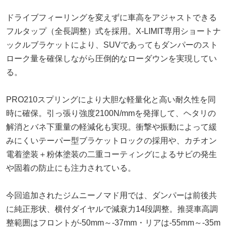
ドライブフィーリングを変えずに車高をアジャストできる
フルタップ（全長調整）式を採用。X-LIMIT専用ショートナ
ックルブラケットにより、SUVであってもダンパーのスト
ローク量を確保しながら圧倒的なローダウンを実現してい
る。
PRO210スプリングにより大胆な軽量化と高い耐久性を同
時に確保。引っ張り強度2100N/mmを発揮して、ヘタリの
解消とバネ下重量の軽減化も実現。衝撃や振動によって緩
みにくいテーパー型ブラケットロックの採用や、カチオン
電着塗装＋粉体塗装の二重コーティングによるサビの発生
や固着の防止にも注力されている。
今回追加されたジムニーノマド用では、ダンパーは前後共
に純正形状、横付ダイヤルで減衰力14段調整。推奨車高調
整範囲はフロントが-50mm～-37mm・リアは-55mm～-35m