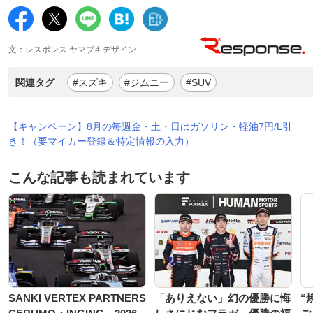
文：レスポンス ヤマブキデザイン
関連タグ
#スズキ
#ジムニー
#SUV
【キャンペーン】8月の毎週金・土・日はガソリン・軽油7円/L引
き！（要マイカー登録＆特定情報の入力）
こんな記事も読まれています
SANKI VERTEX PARTNERS
「ありえない」幻の優勝に悔
“