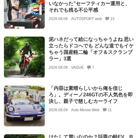
いなかった”セーフティカー運用と、
それでも残る不公平感
2026.08.09
AUTOSPORT web
15
泥ハネだって絵になっちゃうよね 思い
立ったらドコへでも どんな道でもイケ
ちゃう国産軽二輪「オフ＆スクランブ
ラー」3選
2026.08.09
VAGUE
7
「内容は素晴らしいから俺を信じ
ろ」。ディーノ246GTの不人気色を即
決し、親子で慈しむカーライフ
2026.08.09
Auto Messe Web
11
はたして買いなのか？話題の軽EV、B