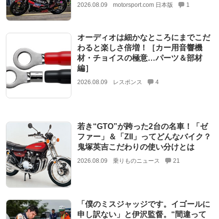
2026.08.09
motorsport.com 日本版
1
オーディオは細かなところにまでこだ
わると楽しさ倍増！［カー用音響機
材・チョイスの極意…パーツ＆部材
編］
2026.08.09
レスポンス
4
若き“GTO”が跨った2台の名車！「ゼ
ファー」＆「ZII」ってどんなバイク？
鬼塚英吉こだわりの使い分けとは
2026.08.09
乗りものニュース
21
「僕のミスジャッジです。イゴールに
申し訳ない」と伊沢監督。“間違って