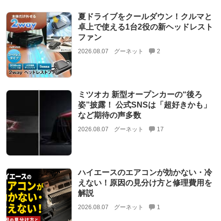
夏ドライブをクールダウン！クルマと
卓上で使える1台2役の新ヘッドレスト
ファン
2026.08.07
グーネット
2
ミツオカ 新型オープンカーの“後ろ
姿”披露！ 公式SNSは「超好きかも」
など期待の声多数
2026.08.07
グーネット
17
ハイエースのエアコンが効かない・冷
えない！原因の見分け方と修理費用を
解説
2026.08.07
グーネット
1