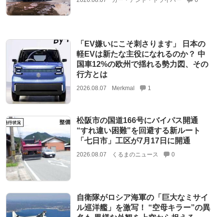
「EV嫌いにこそ刺さります」 日本の
軽EVは新たな主役になれるのか？ 中
国車12%の欧州で揺れる勢力図、その
行方とは
2026.08.07
Merkmal
1
松阪市の国道166号にバイパス開通
“すれ違い困難”を回避する新ルート
「七日市」工区が7月17日に開通
2026.08.07
くるまのニュース
0
自衛隊がロシア海軍の「巨大なミサイ
ル巡洋艦」を激写！ “空母キラー”の異