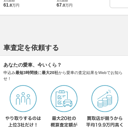
支払総額
支払総額
61
67
.
8
.
0
万円
万円
車査定を依頼する
あなたの愛車、今いくら？
申込み
最短3時間後
に
最大20社
から愛車の査定結果をWebでお知ら
せ！