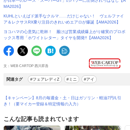
が日本一のレース「スーパーGT」のパワーに圧倒されっぱなし【A
MA2026】
KUHLといえばド派手なクルマ……だけじゃない！ ヴェルファイ
ア＆レクサスRX乗り注目のきれいめエアロが爆誕【AMA2026】
ヨコハマの心意気に乾杯！ 履けば営業成績爆上がり確実のプロボ
ックス専用「ホワイトレター」タイヤを開発!!【AMA2026】
文：WEB CARTOP 西川昇吾
関連タグ
#フェアレディZ
#ミニ
#アイ
【キャンペーン】8月の毎週金・土・日はガソリン・軽油7円/L引
き！（要マイカー登録＆特定情報の入力）
こんな記事も読まれています