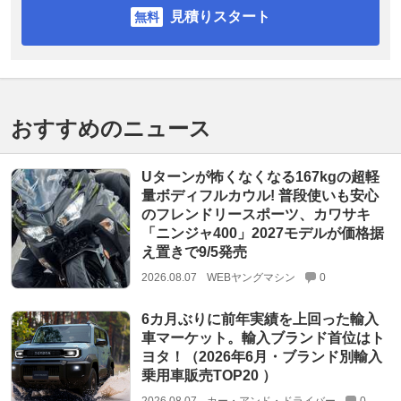
見積りスタート
おすすめのニュース
Uターンが怖くなくなる167kgの超軽
量ボディフルカウル! 普段使いも安心
のフレンドリースポーツ、カワサキ
「ニンジャ400」2027モデルが価格据
え置きで9/5発売
2026.08.07
WEBヤングマシン
0
6カ月ぶりに前年実績を上回った輸入
車マーケット。輸入ブランド首位はト
ヨタ！（2026年6月・ブランド別輸入
乗用車販売TOP20 ）
2026.08.07
カー・アンド・ドライバー
0