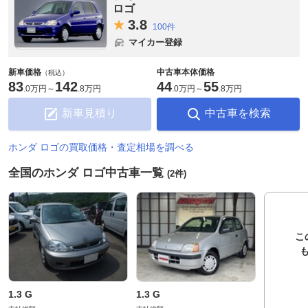
ロゴ
3.
8
100件
マイカー登録
新車価格
中古車本体価格
（税込）
83
142
44
55
.
0万円
～
.
8万円
.
0万円
～
.
8万円
新車見積り
中古車を検索
ホンダ ロゴの買取価格・査定相場を調べる
全国のホンダ ロゴ中古車一覧
(2件)
こ
1.3 G
1.3 G