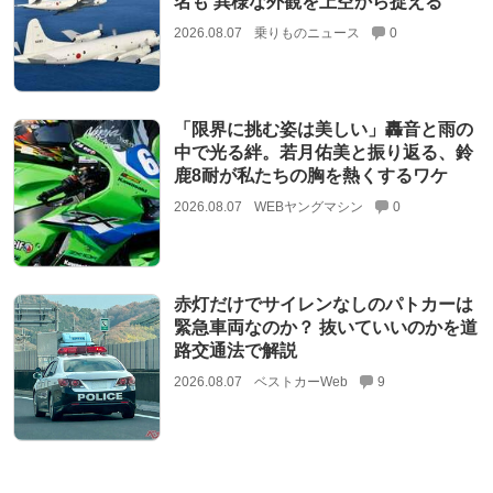
名も 異様な外観を上空から捉える
2026.08.07
乗りものニュース
0
「限界に挑む姿は美しい」轟音と雨の
中で光る絆。若月佑美と振り返る、鈴
鹿8耐が私たちの胸を熱くするワケ
2026.08.07
WEBヤングマシン
0
赤灯だけでサイレンなしのパトカーは
緊急車両なのか？ 抜いていいのかを道
路交通法で解説
2026.08.07
ベストカーWeb
9