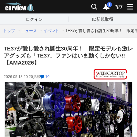
carview!
検索
通知
i
ログイン
ID新規取得
トップ
ニュース
イベント
TE37が愛し愛され誕生30周年！ 限定
TE37が愛し愛され誕生30周年！ 限定モデルも激レ
アグッズも「TE37」ファンはいま動くしかない!!
【AMA2026】
2026.05.18 20:20
掲載
10