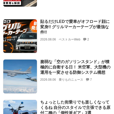
貼るだけLEDで愛車がオフロード顔に
変身!! グリルマーカーテープが最強な
件!!
2026.08.06
ベストカーWeb
2
脆弱な「空のガソリンスタンド」が積
極的に自衛する日！ 米空軍、大型機の
運用を一変させる防御システム構想
2026.08.06
乗りものニュース
7
ちょっとした街乗りでも楽しくなって
くるね 自分のスタイルで主張できる原
付二種の「個性派ギア」3選