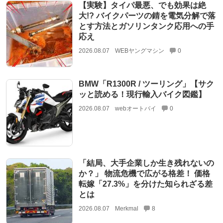
【実験】タイパ最悪、でも効果は絶
大!? バイクパーツの錆を電気分解で落
とす方法とガソリンタンク応用への手
応え
2026.08.07
WEBヤングマシン
0
BMW「R1300R / ツーリング」【サク
ッと読める！現行輸入バイク図鑑】
2026.08.07
webオートバイ
0
「結局、大手企業しか生き残れないの
か？」 物流危機で広がる格差！ 価格
転嫁「27.3%」を分けた知られざる差
とは
2026.08.07
Merkmal
8