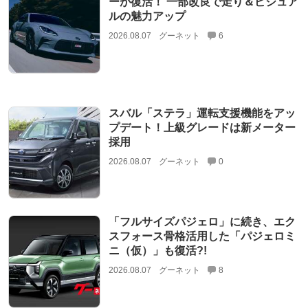
ーが復活！ 一部改良で走り＆ビジュア
ルの魅力アップ
2026.08.07
グーネット
6
スバル「ステラ」運転支援機能をアッ
プデート！上級グレードは新メーター
採用
2026.08.07
グーネット
0
「フルサイズパジェロ」に続き、エク
スフォース骨格活用した「パジェロミ
ニ（仮）」も復活?!
2026.08.07
グーネット
8