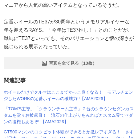
マニアから人気の高いアイテムとなっているそうだ。
定番ホイールのTE37が30周年というメモリアルイヤーな
年を迎えるRAYS。「今年はTE37推し！」とのことだが、
単純にTE37といっても、そのバリエーションと懐の深さが
感じられる展示となっていた。
写真を全て見る（13枚）
関連記事
ホイールだけでクルマはここまでかっこ良くなる！ モデルチェン
ジしたWORKの定番ホイールの破壊力!!【AMA2026】
「TOM'S主導」「クラウンチーム主導」２台のクラウンセダンカス
タムを堂々お披露目！ 流石の仕上がりをみればカスタム界でセダ
ンの復権もあるぞ!!【AMA2026】
GT500マシンのコクピット体験ができるとか激レアすぎる！ さす