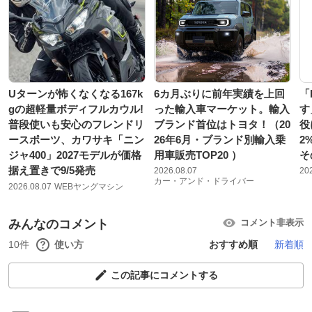
Uターンが怖くなくなる167k
6カ月ぶりに前年実績を上回
「
gの超軽量ボディフルカウル!
った輸入車マーケット。輸入
す
普段使いも安心のフレンドリ
ブランド首位はトヨタ！（20
役
ースポーツ、カワサキ「ニン
26年6月・ブランド別輸入乗
2
ジャ400」2027モデルが価格
用車販売TOP20 ）
そ
据え置きで9/5発売
2026.08.07
20
カー・アンド・ドライバー
2026.08.07
WEBヤングマシン
みんなのコメント
コメント非表示
10件
使い方
おすすめ順
新着順
この記事にコメントする