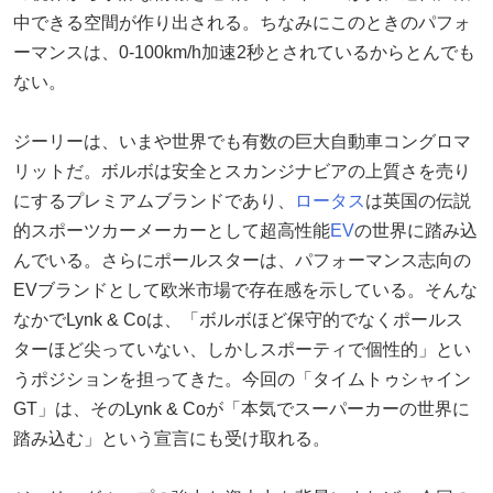
中できる空間が作り出される。ちなみにこのときのパフォ
ーマンスは、0-100km/h加速2秒とされているからとんでも
ない。
ジーリーは、いまや世界でも有数の巨大自動車コングロマ
リットだ。ボルボは安全とスカンジナビアの上質さを売り
にするプレミアムブランドであり、
ロータス
は英国の伝説
的スポーツカーメーカーとして超高性能
EV
の世界に踏み込
んでいる。さらにポールスターは、パフォーマンス志向の
EVブランドとして欧米市場で存在感を示している。そんな
なかでLynk & Coは、「ボルボほど保守的でなくポールス
ターほど尖っていない、しかしスポーティで個性的」とい
うポジションを担ってきた。今回の「タイムトゥシャイン
GT」は、そのLynk & Coが「本気でスーパーカーの世界に
踏み込む」という宣言にも受け取れる。