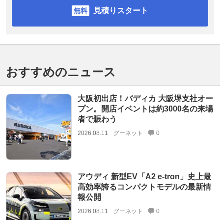
見積りスタート
おすすめのニュース
大阪初出店！バディカ 大阪堺支社オー
プン。開店イベントは約3000名の来場
者で賑わう
2026.08.11
グーネット
0
アウディ 新型EV「A2 e-tron」史上最
高効率誇るコンパクトモデルの最新情
報公開
2026.08.11
グーネット
0