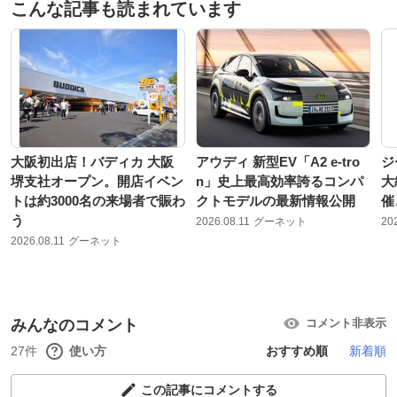
こんな記事も読まれています
大阪初出店！バディカ 大阪
アウディ 新型EV「A2 e-tro
ジ
堺支社オープン。開店イベン
n」史上最高効率誇るコンパ
大
トは約3000名の来場者で賑わ
クトモデルの最新情報公開
催
う
2026.08.11
グーネット
20
2026.08.11
グーネット
みんなのコメント
コメント非表示
27件
使い方
おすすめ順
新着順
この記事にコメントする