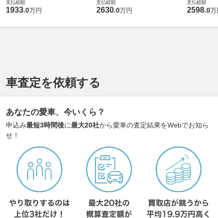
支払総額
支払総額
支払総額
1933
2630
2598
.
0
.
0
.
0
万円
万円
万
車査定を依頼する
あなたの愛車、今いくら？
申込み
最短3時間後
に
最大20社
から愛車の査定結果をWebでお知ら
せ！