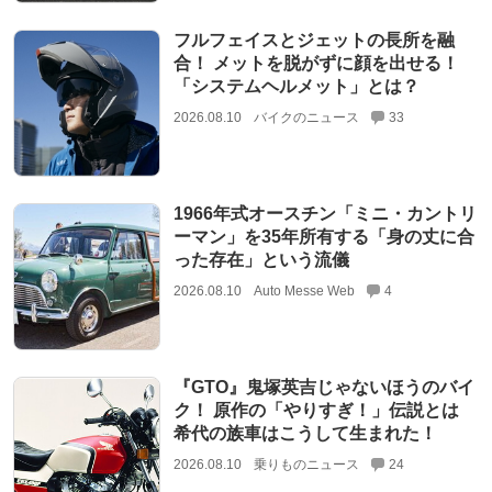
フルフェイスとジェットの長所を融
合！ メットを脱がずに顔を出せる！
「システムヘルメット」とは？
2026.08.10
バイクのニュース
33
1966年式オースチン「ミニ・カントリ
ーマン」を35年所有する「身の丈に合
った存在」という流儀
2026.08.10
Auto Messe Web
4
『GTO』鬼塚英吉じゃないほうのバイ
ク！ 原作の「やりすぎ！」伝説とは
希代の族車はこうして生まれた！
2026.08.10
乗りものニュース
24