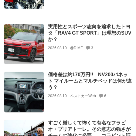
実用性とスポーツ志向を追求したトヨ
タ「RAV4 GT SPORT」は理想のSUV
か？
2026.08.10
@DIME
3
価格差は約170万円!! NV200バネッ
ト マイルームとマルチベッドは何が違
う？
2026.08.10
ベストカーWeb
6
すごく厳しくて怖くて有名なフラビ
オ・ブリアトーレ。その意志の強さが
チームの強化に必要……コラピント証