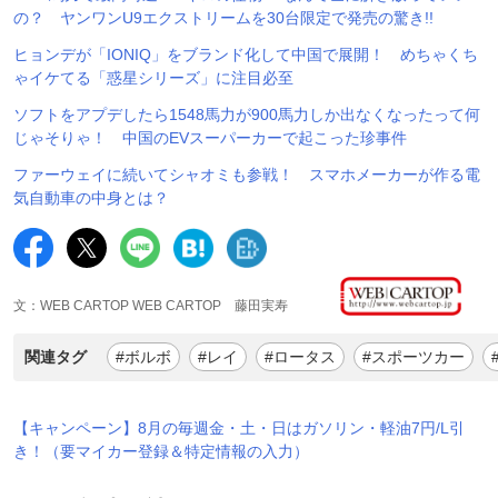
の？ ヤンワンU9エクストリームを30台限定で発売の驚き!!
ヒョンデが「IONIQ」をブランド化して中国で展開！ めちゃくち
ゃイケてる「惑星シリーズ」に注目必至
ソフトをアプデしたら1548馬力が900馬力しか出なくなったって何
じゃそりゃ！ 中国のEVスーパーカーで起こった珍事件
ファーウェイに続いてシャオミも参戦！ スマホメーカーが作る電
気自動車の中身とは？
文：WEB CARTOP WEB CARTOP 藤田実寿
関連タグ
#ボルボ
#レイ
#ロータス
#スポーツカー
【キャンペーン】8月の毎週金・土・日はガソリン・軽油7円/L引
き！（要マイカー登録＆特定情報の入力）