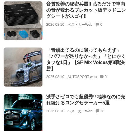
音質改善の秘密兵器!! 貼るだけで車内
の音が変わるプレカット版デッドニン
グシートがスゴイ!!
2026.08.10
ベストカーWeb
0
「青旗出てるのに譲ってもらえず」
「パワーが足りなかった」「とにかく
タフな1日」【SF Mix Voices第8戦決
勝】
2026.08.10
AUTOSPORT web
0
派手さゼロでも超優秀!! 地味なのに売
れ続けるロングセラーカー5選
2026.08.10
ベストカーWeb
28