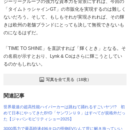
ジーリーグループの強力な資本力を背景にすれば、今回の
「タイムトゥシャインGT」の市販化を実現するのは難しく
ないだろう。そして、もしもそれが実現されれば、その輝
きは欧州の老舗ブランドにとっても決して無視できないも
のになるはずだ。
「TIME TO SHINE」を直訳すれば「輝くとき」となる。そ
の名前が示すとおり、Lynk & Coはさらに輝こうとしてい
るのかもしれない。
写真を全て見る（18枚）
関連記事
世界最速の超高性能ハイパーカーは跳ねて踊れるすごいヤツ!? 初
めて日本にやってきたBYD「ヤンワンＵ９」はすべてが規格外だっ
た【ジャパンモビリティショー2025】
3000馬力で最高時速496キロの怪物EVなんて世に解き放っていい