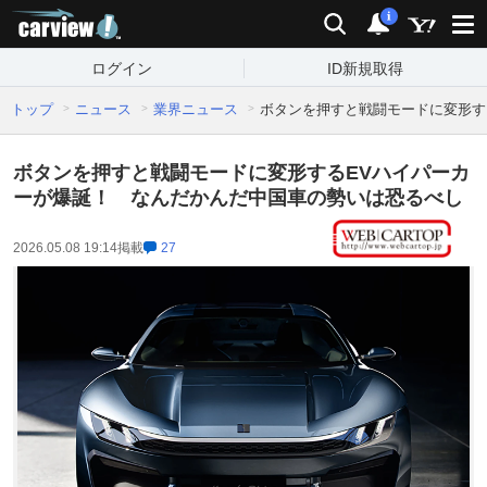
carview!
検索
通知
i
ログイン
ID新規取得
トップ
ニュース
業界ニュース
ボタンを押すと戦闘モードに変形す
ボタンを押すと戦闘モードに変形するEVハイパーカ
ーが爆誕！ なんだかんだ中国車の勢いは恐るべし
2026.05.08 19:14
掲載
27