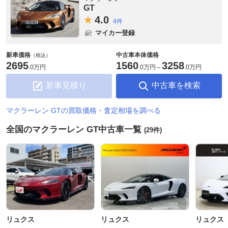
GT
4.
0
4件
マイカー登録
新車価格
中古車本体価格
（税込）
2695
1560
3258
.
0万円
.
0万円
～
.
0万円
新車見積り
中古車を検索
マクラーレン GTの買取価格・査定相場を調べる
全国のマクラーレン GT中古車一覧
(29件)
リュクス
リュクス
リュクス