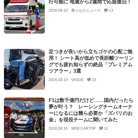
行可能に 地震から2週間で応急復旧！
2026.08.10
乗りものニュース
13
足つきが良いから立ちゴケの心配ご無
用！ シート高が低めで長距離ツーリン
グでも疲れ知らずの絶品「プレミアム
ツアラー」3選
2026.08.10
VAGUE
23
F1は数千億円だけど……国内だったら
夢が叶う？ レーシングチームオーナ
ーになるには幾ら必要か「ズバリのお
金」を現役チームに聞いてみた
2026.08.10
WEB CARTOP
11