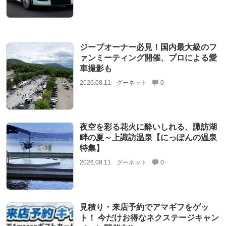
ジープオーナー必見！国内最大級のフ
ァンミーティング開催、プロによる愛
車撮影も
2026.08.11
グーネット
0
夜空を彩る花火に酔いしれる、諏訪湖
畔の夏～上諏訪温泉【にっぽんの温泉
特集】
2026.08.11
グーネット
0
見積り・来店予約でアマギフをゲッ
ト！ 今だけお得なネクステージキャン