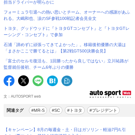
担当ドライバーが明らかに
フォーミュラ引退への熱い思いとチーム、オーナーへの感謝があふ
れる。大嶋和也、涙のSF参戦100戦記者会見全文
トヨタ、グッドウッドに『トヨタGTコンセプト』と『トヨタGTレ
ーシング・コンセプト』で参加
石浦「諦めずに頑張ってきてよかった」。移籍後初優勝の大湯は
「まさかここで勝てるとは」【第2戦GT500決勝会見】
「富士のセルモ復活も、1回勝ったから良しではない」立川祐路が
監督就任後初、チーム6年ぶりの優勝
文：AUTOSPORT web
関連タグ
#MR-S
#SC
#トヨタ
#プレジデント
【キャンペーン】8月の毎週金・土・日はガソリン・軽油7円/L引