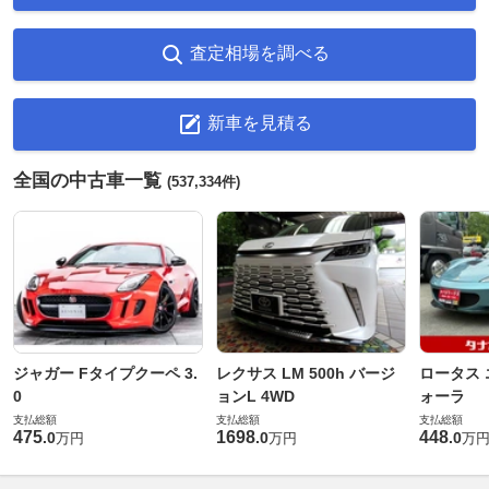
査定相場を調べる
新車を見積る
全国の中古車一覧
(537,334件)
ジャガー Fタイプクーペ 3.
レクサス LM 500h バージ
ロータス 
0
ョンL 4WD
ォーラ
支払総額
支払総額
支払総額
475
1698
448
.
0
.
0
.
0
万円
万円
万