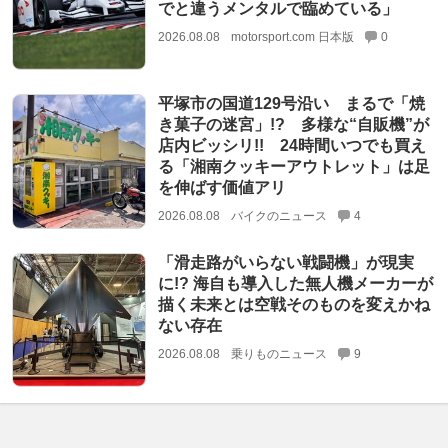
でと違うメンタルで臨めている」
2026.08.08
motorsport.com 日本版
0
平塚市の国道129号沿い まるで「焼
き菓子の迷宮」!? 多様な“自販機”が
店内ビッシリ!! 24時間いつでも買え
る「湘南クッキーアウトレット」は足
を伸ばす価値アリ
2026.08.08
バイクのニュース
4
「滑走路がいらない戦闘機」が現実
に!? 海自も導入した無人機メーカーが
描く未来とは空戦そのものを変えかね
ない存在
2026.08.08
乗りものニュース
9