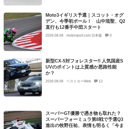
Moto3イギリス予選｜スコット・オグ
デン、今季初ポール！ 山中琉聖、Q2
直行も12番手中団スタート
2026.08.08
motorsport.com 日本版
0
新型CX-5対フォレスター!! 人気国産S
UVのポイントは上質感か悪路性能
か？
2026.08.08
ベストカーWeb
12
スーパーGT優勝で憑き物も取れた？
スーパーフォーミュラ第8戦で予選Q3
進出の牧野任祐、表情も明るく「今ま