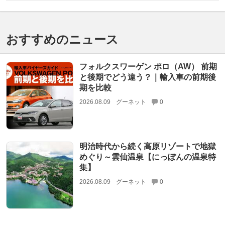
おすすめのニュース
フォルクスワーゲン ポロ（AW） 前期
と後期でどう違う？｜輸入車の前期後
期を比較
2026.08.09
グーネット
0
明治時代から続く高原リゾートで地獄
めぐり～雲仙温泉【にっぽんの温泉特
集】
2026.08.09
グーネット
0