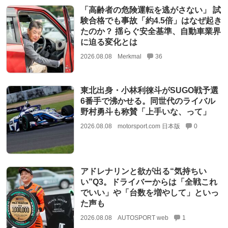
「高齢者の危険運転を逃がさない」 試
験合格でも事故「約4.5倍」はなぜ起き
たのか？ 揺らぐ安全基準、自動車業界
に迫る変化とは
2026.08.08
Merkmal
36
東北出身・小林利徠斗がSUGO戦予選
6番手で沸かせる。同世代のライバル
野村勇斗も称賛「上手いな、って」
2026.08.08
motorsport.com 日本版
0
アドレナリンと欲が出る“気持ちい
い”Q3。ドライバーからは「全戦これ
でいい」や「台数を増やして」といっ
た声も
2026.08.08
AUTOSPORT web
1