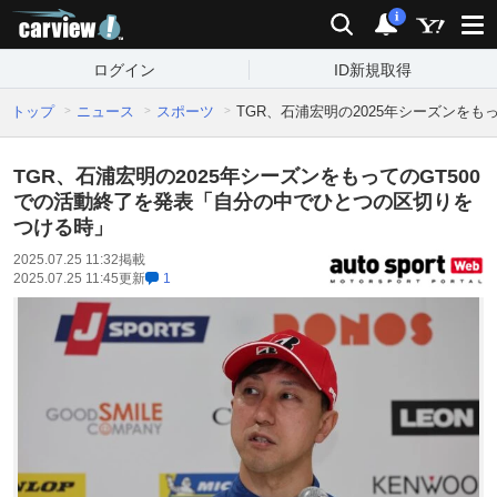
carview!
検索
通知
i
ログイン
ID新規取得
トップ
ニュース
スポーツ
TGR、石浦宏明の2025年シーズンを
TGR、石浦宏明の2025年シーズンをもってのGT500
での活動終了を発表「自分の中でひとつの区切りを
つける時」
2025.07.25 11:32
掲載
2025.07.25 11:45
更新
1