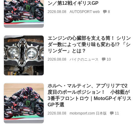
ン／第12戦イギリスGP
2026.08.08
AUTOSPORT web
8
エンジンの心臓部を支える筒！ シリン
ダー数によって乗り味も変わる!? 「シ
リンダー」とは？
2026.08.08
バイクのニュース
10
ホルヘ・マルティン、アプリリアで2
度目のポールポジション！ 小椋藍が
3番手フロントロウ｜MotoGPイギリス
GP予選
2026.08.08
motorsport.com 日本版
11