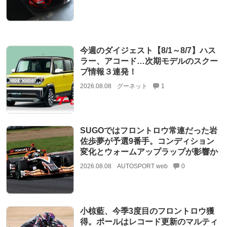
今週のダイジェスト【8/1～8/7】ハス
ラー、アコード…次期モデルのスクー
プ情報３連発！
2026.08.08
グーネット
1
SUGOではフロントロウ常連だった岩
佐歩夢が予選9番手。コンディション
変化とウォームアップラップが影響か
2026.08.08
AUTOSPORT web
0
小椋藍、今季3度目のフロントロウ獲
得。ポールはレコード更新のマルティ