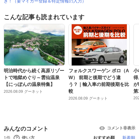
き！（要マイカー登録＆特定情報の入力）
こんな記事も読まれています
明治時代から続く高原リゾー
フォルクスワーゲン ポロ（A
小
トで地獄めぐり～雲仙温泉
W） 前期と後期でどう違
得
【にっぽんの温泉特集】
う？｜輸入車の前期後期を比
が
較
第
2026.08.09
グーネット
20
2026.08.09
グーネット
みんなのコメント
コメント非表示
1件
使い方
おすすめ順
新着順