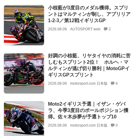
小椋藍が3度目のメダル獲得。スプリ
ントはマルティンが制し、アプリリア
1-2-3／第12戦イギリスGP
2026.08.09
AUTOSPORT web
2
好調の小椋藍、リヤタイヤの消耗に苦
しむもスプリント2位！ ホルヘ・マ
ルティンが逃げ切り勝利｜MotoGPイ
ギリスGPスプリント
2026.08.09
motorsport.com 日本版
6
Moto2イギリス予選｜イザン・ゲバ
ラ、今季3度目のポールポジション獲
得。佐々木歩夢が予選トップ10
2026.08.08
motorsport.com 日本版
0