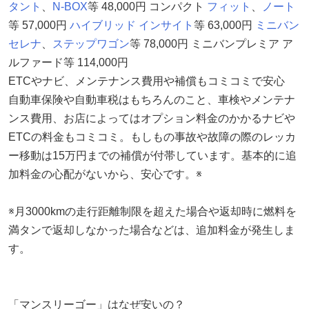
タント
、
N-BOX
等 48,000円 コンパクト
フィット
、
ノート
等 57,000円
ハイブリッド
インサイト
等 63,000円
ミニバン
セレナ
、
ステップワゴン
等 78,000円 ミニバンプレミア ア
ルファード等 114,000円
ETCやナビ、メンテナンス費用や補償もコミコミで安心
自動車保険や自動車税はもちろんのこと、車検やメンテナ
ンス費用、お店によってはオプション料金のかかるナビや
ETCの料金もコミコミ。もしもの事故や故障の際のレッカ
ー移動は15万円までの補償が付帯しています。基本的に追
加料金の心配がないから、安心です。※
※月3000kmの走行距離制限を超えた場合や返却時に燃料を
満タンで返却しなかった場合などは、追加料金が発生しま
す。
「マンスリーゴー」はなぜ安いの？