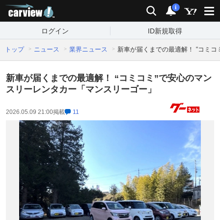
carview!
検索
通知
i
ログイン
ID新規取得
トップ
ニュース
業界ニュース
新車が届くまでの最適解！ “コミ
新車が届くまでの最適解！ “コミコミ”で安心のマン
スリーレンタカー「マンスリーゴー」
2026.05.09 21:00
掲載
11