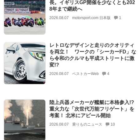
長。イギリスGP開催を少なくとも202
8年まで継続へ
2026.08.07
motorsport.com 日本版
1
レトロなデザインと走りのクオリティ
を両立！ ワークの「シーカーFD」な
ら令和のクルマも平成ストリートに激
変!?
2026.08.07
ベストカーWeb
4
陸上兵器メーカーが艦艇に本格参入!?
重火力な「次世代万能フリゲート」を
考案！ 北米にアピール開始
2026.08.07
乗りものニュース
10