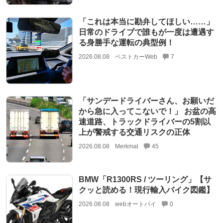
「これは本当に勘弁してほしい……」
日常のドライブで誰もが一度は遭遇す
る身勝手な運転の典型例！
2026.08.08
ベストカーWeb
7
「サンデードライバーさん、お願いだ
から急に入ってこないで！」 お盆の高
速道路、トラックドライバーの5割以
上が警戒する交通リスクの正体
2026.08.08
Merkmal
45
BMW「R1300RS / ツーリング」【サ
クッと読める！現行輸入バイク図鑑】
2026.08.08
webオートバイ
0