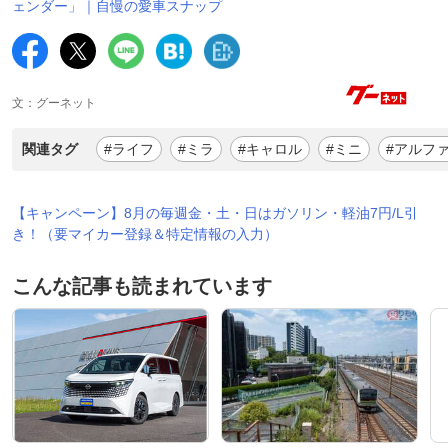
ェンダー」｜自慢の愛車スナップ
文：グーネット
関連タグ
#ライフ
#ミラ
#キャロル
#ミニ
#アルフ
【キャンペーン】8月の毎週金・土・日はガソリン・軽油7円/L引
き！（要マイカー登録＆特定情報の入力）
こんな記事も読まれています