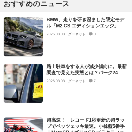
おすすめのニュース
BMW、走りを研ぎ澄ました限定モデ
ル「M2 CS エディションエッジ」
2026.08.08
グーネット
0
路上駐車をする人が減少傾向に。最新
調査で見えた実態とは？パーク24
2026.08.08
グーネット
7
超高速！ レコード1秒更新の超ラッ
プでベッツェッキ最速。小椋藍5番手