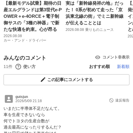
【最新モデル試乗】期待の日
実は「新幹線発祥の地」だっ
【
産エルグランドは第3世代e-P
た！ 0系が初めて走った「京
発
OWER＋e-4ORCE＋電子制
浜東北線の街」でミニ新幹線
イ
御サスの「3種の神器」で新
が伝えることとは
ン
たな快適を約束。心が昂る
と
2026.08.08
乗りものニュース
2026.08.08
20
カー・アンド・ドライバー
みんなのコメント
コメント非表示
11件
使い方
おすすめ順
新着順
この記事にコメントする
gutsjun
違反報告
2026/5/09 21:18
いまだに半導体不足だなんて。
車を生産できないなら
何でトヨタの生産台数が
過去最高になったりするんだ？