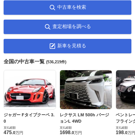
中古車を検索
査定相場を調べる
新車を見積る
全国の中古車一覧
(536,219件)
ジャガー Fタイプクーペ 3.
レクサス LM 500h バージ
ベントレ
0
ョンL 4WD
フライングス
支払総額
支払総額
支払総額
475
1698
198
.
0
.
0
.
0
万円
万円
万