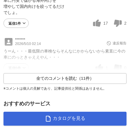
単に円安で儲かる海外向けを
増やして国内向けを絞ってるだけ
でしょ。
17
2
返信1件
*******
違反報告
2026/5/10 02:14
うーん・・・最低限の車検ならそんなにかからないから素直に今の
車にのっときゃええやん・・・
1
0
返信0件
全てのコメントを読む（11件）
※コメントは個人の見解であり、記事提供社と関係はありません。
おすすめのサービス
カタログを見る