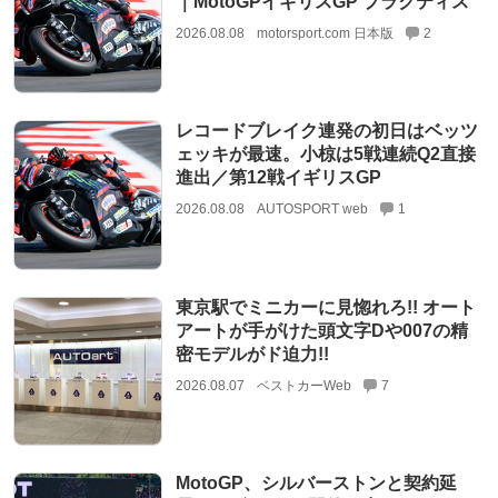
｜MotoGPイギリスGP プラクティス
2026.08.08
motorsport.com 日本版
2
レコードブレイク連発の初日はベッツ
ェッキが最速。小椋は5戦連続Q2直接
進出／第12戦イギリスGP
2026.08.08
AUTOSPORT web
1
東京駅でミニカーに見惚れろ!! オート
アートが手がけた頭文字Dや007の精
密モデルがド迫力!!
2026.08.07
ベストカーWeb
7
MotoGP、シルバーストンと契約延