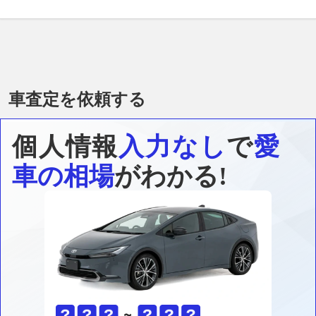
車査定を依頼する
個人情報
入力なし
で
愛
車の相場
がわかる!