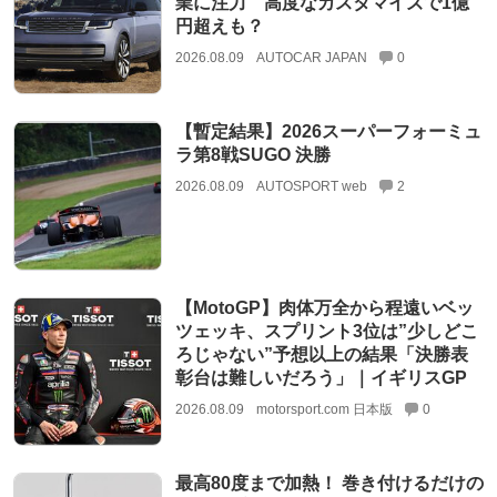
業に注力 高度なカスタマイズで1億
円超えも？
2026.08.09
AUTOCAR JAPAN
0
【暫定結果】2026スーパーフォーミュ
ラ第8戦SUGO 決勝
2026.08.09
AUTOSPORT web
2
【MotoGP】肉体万全から程遠いベッ
ツェッキ、スプリント3位は”少しどこ
ろじゃない”予想以上の結果「決勝表
彰台は難しいだろう」｜イギリスGP
2026.08.09
motorsport.com 日本版
0
最高80度まで加熱！ 巻き付けるだけの