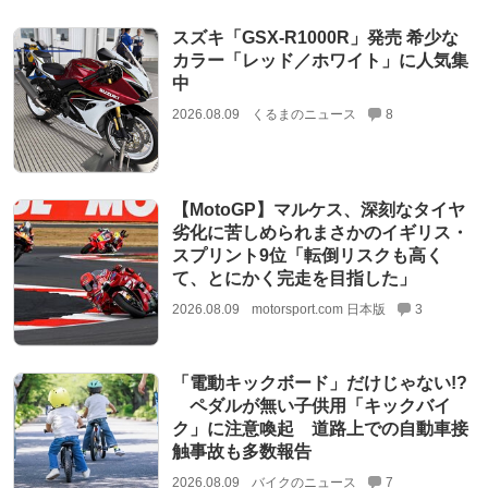
スズキ「GSX-R1000R」発売 希少な
カラー「レッド／ホワイト」に人気集
中
2026.08.09
くるまのニュース
8
【MotoGP】マルケス、深刻なタイヤ
劣化に苦しめられまさかのイギリス・
スプリント9位「転倒リスクも高く
て、とにかく完走を目指した」
2026.08.09
motorsport.com 日本版
3
「電動キックボード」だけじゃない!?
ペダルが無い子供用「キックバイ
ク」に注意喚起 道路上での自動車接
触事故も多数報告
2026.08.09
バイクのニュース
7