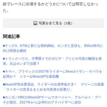
給でレースに出場するかどうかについては明言しなかっ
た。
写真を全て見る（1枚）
関連記事
■テック3、KTMと新たな契約締結。ホンダと交渉も、850cc時代に
向け関係を継続
■トラックハウス、今季限りでのダビデ・ブリビオ代表の離脱を発
表。次はホンダで活躍？
■ヤマハ、プラマックの2027年ライダーにMoto2イザン・ゲバラを
起用か？ ミラーがMotoGP引退危機
■MotoGP安全委員会、ライダーの出席率低すぎ！ マリーニの提案
「ライダーの意見をまとめる代表者が必要だ」
■ホンダ／HRCのMotoGPチームマネージャー、アルベルト・プー
チが退任。2027年からはHRCのアドバイザーに就任