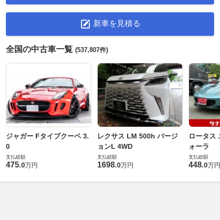
新車を見積る
全国の中古車一覧
(537,807件)
ジャガー Fタイプクーペ 3.
レクサス LM 500h バージ
ロータス 
0
ョンL 4WD
ォーラ
支払総額
支払総額
支払総額
475
1698
448
.
0
.
0
.
0
万円
万円
万