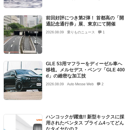
前回好評につき第2弾！ 首都高の「開
通記念通行券」展、東京にて開催
2026.08.09
乗りものニュース
1
GLE 53用マフラーをディーゼル車へ
移植。メルセデス・ベンツ「GLE 400
d」の緻密な加工技
2026.08.09
Auto Messe Web
2
ハンコックが躍進!! 新型キックスに採
用されたベンタス プライム4ってどん
なタイヤなの？