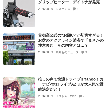
グリップヒーター、デイトナが発売
2026.08.09
レスポンス
4
首都高公式の“お願い”が切実すぎる！
お盆のアクアライン渋滞で「まさかの
注意喚起」その内容とは…？
2026.08.09
乗りものニュース
3
推しの声で快適ドライブ!! Yahoo！カ
ーナビ×ホロライブAZKiが大人気で継
続決定だと！
2026.08.09
ベストカーWeb
2