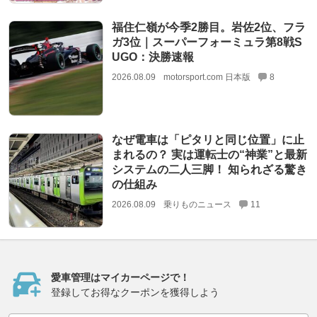
福住仁嶺が今季2勝目。岩佐2位、フラ
ガ3位｜スーパーフォーミュラ第8戦S
UGO：決勝速報
2026.08.09
motorsport.com 日本版
8
なぜ電車は「ピタリと同じ位置」に止
まれるの？ 実は運転士の“神業”と最新
システムの二人三脚！ 知られざる驚き
の仕組み
2026.08.09
乗りものニュース
11
愛車管理はマイカーページで！
登録してお得なクーポンを獲得しよう