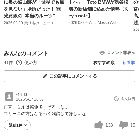
に奥の鉱山跡が「世界でも類
トへ」。Toto BMWが渋谷松
の
を見ない」場所だった！ 観
濤の新店舗に込めた情熱【K
益
光路線の“本当のルーツ”
ey’s note】
高
超
2026.08.09
Auto Messe Web
2026.08.09
乗りものニュース
20
みんなのコメント
コメント非表示
41件
使い方
おすすめ順
新着順
この記事にコメントする
イチロー
違反報告
2026/5/17 16:52
正直、ミルは転倒多すぎるしな…
マリーニの方はなるべく残留してほしいな。
138
15
返信1件