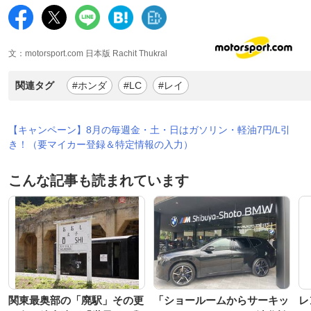
文：motorsport.com 日本版 Rachit Thukral
関連タグ
#ホンダ
#LC
#レイ
【キャンペーン】8月の毎週金・土・日はガソリン・軽油7円/L引
き！（要マイカー登録＆特定情報の入力）
こんな記事も読まれています
関東最奥部の「廃駅」その更
「ショールームからサーキッ
レ