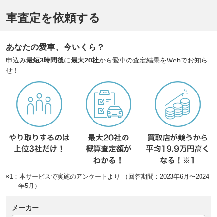
車査定を依頼する
あなたの愛車、今いくら？
申込み
最短3時間後
に
最大20社
から愛車の査定結果をWebでお知ら
せ！
※1：本サービスで実施のアンケートより （回答期間：2023年6月〜2024
年5月）
メーカー