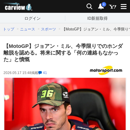
carview!
検索
通知
i
ログイン
ID新規取得
トップ
ニュース
スポーツ
【MotoGP】ジョアン・ミル、今季
【MotoGP】ジョアン・ミル、今季限りでのホンダ
離脱を認める。将来に関する「何の連絡もなかっ
た」と憤慨
2026.05.17 15:48
掲載
41