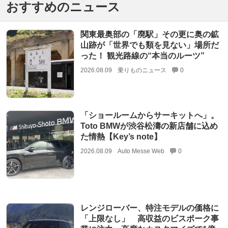
おすすめのニュース
関東最奥部の「廃駅」その更に奥の鉱
山跡が「世界でも類を見ない」場所だ
った！ 観光路線の“本当のルーツ”
2026.08.09
乗りものニュース
0
「ショールームからサーキットへ」。
Toto BMWが渋谷松濤の新店舗に込め
た情熱【Key’s note】
2026.08.09
Auto Messe Web
0
レンジローバー、特注モデルの価格に
「上限なし」 高収益のビスポーク事