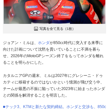
写真を全て見る（1枚）
ジョアン・ミルは、
ホンダ
が850cc時代に突入する来季に
向けた計画について沈黙を貫いていることに不満を募ら
せ、2026年のMotoGPシーズン終了をもってホンダを離れ
ることを明らかにした。
カタルニアGPの週末、ミルは2027年にグレシーニ・ドゥ
カティに移籍するのではないかという憶測が飛び交う中、
チームが最悪の不振に陥っていた2023年に始まったホンダ
との関係を解消することを明言した。
■テック3、KTMと新たな契約締結。ホンダと交渉も、850c