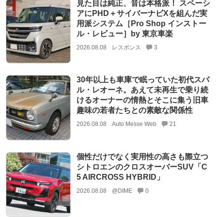
見た目は純正、音は本格派！ スペーシ
アにPHD＋サイバーナビXを組んだ実
用派システム［Pro Shop インストー
ル・レビュー］by 東京車楽
2026.08.08
レスポンス
3
30年以上も車庫で眠っていた初代スバ
ル・レオーネ。あえて未再生で乗り続
けるオーナーの情熱とそこに集う旧車
趣味の若者たちとの素敵な関係性
2026.08.08
Auto Messe Web
21
個性だけでなく実用性の高さも際立つ
シトロエンのクロスオーバーSUV「C
5 AIRCROSS HYBRID」
2026.08.08
@DIME
0