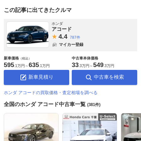
この記事に出てきたクルマ
ホンダ
アコード
4.
4
787件
マイカー登録
新車価格
中古車本体価格
（税込）
595
635
33
549
.
1万円
～
.
1万円
.
3万円
～
.
3万円
新車見積り
中古車を検索
ホンダ アコードの買取価格・査定相場を調べる
全国のホンダ アコード中古車一覧
(381件)