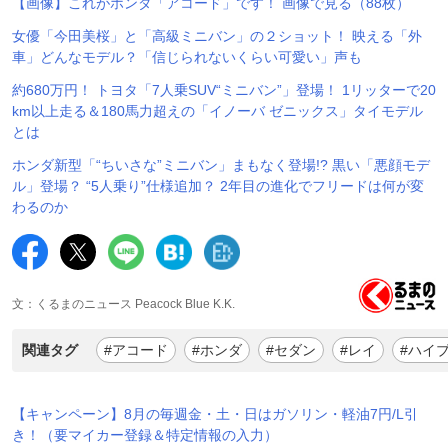
【画像】これがホンダ「アコード」です！ 画像で見る（88枚）
女優「今田美桜」と「高級ミニバン」の２ショット！ 映える「外
車」どんなモデル？「信じられないくらい可愛い」声も
約680万円！ トヨタ「7人乗SUV“ミニバン”」登場！ 1リッターで20
km以上走る＆180馬力超えの「イノーバ ゼニックス」タイモデル
とは
ホンダ新型「“ちいさな”ミニバン」まもなく登場!? 黒い「悪顔モデ
ル」登場？ “5人乗り”仕様追加？ 2年目の進化でフリードは何が変
わるのか
文：くるまのニュース Peacock Blue K.K.
関連タグ
#アコード
#ホンダ
#セダン
#レイ
#ハイ
【キャンペーン】8月の毎週金・土・日はガソリン・軽油7円/L引
き！（要マイカー登録＆特定情報の入力）