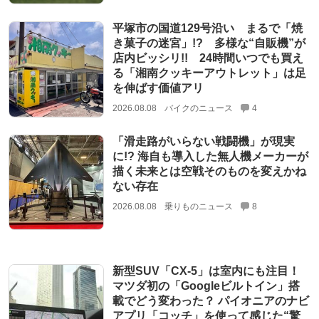
平塚市の国道129号沿い まるで「焼
き菓子の迷宮」!? 多様な“自販機”が
店内ビッシリ!! 24時間いつでも買え
る「湘南クッキーアウトレット」は足
を伸ばす価値アリ
2026.08.08
バイクのニュース
4
「滑走路がいらない戦闘機」が現実
に!? 海自も導入した無人機メーカーが
描く未来とは空戦そのものを変えかね
ない存在
2026.08.08
乗りものニュース
8
新型SUV「CX-5」は室内にも注目！
マツダ初の「Googleビルトイン」搭
載でどう変わった？ パイオニアのナビ
アプリ「コッチ」を使って感じた“驚