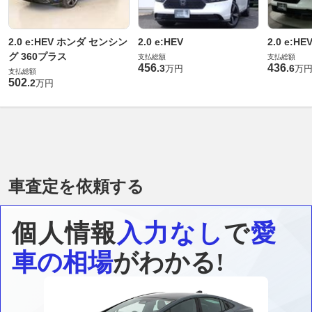
2.0 e:HEV ホンダ センシン
2.0 e:HEV
2.0 e:HE
グ 360プラス
支払総額
支払総額
456
436
.
3
.
6
万円
万
支払総額
502
.
2
万円
車査定を依頼する
個人情報
入力なし
で
愛
車の相場
がわかる!