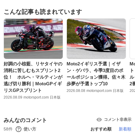
こんな記事も読まれています
好調の小椋藍、リヤタイヤの
Moto2イギリス予選｜イザ
M
消耗に苦しむもスプリント2
ン・ゲバラ、今季3度目のポ
ト
位！ ホルヘ・マルティンが
ールポジション獲得。佐々木
ル
逃げ切り勝利｜MotoGPイギ
歩夢が予選トップ10
2
リスGPスプリント
2026.08.08
motorsport.com 日本版
20
2026.08.09
motorsport.com 日本版
みんなのコメント
コメント非表示
58件
使い方
おすすめ順
新着順