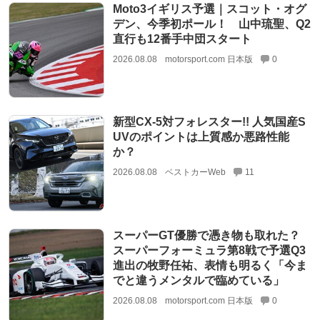
Moto3イギリス予選｜スコット・オグ
デン、今季初ポール！ 山中琉聖、Q2
直行も12番手中団スタート
2026.08.08
motorsport.com 日本版
0
新型CX-5対フォレスター!! 人気国産S
UVのポイントは上質感か悪路性能
か？
2026.08.08
ベストカーWeb
11
スーパーGT優勝で憑き物も取れた？
スーパーフォーミュラ第8戦で予選Q3
進出の牧野任祐、表情も明るく「今ま
でと違うメンタルで臨めている」
2026.08.08
motorsport.com 日本版
0