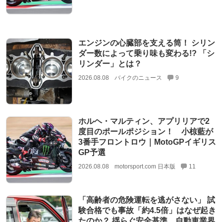
エンジンの心臓部を支える筒！ シリン
ダー数によって乗り味も変わる!? 「シ
リンダー」とは？
2026.08.08
バイクのニュース
9
ホルヘ・マルティン、アプリリアで2
度目のポールポジション！ 小椋藍が
3番手フロントロウ｜MotoGPイギリス
GP予選
2026.08.08
motorsport.com 日本版
11
「高齢者の危険運転を逃がさない」 試
験合格でも事故「約4.5倍」はなぜ起き
たのか？ 揺らぐ安全基準、自動車業界