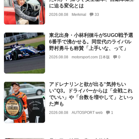
に迫る変化とは
2026.08.08
Merkmal
33
東北出身・小林利徠斗がSUGO戦予選
6番手で沸かせる。同世代のライバル
野村勇斗も称賛「上手いな、って」
2026.08.08
motorsport.com 日本版
0
アドレナリンと欲が出る“気持ちい
い”Q3。ドライバーからは「全戦これ
でいい」や「台数を増やして」といっ
た声も
2026.08.08
AUTOSPORT web
1