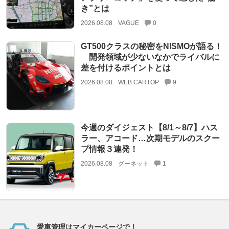
き”とは
2026.08.08
VAGUE
0
GT500クラスの秘密をNISMOが語る！
開発領域が少ないなかでライバルに
差を付けるポイントとは
2026.08.08
WEB CARTOP
9
今週のダイジェスト【8/1～8/7】ハス
ラー、アコード…次期モデルのスクー
プ情報３連発！
2026.08.08
グーネット
1
愛車管理はマイカーページで！