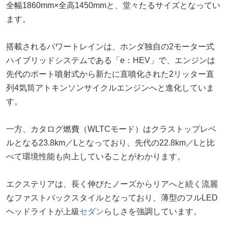
全幅1860mm×全高1450mmと、堂々たるサイズとなってい
ます。
搭載されるパワートレインは、ホンダ独自の2モーター式
ハイブリッドシステムである「e：HEV」で、エンジンは
先代のポート噴射式から新たに直噴化された2リッター直
列4気筒アトキンソンサイクルエンジンへと進化していま
す。
一方、カタログ燃費（WLTCモード）はクラストップレベ
ルとなる23.8km／Lとなっており、先代の22.8km／Lと比
べて環境性能も向上していることがわかります。
エクステリアは、長く伸びたノーズからリアへと続く流麗
なファストバックスタイルとなっており、薄型のフルLED
ヘッドライトが上級
セダン
らしさを強調しています。