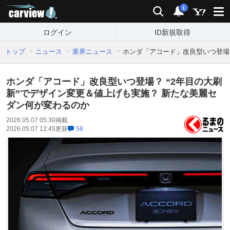
carview!
検索
通知
i
ログイン
ID新規取得
トップ
ニュース
業界ニュース
ホンダ「アコード」改良型いつ登場？
ホンダ「アコード」改良型いつ登場？ “2年目の大刷
新”でデザイン変更＆値上げも実施？ 新たな美麗セ
ダン何が変わるのか
2026.05.07 05:30
掲載
2026.05.07 12:45
更新
58