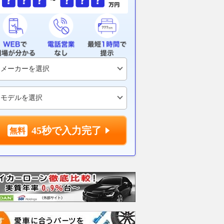
45秒で入力完了
ムーヴキャン
アストンマーティン
ホンダ NSX 3.0
ロール
0 ストライプス
V8 ヴァンテージ スポ
ト ロ
支払総額
898
.
0
万円
ーツシフト
ースト(
支払総額
支払総額