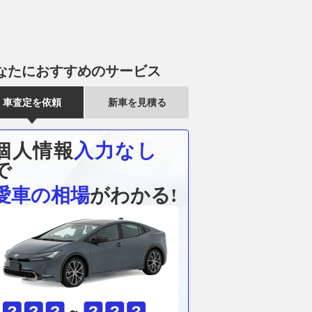
なたにおすすめのサービス
車査定を依頼
新車を見積る
厳禁】漆黒の4気筒発
「これは本当に勘弁してほし
「サンデード
0馬力ハブステアイン
い……」日常のドライブで誰も
願いだから急
個人情報
入力なし
 カワサキファン必見
が一度は遭遇する身勝手な運転
で！」 お盆
で
目ニュースまとめ
の典型例！
ックドライバ
愛車の相場
がわかる!
戒する交通リ
WEBヤングマシン
2026.08.08
ベストカーWeb
2026.08.08
Mer