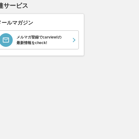
連サービス
メールマガジン
メルマガ登録でcarview!の
最新情報をcheck!