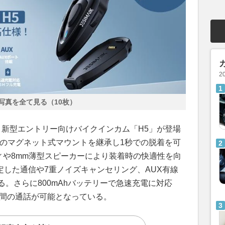
2
写真を全て見る（10枚）
ら、新型エントリー向けバイクインカム「H5」が登場
」のマグネット式マウントを継承し1秒での脱着を可
ィや8mm薄型スピーカーにより装着時の快適性を向
による安定した通信や7重ノイズキャンセリング、AUX有線
る。さらに800mAhバッテリーで急速充電に対応
時間の通話が可能となっている。