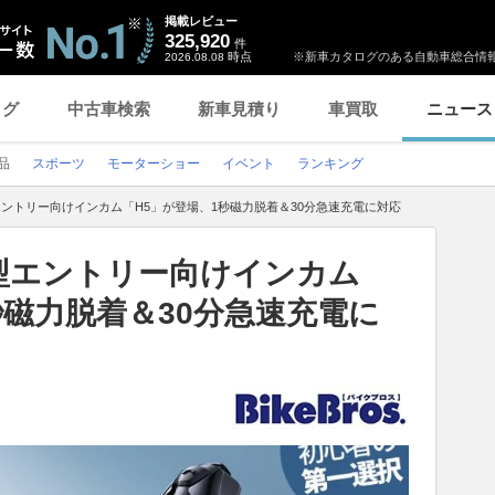
掲載レビュー
325,920
件
時点
※新車カタログのある自動車総合情報
2026.08.08
ログ
中古車検索
新車見積り
車買取
ニュース
品
スポーツ
モーターショー
イベント
ランキング
新型エントリー向けインカム「H5」が登場、1秒磁力脱着＆30分急速充電に対応
ら新型エントリー向けインカム
秒磁力脱着＆30分急速充電に