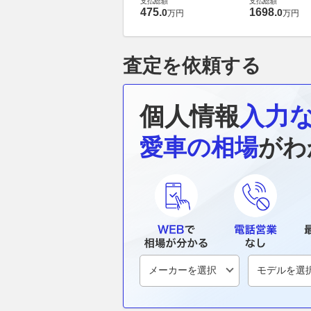
支払総額
支払総額
475
.
1698
.
0
0
万円
万円
査定を依頼する
個人情報
入力
愛車の相場
がわ