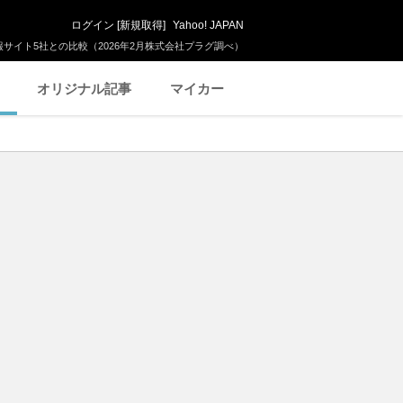
ログイン
[
新規取得
]
Yahoo! JAPAN
サイト5社との比較（2026年2月株式会社プラグ調べ）
オリジナル記事
マイカー