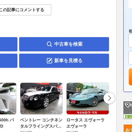
この記事にコメントする
中古車を検索
新車を見積る
ダイハツ 
00h バ
ベントレー コンチネン
ロータス エヴォーラ
バス 66
D
タルフライングスパー
エヴォーラ
G
支払総額