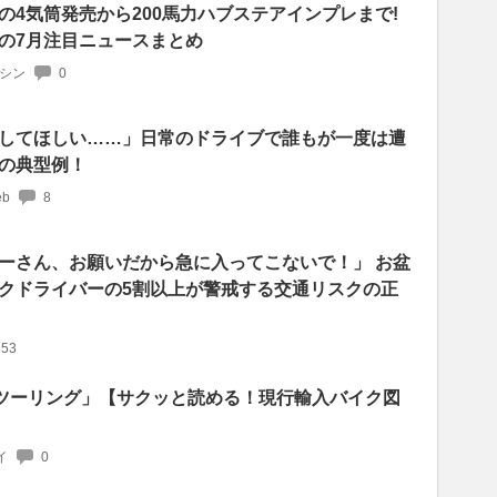
の4気筒発売から200馬力ハブステアインプレまで!
の7月注目ニュースまとめ
マシン
0
してほしい……」日常のドライブで誰もが一度は遭
の典型例！
b
8
ーさん、お願いだから急に入ってこないで！」 お盆
クドライバーの5割以上が警戒する交通リスクの正
53
S / ツーリング」【サクッと読める！現行輸入バイク図
イ
0