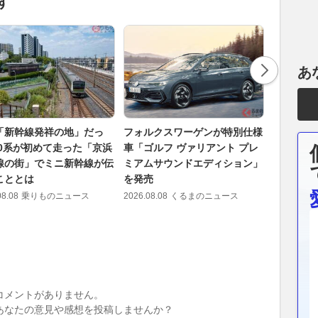
す
あ
「新幹線発祥の地」だっ
フォルクスワーゲンが特別仕様
【見逃し
 0系が初めて走った「京浜
車「ゴルフ ヴァリアント プレ
売から20
線の街」でミニ新幹線が伝
ミアムサウンドエディション」
プレまで!
こととは
を発売
の7月注
08.08
乗りものニュース
2026.08.08
くるまのニュース
2026.08.08
コメントがありません。
あなたの意見や感想を投稿しませんか？