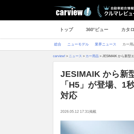
トップ
360°ビュー
カタ
総合
ニューモデル
業界ニュース
カー用
carview!
>
ニュース
>
カー用品
>
JESIMAIK から
JESIMAIK か
「H5」が登場、1
対応
2026.05.12 17:31
掲載