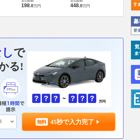
6.0 4WD
支払総額
支払総額
169
.
9
万円
198
.
448
.
0
0
万円
万円
なし
で
かる!
45秒で入力完了