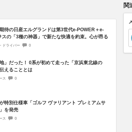
関
待の日産エルグランドは第3世代e-POWER＋e-
御サスの「3種の神器」で新たな快適を約束。心が昂る
・ドライバー
0
地」だった！ 0系が初めて走った「京浜東北線の
伝えることとは
ース
0
が特別仕様車「ゴルフ ヴァリアント プレミアムサ
」を発売
ース
0