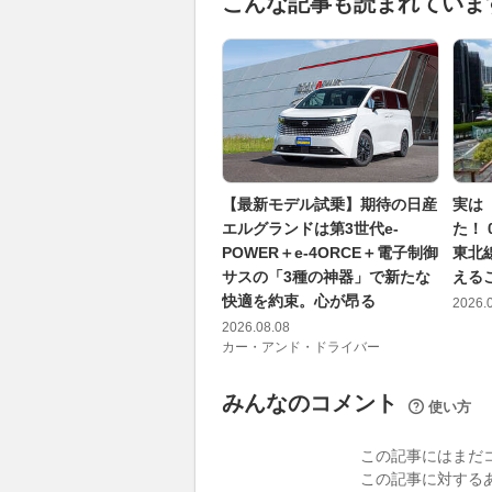
こんな記事も読まれていま
【最新モデル試乗】期待の日産
実は
エルグランドは第3世代e-
た！
POWER＋e-4ORCE＋電子制御
東北
サスの「3種の神器」で新たな
える
快適を約束。心が昂る
2026.
2026.08.08
カー・アンド・ドライバー
みんなのコメント
使い方
この記事にはまだ
この記事に対する