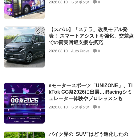
2026.08.10
レスポンス
0
【スバル】「ステラ」改良モデル発
表！ スマートアシストを強化、交差点
での衝突回避支援を拡充
2026.08.10
Auto Prove
0
eモータースポーツ「UNIZONE」、Ti
kTok GG祭2026に出展…iRacingシミ
ュレーター体験やプロレッスンも
2026.08.10
レスポンス
0
バイク界の“SUV”はどう進化したの