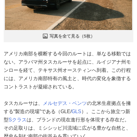
写真を全て見る（5枚）
アメリカ南部を横断する今回のルートは、単なる移動では
ない。アラバマ州タスカルーサを起点に、ルイジアナ州モ
ンローを経て、テキサス州オースティンへ到着。この行程
には、アメリカ南部特有の風土と、時代の変化を象徴する
コントラストが凝縮されている。
タスカルーサは、
メルセデス・ベンツ
の北米生産拠点を擁
する“製造の現場”である（GLE/
GLS
）。ここから旅立つ新
型
Sクラス
は、ブランドの現在進行形を体現する存在だ。
その足取りは、ミシシッピ川流域に広がる豊かな自然と、
歴史を刻む南部の街並みを貫いていく。