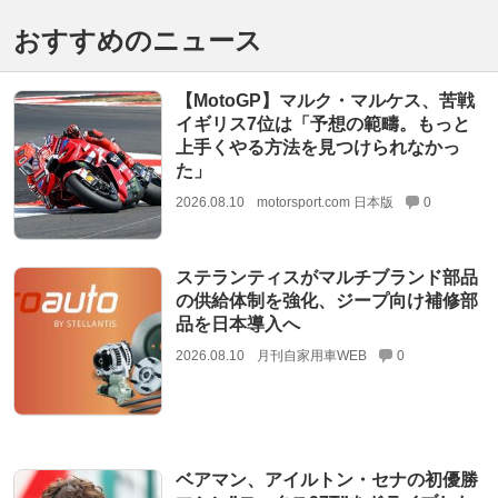
おすすめのニュース
【MotoGP】マルク・マルケス、苦戦
イギリス7位は「予想の範疇。もっと
上手くやる方法を見つけられなかっ
た」
2026.08.10
motorsport.com 日本版
0
ステランティスがマルチブランド部品
の供給体制を強化、ジープ向け補修部
品を日本導入へ
2026.08.10
月刊自家用車WEB
0
ベアマン、アイルトン・セナの初優勝