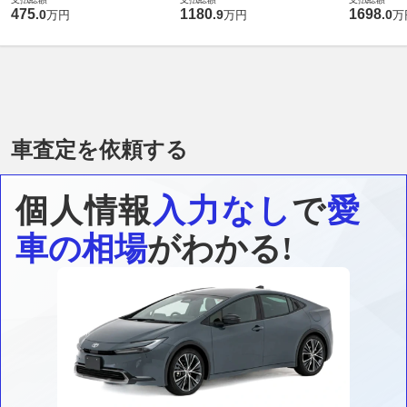
475
1180
1698
.
0
.
9
.
0
万円
万円
万
車査定を依頼する
個人情報
入力なし
で
愛
車の相場
がわかる!