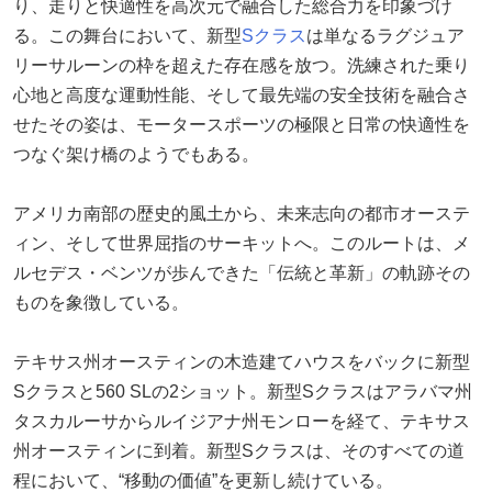
り、走りと快適性を高次元で融合した総合力を印象づけ
る。この舞台において、新型
Sクラス
は単なるラグジュア
リーサルーンの枠を超えた存在感を放つ。洗練された乗り
心地と高度な運動性能、そして最先端の安全技術を融合さ
せたその姿は、モータースポーツの極限と日常の快適性を
つなぐ架け橋のようでもある。
アメリカ南部の歴史的風土から、未来志向の都市オーステ
ィン、そして世界屈指のサーキットへ。このルートは、メ
ルセデス・ベンツが歩んできた「伝統と革新」の軌跡その
ものを象徴している。
テキサス州オースティンの木造建てハウスをバックに新型
Sクラスと560 SLの2ショット。新型Sクラスはアラバマ州
タスカルーサからルイジアナ州モンローを経て、テキサス
州オースティンに到着。新型Sクラスは、そのすべての道
程において、“移動の価値”を更新し続けている。