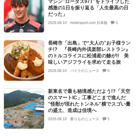
マシン”ロータス97T”をドライブした
感激の1日を振り返る「人生最高の日
だった」
2026.08.10
motorsport.com 日本版
3
長崎市「出島」で“大人の”お子様ラン
チ!? 『長崎内外倶楽部レストラン』
のトルコライスに松浦産の鯵が!! 美
味しいアジフライを求めて走る旅
2026.08.10
バイクのニュース
0
新東名で最も秘境感ただよう!?「天空
のスマートIC」工事どこまで進んだ
“怪獣が現れたトンネル”横でスゴい量
の盛土、造成は佳境へ
2026.08.10
乗りものニュース
5