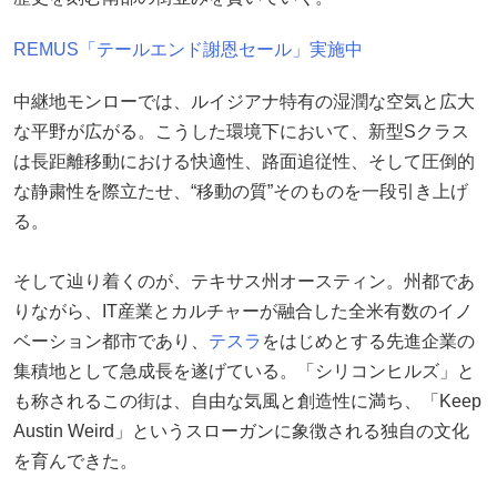
REMUS「テールエンド謝恩セール」実施中
中継地モンローでは、ルイジアナ特有の湿潤な空気と広大
な平野が広がる。こうした環境下において、新型Sクラス
は長距離移動における快適性、路面追従性、そして圧倒的
な静粛性を際立たせ、“移動の質”そのものを一段引き上げ
る。
そして辿り着くのが、テキサス州オースティン。州都であ
りながら、IT産業とカルチャーが融合した全米有数のイノ
ベーション都市であり、
テスラ
をはじめとする先進企業の
集積地として急成長を遂げている。「シリコンヒルズ」と
も称されるこの街は、自由な気風と創造性に満ち、「Keep
Austin Weird」というスローガンに象徴される独自の文化
を育んできた。