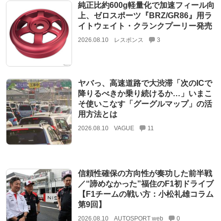
純正比約600g軽量化で加速フィール向
上、ゼロスポーツ『BRZ/GR86』用ラ
イトウェイト・クランクプーリー発売
2026.08.10
レスポンス
3
ヤバっ、高速道路で大渋滞「次のICで
降りるべきか乗り続けるか…」いまこ
そ使いこなす「グーグルマップ」の活
用方法とは
2026.08.10
VAGUE
11
信頼性確保の方向性が奏功した前半戦
／“諦めなかった”福住のF1初ドライブ
【F1チームの戦い方：小松礼雄コラム
第9回】
2026.08.10
AUTOSPORT web
0