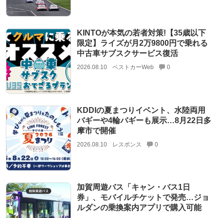
KINTOが本気の若者対策!【35歳以下
限定】ライズが月2万9800円で乗れる
中古車サブスクサービス復活
2026.08.10
ベストカーWeb
0
KDDIの夏まつりイベント、水陸両用
バギーや4輪バギーも展示…8月22日多
摩市で開催
2026.08.10
レスポンス
0
加賀周遊バス「キャン・バス1日
券」、モバイルチケットで発売…ジョ
ルダンの乗換案内アプリで購入可能