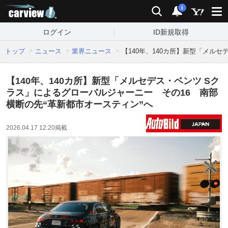
carview!
検索
通知
i
ログイン
ID新規取得
トップ
ニュース
業界ニュース
【140年、140カ所】新型「メル
【140年、140カ所】新型「メルセデス・ベンツ Sク
ラス」によるグローバルジャーニー その16 南部
横断の先“革新都市オースティン”へ
2026.04.17 12:20
掲載