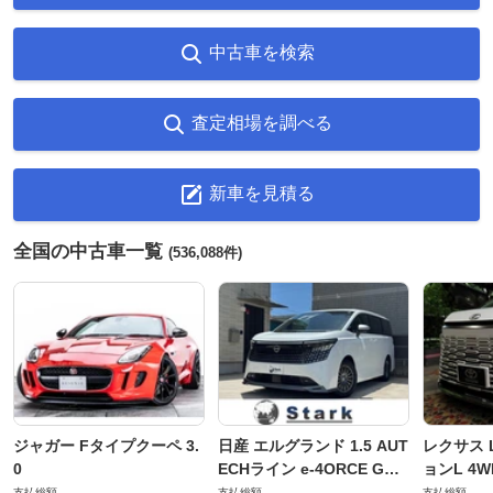
中古車を検索
査定相場を調べる
新車を見積る
全国の中古車一覧
(536,088件)
ジャガー Fタイプクーペ 3.
日産 エルグランド 1.5 AUT
レクサス L
0
ECHライン e-4ORCE Gス
ョンL 4W
ペック 4WD
支払総額
支払総額
支払総額