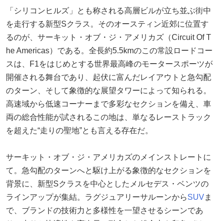
「シリコンヒルズ」とも称される高層ビルが立ち並ぶ街中
を走行する新型Sクラス。そのオースティン近郊に位置す
るのが、サーキット・オブ・ジ・アメリカズ（Circuit Of T
he Americas）である。全長約5.5kmのこの常設ロードコー
スは、F1をはじめとする世界最高峰のモータースポーツが
開催される舞台であり、起伏に富んだレイアウトと急勾配
のターン、そして象徴的な展望タワーによって知られる。
高速域から低速コーナーまで多彩なセクションを備え、車
両の総合性能が試されるこの地は、単なるレーストラック
を超えた“走りの聖地”とも言える存在だ。
サーキット・オブ・ジ・アメリカズのメインストレートに
て。急勾配のターンへと駆け上がる象徴的なセクションを
背景に、新型Sクラスを中心としたメルセデス・ベンツの
ラインアップが集結。ラグジュアリーサルーンから
SUV
ま
で、ブランドの技術力と多様性を一望させるシーンであ