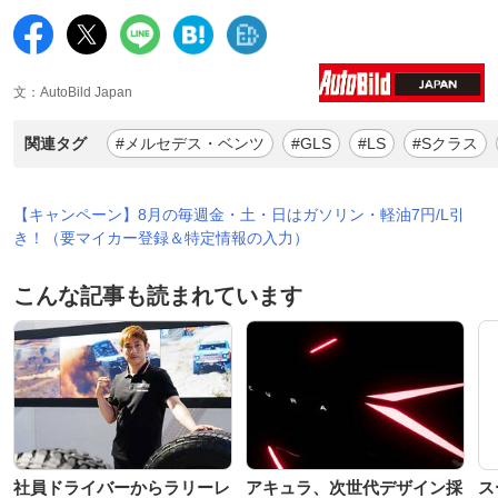
文：AutoBild Japan
関連タグ
#メルセデス・ベンツ
#GLS
#LS
#Sクラス
【キャンペーン】8月の毎週金・土・日はガソリン・軽油7円/L引
き！（要マイカー登録＆特定情報の入力）
こんな記事も読まれています
社員ドライバーからラリーレ
アキュラ、次世代デザイン採
ス