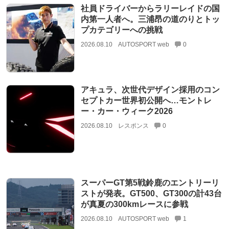
社員ドライバーからラリーレイドの国
内第一人者へ。三浦昂の道のりとトッ
プカテゴリーへの挑戦
2026.08.10
AUTOSPORT web
0
アキュラ、次世代デザイン採用のコン
セプトカー世界初公開へ…モントレ
ー・カー・ウィーク2026
2026.08.10
レスポンス
0
スーパーGT第5戦鈴鹿のエントリーリ
ストが発表。GT500、GT300の計43台
が真夏の300kmレースに参戦
2026.08.10
AUTOSPORT web
1