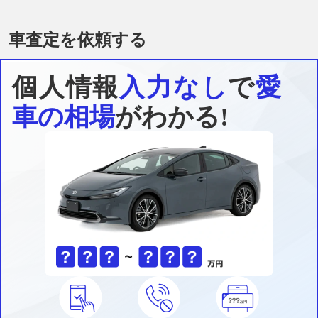
車査定を依頼する
個人情報
入力なし
で
愛
車の相場
がわかる!