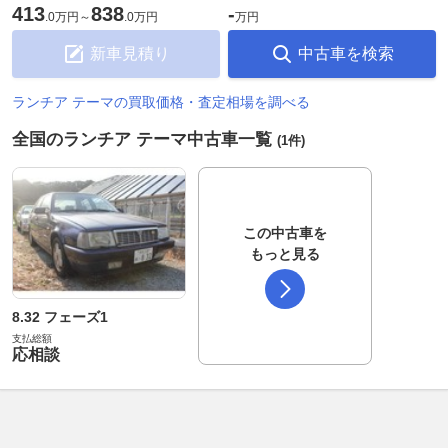
413
838
-
.
0万円
～
.
0万円
万円
新車見積り
中古車を検索
ランチア テーマの買取価格・査定相場を調べる
全国のランチア テーマ中古車一覧
(1件)
この中古車を
もっと見る
8.32 フェーズ1
支払総額
応相談