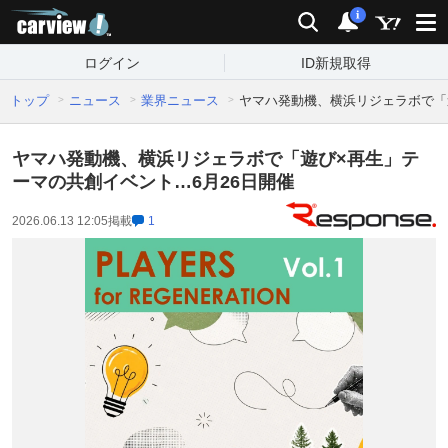
carview!
検索
通知
i
ログイン
ID新規取得
トップ
ニュース
業界ニュース
ヤマハ発動機、横浜リジェラボで「
ヤマハ発動機、横浜リジェラボで「遊び×再生」テ
ーマの共創イベント…6月26日開催
2026.06.13 12:05
掲載
1