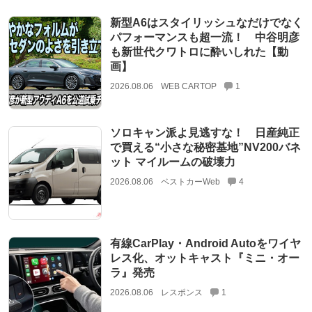
新型A6はスタイリッシュなだけでなく
パフォーマンスも超一流！ 中谷明彦
も新世代クワトロに酔いしれた【動
画】
2026.08.06
WEB CARTOP
1
ソロキャン派よ見逃すな！ 日産純正
で買える“小さな秘密基地”NV200バネ
ット マイルームの破壊力
2026.08.06
ベストカーWeb
4
有線CarPlay・Android Autoをワイヤ
レス化、オットキャスト『ミニ・オー
ラ』発売
2026.08.06
レスポンス
1