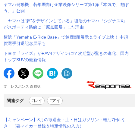
ヤマハ発動機、若年層向け企業映像シリーズ第1弾「本気で、遊ぼ
う。」公開
「ヤマハは“夢”をデザインしている」復活のヤマハ『シグナスX』
がスポーティ路線に「原点回帰」した理由
横浜「Yamaha E-Ride Base」で鈴鹿8耐展示＆ライブ上映！ 中須
賀選手引退記念展示も
トヨタ『ライズ』がRAV4デザインに!? 次期型が驚きの進化、国内
トップSUVの最新情報
文：レスポンス 森脇稔
関連タグ
#レイ
#アイ
【キャンペーン】8月の毎週金・土・日はガソリン・軽油7円/L引
き！（要マイカー登録＆特定情報の入力）