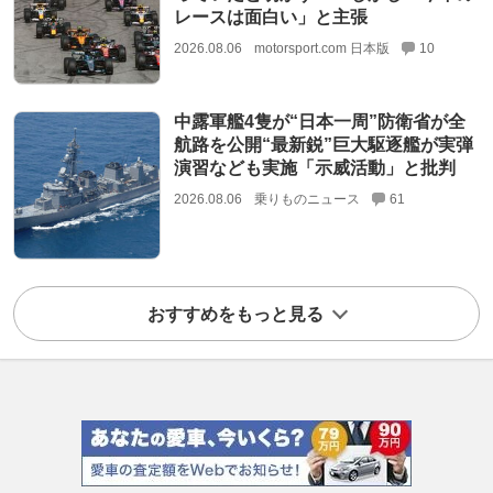
レースは面白い」と主張
2026.08.06
motorsport.com 日本版
10
中露軍艦4隻が“日本一周”防衛省が全
航路を公開“最新鋭”巨大駆逐艦が実弾
演習なども実施「示威活動」と批判
2026.08.06
乗りものニュース
61
おすすめをもっと見る