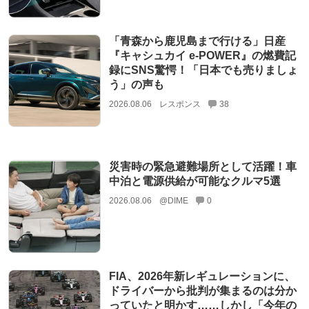
「青森から鹿児島まで行ける」日産
『キャシュカイ e-POWER』の燃費記
録にSNS驚愕！「日本でも売りましょ
う」の声も
2026.08.06
レスポンス
38
災害時の緊急避難場所として活躍！車
中泊と電源供給が可能なクルマ5選
2026.08.06
@DIME
0
FIA、2026年新レギュレーションに、
ドライバーから批判が集まるのは分か
っていたと明かす……しかし「今年の