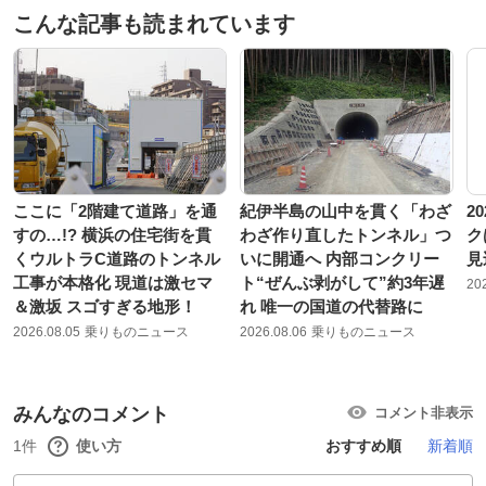
こんな記事も読まれています
ここに「2階建て道路」を通
紀伊半島の山中を貫く「わざ
2
すの…!? 横浜の住宅街を貫
わざ作り直したトンネル」つ
ク
くウルトラC道路のトンネル
いに開通へ 内部コンクリー
見
工事が本格化 現道は激セマ
ト“ぜんぶ剥がして”約3年遅
20
＆激坂 スゴすぎる地形！
れ 唯一の国道の代替路に
2026.08.05
乗りものニュース
2026.08.06
乗りものニュース
みんなのコメント
コメント非表示
1件
使い方
おすすめ順
新着順