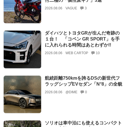
付二種の「個性派ギア」3選
2026.08.06
VAGUE
3
ダイハツとトヨタGRが生んだ奇跡の
１台！ 「コペン GR SPORT」を手
に入れられる時間はあとわずか!!
2026.08.06
WEB CARTOP
10
航続距離750kmを誇るDSの新世代フ
ラッグシップEVセダン「N°8」の全貌
2026.08.06
@DIME
0
ソリオは車中泊にも使えるコンパクト