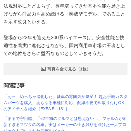
法規対応にとどまらず、長年培ってきた基本性能を磨き上
げながら商品力を高め続ける「熟成型モデル」であること
を示す改良といえる。
登場から22年を迎えた200系ハイエースは、安全性能と快
適性を着実に進化させながら、国内商用車市場の王者とし
ての地位をさらに盤石なものとしていきそうだ。
写真を全て見る（1枚）
関連記事
「えっ…めっちゃ進化した」愛車の雰囲気が劇変！ 超お手軽カスタ
ムパーツを購入。あらゆる車種に対応。配線不要で即取り付けOK
のアイテムを紹介［EXEA EL-181］
「まるで宇宙船」「62年前のクルマとは思えない…」フォルムが斬
新すぎるマツダの名車。実はメーカーの生き残りを賭けた一大プロ
ジェクトで生まれたモデルだった！