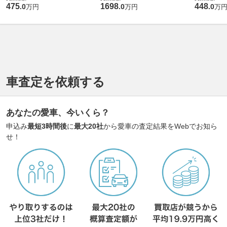
475
1698
448
.
0
.
0
.
0
万円
万円
万
車査定を依頼する
あなたの愛車、今いくら？
申込み
最短3時間後
に
最大20社
から愛車の査定結果をWebでお知ら
せ！