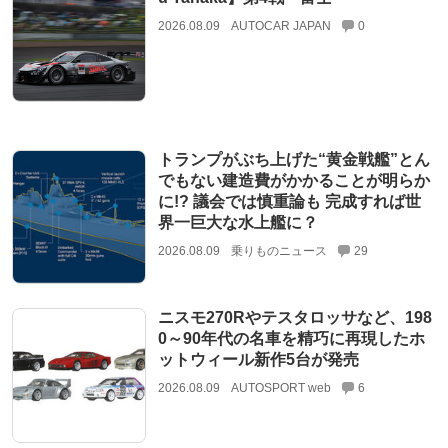
2026.08.09
AUTOCAR JAPAN
0
トランプがぶち上げた“黄金戦艦”とん
でもない建造費がかかることが明らか
に!? 議会では慎重論も 完成すれば世
界一巨大な水上艦に？
2026.08.09
乗りものニュース
29
ニスモ270Rやテスタロッサなど、198
0～90年代の名車を精巧に再現したホ
ットウィール新作5台が発売
2026.08.09
AUTOSPORT web
6