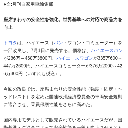
●文:月刊自家用車編集部
座席まわりの安全性を強化。世界基準への対応で商品力を
向上
トヨタ
は、ハイエース（
バン
・ワゴン・コミューター）を
一部改良し、7月1日に発売する。価格は、
ハイエースバン
が286万～468万3800円、
ハイエースワゴン
が335万600～
447万2600円、ハイエースコミューターが376万2000～42
6万300円（いずれも税込）。
今回の改良では、座席まわりの安全性能（強度・固定・ヘ
ッドレスト）を定めた国連欧州経済委員会の車両安全規則
に適合させ、乗員保護性能をさらに高めた。
国内専用モデルとして販売されているハイエースだが、国
際基準への適合によって安全性能を一段と向上させるとと