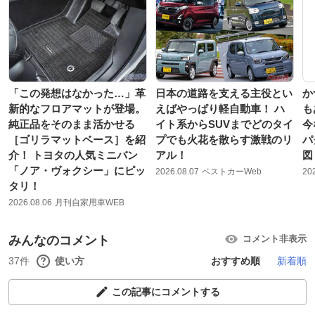
「この発想はなかった…」革
日本の道路を支える主役とい
か
新的なフロアマットが登場。
えばやっぱり軽自動車！ ハ
も
純正品をそのまま活かせる
イト系からSUVまでどのタイ
今
［ゴリラマットベース］を紹
プでも火花を散らす激戦のリ
パ
介！ トヨタの人気ミニバン
アル！
図
「ノア・ヴォクシー」にピッ
2026.08.07
ベストカーWeb
20
タリ！
2026.08.06
月刊自家用車WEB
みんなのコメント
コメント非表示
37件
使い方
おすすめ順
新着順
この記事にコメントする