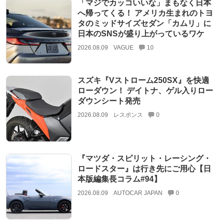
「マジでカッコいいな」まもなく日本
へ帰ってくる！ アメリカ生まれのトヨ
タのミッドサイズセダン「カムリ」に
日本のSNSが盛り上がっているワケ
2026.08.09
VAGUE
10
スズキ『Vストローム250SX』を快適
ローダウン！ デイトナ、ゲル入りロー
ダウンシート発売
2026.08.09
レスポンス
0
『マツダ・スピリット・レーシング・
ロードスター』は行き先にご用心【日
本版編集長コラム#94】
2026.08.09
AUTOCAR JAPAN
0