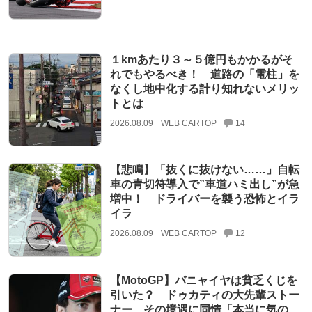
１kmあたり３～５億円もかかるがそ
れでもやるべき！ 道路の「電柱」を
なくし地中化する計り知れないメリッ
トとは
2026.08.09
WEB CARTOP
14
【悲鳴】「抜くに抜けない……」自転
車の青切符導入で”車道ハミ出し”が急
増中！ ドライバーを襲う恐怖とイラ
イラ
2026.08.09
WEB CARTOP
12
【MotoGP】バニャイヤは貧乏くじを
引いた？ ドゥカティの大先輩ストー
ナー、その境遇に同情「本当に気の