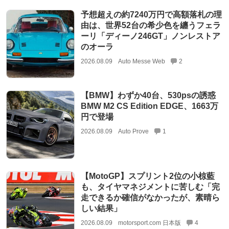
予想超えの約7240万円で高額落札の理
由は、世界52台の希少色を纏うフェラ
ーリ「ディーノ246GT」ノンレストア
のオーラ
2026.08.09
Auto Messe Web
2
【BMW】わずか40台、530psの誘惑
BMW M2 CS Edition EDGE、1663万
円で登場
2026.08.09
Auto Prove
1
【MotoGP】スプリント2位の小椋藍
も、タイヤマネジメントに苦しむ「完
走できるか確信がなかったが、素晴ら
しい結果」
2026.08.09
motorsport.com 日本版
4