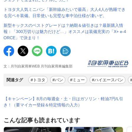
トヨタ大人気ミニバン「新幹線みたいで最高」大人4人が熟睡でき
る完ペキ装備。日常使いも完璧な車中泊仕様が凄いぞ。
新型キックスのベストグレードは？納期＆値引きは？最新購入情
報：「300万切りは魅力だけど…」オススメは装備充実の「X+ e-4
ORCE」で決まり！
文：月刊自家用車WEB 月刊自家用車編集部
関連タグ
#トヨタ
#バン
#ミュー
#ハイエースバン
【キャンペーン】8月の毎週金・土・日はガソリン・軽油7円/L引
き！（要マイカー登録＆特定情報の入力）
こんな記事も読まれています