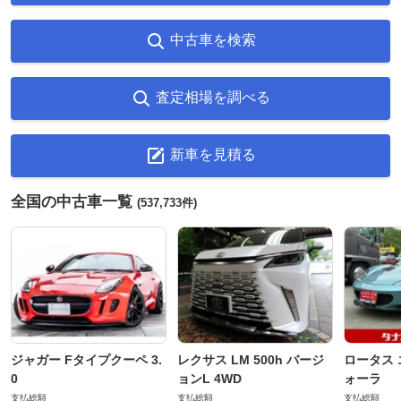
中古車を検索
査定相場を調べる
新車を見積る
全国の中古車一覧
(537,733件)
ジャガー Fタイプクーペ 3.
レクサス LM 500h バージ
ロータス 
0
ョンL 4WD
ォーラ
支払総額
支払総額
支払総額