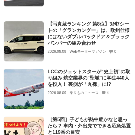
【写真蔵ランキング 第8位】3列7シー
トの「グランカングー」は、欧州仕様
にはないダブルバックドア＆ブラック
バンパーの組み合わせ
2026.08.09
Webモーターマガジン
0
LCCのジェットスターが“史上初”の取
り組み 航空業界の“聖域”に学生440人
を投入！ 裏側が「丸裸」に!?
2026.08.09
乗りものニュース
4
［第5回］子どもが熱中症かなと思っ
たら？ 車内・外出先でできる応急処置
と119番の目安