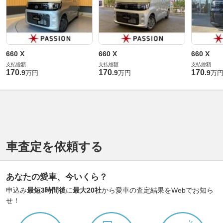
660 X
660 X
660 X
支払総額
支払総額
支払総額
170
170
170
.
9
.
9
.
9
万円
万円
万
車査定を依頼する
あなたの愛車、今いくら？
申込み
最短3時間後
に
最大20社
から愛車の査定結果をWebでお知ら
せ！