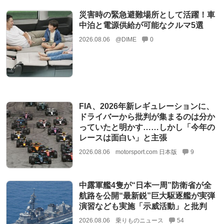
災害時の緊急避難場所として活躍！車
中泊と電源供給が可能なクルマ5選
2026.08.06
@DIME
0
FIA、2026年新レギュレーションに、
ドライバーから批判が集まるのは分か
っていたと明かす……しかし「今年の
レースは面白い」と主張
2026.08.06
motorsport.com 日本版
9
中露軍艦4隻が“日本一周”防衛省が全
航路を公開“最新鋭”巨大駆逐艦が実弾
演習なども実施「示威活動」と批判
2026.08.06
乗りものニュース
54