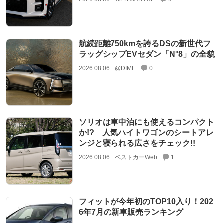
航続距離750kmを誇るDSの新世代フ
ラッグシップEVセダン「N°8」の全貌
2026.08.06
@DIME
0
ソリオは車中泊にも使えるコンパクト
か!? 人気ハイトワゴンのシートアレ
ンジと寝られる広さをチェック!!
2026.08.06
ベストカーWeb
1
フィットが今年初のTOP10入り！202
6年7月の新車販売ランキング