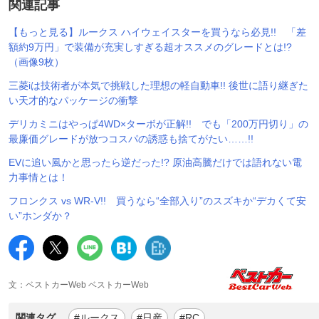
関連記事
【もっと見る】ルークス ハイウェイスターを買うなら必見!! 「差
額約9万円」で装備が充実しすぎる超オススメのグレードとは!?
（画像9枚）
三菱iは技術者が本気で挑戦した理想の軽自動車!! 後世に語り継ぎた
い天才的なパッケージの衝撃
デリカミニはやっぱ4WD×ターボが正解!! でも「200万円切り」の
最廉価グレードが放つコスパの誘惑も捨てがたい……!!
EVに追い風かと思ったら逆だった!? 原油高騰だけでは語れない電
力事情とは！
フロンクス vs WR-V!! 買うなら“全部入り”のスズキか“デカくて安
い”ホンダか？
文：ベストカーWeb ベストカーWeb
関連タグ
#ルークス
#日産
#RC