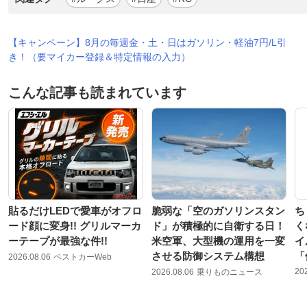
【キャンペーン】8月の毎週金・土・日はガソリン・軽油7円/L引
き！（要マイカー登録＆特定情報の入力）
こんな記事も読まれています
貼るだけLEDで愛車がオフロ
脆弱な「空のガソリンスタン
ち
ード顔に変身!! グリルマーカ
ド」が積極的に自衛する日！
く
ーテープが最強な件!!
米空軍、大型機の運用を一変
イ
させる防御システム構想
「
2026.08.06
ベストカーWeb
20
2026.08.06
乗りものニュース