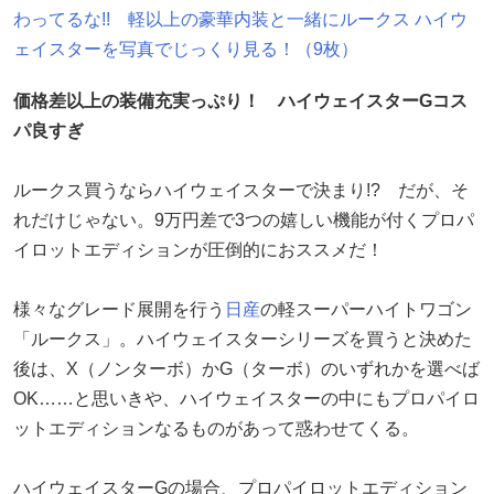
わってるな!! 軽以上の豪華内装と一緒にルークス ハイウ
ェイスターを写真でじっくり見る！（9枚）
価格差以上の装備充実っぷり！ ハイウェイスターGコス
パ良すぎ
ルークス買うならハイウェイスターで決まり!? だが、そ
れだけじゃない。9万円差で3つの嬉しい機能が付くプロパ
イロットエディションが圧倒的におススメだ！
様々なグレード展開を行う
日産
の軽スーパーハイトワゴン
「ルークス」。ハイウェイスターシリーズを買うと決めた
後は、X（ノンターボ）かG（ターボ）のいずれかを選べば
OK……と思いきや、ハイウェイスターの中にもプロパイロ
ットエディションなるものがあって惑わせてくる。
ハイウェイスターGの場合、プロパイロットエディション