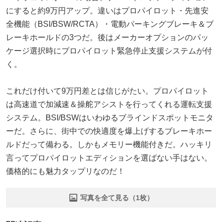
にすると約9万円アップ。違いはプロパイロット・先進安
全機能（BSI/BSW/RCTA）・電動パーキングブレーキ＆ブ
レーキホールドの3つだ。後はメーカーオプションのパッ
ケージ選択時にプロパイロット緊急停止支援システムが付
く。
これだけ付いて9万円差とは信じがたい。プロパイロット
は高速道で加減速＆操舵アシストを行ってくれる運転支援
システム。BSI/BSWはいわゆるブラインドスポットモニタ
ーだ。さらに、街中での快適度を爆上げするブレーキホー
ルドだって備わる。しかもメモリー機能付きだ。ハッキリ
言ってプロパイロットエディションを選ばない手はない。
価格的にも魅力タップリなのだ！
写真を全て見る（1枚）