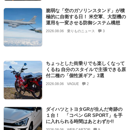
脆弱な「空のガソリンスタンド」が積
極的に自衛する日！ 米空軍、大型機の
運用を一変させる防御システム構想
2026.08.06
乗りものニュース
3
ちょっとした街乗りでも楽しくなって
くるね 自分のスタイルで主張できる原
付二種の「個性派ギア」3選
2026.08.06
VAGUE
2
ダイハツとトヨタGRが生んだ奇跡の
１台！ 「コペン GR SPORT」を手
に入れられる時間はあとわずか!!
2026.08.06
WEB CARTOP
9