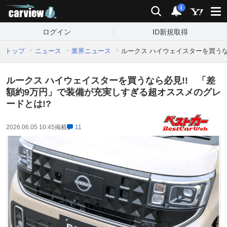
carview!
検索
通知
i
ログイン
ID新規取得
トップ
ニュース
業界ニュース
ルークス ハイウェイスターを買うな
ルークス ハイウェイスターを買うなら必見!! 「差
額約9万円」で装備が充実しすぎる超オススメのグレ
ードとは!?
2026.06.05 10:45
掲載
11