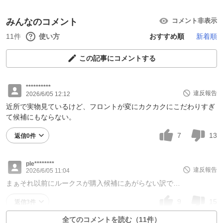
みんなのコメント
コメント非表示
11件
使い方
おすすめ順
新着順
この記事にコメントする
**********
違反報告
2026/6/05 12:12
近所で実物見ているけど、フロントが変にカクカクにこだわりすぎ
て候補にもならない。
7
13
返信0件
ple********
違反報告
2026/6/05 11:04
まぁそれ以前にルークスが購入候補にあがらない訳で…
9
15
返信3件
全てのコメントを読む（11件）