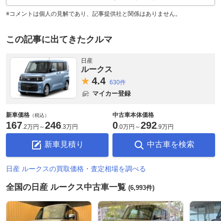
※コメントは個人の見解であり、記事提供社と関係はありません。
この記事に出てきたクルマ
日産
ルークス
4.
4
630件
マイカー登録
新車価格
中古車本体価格
（税込）
167
246
0
292
.
2万円
～
.
3万円
.
0万円
～
.
9万円
新車見積り
中古車を検索
日産 ルークスの買取価格・査定相場を調べる
全国の日産 ルークス中古車一覧
(6,993件)