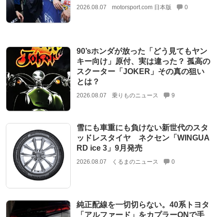
2026.08.07
motorsport.com 日本版
0
90’sホンダが放った「どう見てもヤン
キー向け」原付、実は違った？ 孤高の
スクーター「JOKER」その真の狙い
とは？
2026.08.07
乗りものニュース
9
雪にも車重にも負けない新世代のスタ
ッドレスタイヤ ネクセン「WINGUA
RD ice 3」9月発売
2026.08.07
くるまのニュース
0
純正配線を一切切らない。40系トヨタ
「アルファード」をカプラーONで手