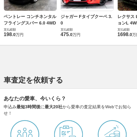
ベントレー コンチネンタル
ジャガー Fタイプクーペ 3.
レクサス L
フライングスパー 6.0 4WD
0
ョンL 4W
支払総額
支払総額
支払総額
198
475
1698
.
0
.
0
.
0
万円
万円
万
車査定を依頼する
あなたの愛車、今いくら？
申込み
最短3時間後
に
最大20社
から愛車の査定結果をWebでお知ら
せ！