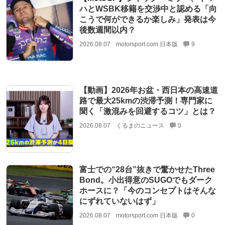
ハとWSBK移籍を交渉中と認める「向
こうで何ができるか楽しみ」発表は今
後数週間以内？
2026.08.07
motorsport.com 日本版
9
【動画】2026年お盆・西日本の高速道
路で最大25kmの渋滞予測！専門家に
聞く「激混みを回避するコツ」とは？
2026.08.07
くるまのニュース
0
富士での“28台”抜きで驚かせたThree
Bond。小出得意のSUGOでもダーク
ホースに？「今のコンセプトはそんな
にずれていないはず」
2026.08.07
motorsport.com 日本版
0