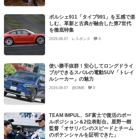
ポルシェ911「タイプ991」を五感で楽
しむ、革新と古典が融合した第7世代
を徹底特集
2026.08.07
レスポンス
0
使い勝手抜群！安心してロングドライ
ブができるスバルの電動SUV「トレイ
ルシーカー」の魅力
2026.08.07
@DIME
0
TEAM IMPUL、SF富士で復活のポー
ルポジション＆2位表彰台。星野一樹
監督「オサリバンのスピードとチーム
のポテンシャルを証明できた」