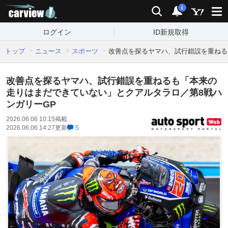
carview!
検索
通知
i
ログイン
ID新規取得
トップ
ニュース
スポーツ
改善点を探るヤマハ、試行錯誤を重ねる
改善点を探るヤマハ、試行錯誤を重ねるも「本来の
走りはまだできていない」とクアルタラロ／第8戦ハ
ンガリーGP
2026.06.06 10:15
掲載
2026.06.06 14:27
更新
5