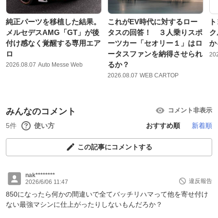
純正パーツを移植した結果。
これがEV時代に対するロー
ト
メルセデスAMG「GT」が後
タスの回答！ ３人乗りスポ
ク
付け感なく覚醒する専用エア
ーツカー「セオリー１」はロ
か
ロ
ータスファンを納得させられ
20
るか？
2026.08.07
Auto Messe Web
2026.08.07
WEB CARTOP
みんなのコメント
コメント非表示
5件
使い方
おすすめ順
新着順
この記事にコメントする
nak********
違反報告
2026/6/06 11:47
850になったら何かの間違いで全てバッチリハマって他を寄せ付け
ない最強マシンに仕上がったりしないもんだろか？