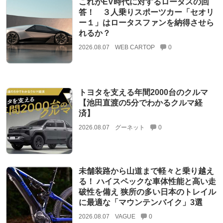
これがEV時代に対するロータスの回
答！ ３人乗りスポーツカー「セオリ
ー１」はロータスファンを納得させら
れるか？
2026.08.07
WEB CARTOP
0
トヨタを支える年間2000台のクルマ
【池田直渡の5分でわかるクルマ経
済】
2026.08.07
グーネット
0
未舗装路から山道まで軽々と乗り越え
る！ ハイスペックな車体性能と高い走
破性を備え 狭所の多い日本のトレイル
に最適な「マウンテンバイク」3選
2026.08.07
VAGUE
0