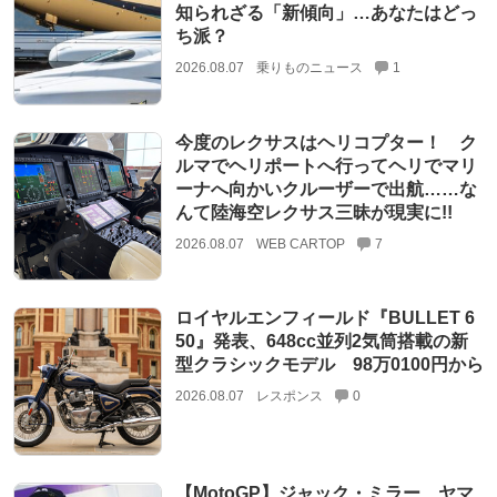
知られざる「新傾向」…あなたはどっ
ち派？
2026.08.07
乗りものニュース
1
今度のレクサスはヘリコプター！ ク
ルマでヘリポートへ行ってヘリでマリ
ーナへ向かいクルーザーで出航……な
んて陸海空レクサス三昧が現実に!!
2026.08.07
WEB CARTOP
7
ロイヤルエンフィールド『BULLET 6
50』発表、648cc並列2気筒搭載の新
型クラシックモデル 98万0100円から
2026.08.07
レスポンス
0
【MotoGP】ジャック・ミラー、ヤマ