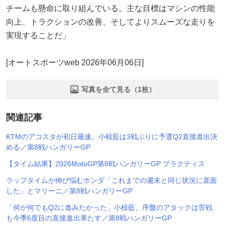
チームも懸命に取り組んでいる。主な目標はマシンの性能
向上、トラクションの改善、そしてよりスムーズな走りを
実現することだ」
[オートスポーツweb 2026年06月06日]
写真を全て見る（1枚）
関連記事
KTMのアコスタが初日最速。小椋藍は3戦ぶりに予選Q2直接進出決
める／第8戦ハンガリーGP
【タイム結果】2026MotoGP第8戦ハンガリーGP プラクティス
ラップタイムが伸び悩むホンダ「これまでの週末と同じ状況に直面
した」とマリーニ／第8戦ハンガリーGP
「何が何でもQ2に進みたかった」小椋藍、序盤のアタックは苦戦
も今季6度目の直接進出果たす／第8戦ハンガリーGP