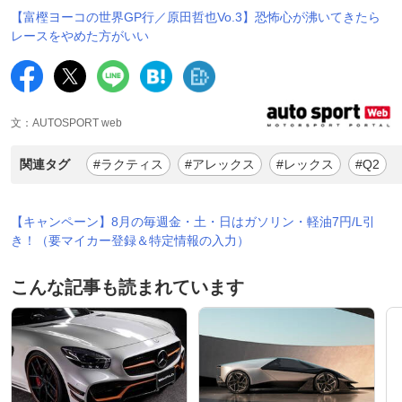
【富樫ヨーコの世界GP行／原田哲也Vo.3】恐怖心が沸いてきたら
レースをやめた方がいい
文：AUTOSPORT web
関連タグ
#ラクティス
#アレックス
#レックス
#Q2
【キャンペーン】8月の毎週金・土・日はガソリン・軽油7円/L引
き！（要マイカー登録＆特定情報の入力）
こんな記事も読まれています