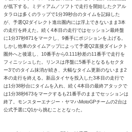
が低下する。ミディアム／ソフトで走行を開始したクアル
タラロは多くのラップで1分39秒台のタイムを記録した
が、予選Q2ダイレクト進出圏内には浮上できないまま3本
の走行を終えた。続く4本目の走行ではセッション最終盤
に1分37秒871をマークし、9番手にポジションを上げる。
しかし他車のタイムアップによって予選Q2直接ダイレクト
圏外へと後退し、10番手から0.111秒差の11番手で走行を
フィニッシュした。リンスは序盤に5番手となるもセクタ
ー3でのタイム抹消が続き、大幅なタイム更新のないまま2
本の走行を終える。新品タイヤを投入した3本目の走行で
は1分38秒台にタイムを入れ、続く4本目の最終アタックで
は1分38秒673をマークするも21番手のままでセッションは
終了。モンスターエナジー・ヤマハMotoGPチームの2台は
公式予選にQ1から挑むこととなった。