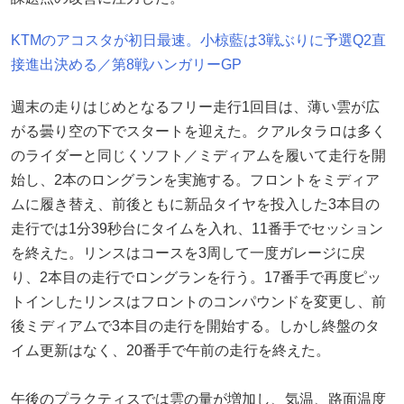
KTMのアコスタが初日最速。小椋藍は3戦ぶりに予選Q2直
接進出決める／第8戦ハンガリーGP
週末の走りはじめとなるフリー走行1回目は、薄い雲が広
がる曇り空の下でスタートを迎えた。クアルタラロは多く
のライダーと同じくソフト／ミディアムを履いて走行を開
始し、2本のロングランを実施する。フロントをミディア
ムに履き替え、前後ともに新品タイヤを投入した3本目の
走行では1分39秒台にタイムを入れ、11番手でセッション
を終えた。リンスはコースを3周して一度ガレージに戻
り、2本目の走行でロングランを行う。17番手で再度ピッ
トインしたリンスはフロントのコンパウンドを変更し、前
後ミディアムで3本目の走行を開始する。しかし終盤のタ
イム更新はなく、20番手で午前の走行を終えた。
午後のプラクティスでは雲の量が増加し、気温、路面温度