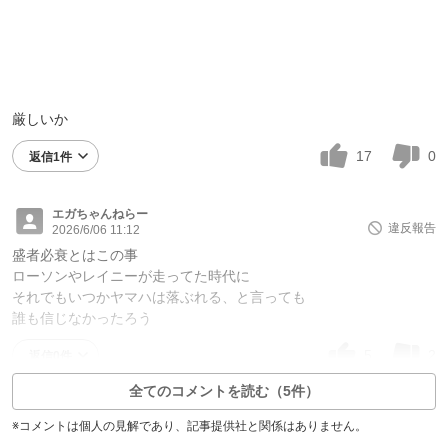
厳しいか
17
0
返信1件
エガちゃんねらー
違反報告
2026/6/06 11:12
盛者必衰とはこの事
ローソンやレイニーが走ってた時代に
それでもいつかヤマハは落ぶれる、と言っても
誰も信じなかったろう
5
2
返信0件
全てのコメントを読む（5件）
※コメントは個人の見解であり、記事提供社と関係はありません。