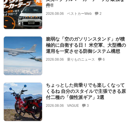
件!!
2026.08.06
ベストカーWeb
2
脆弱な「空のガソリンスタンド」が積
極的に自衛する日！ 米空軍、大型機の
運用を一変させる防御システム構想
2026.08.06
乗りものニュース
6
ちょっとした街乗りでも楽しくなって
くるね 自分のスタイルで主張できる原
付二種の「個性派ギア」3選
2026.08.06
VAGUE
3