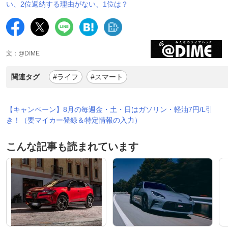
い、2位返納する理由がない、1位は？
文：@DIME
関連タグ
#ライフ
#スマート
【キャンペーン】8月の毎週金・土・日はガソリン・軽油7円/L引
き！（要マイカー登録＆特定情報の入力）
こんな記事も読まれています