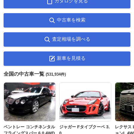
カタログを見る
中古車を検索
査定相場を調べる
新車を見積る
全国の中古車一覧
(531,934件)
ベントレー コンチネンタル
ジャガー Fタイプクーペ 3.
レクサス L
フライングスパー 6.0 4WD
0
ョンL 4W