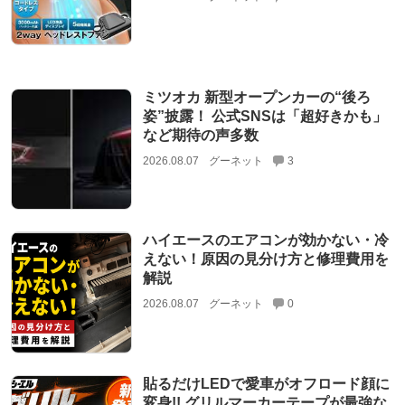
ミツオカ 新型オープンカーの“後ろ
姿”披露！ 公式SNSは「超好きかも」
など期待の声多数
2026.08.07
グーネット
3
ハイエースのエアコンが効かない・冷
えない！原因の見分け方と修理費用を
解説
2026.08.07
グーネット
0
貼るだけLEDで愛車がオフロード顔に
変身!! グリルマーカーテープが最強な