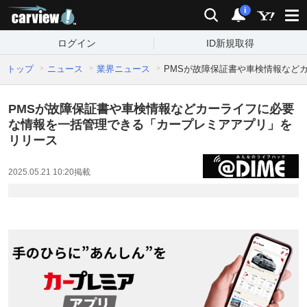
carview!
検索
通知
i
ログイン
ID新規取得
トップ
ニュース
業界ニュース
PMSが故障保証書や車検情報など
PMSが故障保証書や車検情報などカーライフに必要
な情報を一括管理できる「カープレミアアプリ」を
リリース
2025.05.21 10:20
掲載