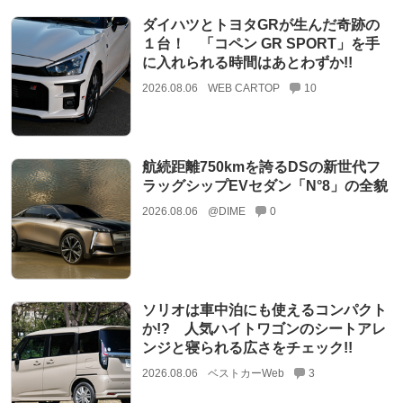
ダイハツとトヨタGRが生んだ奇跡の
１台！ 「コペン GR SPORT」を手
に入れられる時間はあとわずか!!
2026.08.06
WEB CARTOP
10
航続距離750kmを誇るDSの新世代フ
ラッグシップEVセダン「N°8」の全貌
2026.08.06
@DIME
0
ソリオは車中泊にも使えるコンパクト
か!? 人気ハイトワゴンのシートアレ
ンジと寝られる広さをチェック!!
2026.08.06
ベストカーWeb
3