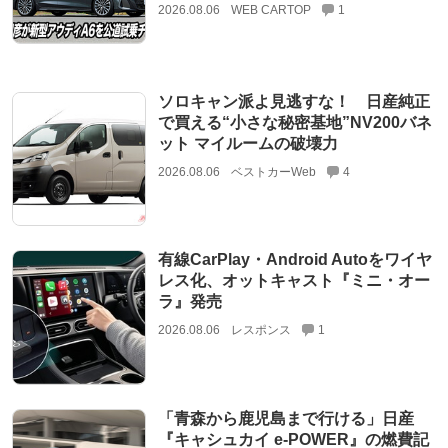
2026.08.06
WEB CARTOP
1
ソロキャン派よ見逃すな！ 日産純正
で買える“小さな秘密基地”NV200バネ
ット マイルームの破壊力
2026.08.06
ベストカーWeb
4
有線CarPlay・Android Autoをワイヤ
レス化、オットキャスト『ミニ・オー
ラ』発売
2026.08.06
レスポンス
1
「青森から鹿児島まで行ける」日産
『キャシュカイ e-POWER』の燃費記