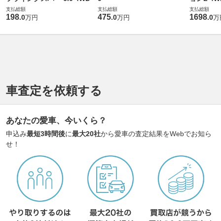
支払総額
支払総額
支払総額
198
475
1698
.
0
.
0
.
0
万円
万円
万
車査定を依頼する
あなたの愛車、今いくら？
申込み
最短3時間後
に
最大20社
から愛車の査定結果をWebでお知ら
せ！