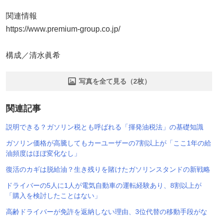
関連情報
https://www.premium-group.co.jp/
構成／清水眞希
写真を全て見る（2枚）
関連記事
説明できる？ガソリン税とも呼ばれる「揮発油税法」の基礎知識
ガソリン価格が高騰してもカーユーザーの7割以上が「ここ1年の給
油頻度はほぼ変化なし」
復活のカギは脱給油？生き残りを賭けたガソリンスタンドの新戦略
ドライバーの5人に1人が電気自動車の運転経験あり、8割以上が
「購入を検討したことはない」
高齢ドライバーが免許を返納しない理由、3位代替の移動手段がな