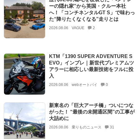
ーの隠れ家”から英国・クルー本社
へ！「コンチネンタルGT S」で味わっ
た“降りたくなくなる”走りとは
2026.08.06
VAGUE
2
KTM「1390 SUPER ADVENTURE S
EVO」インプレ｜新世代プレミアムツ
アラーに相応しい最新技術をフルに投
入
2026.08.06
webオートバイ
0
新東名の「巨大アーチ橋」ついにつな
がった！ “最後の未開通区間”の工事が
大詰めに
2026.08.06
乗りものニュース
31