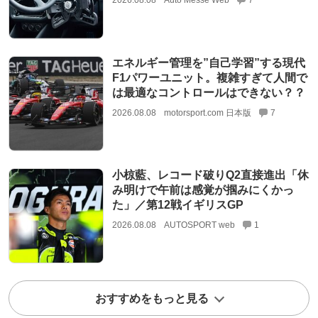
2026.08.08
Auto Messe Web
7
エネルギー管理を”自己学習”する現代
F1パワーユニット。複雑すぎて人間で
は最適なコントロールはできない？？
2026.08.08
motorsport.com 日本版
7
小椋藍、レコード破りQ2直接進出「休
み明けで午前は感覚が掴みにくかっ
た」／第12戦イギリスGP
2026.08.08
AUTOSPORT web
1
おすすめをもっと見る