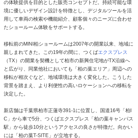
の体験提供を目的とした販売コンセプトだ。持続可能な環
境に優しいデザイン設計を特徴とし、デジタルツールを活
用して車両の検索や機能紹介、顧客個々のニーズに合わせ
たショールーム体験をサポートする。
移転前のMINI柏ショールームは2007年の開業以来、地域に
親しまれてきた。この19年の間に、つくば
エクスプレス
（TX）の開業を契機として柏市の新興住宅地がTX沿線へ
と広がり、同業他社においても「柏の葉エリア」周辺への
移転が相次ぐなど、地域環境は大きく変化した。こうした
背景を踏まえ、より利便性の高いロケーションへの移転を
決定した。
新店舗は千葉県柏市正蓮寺391-1に位置し、国道16号「柏I
C」から車で5分、つくばエクスプレス「柏の葉キャンパス
駅」から徒歩10分というアクセスの良さが特徴だ。向かい
には「柏の葉T-SITE」が立地する。