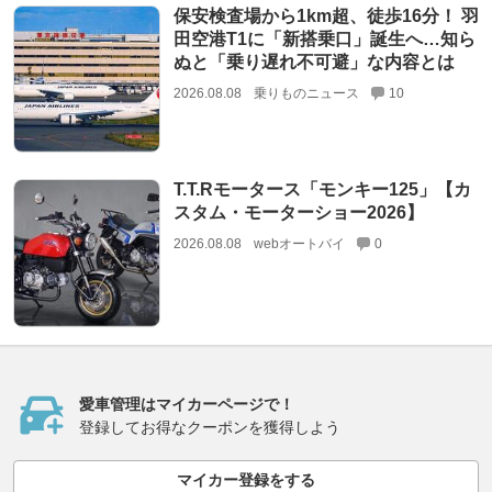
保安検査場から1km超、徒歩16分！ 羽
田空港T1に「新搭乗口」誕生へ…知ら
ぬと「乗り遅れ不可避」な内容とは
2026.08.08
乗りものニュース
10
T.T.Rモータース「モンキー125」【カ
スタム・モーターショー2026】
2026.08.08
webオートバイ
0
愛車管理はマイカーページで！
登録してお得なクーポンを獲得しよう
マイカー登録をする