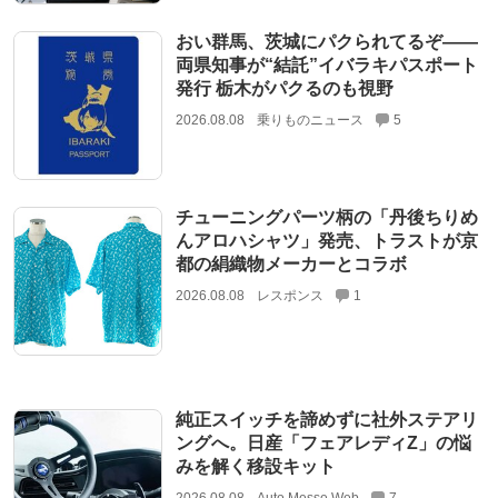
おい群馬、茨城にパクられてるぞ――
両県知事が“結託”イバラキパスポート
発行 栃木がパクるのも視野
2026.08.08
乗りものニュース
5
チューニングパーツ柄の「丹後ちりめ
んアロハシャツ」発売、トラストが京
都の絹織物メーカーとコラボ
2026.08.08
レスポンス
1
純正スイッチを諦めずに社外ステアリ
ングへ。日産「フェアレディZ」の悩
みを解く移設キット