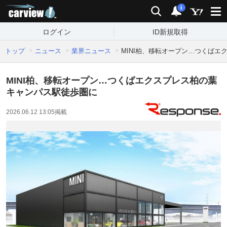
carview!
検索
通知
i
ログイン
ID新規取得
トップ
ニュース
業界ニュース
MINI柏、移転オープン…つくば
MINI柏、移転オープン…つくばエクスプレス柏の葉
キャンパス駅徒歩圏に
2026.06.12 13:05
掲載