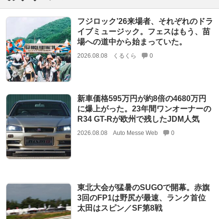
フジロック’26来場者、それぞれのドラ
イブミュージック。フェスはもう、苗
場への道中から始まっていた。
2026.08.08
くるくら
0
新車価格595万円が約8倍の4680万円
に爆上がった。23年間ワンオーナーの
R34 GT-Rが欧州で残したJDM人気
2026.08.08
Auto Messe Web
0
東北大会が猛暑のSUGOで開幕。赤旗
3回のFP1は野尻が最速、ランク首位
太田はスピン／SF第8戦