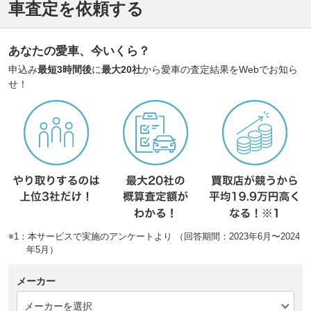
車査定を依頼する
あなたの愛車、今いくら？
申込み
最短3時間後
に
最大20社
から愛車の査定結果をWebでお知ら
せ！
※1：本サービスで実施のアンケートより （回答期間：2023年6月〜2024
年5月）
メーカー