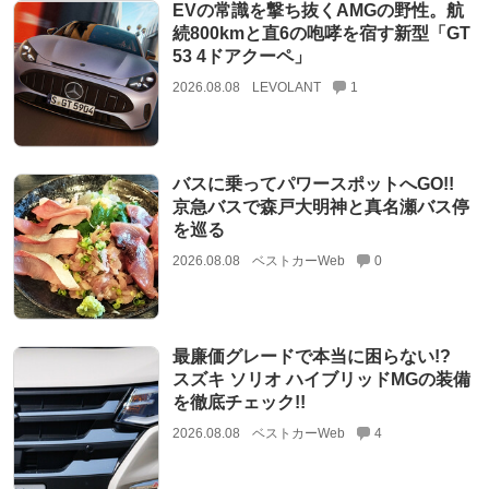
EVの常識を撃ち抜くAMGの野性。航
続800kmと直6の咆哮を宿す新型「GT
53 4ドアクーペ」
2026.08.08
LEVOLANT
1
バスに乗ってパワースポットへGO!!
京急バスで森戸大明神と真名瀬バス停
を巡る
2026.08.08
ベストカーWeb
0
最廉価グレードで本当に困らない!?
スズキ ソリオ ハイブリッドMGの装備
を徹底チェック!!
2026.08.08
ベストカーWeb
4