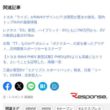
関連記事
トヨタ『ライズ』がRAV4デザインに!? 次期型が驚きの進化、国内
トップSUVの最新情報
レクサス『ES』新型、ハイブリッド・EVともに790万円から…EV
の航続は最大670km
次期「TT」なのか!? ポルシェ『ボクスター』の皮を被ったアウデ
ィ…共同開発スポーツカーをスクープ
【トヨタ RAV4 PHEV 新型試乗】PHEVはEVよりも高級になりう
る、ということを証明した…南陽一浩
三菱が新型EV『エクリプス スポーツバック』発表、日産『リー
フ』のOEM…北米投入へ
文：レスポンス 森脇稔
関連タグ
#BMW
#MINI
#オープン
#エクスプレス