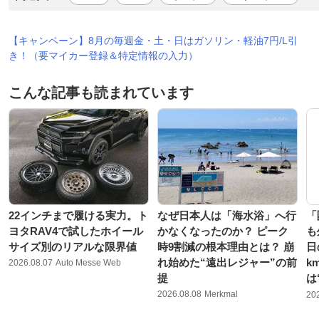
【キャンペーン】8月の毎週金・土・日はガソリン・軽油7円/L引
き！（要マイカー登録＆特定情報の入力）
こんな記事も読まれています
22インチまで履ける実力。ト
なぜ日本人は「海水浴」へ行
「
ヨタRAV4で試したホイール
かなくなったのか？ ピーク
も
サイズ別のリアルな限界値
時9割減の根本理由とは？ 崩
日
れ始めた“遠出レジャー”の前
k
2026.08.07
Auto Messe Web
提
は
2026.08.08
Merkmal
20