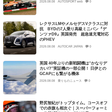
2026.08.08
AUTOSPORT web
0
レクサスLMやメルセデスVクラスに対
抗 BYDの7人乗り高級ミニバン『デ
ンツァD9』英国発売 超急速充電対応
のPHEV
2026.08.08
AUTOCAR JAPAN
0
英国 40年ぶりの新戦闘機は“かなりデ
カい!?”実証機の一部公開！ 日伊との
GCAPにも繋がる機体
2026.08.08
乗りものニュース
0
野尻智紀がトップタイム。コースオフ
での赤旗も相次ぐ｜スーパーフォーミ