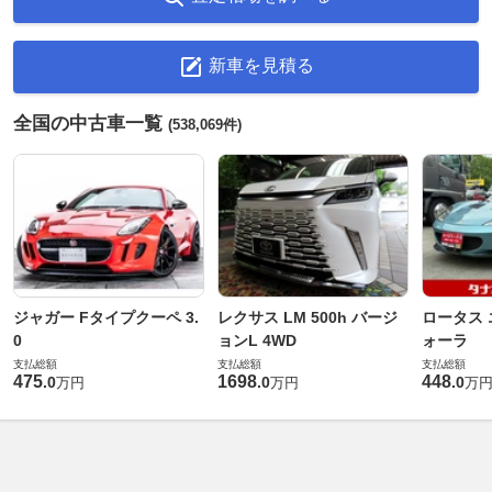
新車を見積る
全国の中古車一覧
(538,069件)
ジャガー Fタイプクーペ 3.
レクサス LM 500h バージ
ロータス 
0
ョンL 4WD
ォーラ
支払総額
支払総額
支払総額
475
1698
448
.
0
.
0
.
0
万円
万円
万