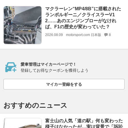
マクラーレン“MP4/8B”に搭載された
ランボルギーニ／クライスラーV1
2……あのエンジンブローがなけれ
ば、F1の歴史が変わっていた？
2026.08.09
motorsport.com 日本版
8
愛車管理はマイカーページで！
登録してお得なクーポンを獲得しよう
マイカー登録をする
おすすめのニュース
富士山の人気「道の駅」何も変わった
様子はなかったが…実は背景で「訴訟