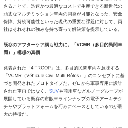
さることで、迅速かつ最適なコストで生産できる新世代の
頑丈なマルチミッション車両の開発が可能となった。安全
保障、持続可能性といった現代の重要な課題に対して、両
社はそれぞれの強みを持ち寄って解決策を提示している。
既存のアフターケア網も戦力に。「VCMR（多目的民間車
両）」構想の真価
発表された「4 TROOP」は、多目的民間車両を意味する
「VCMR（Véhicule Civil Multi-Rôles）」のコンセプトに基
づき開発されたプロトタイプだ。ゼロから軍事専用に設計
された車両ではなく、
SUV
や商用車などルノーグループが
展開している既存の市販車ラインナップの電子アーキテク
チャやプラットフォームを巧みにベースとしているのが最
大の特徴だ。