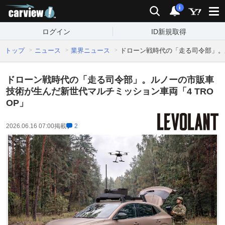
carview!
検索
通知
i
ログイン
ID新規取得
トップ
ニュース
業界ニュース
ドローン戦時代の「走る司令部」。
ドローン戦時代の「走る司令部」。ルノーの市販車
技術が生んだ新世代マルチミッション車両「4 TRO
OP」
2026.06.16 07:00
掲載
2