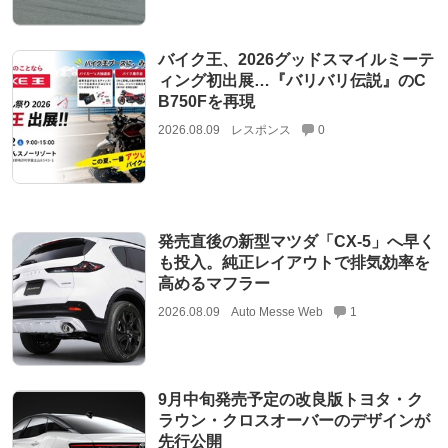
バイク王、2026グッドスマイルミーテ
ィング初出展…『バリバリ伝説』のC
B750Fを再現
2026.08.09
レスポンス
0
発売直後の新型マツダ「CX-5」へ早く
も投入。純正レイアウトで排気効率を
高めるマフラー
2026.08.09
Auto Messe Web
1
9月中旬発売予定の改良版トヨタ・ク
ラウン・クロスオーバーのデザインが
先行公開