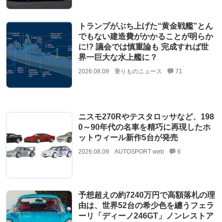
トランプがぶち上げた“黄金戦艦”とん
でもない建造費がかかることが明らか
に!? 議会では慎重論も 完成すれば世
界一巨大な水上艦に？
2026.08.09
乗りものニュース
71
ニスモ270Rやテスタロッサなど、198
0～90年代の名車を精巧に再現したホ
ットウィール新作5台が発売
2026.08.09
AUTOSPORT web
6
予想超えの約7240万円で高額落札の理
由は、世界52台の希少色を纏うフェラ
ーリ「ディーノ246GT」ノンレストア