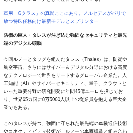
軍用「Gクラス」の真髄ここにあり。メルセデスがパリで
放つ特殊任務向け最新モデルとスプリンター
防衛の巨人・タレスが注ぎ込む強固なセキュリティと最先
端のデジタル頭脳
今回ルノーとタッグを組んだタレス（Thales）は、防衛や
航空宇宙、さらにはサイバー＆デジタル分野における高度
なテクノロジーで世界をリードするグローバル企業だ。人
工知能（AI）やサイバーセキュリティ、量子、クラウドと
いった重要分野の研究開発に年間45億ユーロを投じてお
り、世界65カ国に8万5000人以上の従業員を抱える巨大企
業でもある。
このタレスが持つ、強固に守られた最先端の車載通信技術
やコネクティビティ技術が、ルノーの車両構造と組み合わ