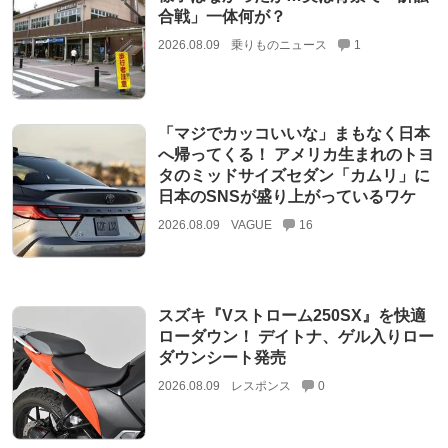
合戦」一体何が？
2026.08.09
乗りものニュース
1
「マジでカッコいいな」まもなく日本
へ帰ってくる！ アメリカ生まれのトヨ
タのミッドサイズセダン「カムリ」に
日本のSNSが盛り上がっているワケ
2026.08.09
VAGUE
16
スズキ『Vストローム250SX』を快適
ローダウン！ デイトナ、ゲル入りロー
ダウンシート発売
2026.08.09
レスポンス
0