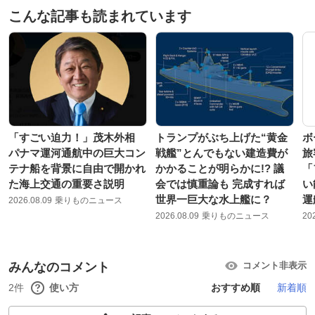
こんな記事も読まれています
「すごい迫力！」茂木外相
トランプがぶち上げた“黄金
ボ
パナマ運河通航中の巨大コン
戦艦”とんでもない建造費が
旅
テナ船を背景に自由で開かれ
かかることが明らかに!? 議
「
た海上交通の重要さ説明
会では慎重論も 完成すれば
い
世界一巨大な水上艦に？
運
2026.08.09
乗りものニュース
2026.08.09
乗りものニュース
20
みんなのコメント
コメント非表示
2件
使い方
おすすめ順
新着順