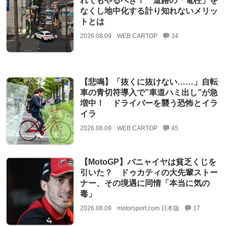
れでもやるべき！ 道路の「電柱」を
なくし地中化する計り知れないメリッ
トとは
2026.08.09
WEB CARTOP
34
【悲鳴】「抜くに抜けない……」自転
車の青切符導入で”車道ハミ出し”が急
増中！ ドライバーを襲う恐怖とイラ
イラ
2026.08.09
WEB CARTOP
45
【MotoGP】バニャイヤは貧乏くじを
引いた？ ドゥカティの大先輩ストー
ナー、その境遇に同情「本当に気の
毒」
2026.08.09
motorsport.com 日本版
17