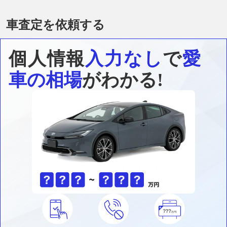
車査定を依頼する
個人情報
入力なし
で
愛
車の相場
がわかる!