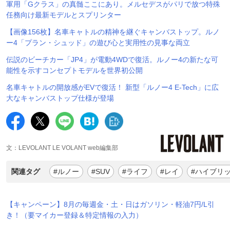
軍用「Gクラス」の真髄ここにあり。メルセデスがパリで放つ特殊
任務向け最新モデルとスプリンター
【画像156枚】名車キャトルの精神を継ぐキャンバストップ。ルノ
ー4「プラン・シュッド」の遊び心と実用性の見事な両立
伝説のビーチカー「JP4」が電動4WDで復活。ルノー4の新たな可
能性を示すコンセプトモデルを世界初公開
名車キャトルの開放感がEVで復活！ 新型「ルノー4 E-Tech」に広
大なキャンバストップ仕様が登場
文：LEVOLANT LE VOLANT web編集部
関連タグ
#ルノー
#SUV
#ライフ
#レイ
#ハイブリ
【キャンペーン】8月の毎週金・土・日はガソリン・軽油7円/L引
き！（要マイカー登録＆特定情報の入力）