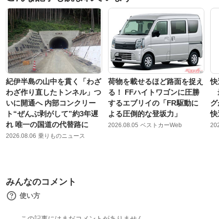
紀伊半島の山中を貫く「わざ
荷物を載せるほど路面を捉え
快
わざ作り直したトンネル」つ
る！ FFハイトワゴンに圧勝
最
いに開通へ 内部コンクリー
するエブリイの「FR駆動に
グ
ト“ぜんぶ剥がして”約3年遅
よる圧倒的な登坂力」
快
れ 唯一の国道の代替路に
2026.08.05
ベストカーWeb
20
2026.08.06
乗りものニュース
みんなのコメント
使い方
この記事にはまだコメントがありません。