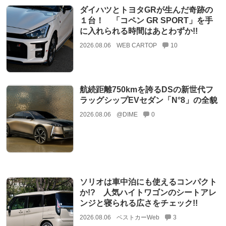
ダイハツとトヨタGRが生んだ奇跡の
１台！ 「コペン GR SPORT」を手
に入れられる時間はあとわずか!!
2026.08.06
WEB CARTOP
10
航続距離750kmを誇るDSの新世代フ
ラッグシップEVセダン「N°8」の全貌
2026.08.06
@DIME
0
ソリオは車中泊にも使えるコンパクト
か!? 人気ハイトワゴンのシートアレ
ンジと寝られる広さをチェック!!
2026.08.06
ベストカーWeb
3