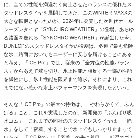
に、全ての性能を満遍なく向上させたバランスに優れたス
タッドレスタイヤを展開してきた。このWINTER MAXXの
大きな転機となったのが、2024年に発売した次世代オール
シーズンタイヤ「SYNCHRO WEATHER」の登場。あらゆ
る路面を走れる「SYNCHRO WEATHER」が誕生した今、
DUNLOPのスタッドレスタイヤの役割は、冬道で最も危険
な氷上路面においてもユーザーに安心を届けることにある
と考え、「ICE Pro」では、従来の「全方位の性能バラン
ス」からあえて舵を切り、氷上性能と相反する一部の性能
を犠牲にし、氷上性能を限界まで追求。それにより、これ
までにない確かな氷上パフォーマンスを実現したという。
そんな「ICE Pro」の最大の特徴は、「やわらかくて、ふん
ばる」こと。これを実現したのが、新開発の「ふんばり吸
水ゴム」。これまでの同社のスタッドレスタイヤは、「除
水」をして「密着」することで氷上でもしっかり止まって
いたが、「ICE Pro」は「密着」の先に着目し、低温でゴム