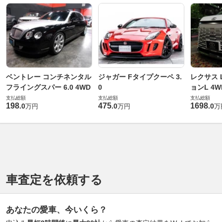
ベントレー コンチネンタル
ジャガー Fタイプクーペ 3.
レクサス L
フライングスパー 6.0 4WD
0
ョンL 4W
支払総額
支払総額
支払総額
198
475
1698
.
0
.
0
.
0
万円
万円
万
車査定を依頼する
あなたの愛車、今いくら？