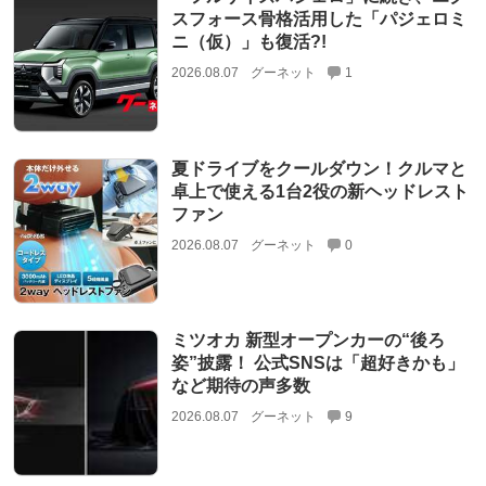
スフォース骨格活用した「パジェロミ
ニ（仮）」も復活?!
2026.08.07
グーネット
1
夏ドライブをクールダウン！クルマと
卓上で使える1台2役の新ヘッドレスト
ファン
2026.08.07
グーネット
0
ミツオカ 新型オープンカーの“後ろ
姿”披露！ 公式SNSは「超好きかも」
など期待の声多数
2026.08.07
グーネット
9