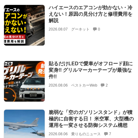
ハイエースのエアコンが効かない・冷
えない！原因の見分け方と修理費用を
解説
2026.08.07
グーネット
0
貼るだけLEDで愛車がオフロード顔に
変身!! グリルマーカーテープが最強な
件!!
2026.08.06
ベストカーWeb
2
脆弱な「空のガソリンスタンド」が積
極的に自衛する日！ 米空軍、大型機の
運用を一変させる防御システム構想
2026.08.06
乗りものニュース
7