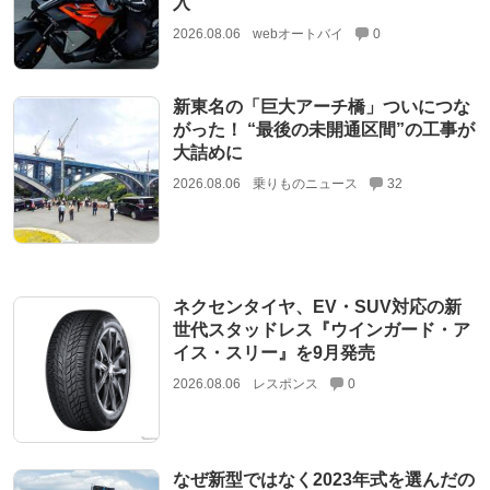
入
2026.08.06
webオートバイ
0
新東名の「巨大アーチ橋」ついにつな
がった！ “最後の未開通区間”の工事が
大詰めに
2026.08.06
乗りものニュース
32
ネクセンタイヤ、EV・SUV対応の新
世代スタッドレス『ウインガード・ア
イス・スリー』を9月発売
2026.08.06
レスポンス
0
なぜ新型ではなく2023年式を選んだの