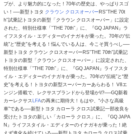
プが、より魅力的になった！70年の歴史は、やっぱりスゴ
い！──新型トヨタ
クラウン クロスオーバー
RS"THE 70t
h"試乗記トヨタの新型「クラウン クロスオーバー」に設定
された、特別仕様車「"THE 70th"」に、『GQ JAPAN』ラ
イフスタイル・エディターのイナガキが乗った。70年の“伝
統”と“歴史”を考える！悩んでいる人は、今こそ買うべし──
新型トヨタ クラウン クロスオーバーRS"THE 70th"試乗記
トヨタの新型「クラウン クロスオーバー」に設定された、
特別仕様車「"THE 70th"」に、『GQ JAPAN』ライフスタ
イル・エディターのイナガキが乗った。70年の“伝統”と“歴
史”を考える！トヨタの新型スーパーカーあらわる！ V8エ
ンジン搭載で、レクサスブランドから登場か\!?──GQ新着
カーレクサス
LFA
の再来に期待大！もはや、“小さな高級
車”である──新型トヨタ カローラ クロス試乗記一部改良を
受けたトヨタの新しい「カローラ クロス」に、『GQ JAPA
N』ライフスタイル・エディターのイナガキが乗った！絶
えず進化を続けている──新型トヨタ カローラ クロス試乗