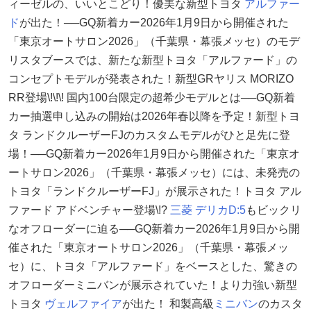
ィーゼルの、いいとこどり！優美な新型トヨタ
アルファー
ド
が出た！──GQ新着カー2026年1月9日から開催された
「東京オートサロン2026」（千葉県・幕張メッセ）のモデ
リスタブースでは、新たな新型トヨタ「アルファード」の
コンセプトモデルが発表された！新型GRヤリス MORIZO
RR登場\!\!\! 国内100台限定の超希少モデルとは──GQ新着
カー抽選申し込みの開始は2026年春以降を予定！新型トヨ
タ ランドクルーザーFJのカスタムモデルがひと足先に登
場！──GQ新着カー2026年1月9日から開催された「東京オ
ートサロン2026」（千葉県・幕張メッセ）には、未発売の
トヨタ「ランドクルーザーFJ」が展示された！トヨタ アル
ファード アドベンチャー登場\!?
三菱
デリカD:5
もビックリ
なオフローダーに迫る──GQ新着カー2026年1月9日から開
催された「東京オートサロン2026」（千葉県・幕張メッ
セ）に、トヨタ「アルファード」をベースとした、驚きの
オフローダーミニバンが展示されていた！より力強い新型
トヨタ
ヴェルファイア
が出た！ 和製高級
ミニバン
のカスタ