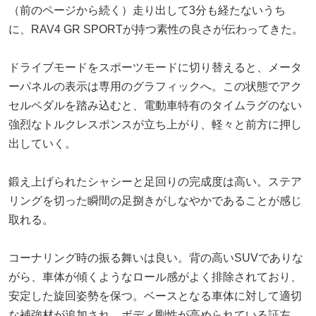
（前のページから続く）走り出して3分も経たないうち
に、RAV4 GR SPORTが持つ素性の良さが伝わってきた。
ドライブモードをスポーツモードに切り替えると、メータ
ーパネルの表示は専用のグラフィックへ。この状態でアク
セルペダルを踏み込むと、電動車特有のタイムラグのない
強烈なトルクレスポンスが立ち上がり、軽々と前方に押し
出していく。
鍛え上げられたシャシーと足回りの完成度は高い。ステア
リングを切った瞬間の足捌きがしなやかであることが感じ
取れる。
コーナリング時の振る舞いは良い。背の高いSUVでありな
がら、車体が傾くようなロール感がよく排除されており、
安定した旋回姿勢を保つ。ベースとなる車体に対して適切
な補強材が追加され、ボディ剛性が高められている証左