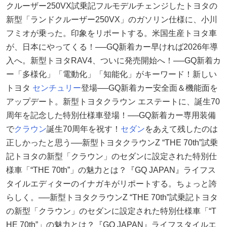
クルーザー250VX試乗記フルモデルチェンジしたトヨタの
新型「ランドクルーザー250VX」のガソリン仕様に、小川
フミオが乗った。印象をリポートする。米国生産トヨタ車
が、日本にやってくる！──GQ新着カー早ければ2026年導
入へ。新型トヨタRAV4、ついに発売開始へ！──GQ新着カ
ー「多様化」「電動化」「知能化」がキーワード！新しい
トヨタ
センチュリー
登場──GQ新着カー安全面＆機能面を
アップデート。新型トヨタクラウン エステートに、誕生70
周年を記念した特別仕様車登場！──GQ新着カー専用装備
で
クラウン
誕生70周年を祝す！
セダン
をあえて残したのは
正しかったと思う──新型トヨタクラウンZ “THE 70th”試乗
記トヨタの新型「クラウン」のセダンに設定された特別仕
様車「“THE 70th”」の魅力とは？『GQ JAPAN』ライフス
タイルエディターのイナガキがリポートする。ちょっと誇
らしく。──新型トヨタクラウンZ “THE 70th”試乗記トヨタ
の新型「クラウン」のセダンに設定された特別仕様車「“T
HE 70th”」の魅力とは？『GQ JAPAN』ライフスタイルエ