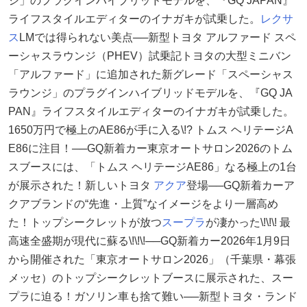
ジ」のプラグインハイブリッドモデルを、『GQ JAPAN』
ライフスタイルエディターのイナガキが試乗した。
レクサ
ス
LMでは得られない美点──新型トヨタ アルファード スペ
ーシャスラウンジ（PHEV）試乗記トヨタの大型ミニバン
「アルファード」に追加された新グレード「スペーシャス
ラウンジ」のプラグインハイブリッドモデルを、『GQ JA
PAN』ライフスタイルエディターのイナガキが試乗した。
1650万円で極上のAE86が手に入る\!? トムス ヘリテージA
E86に注目！──GQ新着カー東京オートサロン2026のトム
スブースには、「トムス ヘリテージAE86」なる極上の1台
が展示された！新しいトヨタ
アクア
登場──GQ新着カーア
クアブランドの“先進・上質”なイメージをより一層高め
た！トップシークレットが放つ
スープラ
が凄かった\!\!\! 最
高速全盛期が現代に蘇る\!\!\!──GQ新着カー2026年1月9日
から開催された「東京オートサロン2026」（千葉県・幕張
メッセ）のトップシークレットブースに展示された、スー
プラに迫る！ガソリン車も捨て難い──新型トヨタ・ランド