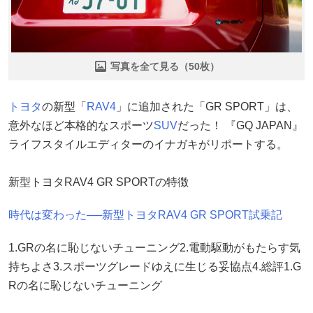
写真を全て見る（50枚）
トヨタ
の新型「
RAV4
」に追加された「GR SPORT」は、
意外なほど本格的なスポーツ
SUV
だった！ 『GQ JAPAN』
ライフスタイルエディターのイナガキがリポートする。
新型トヨタRAV4 GR SPORTの特徴
時代は変わった──新型トヨタRAV4 GR SPORT試乗記
1.GRの名に恥じないチューニング2.電動駆動がもたらす気
持ちよさ3.スポーツグレードゆえに生じる妥協点4.総評1.G
Rの名に恥じないチューニング