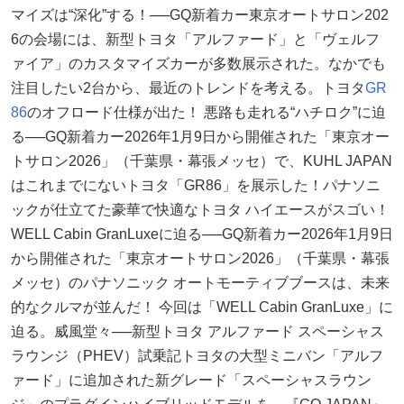
マイズは“深化”する！──GQ新着カー東京オートサロン202
6の会場には、新型トヨタ「アルファード」と「ヴェルフ
ァイア」のカスタマイズカーが多数展示された。なかでも
注目したい2台から、最近のトレンドを考える。トヨタ
GR
86
のオフロード仕様が出た！ 悪路も走れる“ハチロク”に迫
る──GQ新着カー2026年1月9日から開催された「東京オー
トサロン2026」（千葉県・幕張メッセ）で、KUHL JAPAN
はこれまでにないトヨタ「GR86」を展示した！パナソニ
ックが仕立てた豪華で快適なトヨタ ハイエースがスゴい！
WELL Cabin GranLuxeに迫る──GQ新着カー2026年1月9日
から開催された「東京オートサロン2026」（千葉県・幕張
メッセ）のパナソニック オートモーティブブースは、未来
的なクルマが並んだ！ 今回は「WELL Cabin GranLuxe」に
迫る。威風堂々──新型トヨタ アルファード スペーシャス
ラウンジ（PHEV）試乗記トヨタの大型ミニバン「アルフ
ァード」に追加された新グレード「スペーシャスラウン