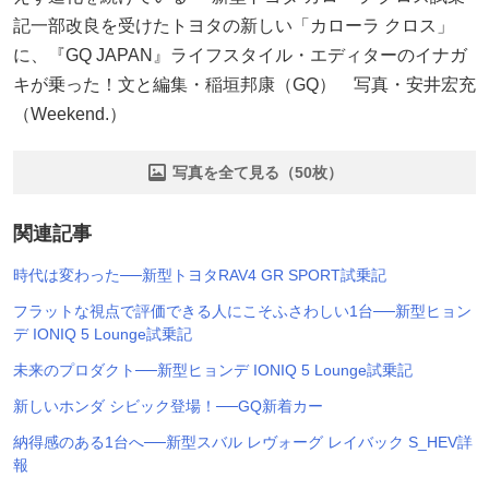
記一部改良を受けたトヨタの新しい「カローラ クロス」
に、『GQ JAPAN』ライフスタイル・エディターのイナガ
キが乗った！文と編集・稲垣邦康（GQ） 写真・安井宏充
（Weekend.）
写真を全て見る（50枚）
関連記事
時代は変わった──新型トヨタRAV4 GR SPORT試乗記
フラットな視点で評価できる人にこそふさわしい1台──新型ヒョン
デ IONIQ 5 Lounge試乗記
未来のプロダクト──新型ヒョンデ IONIQ 5 Lounge試乗記
新しいホンダ シビック登場！──GQ新着カー
納得感のある1台へ──新型スバル レヴォーグ レイバック S_HEV詳
報