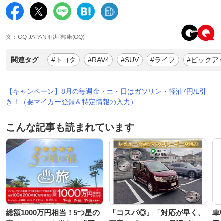
文：GQ JAPAN 稲垣邦康(GQ)
関連タグ
#トヨタ
#RAV4
#SUV
#ライフ
#ピックア
【キャンペーン】8月の毎週金・土・日はガソリン・軽油7円/L引
き！（要マイカー登録＆特定情報の入力）
こんな記事も読まれています
総額1000万円相当！5つ星の
「コスパ◎」「対応が早く、
車