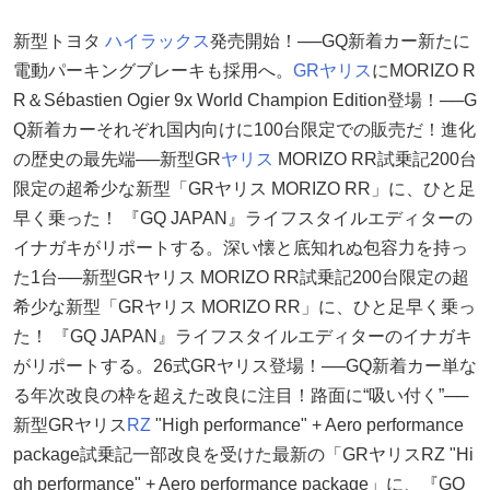
新型トヨタ
ハイラックス
発売開始！──GQ新着カー新たに
電動パーキングブレーキも採用へ。
GRヤリス
にMORIZO R
R＆Sébastien Ogier 9x World Champion Edition登場！──G
Q新着カーそれぞれ国内向けに100台限定での販売だ！進化
の歴史の最先端──新型GR
ヤリス
MORIZO RR試乗記200台
限定の超希少な新型「GRヤリス MORIZO RR」に、ひと足
早く乗った！ 『GQ JAPAN』ライフスタイルエディターの
イナガキがリポートする。深い懐と底知れぬ包容力を持っ
た1台──新型GRヤリス MORIZO RR試乗記200台限定の超
希少な新型「GRヤリス MORIZO RR」に、ひと足早く乗っ
た！ 『GQ JAPAN』ライフスタイルエディターのイナガキ
がリポートする。26式GRヤリス登場！──GQ新着カー単な
る年次改良の枠を超えた改良に注目！路面に“吸い付く”──
新型GRヤリス
RZ
"High performance" + Aero performance
package試乗記一部改良を受けた最新の「GRヤリスRZ "Hi
gh performance" + Aero performance package」に、『GQ