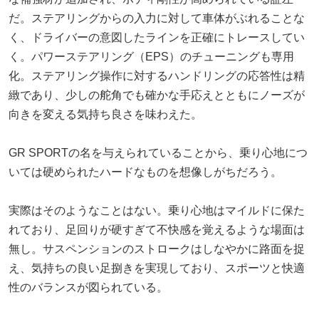
だ。ステアリングからの入力に対して車体がぶれることな
く、ドライバーの意図したラインを正確にトレースしてい
く。パワーステアリング（EPS）のチューニングも専用
化。ステアリング操作に対するハンドリングの応答性は精
緻であり、少しの舵角でも確かな手応えとともにノーズが
向きを変える気持ち良さを味わえた。
GR SPORTの名を与えられていることから、乗り心地につ
いては硬められたハードなものを想像しがちだろう。
実際はそのようなことはない。乗り心地はマイルドに保た
れており、足回りが硬すぎて不快感を覚えるような場面は
無し。サスペンションのストロークはしなやかに路面を捉
え、気持ちの良い足捌きを実現しており、スポーツと快適
性のバランスが図られている。