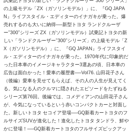
試乗記トヨタの新しい「ランドクルーザー"300"シリーズ」
の上級モデル「ZX（ガソリンモデル）」に、『GQ JAPA
N』ライフスタイル・エディターのイナガキが乗った。爆
売れするのも大いに納得──新型トヨタ ランドクルーザ
ー"300"シリーズ ZX（ガソリンモデル）試乗記トヨタの新
しい「ランドクルーザー"300"シリーズ」の上級モデル「Z
X（ガソリンモデル）」に、『GQ JAPAN』ライフスタイ
ル・エディターのイナガキが乗った。1970年代に印象的だ
った日本車のイメージキャラクター3選あの頃、日本車の
広告は面白かった！愛車の履歴書──Vol76. 山田花子さん
（後編）愛車を見せてもらえば、その人の人生が見えてく
る。気になる人のクルマに隠されたエピソードをたずねる
シリーズ第76回。後編では、コメディアンの山田花子さん
が、今気になっているという赤いコンパクトカーと対面し
た。新しいトヨタ セコイア登場──GQ新着カートヨタのフ
ルサイズSUVが進化した！進化したトヨタ タンドラ、鮮や
かに登場！──GQ新着カートヨタのフルサイズピックアッ