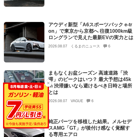
アウディ新型「A6スポーツバック e-tr
on」で東京から京都へ 往復1000km級
ロングランで見えた最新EVの実力とは
2026.08.07
くるまのニュース
6
まもなくお盆シーズン 高速道路「渋
滞」のピークはいつ？ 最大予想は45k
m 渋滞嫌いなら避けるべき日時と場所
とは
2026.08.07
VAGUE
6
純正パーツを移植した結果。メルセデ
スAMG「GT」が後付け感なく覚醒す
る専用エアロ