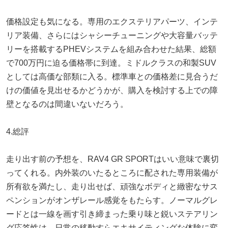
価格設定も気になる。専用のエクステリアパーツ、インテ
リア装備、さらにはシャシーチューニングや大容量バッテ
リーを搭載するPHEVシステムを組み合わせた結果、総額
で700万円に迫る価格帯に到達。ミドルクラスの和製SUV
としては高価な部類に入る。標準車との価格差に見合うだ
けの価値を見出せるかどうかが、購入を検討する上での障
壁となるのは間違いないだろう。
4.総評
走り出す前の予想を、RAV4 GR SPORTはいい意味で裏切
ってくれる。内外装のいたるところに配された専用装備が
所有欲を満たし、走り出せば、頑強なボディと緻密なサス
ペンションがオンザレール感覚をもたらす。ノーマルグレ
ードとは一線を画す引き締まった乗り味と鋭いステアリン
グ応答性は、日常の移動すらエキサイティングな体験に変