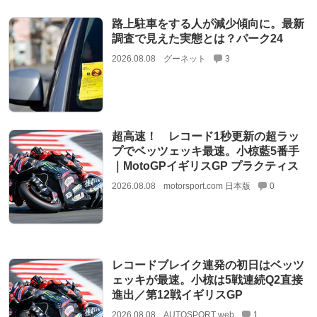
路上駐車をする人が減少傾向に。最新
調査で見えた実態とは？パーク24
2026.08.08
グーネット
3
超高速！ レコード1秒更新の超ラッ
プでベッツェッキ最速。小椋藍5番手
｜MotoGPイギリスGP プラクティス
2026.08.08
motorsport.com 日本版
0
レコードブレイク連発の初日はベッツ
ェッキが最速。小椋は5戦連続Q2直接
進出／第12戦イギリスGP
2026.08.08
AUTOSPORT web
1