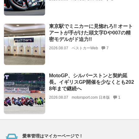
東京駅でミニカーに見惚れろ!! オート
アートが手がけた頭文字Dや007の精
密モデルがド迫力!!
2026.08.07
ベストカーWeb
7
MotoGP、シルバーストンと契約延
長。イギリスGP開催を少なくとも202
8年まで継続へ
2026.08.07
motorsport.com 日本版
1
愛車管理はマイカーページで！