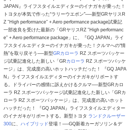
JAPAN』ライフスタイルエディターのイナガキが乗った！
トヨタが本気で作った“ラリーウエポン”──新型GRヤリスR
Z "High performance" + Aero performance package試乗記
一部改良を受けた最新の「GRヤリスRZ "High performanc
e" + Aero performance package」に、『GQ JAPAN』ライ
フスタイルエディターのイナガキが乗った！クルマへの“情
熱”を取り戻そう──新型
GRカローラ
RZ スポーツパッケー
ジ試乗記進化した新しい「GR
カローラ
RZ スポーツパッケ
ージ」は、完成度の高いホットハッチだった！ 『GQ JAPA
N』ライフスタイルエディターのイナガキがリポートす
る。ドライバーの感情に訴えかけるクルマ──新型GRカロ
ーラ RZ スポーツパッケージ試乗記進化した新しい「GRカ
ローラ RZ スポーツパッケージ」は、完成度の高いホット
ハッチだった！ 『GQ JAPAN』ライフスタイルエディター
のイナガキがリポートする。新型トヨタ
ランドクルーザー
300
に、
ハイブリッド
登場！──GQ新着カーガソリン＆デ