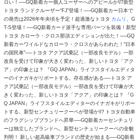
ロい！──GQ新着カー個人ユーザーへのアピールか\!?新型
トヨタ ランドクルーザー“FJ”登場！──GQ新着カー日本で
の発売は2026年年央頃を予定！超過激なトヨタ
カムリ
、G
T-S登場！──GQ新着カード派手な専用パーツを装備！新型
トヨタ カローラ・クロス那須エディションが出た！──GQ
新着カーワイルドなカローラ・クロスがあらわれた！“日本
の国民車”──トヨタ アクア試乗記（一部改良モデル）一部
改良を受けて印象が大きく変わった、新しいトヨタ「アク
ア」の印象とは？ 『GQ JAPAN』ライフスタイルエディタ
ーのイナガキがリポートする。存在感がある──トヨタ ア
クア試乗記（一部改良モデル）一部改良を受けて印象が大
きく変わった、新しいトヨタ「アクア」の印象とは？ 『G
Q JAPAN』ライフスタイルエディターのイナガキがリポー
トする。新型センチュリークーペが登場か\!? トヨタ自動車
のフラグシップブランドへ昇華──GQ新着カーセンチュリ
ーは独立したブランドへ。新型センチュリークーペの全貌
判明！ 新しい超高級車ブランドの歴史が始まる──GQ新着