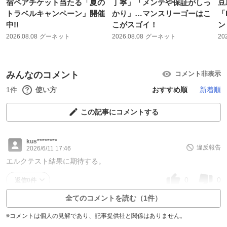
宿ペアチケット当たる「夏の
丁寧」「メンテや保証がしっ
豆
トラベルキャンペーン」開催
かり」…マンスリーゴーはこ
「
中!!
こがスゴイ！
ン
2026.08.08
グーネット
2026.08.08
グーネット
20
みんなのコメント
コメント非表示
1件
使い方
おすすめ順
新着順
この記事にコメントする
kus********
違反報告
2026/6/11 17:46
エルクテスト結果に期待する。
0
0
返信0件
全てのコメントを読む（1件）
※コメントは個人の見解であり、記事提供社と関係はありません。