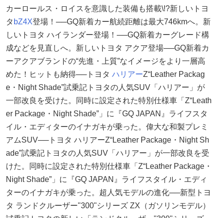
カーロールス・ロイスを意識した装備も搭載\!?新しいトヨ
タ
bZ4X
登場！──GQ新着カー航続距離は最大746kmへ。新
しいトヨタ ハイランダー登場！──GQ新着カーグレード構
成などを見直しへ。新しいトヨタ アクア登場──GQ新着カ
ーアクアブランドの“先進・上質”なイメージをより一層高
めた！ヒットも納得──トヨタ
ハリアー
Z“Leather Packag
e・Night Shade”試乗記トヨタの人気SUV「ハリアー」が
一部改良を受けた。同時に設定された特別仕様車「Z“Leath
er Package・Night Shade”」に『GQ JAPAN』ライフスタ
イル・エディターのイナガキが乗った。偉大な和製プレミ
アムSUV──トヨタ ハリアーZ“Leather Package・Night Sh
ade”試乗記トヨタの人気SUV「ハリアー」が一部改良を受
けた。同時に設定された特別仕様車「Z“Leather Package・
Night Shade”」に『GQ JAPAN』ライフスタイル・エディ
ターのイナガキが乗った。超人気モデルの進化──新型トヨ
タ ランドクルーザー"300"シリーズ ZX（ガソリンモデル）