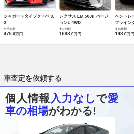
ジャガー Fタイプクーペ 3.
レクサス LM 500h バージ
ベントレ
0
ョンL 4WD
フライングス
支払総額
支払総額
支払総額
475
1698
198
.
0
.
0
.
0
万円
万円
万
車査定を依頼する
個人情報
入力なし
で
愛
車の相場
がわかる!