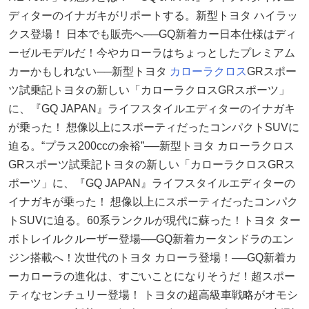
ディターのイナガキがリポートする。新型トヨタ ハイラッ
クス登場！ 日本でも販売へ──GQ新着カー日本仕様はディ
ーゼルモデルだ！今やカローラはちょっとしたプレミアム
カーかもしれない──新型トヨタ
カローラクロス
GRスポー
ツ試乗記トヨタの新しい「カローラクロスGRスポーツ」
に、『GQ JAPAN』ライフスタイルエディターのイナガキ
が乗った！ 想像以上にスポーティだったコンパクトSUVに
迫る。“プラス200ccの余裕”──新型トヨタ カローラクロス
GRスポーツ試乗記トヨタの新しい「カローラクロスGRス
ポーツ」に、『GQ JAPAN』ライフスタイルエディターの
イナガキが乗った！ 想像以上にスポーティだったコンパク
トSUVに迫る。60系ランクルが現代に蘇った！トヨタ ター
ボトレイルクルーザー登場──GQ新着カータンドラのエン
ジン搭載へ！次世代のトヨタ カローラ登場！──GQ新着カ
ーカローラの進化は、すごいことになりそうだ！超スポー
ティなセンチュリー登場！ トヨタの超高級車戦略がオモシ