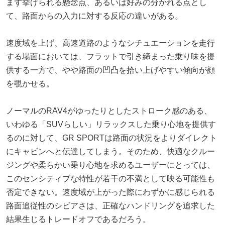
まず挙げられる懸念点、あるいは好みの分かれる点とし
て、路面からの入力に対する反応の違いがある。
速度域を上げ、高速道路のようなシチュエーションを走行
する場面においては、フラットで引き締まった乗り味を提
供する一方で、やや路面の凹凸を拾い上げやすい傾向が顔
を覗かせる。
ノーマルのRAV4がゆったりとしたストローク感のある、
いわゆる「SUVらしい」リラックスした乗り心地を提供す
るのに対して、GR SPORTは路面の状況をよりダイレクト
にキャビンへと伝達してしまう。そのため、快適なクルー
ジングや柔らかい乗り心地を求めるユーザーにとっては、
このセンシティブな特性が若干の不満として映る可能性も
否定できない。速度域が上がった際にわずかに感じられる
路面追従性のシビアさは、正確なハンドリングを追求した
結果生じるトレードオフであるだろう。