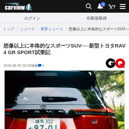
carview!
検索
通知
i
ログイン
ID新規取得
トップ
ニュース
業界ニュース
想像以上に本格的なスポーツSUV──新
想像以上に本格的なスポーツSUV──新型トヨタRAV
4 GR SPORT試乗記
2026.06.05 20:30
掲載
1