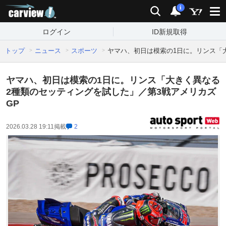
carview!
検索
通知
i
ログイン
ID新規取得
トップ
ニュース
スポーツ
ヤマハ、初日は模索の1日に。リンス「
ヤマハ、初日は模索の1日に。リンス「大きく異なる
2種類のセッティングを試した」／第3戦アメリカズ
GP
2026.03.28 19:11
掲載
2