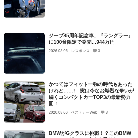
ジープ85周年記念車、『ラングラー』
に100台限定で発売…944万円
2026.08.06
レスポンス
3
かつてはフィット一強の時代もあった
けれど……! 実は今なお熾烈な争いが
続くコンパクトカーTOP3の最新勢力
図！
2026.08.06
ベストカーWeb
8
BMWがGクラスに挑戦！？このBMW