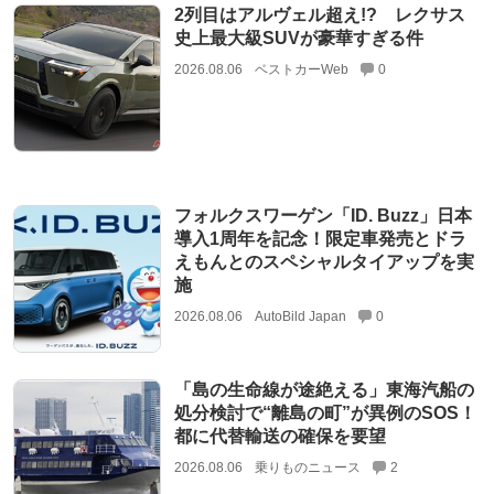
2列目はアルヴェル超え!? レクサス
史上最大級SUVが豪華すぎる件
2026.08.06
ベストカーWeb
0
フォルクスワーゲン「ID. Buzz」日本
導入1周年を記念！限定車発売とドラ
えもんとのスペシャルタイアップを実
施
2026.08.06
AutoBild Japan
0
「島の生命線が途絶える」東海汽船の
処分検討で“離島の町”が異例のSOS！
都に代替輸送の確保を要望
2026.08.06
乗りものニュース
2