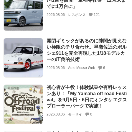
741台を販売 東福寺社長「12月末ま
でに1万台に」
2026.08.06
レスポンス
121
開閉ギミックがあるのに隙間が見えな
い極限のチリ合わせ。早瀬佐近のポル
シェ911を完全再現した1/18モデルカ
ーの圧倒的技術
2026.08.06
Auto Messe Web
6
初心者が主役！体験試乗や有料レッス
ンあり！「My Yamaha off-road Festi
val」を9月5日・6日にオンタケエクス
プローラーパークで実施！
2026.08.06
モーサイ
0