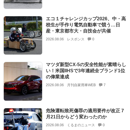
エコ１チャレンジカップ2026、中・高
校生が手作り電気自動車で競う…日
産・東京都市大・自技会が共催
2026.08.06
レスポンス
0
マツダ新型CX-5の安全性能が素晴らし
い！米国IIHSで3年連続全ブランド1位
の偉業達成
2026.08.06
月刊自家用車WEB
7
危険運転致死傷罪の適用要件が改正 7
月21日からどう変わったのか
2026.08.06
くるまのニュース
0