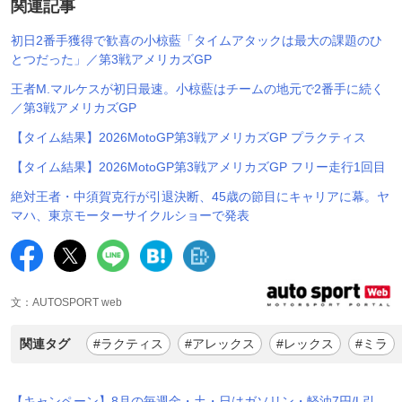
関連記事
初日2番手獲得で歓喜の小椋藍「タイムアタックは最大の課題のひ
とつだった」／第3戦アメリカズGP
王者M.マルケスが初日最速。小椋藍はチームの地元で2番手に続く
／第3戦アメリカズGP
【タイム結果】2026MotoGP第3戦アメリカズGP プラクティス
【タイム結果】2026MotoGP第3戦アメリカズGP フリー走行1回目
絶対王者・中須賀克行が引退決断、45歳の節目にキャリアに幕。ヤ
マハ、東京モーターサイクルショーで発表
文：AUTOSPORT web
関連タグ
#ラクティス
#アレックス
#レックス
#ミラ
【キャンペーン】8月の毎週金・土・日はガソリン・軽油7円/L引