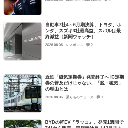
自動車7社4～6月期決算、トヨタ、ホ
ンダ、スズキ3社最高益、スバルは最
終減益［新聞ウォッチ］
2026.08.06
レスポンス
2
近鉄「磁気定期券」発売終了へ IC定期
券の普及だけじゃない、「脱・磁気」
の理由とは
2026.08.06
乗りものニュース
3
BYDの軽EV『ラッコ』、発売1週間で