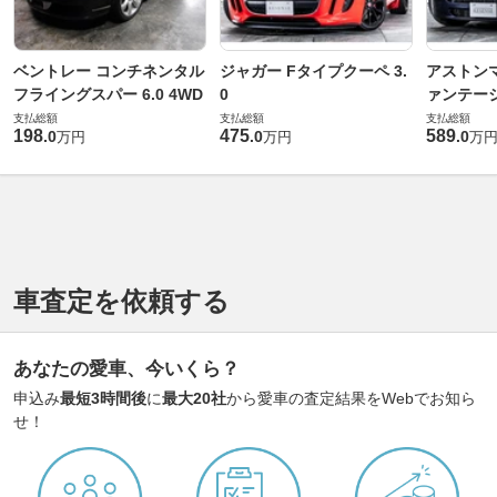
ベントレー コンチネンタル
ジャガー Fタイプクーペ 3.
アストンマ
フライングスパー 6.0 4WD
0
ァンテー
支払総額
支払総額
支払総額
198
475
589
.
0
.
0
.
0
万円
万円
万
車査定を依頼する
あなたの愛車、今いくら？
申込み
最短3時間後
に
最大20社
から愛車の査定結果をWebでお知ら
せ！