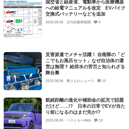
国交省と経産省、電動車から医療機器
への給電マニュアルを改定 EVバイク
交換式バッテリーなどを追加
2026.08.06
日刊自動車新聞
0
災害派遣でメチャ活躍！ 自衛隊の「ど
こでもお風呂セット」なぜ自治体の運
営は無理？ 給排水の苦労と知られざる
舞台裏
2026.08.06
乗りものニュース
10
航続距離の進化や補助金の拡充で話題
だけど……!? 日本の日常でEVが当た
り前になるのはまだ先か!?
2026.08.06
ベストカーWeb
19