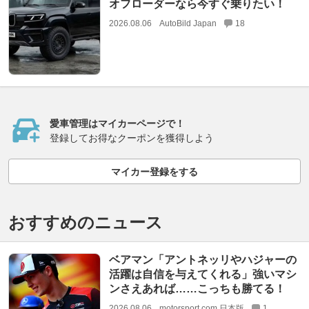
オフローダーなら今すぐ乗りたい！
2026.08.06
AutoBild Japan
18
愛車管理はマイカーページで！
登録してお得なクーポンを獲得しよう
マイカー登録をする
おすすめのニュース
ベアマン「アントネッリやハジャーの
活躍は自信を与えてくれる」強いマシ
ンさえあれば……こっちも勝てる！
2026.08.06
motorsport.com 日本版
1