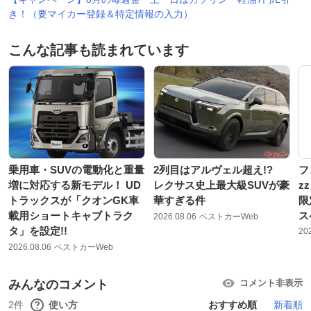
き！（要マイカー登録＆特定情報の入力）
こんな記事も読まれています
乗用車・SUVの電動化と重量
2列目はアルヴェル超え!?
フ
増に対応する新モデル！ UD
レクサス史上最大級SUVが豪
z
トラックスが「クオンGK車
華すぎる件
限
載用ショートキャブトラク
ス
2026.08.06
ベストカーWeb
タ」を設定!!
20
2026.08.06
ベストカーWeb
みんなのコメント
コメント非表示
2件
使い方
おすすめ順
新着順