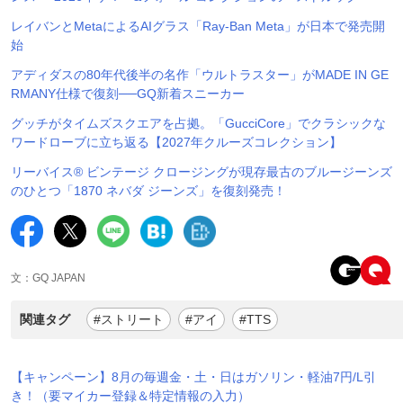
レイバンとMetaによるAIグラス「Ray-Ban Meta」が日本で発売開
始
アディダスの80年代後半の名作「ウルトラスター」がMADE IN GE
RMANY仕様で復刻──GQ新着スニーカー
グッチがタイムズスクエアを占拠。「GucciCore」でクラシックな
ワードローブに立ち返る【2027年クルーズコレクション】
リーバイス® ビンテージ クロージングが現存最古のブルージーンズ
のひとつ「1870 ネバダ ジーンズ」を復刻発売！
文：GQ JAPAN
関連タグ
#ストリート
#アイ
#TTS
【キャンペーン】8月の毎週金・土・日はガソリン・軽油7円/L引
き！（要マイカー登録＆特定情報の入力）