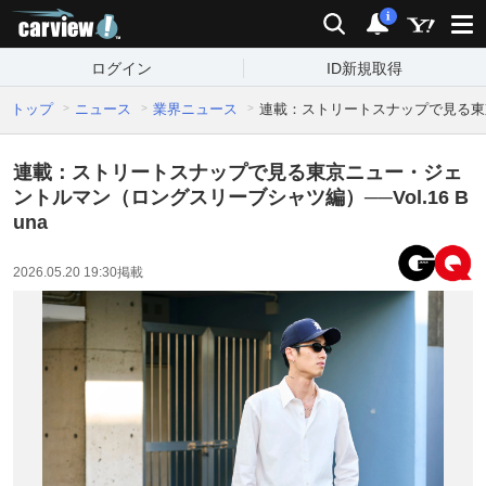
carview!
検索
通知
i
ログイン
ID新規取得
トップ
ニュース
業界ニュース
連載：ストリートスナップで見る東京ニ
連載：ストリートスナップで見る東京ニュー・ジェ
ントルマン（ロングスリーブシャツ編）──Vol.16 B
una
2026.05.20 19:30
掲載