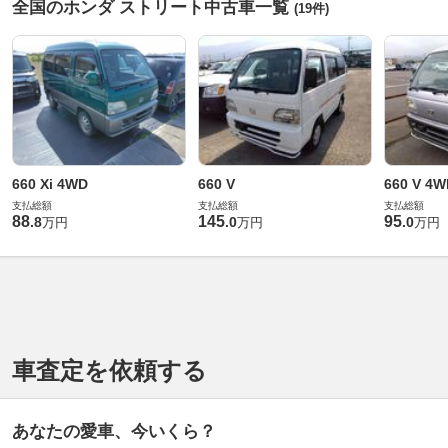
全国のホンダ ストリート中古車一覧
(19件)
660 Xi 4WD
660 V
660 V 4W
支払総額
支払総額
支払総額
88
145
95
.
8
.
0
.
0
万円
万円
万円
車査定を依頼する
あなたの愛車、今いくら？