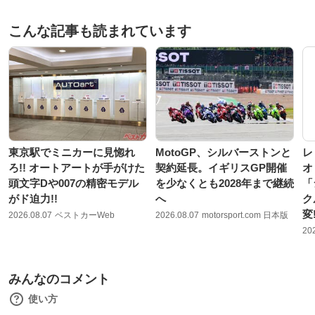
こんな記事も読まれています
東京駅でミニカーに見惚れ
MotoGP、シルバーストンと
レ
ろ!! オートアートが手がけた
契約延長。イギリスGP開催
オ
頭文字Dや007の精密モデル
を少なくとも2028年まで継続
「
がド迫力!!
へ
ク
変
2026.08.07
ベストカーWeb
2026.08.07
motorsport.com 日本版
20
みんなのコメント
使い方