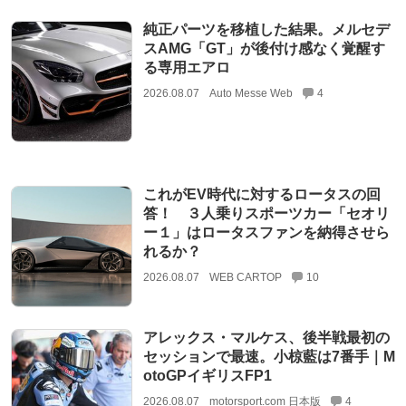
純正パーツを移植した結果。メルセデ
スAMG「GT」が後付け感なく覚醒す
る専用エアロ
2026.08.07
Auto Messe Web
4
これがEV時代に対するロータスの回
答！ ３人乗りスポーツカー「セオリ
ー１」はロータスファンを納得させら
れるか？
2026.08.07
WEB CARTOP
10
アレックス・マルケス、後半戦最初の
セッションで最速。小椋藍は7番手｜M
otoGPイギリスFP1
2026.08.07
motorsport.com 日本版
4