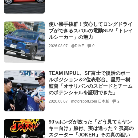
使い勝手抜群！安心してロングドライ
ブができるスバルの電動SUV「トレイ
ルシーカー」の魅力
2026.08.07
@DIME
0
TEAM IMPUL、SF富士で復活のポー
ルポジション＆2位表彰台。星野一樹
監督「オサリバンのスピードとチーム
のポテンシャルを証明できた」
2026.08.07
motorsport.com 日本版
2
90’sホンダが放った「どう見てもヤン
キー向け」原付、実は違った？ 孤高の
スクーター「JOKER」その真の狙い