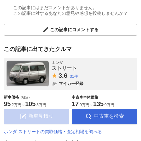
この記事にはまだコメントがありません。
この記事に対するあなたの意見や感想を投稿しませんか？
この記事にコメントする
この記事に出てきたクルマ
ホンダ
ストリート
3.
6
31件
マイカー登録
新車価格
中古車本体価格
（税込）
95
105
17
135
.
2万円
～
.
3万円
.
0万円
～
.
0万円
新車見積り
中古車を検索
ホンダ ストリートの買取価格・査定相場を調べる