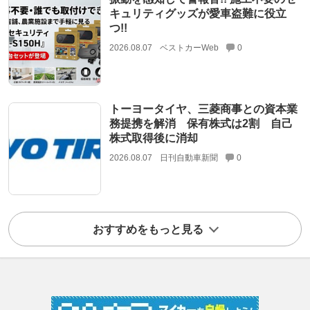
キュリティグッズが愛車盗難に役立
つ!!
2026.08.07
ベストカーWeb
0
トーヨータイヤ、三菱商事との資本業
務提携を解消 保有株式は2割 自己
株式取得後に消却
2026.08.07
日刊自動車新聞
0
おすすめをもっと見る