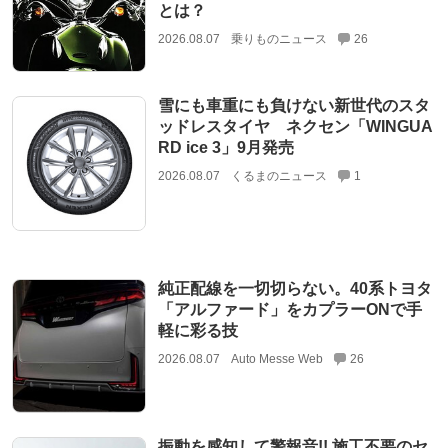
とは？
2026.08.07
乗りものニュース
26
雪にも車重にも負けない新世代のスタ
ッドレスタイヤ ネクセン「WINGUA
RD ice 3」9月発売
2026.08.07
くるまのニュース
1
純正配線を一切切らない。40系トヨタ
「アルファード」をカプラーONで手
軽に彩る技
2026.08.07
Auto Messe Web
26
振動を感知して警報音!! 施工不要のセ