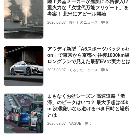
陸上兵器メーカーが艦艇に本格参入!?
重火力な「次世代万能フリゲート」を
考案！ 北米にアピール開始
2026.08.07
乗りものニュース
6
アウディ新型「A6スポーツバック e-tr
on」で東京から京都へ 往復1000km級
ロングランで見えた最新EVの実力とは
2026.08.07
くるまのニュース
6
まもなくお盆シーズン 高速道路「渋
滞」のピークはいつ？ 最大予想は45k
m 渋滞嫌いなら避けるべき日時と場所
とは
2026.08.07
VAGUE
5