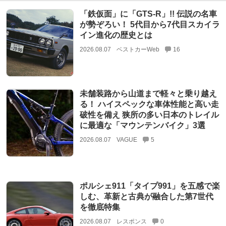
「鉄仮面」に「GTS-R」!! 伝説の名車
が勢ぞろい！ 5代目から7代目スカイラ
イン進化の歴史とは
2026.08.07
ベストカーWeb
16
未舗装路から山道まで軽々と乗り越え
る！ ハイスペックな車体性能と高い走
破性を備え 狭所の多い日本のトレイル
に最適な「マウンテンバイク」3選
2026.08.07
VAGUE
5
ポルシェ911「タイプ991」を五感で楽
しむ、革新と古典が融合した第7世代
を徹底特集
2026.08.07
レスポンス
0