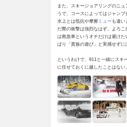
また、スキージョアリングのニュ
うで、コースによってはジャンプ
水上とは抵抗や摩擦
ミュー
も違い
だ際の衝撃は強烈なはず。よろこ
は救急車というオチだけは避けた
ぱり「貴族の遊び」と実感せずに
というわけで、911と一緒にス
に任せておくに越したことはない