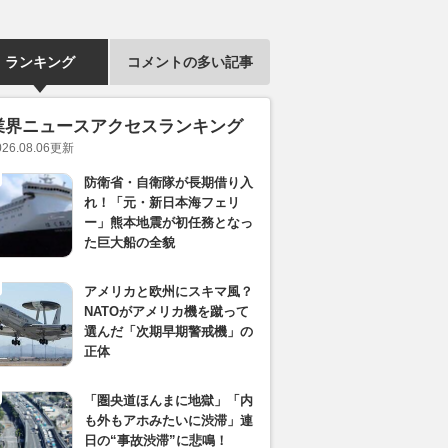
ランキング
コメントの多い記事
業界ニュースアクセスランキング
026.08.06
更新
防衛省・自衛隊が長期借り入
れ！「元・新日本海フェリ
ー」熊本地震が初任務となっ
た巨大船の全貌
アメリカと欧州にスキマ風？
NATOがアメリカ機を蹴って
選んだ「次期早期警戒機」の
正体
「圏央道ほんまに地獄」「内
も外もアホみたいに渋滞」連
日の“事故渋滞”に悲鳴！