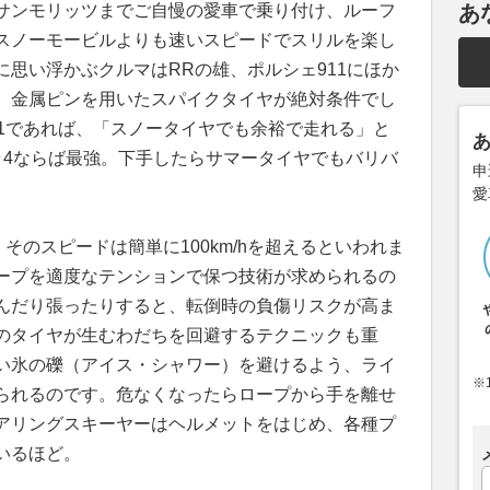
サンモリッツまでご自慢の愛車で乗り付け、ルーフ
あ
スノーモービルよりも速いスピードでスリルを楽し
思い浮かぶクルマはRRの雄、ポルシェ911にほか
、金属ピンを用いたスパイクタイヤが絶対条件でし
11であれば、「スノータイヤでも余裕で走れる」と
ラ4ならば最強。下手したらサマータイヤでもバリバ
申
愛
そのスピードは簡単に100km/hを超えるといわれま
ープを適度なテンションで保つ技術が求められるの
んだり張ったりすると、転倒時の負傷リスクが高ま
のタイヤが生むわだちを回避するテクニックも重
い氷の礫（アイス・シャワー）を避けるよう、ライ
※
られるのです。危なくなったらロープから手を離せ
アリングスキーヤーはヘルメットをはじめ、各種プ
いるほど。