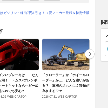
はガソリン・軽油7円/L引き！（要マイカー登録＆特定情報
関
す
ゴツいブレーキは……なん
「クローラー」か「ホイールロ
シフトチ
UV用！ トムス×ブレンボ
ーダー」か……どんな違いがあ
道でレッ
レーキキットならヘビー級
る？ 重機の足もとに２種類が
す……け
SUVでも安心!!
存在するワケ
かけるワ
08.02
WEB CARTOP
2026.07.31
WEB CARTOP
2026.07.30