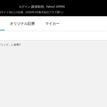
ログイン
[
新規取得
]
Yahoo! JAPAN
サイト5社との比較（2026年2月株式会社プラグ調べ）
オリジナル記事
マイカー
リング」に衝撃!!