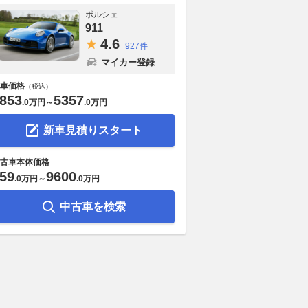
ポルシェ
911
4.
6
927件
マイカー登録
車価格
（税込）
853
5357
.
0万円
～
.
0万円
新車見積りスタート
古車本体価格
59
9600
.
0万円
～
.
0万円
中古車を検索