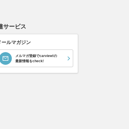
連サービス
メールマガジン
メルマガ登録でcarview!の
最新情報をcheck!
ェンジしないの!? 農
【試乗】運転の「ラクさ」が大
「ナマ足」「
ドゾーンまでぶん回
幅進化！ スズキ・ハスラー＆
ャン」！ 一
ど遅い「軽トラ」を見
エブリイは「頼れる相棒感」マ
のシャコタン
ケ
シマシ
語をズバリ解説
WEB CARTOP
2026.08.02
WEB CARTOP
2026.08.01
WEB