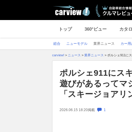
トップ
360°ビュー
カタ
総合
ニューモデル
業界ニュース
カー用
carview!
>
ニュース
>
業界ニュース
>
ポルシェ911に
ポルシェ911にス
遊びがあるってマ
「スキージョアリン
2026.06.15 18:20
掲載
1