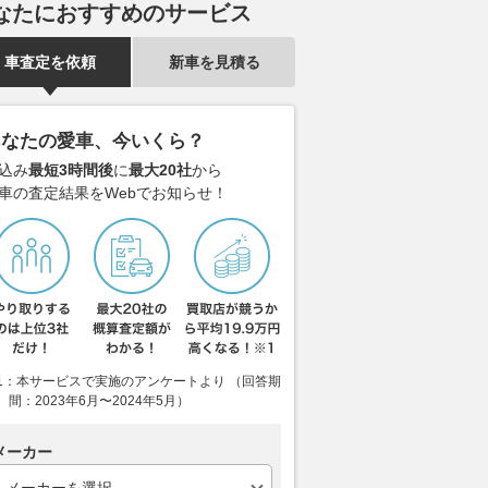
なたにおすすめのサービス
車査定を依頼
新車を見積る
あなたの愛車、今いくら？
込み
最短3時間後
に
最大20社
から
車の査定結果をWebでお知らせ！
1：本サービスで実施のアンケートより （回答期
間：2023年6月〜2024年5月）
メーカー