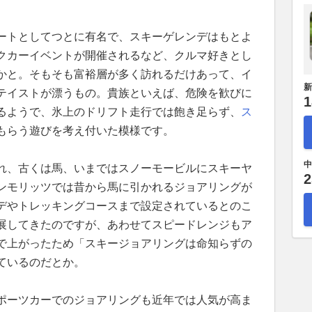
ートとしてつとに有名で、スキーゲレンデはもとよ
クカーイベントが開催されるなど、クルマ好きとし
かと。そもそも富裕層が多く訪れるだけあって、イ
新
テイストが漂うもの。貴族といえば、危険を歓びに
1
るようで、氷上のドリフト走行では飽き足らず、
ス
もらう遊びを考え付いた模様です。
中
れ、古くは馬、いまではスノーモービルにスキーヤ
2
ンモリッツでは昔から馬に引かれるジョアリングが
デやトレッキングコースまで設定されているとのこ
展してきたのですが、あわせてスピードレンジもア
で上がったため「スキージョアリングは命知らずの
ているのだとか。
ポーツカーでのジョアリングも近年では人気が高ま