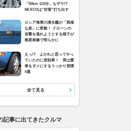
「50km 110分」もザラ!?
NEXCOは“対策”打ち出す
ロシア海軍の潜水艦が「異様
な姿」に変貌！ ドローンの
攻撃を逃れようとする様子が
衛星画像で明らかに
えっ!? よかれと思ってやっ
ていたのに逆効果！ 実は愛
車をダメにするうっかり習慣
4選
全て見る
の記事に出てきたクルマ