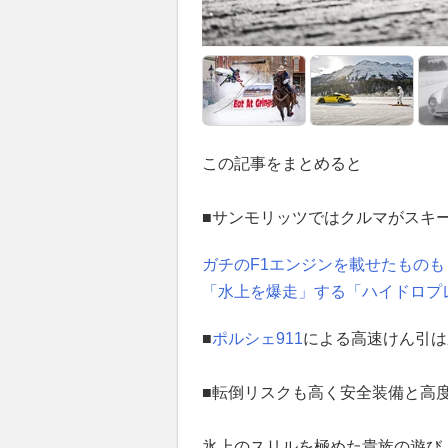
この記事をまとめると
■サンモリッツではクルマがスキ
ガチのF1エンジンを載せたもの
「水上を爆走」する「ハイドロプ
■
ポルシェ911
による高速けん引は
■転倒リスクも高く安全装備と高
氷上のスリルを極めた貴族の遊び