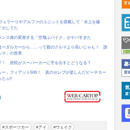
 フェラーリやアルファのユニットを搭載して「水上を爆
イカしてた
ランス発の変形する「空飛ぶバイク」がヤバすぎた
はペダルカーから……って親のクルマより高いじゃん！ 誰
ルマ」の世界
下！ 庶民がスーパーカーに手を出すとどうなる？
ー」フィアット500！ 真のセレブが楽しんだビーチカー
とぶ!!
#スポーツカー
#アイ
#ウェイク