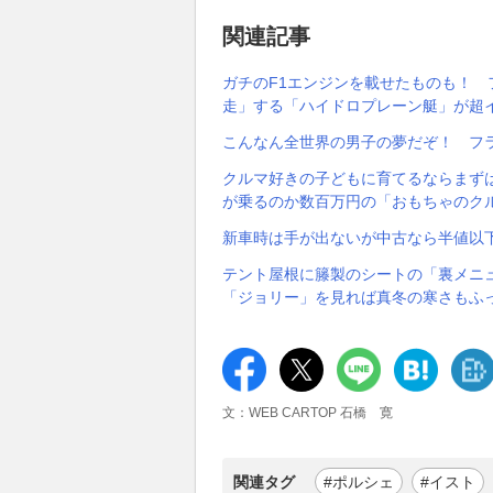
関連記事
ガチのF1エンジンを載せたものも！
走」する「ハイドロプレーン艇」が超
こんなん全世界の男子の夢だぞ！ フ
クルマ好きの子どもに育てるならまず
が乗るのか数百万円の「おもちゃのク
新車時は手が出ないが中古なら半値以
テント屋根に籐製のシートの「裏メニュ
「ジョリー」を見れば真冬の寒さもふっ
文：WEB CARTOP 石橋 寛
関連タグ
#ポルシェ
#イスト