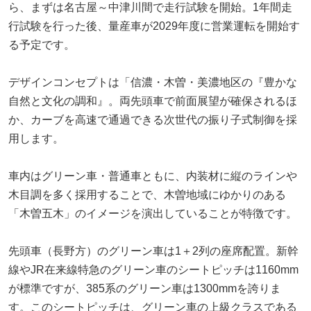
ら、まずは名古屋～中津川間で走行試験を開始。1年間走
行試験を行った後、量産車が2029年度に営業運転を開始す
る予定です。
デザインコンセプトは「信濃・木曽・美濃地区の『豊かな
自然と文化の調和』。両先頭車で前面展望が確保されるほ
か、カーブを高速で通過できる次世代の振り子式制御を採
用します。
車内はグリーン車・普通車ともに、内装材に縦のラインや
木目調を多く採用することで、木曽地域にゆかりのある
「木曽五木」のイメージを演出していることが特徴です。
先頭車（長野方）のグリーン車は1＋2列の座席配置。新幹
線やJR在来線特急のグリーン車のシートピッチは1160mm
が標準ですが、385系のグリーン車は1300mmを誇りま
す。このシートピッチは、グリーン車の上級クラスである