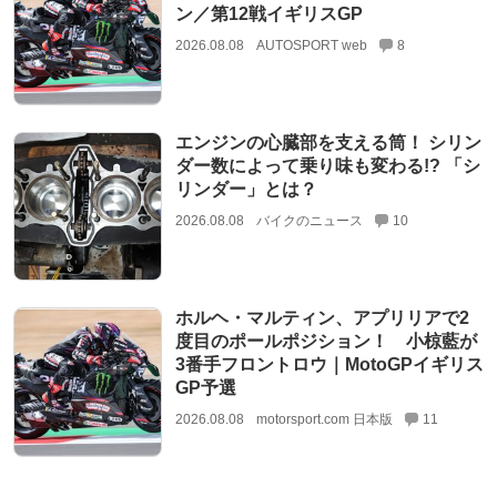
ン／第12戦イギリスGP
2026.08.08
AUTOSPORT web
8
エンジンの心臓部を支える筒！ シリン
ダー数によって乗り味も変わる!? 「シ
リンダー」とは？
2026.08.08
バイクのニュース
10
ホルヘ・マルティン、アプリリアで2
度目のポールポジション！ 小椋藍が
3番手フロントロウ｜MotoGPイギリス
GP予選
2026.08.08
motorsport.com 日本版
11