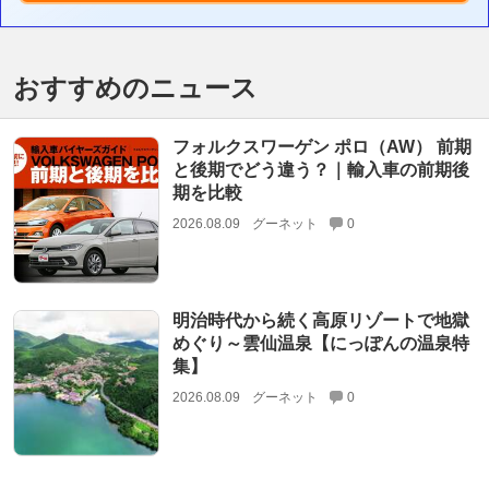
おすすめのニュース
フォルクスワーゲン ポロ（AW） 前期
と後期でどう違う？｜輸入車の前期後
期を比較
2026.08.09
グーネット
0
明治時代から続く高原リゾートで地獄
めぐり～雲仙温泉【にっぽんの温泉特
集】
2026.08.09
グーネット
0