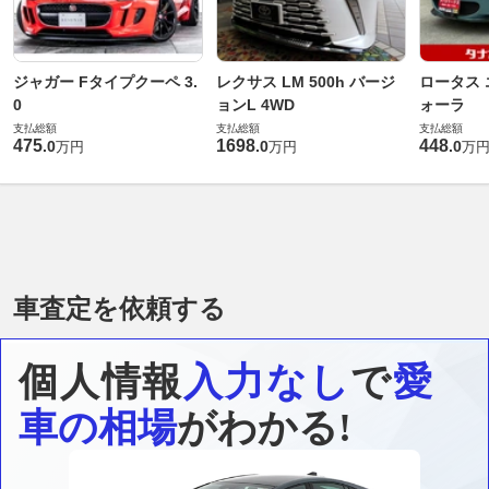
ジャガー Fタイプクーペ 3.
レクサス LM 500h バージ
ロータス 
0
ョンL 4WD
ォーラ
支払総額
支払総額
支払総額
475
1698
448
.
0
.
0
.
0
万円
万円
万
車査定を依頼する
個人情報
入力なし
で
愛
車の相場
がわかる!