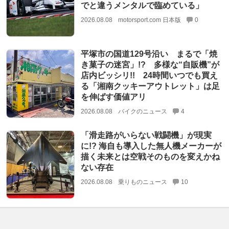
でと違うメンタルで臨めている」
2026.08.08
motorsport.com 日本版
0
平塚市の国道129号沿い まるで「焼
き菓子の迷宮」!? 多様な“自販機”が
店内ビッシリ!! 24時間いつでも買え
る「湘南クッキーアウトレット」は足
を伸ばす価値アリ
2026.08.08
バイクのニュース
4
「滑走路がいらない戦闘機」が現実
に!? 海自も導入した無人機メーカーが
描く未来とは空戦そのものを変えかね
ない存在
2026.08.08
乗りものニュース
10