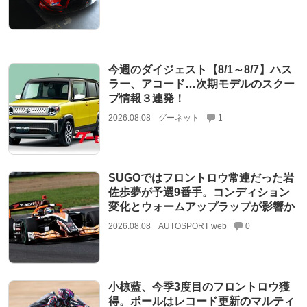
今週のダイジェスト【8/1～8/7】ハス
ラー、アコード…次期モデルのスクー
プ情報３連発！
2026.08.08
グーネット
1
SUGOではフロントロウ常連だった岩
佐歩夢が予選9番手。コンディション
変化とウォームアップラップが影響か
2026.08.08
AUTOSPORT web
0
小椋藍、今季3度目のフロントロウ獲
得。ポールはレコード更新のマルティ