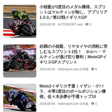
小椋藍が3度目のメダル獲得。スプリ
ントはマルティンが制し、アプリリア
1-2-3／第12戦イギリスGP
2026.08.09
AUTOSPORT web
2
好調の小椋藍、リヤタイヤの消耗に苦
しむもスプリント2位！ ホルヘ・マ
ルティンが逃げ切り勝利｜MotoGPイ
ギリスGPスプリント
2026.08.09
motorsport.com 日本版
6
Moto2イギリス予選｜イザン・ゲバ
ラ、今季3度目のポールポジション獲
得。佐々木歩夢が予選トップ10
2026.08.08
motorsport.com 日本版
0