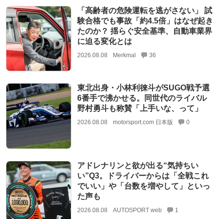
「高齢者の危険運転を逃がさない」 試
験合格でも事故「約4.5倍」はなぜ起き
たのか？ 揺らぐ安全基準、自動車業界
に迫る変化とは
2026.08.08
Merkmal
36
東北出身・小林利徠斗がSUGO戦予選
6番手で沸かせる。同世代のライバル
野村勇斗も称賛「上手いな、って」
2026.08.08
motorsport.com 日本版
0
アドレナリンと欲が出る“気持ちい
い”Q3。ドライバーからは「全戦これ
でいい」や「台数を増やして」といっ
た声も
2026.08.08
AUTOSPORT web
1