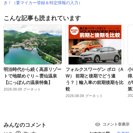
き！（要マイカー登録＆特定情報の入力）
こんな記事も読まれています
明治時代から続く高原リゾー
フォルクスワーゲン ポロ（A
小
トで地獄めぐり～雲仙温泉
W） 前期と後期でどう違
得
【にっぽんの温泉特集】
う？｜輸入車の前期後期を比
が
較
第
2026.08.09
グーネット
20
2026.08.09
グーネット
みんなのコメント
コメント非表示