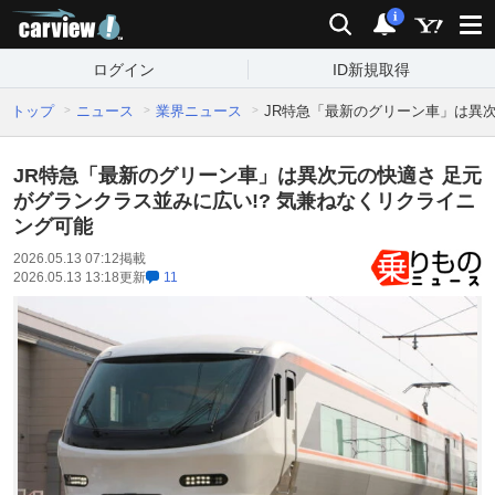
carview!
検索
通知
i
ログイン
ID新規取得
トップ
ニュース
業界ニュース
JR特急「最新のグリーン車」は異次
JR特急「最新のグリーン車」は異次元の快適さ 足元
がグランクラス並みに広い!? 気兼ねなくリクライニ
ング可能
2026.05.13 07:12
掲載
2026.05.13 13:18
更新
11