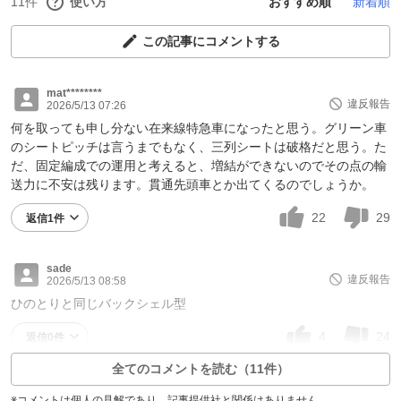
11件
使い方
おすすめ順
新着順
この記事にコメントする
mat********
違反報告
2026/5/13 07:26
何を取っても申し分ない在来線特急車になったと思う。グリーン車
のシートピッチは言うまでもなく、三列シートは破格だと思う。た
だ、固定編成での運用と考えると、増結ができないのでその点の輸
送力に不安は残ります。貫通先頭車とか出てくるのでしょうか。
22
29
返信1件
sade
違反報告
2026/5/13 08:58
ひのとりと同じバックシェル型
4
24
返信0件
全てのコメントを読む（11件）
※コメントは個人の見解であり、記事提供社と関係はありません。