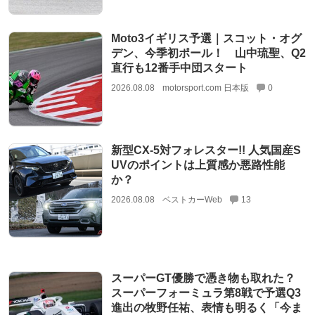
Moto3イギリス予選｜スコット・オグ
デン、今季初ポール！ 山中琉聖、Q2
直行も12番手中団スタート
2026.08.08
motorsport.com 日本版
0
新型CX-5対フォレスター!! 人気国産S
UVのポイントは上質感か悪路性能
か？
2026.08.08
ベストカーWeb
13
スーパーGT優勝で憑き物も取れた？
スーパーフォーミュラ第8戦で予選Q3
進出の牧野任祐、表情も明るく「今ま