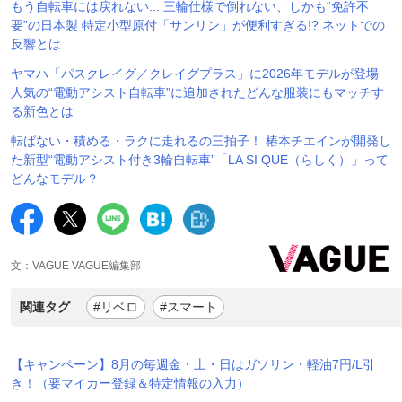
もう自転車には戻れない... 三輪仕様で倒れない、しかも“免許不
要”の日本製 特定小型原付「サンリン」が便利すぎる!? ネットでの
反響とは
ヤマハ「パスクレイグ／クレイグプラス」に2026年モデルが登場
人気の“電動アシスト自転車”に追加されたどんな服装にもマッチす
る新色とは
転ばない・積める・ラクに走れるの三拍子！ 椿本チエインが開発し
た新型“電動アシスト付き3輪自転車”「LA SI QUE（らしく）」って
どんなモデル？
文：VAGUE VAGUE編集部
関連タグ
#リベロ
#スマート
【キャンペーン】8月の毎週金・土・日はガソリン・軽油7円/L引
き！（要マイカー登録＆特定情報の入力）