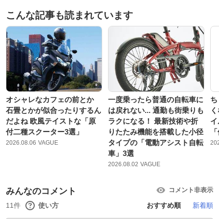
こんな記事も読まれています
オシャレなカフェの前とか
一度乗ったら普通の自転車に
ち
石畳とかが似合ったりするん
は戻れない... 通勤も街乗りも
く
だよね 欧風テイストな「原
ラクになる！ 最新技術や折
イ
付二種スクーター3選」
りたたみ機能を搭載した小径
「
タイプの「電動アシスト自転
2026.08.06
VAGUE
20
車」3選
2026.08.02
VAGUE
みんなのコメント
コメント非表示
11件
使い方
おすすめ順
新着順