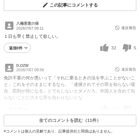
この記事にコメントする
八極形意の保
違反報告
2026/7/07 09:11
１日も早く禁止して欲しい。
32
5
返信0件
D.OZW
違反報告
2026/7/07 09:56
免許不要の何が悪いって「それに乗るときの法を学ぶことがないこ
と」これをそのままにするなら、「逮捕されてその罪を知らない場
合、罰則が倍になる」とでもしないとダメだろ。外国人を含めて知
らないことに大きな罪を負わせないとな
18
1
返信0件
全てのコメントを読む（11件）
※コメントは個人の見解であり、記事提供社と関係はありません。