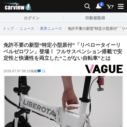
carview!
検索
通知
i
ログイン
ID新規取得
トップ
ニュース
業界ニュース
免許不要の新型“特定小型原付”「
免許不要の新型“特定小型原付”「リベロータイーリ
ベルゼロワン」登場！ フルサスペンション搭載で安
定性と快適性を両立した“こがない自転車”とは
2026.07.07 08:10
掲載
11