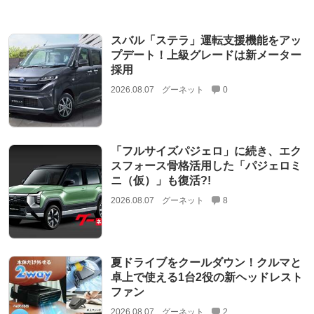
スバル「ステラ」運転支援機能をアッ
プデート！上級グレードは新メーター
採用
2026.08.07
グーネット
0
「フルサイズパジェロ」に続き、エク
スフォース骨格活用した「パジェロミ
ニ（仮）」も復活?!
2026.08.07
グーネット
8
夏ドライブをクールダウン！クルマと
卓上で使える1台2役の新ヘッドレスト
ファン
2026.08.07
グーネット
2