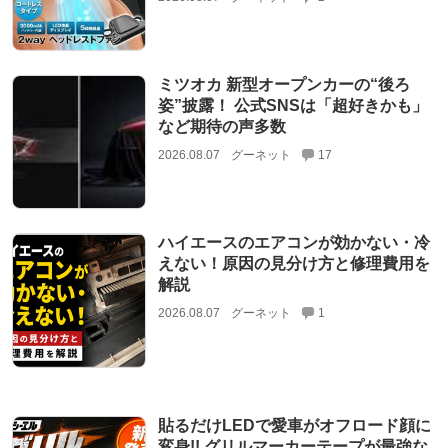
ミツオカ 新型オープンカーの“後ろ
姿”披露！ 公式SNSは「超好きかも」
など期待の声多数
2026.08.07
グーネット
17
ハイエースのエアコンが効かない・冷
えない！原因の見分け方と修理費用を
解説
2026.08.07
グーネット
1
貼るだけLEDで愛車がオフロード顔に
変身!! グリルマーカーテープが最強な