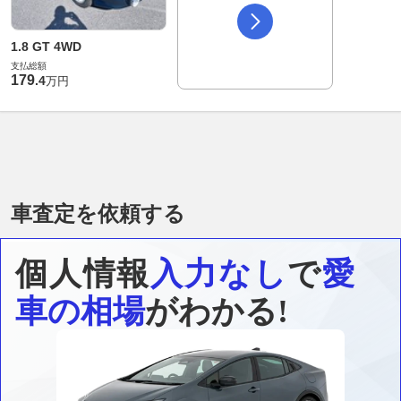
1.8 GT 4WD
支払総額
179
.
4
万円
車査定を依頼する
個人情報
入力なし
で
愛
車の相場
がわかる!