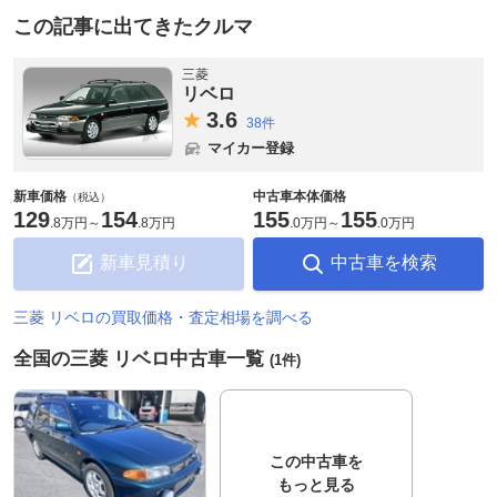
この記事に出てきたクルマ
三菱
リベロ
3.
6
38件
マイカー登録
新車価格
中古車本体価格
（税込）
129
154
155
155
.
8万円
～
.
8万円
.
0万円
～
.
0万円
新車見積り
中古車を検索
三菱 リベロの買取価格・査定相場を調べる
全国の三菱 リベロ中古車一覧
(1件)
この中古車を
もっと見る