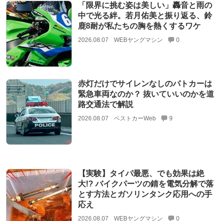
「限界に挑む姿は美しい」轟音と雨の
中で光る絆。若月佑美と振り返る、鈴
鹿8耐が私たちの胸を熱くするワケ
2026.08.07
WEBヤングマシン
0
赤灯だけでサイレンなしのパトカーは
緊急車両なのか？ 抜いていいのかを道
路交通法で解説
2026.08.07
ベストカーWeb
9
【実験】タイパ最悪、でも効果は絶
大!? バイクパーツの錆を電気分解で落
とす方法とガソリンタンク応用への手
応え
2026.08.07
WEBヤングマシン
0