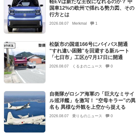
軽EVは新たな主役になれるのか？ 中
国車12%の欧州で揺れる勢力図、その
行方とは
2026.08.07
Merkmal
1
松阪市の国道166号にバイパス開通
“すれ違い困難”を回避する新ルート
「七日市」工区が7月17日に開通
2026.08.07
くるまのニュース
0
自衛隊がロシア海軍の「巨大なミサイ
ル巡洋艦」を激写！ “空母キラー”の異
名も 異様な外観を上空から捉える
2026.08.07
乗りものニュース
0