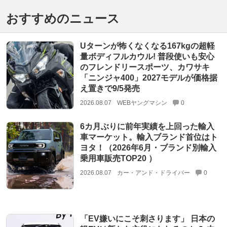
おすすめのニュース
Uターンが怖くなくなる167kgの超軽
量ボディフルカウル! 普段使いも安心
のフレンドリースポーツ、カワサキ
「ニンジャ400」2027モデルが価格据
え置きで9/5発売
2026.08.07
WEBヤングマシン
0
6カ月ぶりに前年実績を上回った輸入
車マーケット。輸入ブランド首位はト
ヨタ！（2026年6月・ブランド別輸入
乗用車販売TOP20 ）
2026.08.07
カー・アンド・ドライバー
0
「EV嫌いにこそ刺さります」 日本の