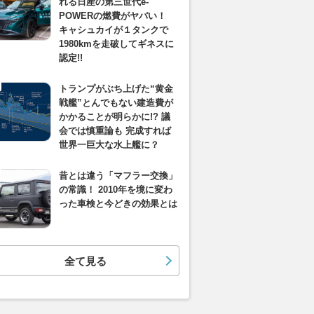
れる日産の第三世代e-
POWERの燃費がヤバい！
キャシュカイが１タンクで
1980kmを走破してギネスに
認定!!
トランプがぶち上げた“黄金
戦艦”とんでもない建造費が
かかることが明らかに!? 議
会では慎重論も 完成すれば
世界一巨大な水上艦に？
昔とは違う「マフラー交換」
の常識！ 2010年を境に変わ
った車検と今どきの効果とは
全て見る