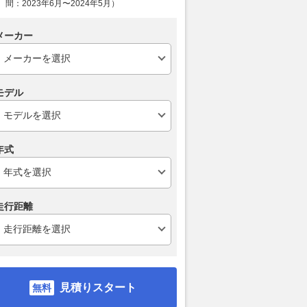
間：2023年6月〜2024年5月）
“カイゼンの巨人”は
動ハイエース”の座を狙う韓国
純正ディスプ
の「保険」を他社へ広
の新型EVバン 生産拠点からス
Plus対応の
メーカー
？
ゴかった！
シアターになる
Merkmal
2026.08.08
乗りものニュース
2026.08.07
ベス
モデル
年式
走行距離
見積りスタート