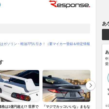
あ
はガソリン・軽油7円/L引き！（要マイカー登録＆特定情報
申
す
愛
※
価格は1億円超え!? 世界で
「マジでカッコいいな」まもな
年間4億