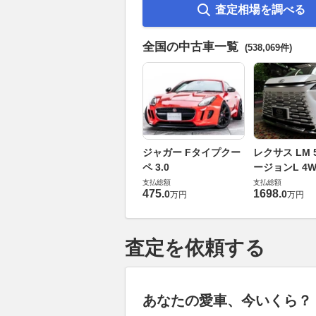
査定相場を調べる
全国の中古車一覧
(538,069件)
ジャガー Fタイプクー
レクサス LM 5
ペ 3.0
ージョンL 4W
支払総額
支払総額
475
.
1698
.
0
0
万円
万円
査定を依頼する
あなたの愛車、今いくら？