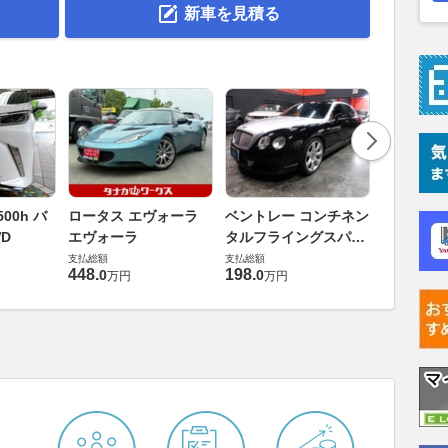
新車を見積る
ダイハツ 
00h バ
ロータス エヴォーラ
ベントレー コンチネン
バス 66
D
エヴォーラ
タルフライングスパー
G
支払総額
6.0 4WD
支払総額
支払総額
169
.
9
万円
448
.
198
.
0
0
万円
万円