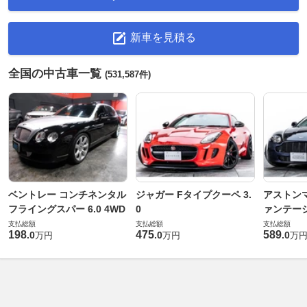
新車を見積る
全国の中古車一覧
(531,587件)
ベントレー コンチネンタル
ジャガー Fタイプクーペ 3.
アストンマ
フライングスパー 6.0 4WD
0
ァンテー
支払総額
支払総額
支払総額
198
475
589
.
0
.
0
.
0
万円
万円
万