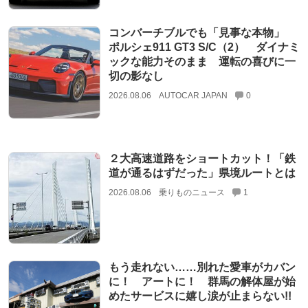
コンバーチブルでも「見事な本物」
ポルシェ911 GT3 S/C（2） ダイナミ
ックな能力そのまま 運転の喜びに一
切の影なし
2026.08.06
AUTOCAR JAPAN
0
２大高速道路をショートカット！「鉄
道が通るはずだった」県境ルートとは
2026.08.06
乗りものニュース
1
もう走れない……別れた愛車がカバン
に！ アートに！ 群馬の解体屋が始
めたサービスに嬉し涙が止まらない!!