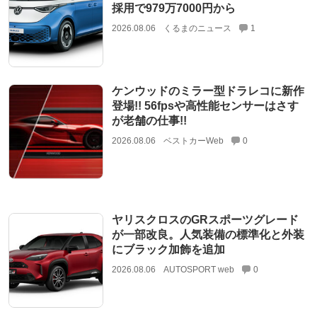
採用で979万7000円から
2026.08.06
くるまのニュース
1
ケンウッドのミラー型ドラレコに新作
登場!! 56fpsや高性能センサーはさす
が老舗の仕事!!
2026.08.06
ベストカーWeb
0
ヤリスクロスのGRスポーツグレード
が一部改良。人気装備の標準化と外装
にブラック加飾を追加
2026.08.06
AUTOSPORT web
0