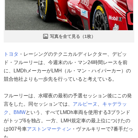
写真を全て見る（1枚）
トヨタ
・レーシングのテクニカルディレクター、デビッ
ド・フルーリーは、今週末のル・マン24時間レースを前
に、LMDhメーカーがLMH（ル・マン・ハイパーカー）の
競合他社よりも一歩先を行っていると考えている。
フルーリーは、水曜夜の最初の予選セッション後にこの発
言をした。同セッションでは、
アルピーヌ
、
キャデラッ
ク
、
BMW
という、すべてLMDh車両を使用する3ブランド
がトップ6を独占。一方、LMH規定車の最上位につけたの
は007号車
アストンマーティン
・ヴァルキリーで7番手だっ
た。