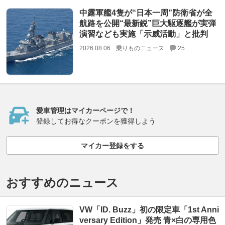
中露軍艦4隻が“日本一周”防衛省が全
航路を公開“最新鋭”巨大駆逐艦が実弾
演習なども実施「示威活動」と批判
2026.08.06
乗りものニュース
25
愛車管理はマイカーページで！
登録してお得なクーポンを獲得しよう
マイカー登録をする
おすすめのニュース
VW「ID. Buzz」初の限定車「1st Anni
versary Edition」発売 青×白の専用色