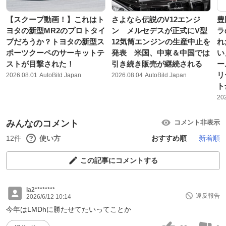
【スクープ動画！】これはト
さよなら伝説のV12エンジ
豊
ヨタの新型MR2のプロトタイ
ン メルセデスが正式にV型
ラ
プだろうか？トヨタの新型ス
12気筒エンジンの生産中止を
れ
ポーツクーペのサーキットテ
発表 米国、中東＆中国では
い
ストが目撃された！
引き続き販売が継続される
ー
リ
2026.08.01
AutoBild Japan
2026.08.04
AutoBild Japan
ト
20
みんなのコメント
コメント非表示
12件
使い方
おすすめ順
新着順
この記事にコメントする
la2********
違反報告
2026/6/12 10:14
今年はLMDhに勝たせてたいってことか