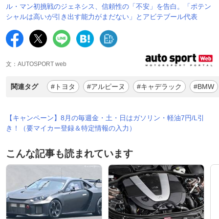
ル・マン初挑戦のジェネシス、信頼性の「不安」を告白。「ポテン
シャルは高いが引き出す能力がまだない」とアビテブール代表
文：AUTOSPORT web
関連タグ
#トヨタ
#アルピーヌ
#キャデラック
#BMW
【キャンペーン】8月の毎週金・土・日はガソリン・軽油7円/L引
き！（要マイカー登録＆特定情報の入力）
こんな記事も読まれています