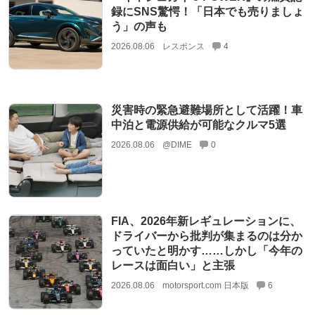
録にSNS驚愕！「日本でも売りましょ
う」の声も
2026.08.06
レスポンス
4
災害時の緊急避難場所として活躍！車
中泊と電源供給が可能なクルマ5選
2026.08.06
@DIME
0
FIA、2026年新レギュレーションに、
ドライバーから批判が集まるのは分か
っていたと明かす……しかし「今年の
レースは面白い」と主張
2026.08.06
motorsport.com 日本版
6