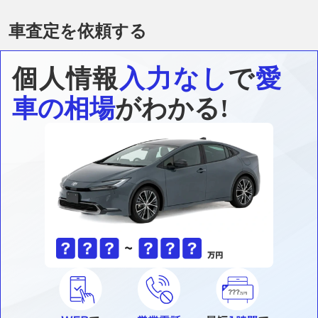
車査定を依頼する
個人情報
入力なし
で
愛
車の相場
がわかる!