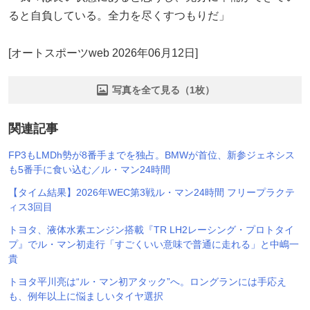
ると自負している。全力を尽くすつもりだ」
[オートスポーツweb 2026年06月12日]
写真を全て見る（1枚）
関連記事
FP3もLMDh勢が8番手までを独占。BMWが首位、新参ジェネシス
も5番手に食い込む／ル・マン24時間
【タイム結果】2026年WEC第3戦ル・マン24時間 フリープラクテ
ィス3回目
トヨタ、液体水素エンジン搭載『TR LH2レーシング・プロトタイ
プ』でル・マン初走行「すごくいい意味で普通に走れる」と中嶋一
貴
トヨタ平川亮は“ル・マン初アタック”へ。ロングランには手応え
も、例年以上に悩ましいタイヤ選択