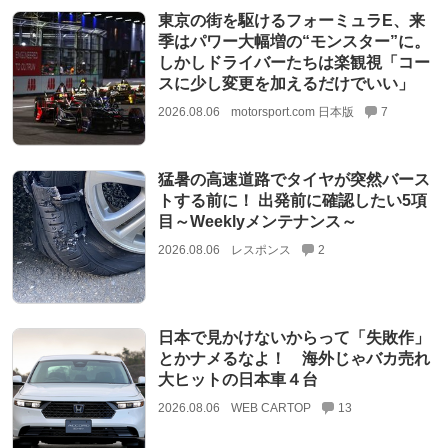
東京の街を駆けるフォーミュラE、来
季はパワー大幅増の“モンスター”に。
しかしドライバーたちは楽観視「コー
スに少し変更を加えるだけでいい」
2026.08.06
motorsport.com 日本版
7
猛暑の高速道路でタイヤが突然バース
トする前に！ 出発前に確認したい5項
目～Weeklyメンテナンス～
2026.08.06
レスポンス
2
日本で見かけないからって「失敗作」
とかナメるなよ！ 海外じゃバカ売れ
大ヒットの日本車４台
2026.08.06
WEB CARTOP
13