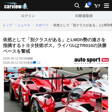
carview!
検索
通知
i
ログイン
ID新規取得
トップ
ニュース
スポーツ
依然として「別クラスがある」とLMDh
依然として「別クラスがある」とLMDh勢の速さを
指摘するトヨタ技術ボス。ライバルはTR010の決勝
ペースを警戒
2026.06.12 05:06
掲載
2026.06.12 05:54
更新
12