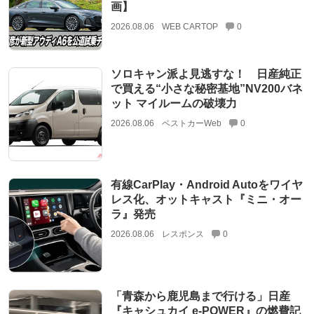
画】
2026.08.06
WEB CARTOP
0
ソロキャン派よ見逃すな！ 日産純正
で買える“小さな秘密基地”NV200バネ
ット マイルームの破壊力
2026.08.06
ベストカーWeb
0
有線CarPlay・Android Autoをワイヤ
レス化、オットキャスト『ミニ・オー
ラ』発売
2026.08.06
レスポンス
0
「青森から鹿児島まで行ける」日産
『キャシュカイ e-POWER』の燃費記