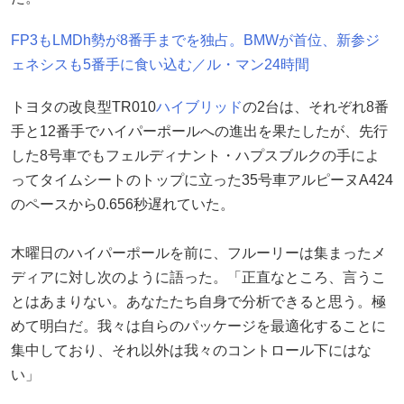
FP3もLMDh勢が8番手までを独占。BMWが首位、新参ジ
ェネシスも5番手に食い込む／ル・マン24時間
トヨタの改良型TR010
ハイブリッド
の2台は、それぞれ8番
手と12番手でハイパーポールへの進出を果たしたが、先行
した8号車でもフェルディナント・ハプスブルクの手によ
ってタイムシートのトップに立った35号車アルピーヌA424
のペースから0.656秒遅れていた。
木曜日のハイパーポールを前に、フルーリーは集まったメ
ディアに対し次のように語った。「正直なところ、言うこ
とはあまりない。あなたたち自身で分析できると思う。極
めて明白だ。我々は自らのパッケージを最適化することに
集中しており、それ以外は我々のコントロール下にはな
い」