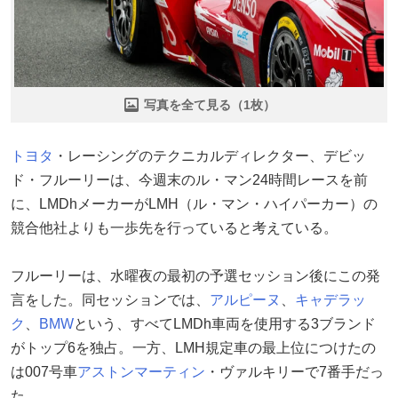
写真を全て見る（1枚）
トヨタ
・レーシングのテクニカルディレクター、デビッ
ド・フルーリーは、今週末のル・マン24時間レースを前
に、LMDhメーカーがLMH（ル・マン・ハイパーカー）の
競合他社よりも一歩先を行っていると考えている。
フルーリーは、水曜夜の最初の予選セッション後にこの発
言をした。同セッションでは、
アルピーヌ
、
キャデラッ
ク
、
BMW
という、すべてLMDh車両を使用する3ブランド
がトップ6を独占。一方、LMH規定車の最上位につけたの
は007号車
アストンマーティン
・ヴァルキリーで7番手だっ
た。