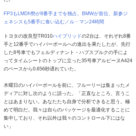
FP3もLMDh勢が8番手までを独占。BMWが首位、新参ジ
ェネシスも5番手に食い込む／ル・マン24時間
トヨタの改良型TR010
ハイブリッド
の2台は、それぞれ8番
手と12番手でハイパーポールへの進出を果たしたが、先行
した8号車でもフェルディナント・ハプスブルクの手によ
ってタイムシートのトップに立った35号車アルピーヌA424
のペースから0.656秒遅れていた。
木曜日のハイパーポールを前に、フルーリーは集まったメ
ディアに対し次のように語った。「正直なところ、言うこ
とはあまりない。あなたたち自身で分析できると思う。極
めて明白だ。我々は自らのパッケージを最適化することに
集中しており、それ以外は我々のコントロール下にはな
い」