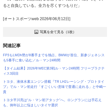
ると自負している。全力を尽くすつもりだ」
[オートスポーツweb 2026年06月12日]
写真を全て見る（1枚）
関連記事
FP3もLMDh勢が8番手までを独占。BMWが首位、新参ジェネシス
も5番手に食い込む／ル・マン24時間
【タイム結果】2026年WEC第3戦ル・マン24時間 フリープラクテ
ィス3回目
トヨタ、液体水素エンジン搭載『TR LH2レーシング・プロトタイ
プ』でル・マン初走行「すごくいい意味で普通に走れる」と中嶋一
貴
トヨタ平川亮は“ル・マン初アタック”へ。ロングランには手応え
も、例年以上に悩ましいタイヤ選択