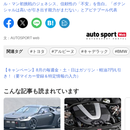
ル・マン初挑戦のジェネシス、信頼性の「不安」を告白。「ポテン
シャルは高いが引き出す能力がまだない」とアビテブール代表
文：AUTOSPORT web
関連タグ
#トヨタ
#アルピーヌ
#キャデラック
#BMW
【キャンペーン】8月の毎週金・土・日はガソリン・軽油7円/L引
き！（要マイカー登録＆特定情報の入力）
こんな記事も読まれています