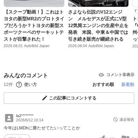
【スクープ動画！】これはト
さよなら伝説のV12エンジ
「
ヨタの新型MR2のプロトタイ
ン メルセデスが正式にV型
ト
プだろうか？トヨタの新型ス
12気筒エンジンの生産中止を
『
ポーツクーペのサーキットテ
発表 米国、中東＆中国では
州
ストが目撃された！
引き続き販売が継続される
っ
2026.08.01
AutoBild Japan
2026.08.04
AutoBild Japan
20
みんなのコメント
コメント非表示
12件
使い方
おすすめ順
新着順
この記事にコメントする
la2********
違反報告
2026/6/12 10:14
今年はLMDhに勝たせてたいってことか