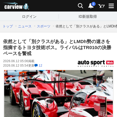
carview!
検索
通知
i
ログイン
ID新規取得
トップ
ニュース
スポーツ
依然として「別クラスがある」とLMDh
依然として「別クラスがある」とLMDh勢の速さを
指摘するトヨタ技術ボス。ライバルはTR010の決勝
ペースを警戒
2026.06.12 05:06
掲載
2026.06.12 05:54
更新
12