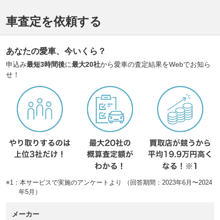
車査定を依頼する
あなたの愛車、今いくら？
申込み
最短3時間後
に
最大20社
から愛車の査定結果をWebでお知ら
せ！
※1：本サービスで実施のアンケートより （回答期間：2023年6月〜2024
年5月）
メーカー