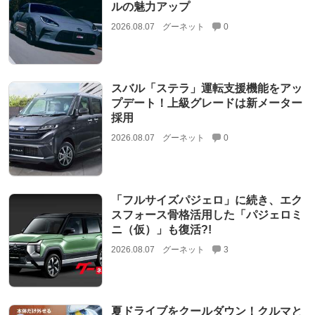
ルの魅力アップ
2026.08.07
グーネット
0
スバル「ステラ」運転支援機能をアッ
プデート！上級グレードは新メーター
採用
2026.08.07
グーネット
0
「フルサイズパジェロ」に続き、エク
スフォース骨格活用した「パジェロミ
ニ（仮）」も復活?!
2026.08.07
グーネット
3
夏ドライブをクールダウン！クルマと