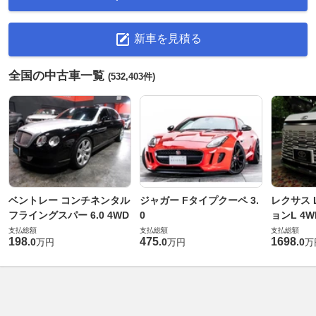
新車を見積る
全国の中古車一覧
(532,403件)
ベントレー コンチネンタル
ジャガー Fタイプクーペ 3.
レクサス L
フライングスパー 6.0 4WD
0
ョンL 4W
支払総額
支払総額
支払総額
198
475
1698
.
0
.
0
.
0
万円
万円
万