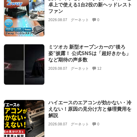
卓上で使える1台2役の新ヘッドレスト
ファン
2026.08.07
グーネット
0
ミツオカ 新型オープンカーの“後ろ
姿”披露！ 公式SNSは「超好きかも」
など期待の声多数
2026.08.07
グーネット
12
ハイエースのエアコンが効かない・冷
えない！原因の見分け方と修理費用を
解説
2026.08.07
グーネット
0