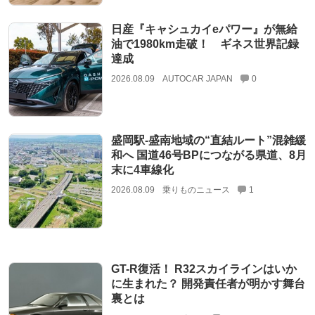
日産『キャシュカイeパワー』が無給
油で1980km走破！ ギネス世界記録
達成
2026.08.09
AUTOCAR JAPAN
0
盛岡駅‐盛南地域の“直結ルート”混雑緩
和へ 国道46号BPにつながる県道、8月
末に4車線化
2026.08.09
乗りものニュース
1
GT-R復活！ R32スカイラインはいか
に生まれた？ 開発責任者が明かす舞台
裏とは