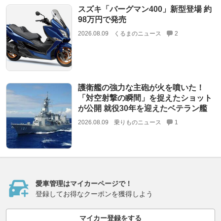
スズキ「バーグマン400」新型登場 約
98万円で発売
2026.08.09
くるまのニュース
2
護衛艦の強力な主砲が火を噴いた！
「対空射撃の瞬間」を捉えたショット
が公開 就役30年を迎えたベテラン艦
2026.08.09
乗りものニュース
1
愛車管理はマイカーページで！
登録してお得なクーポンを獲得しよう
マイカー登録をする