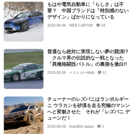
もはや電気自動車に「らしさ」は不
要？ 中国ブランドは「特別感のない
デザイン」ばかりになっている
2026.08.09
WEB CARTOP
34
普通なら絶対に実現しない夢の競演!?
クルマ界の伝説的な一戦となった
「異種格闘技バトル」の裏側を激白!!
2026.08.09
ベストカーWeb
11
チューナーのレズバニはランボルギー
ニ ウラカンを砂漠を走る究極のマシン
へと変貌させた それが「レズバニ デ
ューンだ！
2026.08.09
AutoBild Japan
2