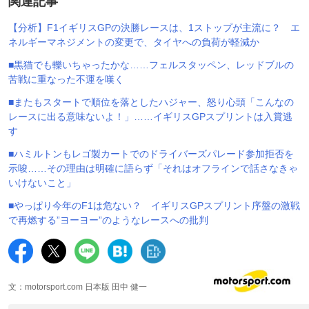
関連記事
【分析】F1イギリスGPの決勝レースは、1ストップが主流に？ エ
ネルギーマネジメントの変更で、タイヤへの負荷が軽減か
■黒猫でも轢いちゃったかな……フェルスタッペン、レッドブルの
苦戦に重なった不運を嘆く
■またもスタートで順位を落としたハジャー、怒り心頭「こんなの
レースに出る意味ないよ！」……イギリスGPスプリントは入賞逃
す
■ハミルトンもレゴ製カートでのドライバーズパレード参加拒否を
示唆……その理由は明確に語らず「それはオフラインで話さなきゃ
いけないこと」
■やっぱり今年のF1は危ない？ イギリスGPスプリント序盤の激戦
で再燃する”ヨーヨー”のようなレースへの批判
文：motorsport.com 日本版 田中 健一