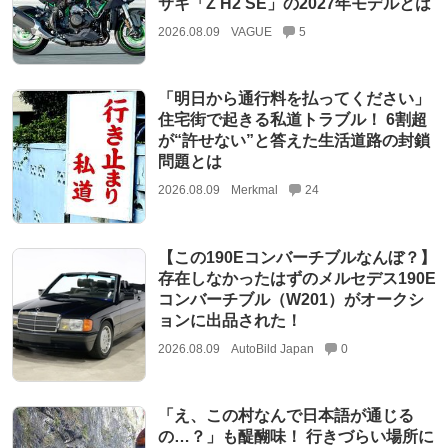
サキ「Z H2 SE」の2027年モデルとは
2026.08.09
VAGUE
5
「明日から通行料を払ってください」
住宅街で起きる私道トラブル！ 6割超
が“許せない”と答えた生活道路の封鎖
問題とは
2026.08.09
Merkmal
24
【この190Eコンバーチブルなんぼ？】
存在しなかったはずのメルセデス190E
コンバーチブル（W201）がオークシ
ョンに出品された！
2026.08.09
AutoBild Japan
0
「え、この村なんで日本語が通じる
の…？」も醍醐味！ 行きづらい場所に