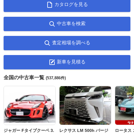
カタログを見る
中古車を検索
査定相場を調べる
新車を見積る
全国の中古車一覧
(537,886件)
ジャガー Fタイプクーペ 3.
レクサス LM 500h バージ
ロータス 