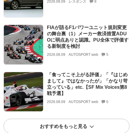
2026.08.09
レスポンス
8
FIAが語るF1パワーユニット規則変更
の舞台裏（1）メーカー救済措置ADU
Oに弱点ありと認識。PU全体で評価す
る新制度を検討
2026.08.09
AUTOSPORT web
5
「食ってこそ上がる評価」「『はじめ
まして』ではなかったが」「かなり苛
立っている」etc.【SF Mix Voices第8
戦予選】
2026.08.09
AUTOSPORT web
0
おすすめをもっと見る