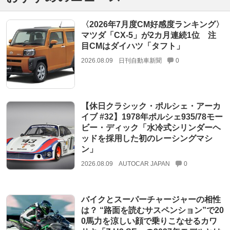
〈2026年7月度CM好感度ランキング〉
マツダ「CX-5」が2カ月連続1位 注
目CMはダイハツ「タフト」
2026.08.09
日刊自動車新聞
0
【休日クラシック・ポルシェ・アーカ
イブ #32】1978年ポルシェ935/78モー
ビー・ディック「水冷式シリンダーヘ
ッドを採用した初のレーシングマシ
ン」
2026.08.09
AUTOCAR JAPAN
0
バイクとスーパーチャージャーの相性
は？ “路面を読むサスペンション”で20
0馬力を涼しい顔で乗りこなせるカワ