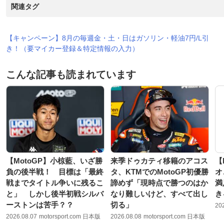
関連タグ
【キャンペーン】8月の毎週金・土・日はガソリン・軽油7円/L引
き！（要マイカー登録＆特定情報の入力）
こんな記事も読まれています
【MotoGP】小椋藍、いざ勝
来季ドゥカティ移籍のアコス
【
負の後半戦！ 目標は「最終
タ、KTMでのMotoGP初優勝
オ
戦までタイトル争いに残るこ
諦めず「現時点で勝つのはか
満
と」 しかし後半初戦シルバ
なり難しいけど、すべて出し
き
ーストンは苦手？？
切る」
20
2026.08.07
motorsport.com 日本版
2026.08.08
motorsport.com 日本版