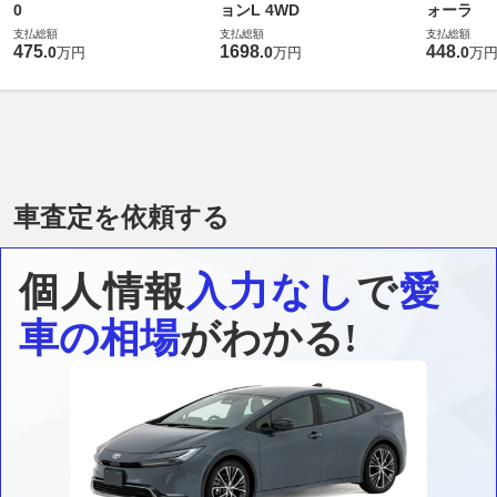
0
ョンL 4WD
ォーラ
支払総額
支払総額
支払総額
475
1698
448
.
0
.
0
.
0
万円
万円
万
車査定を依頼する
個人情報
入力なし
で
愛
車の相場
がわかる!