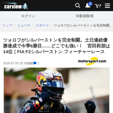
carview!
検索
通知
i
ログイン
ID新規取得
トップ
ニュース
スポーツ
ツォロフがシルバーストンを完全制覇。土
ツォロフがシルバーストンを完全制覇。土日連続優
勝達成で今季6勝目……どこでも強い！ 宮田莉朋は
14位｜FIA F2シルバーストン フィーチャーレース
2026.07.05 20:30
掲載
1