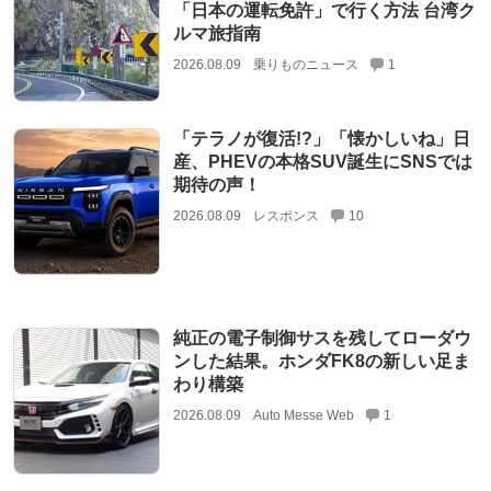
「日本の運転免許」で行く方法 台湾ク
ルマ旅指南
2026.08.09
乗りものニュース
1
「テラノが復活!?」「懐かしいね」日
産、PHEVの本格SUV誕生にSNSでは
期待の声！
2026.08.09
レスポンス
10
純正の電子制御サスを残してローダウ
ンした結果。ホンダFK8の新しい足ま
わり構築
2026.08.09
Auto Messe Web
1