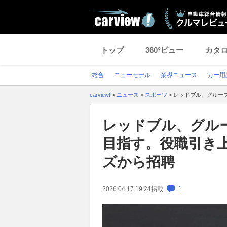
トップ
360°ビュー
カタ
総合
ニューモデル
業界ニュース
カー用
carview!
>
ニュース
>
スポーツ
>
レッドブル、グルー
レッドブル、グル
目指す。役職引き
ズから招聘
2026.04.17 19:24
掲載
1