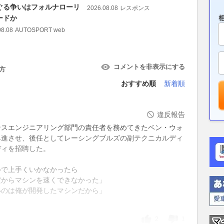
ぐる争いはフォルナローリ
グブレーク
2026.08.08
レスポンス
ードか
グッドウ
08.08
AUTOSPORT web
2026.08.08
コメントを非表示にする
方
おすすめ順
新着順
違反報告
ンスエンジニアリング部門の責任者を務めてきたベン・ウォ
昇進させ、後任としてレーシングブルズの副テクニカルディ
ディを招聘した。
ルで上手くいかなかったら
だからマシンを速くできなかった」
いのは俺が開発したマシンだから」
2
1