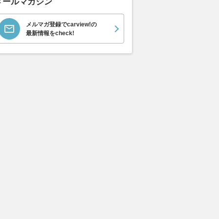
メールマガジン
898
.
0
万円
ーツシフト
ースト(
支払総額
支払総額
589
.
905
.
0
1
万円
メルマガ登録でcarview!の
最新情報をcheck!