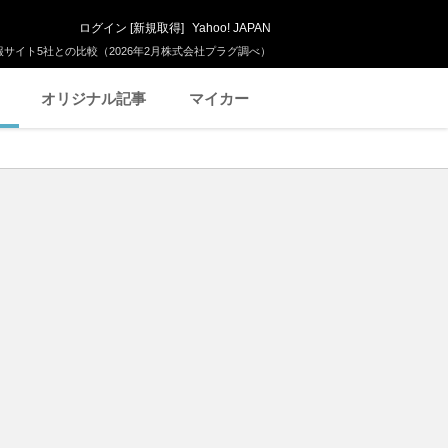
ログイン
[
新規取得
]
Yahoo! JAPAN
サイト5社との比較（2026年2月株式会社プラグ調べ）
オリジナル記事
マイカー