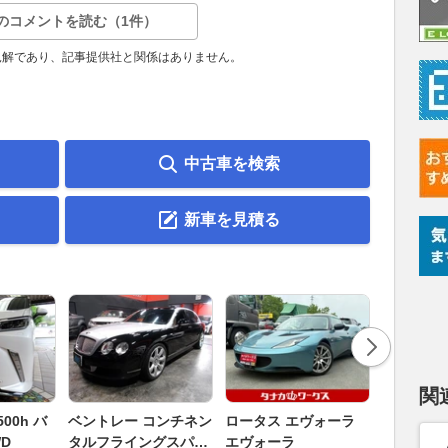
のコメントを読む（1件）
見解であり、記事提供社と関係はありません。
中古車を検索
新車を見積る
関
ダイハツ 
00h バ
ベントレー コンチネン
ロータス エヴォーラ
バス 66
D
タルフライングスパー
エヴォーラ