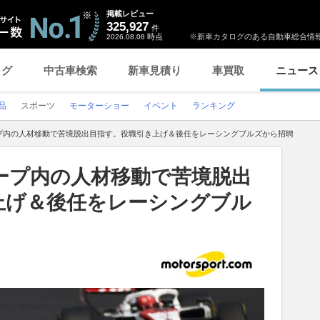
掲載レビュー
325,927
件
時点
※新車カタログのある自動車総合情報
2026.08.08
ログ
中古車検索
新車見積り
車買取
ニュース
品
スポーツ
モーターショー
イベント
ランキング
プ内の人材移動で苦境脱出目指す。役職引き上げ＆後任をレーシングブルズから招聘
ープ内の人材移動で苦境脱出
上げ＆後任をレーシングブル