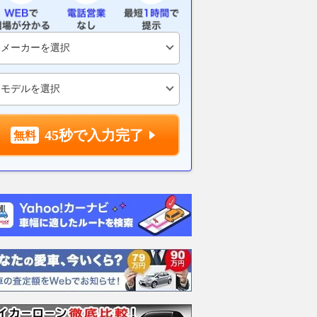
を実車化へ 2027年
泊
報 【栃木県／
ッドでの公開を目指す
場】～新鮮な
2026.08.08
Auto Messe Web
季節感が味わ
VAGUE
2026.08.08
月刊
45秒で入力完了