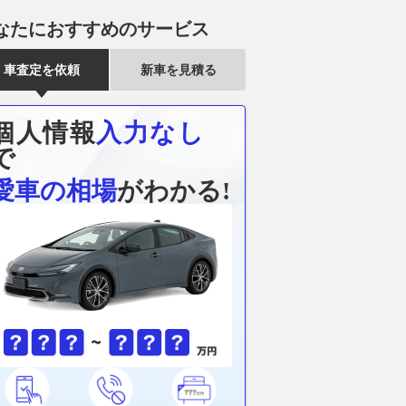
なたにおすすめのサービス
車査定を依頼
新車を見積る
個人情報
入力なし
で
愛車の相場
がわかる!
ゴン仕様のポルシェ
助手席を倒せばロングボードも
「車中泊で“高
!? ポーランドのチュー
積載可能。トヨタ「タウンエー
う！」はじめ
91.2”のシューティン
ス」で作る448万円からの車中
て利用できる