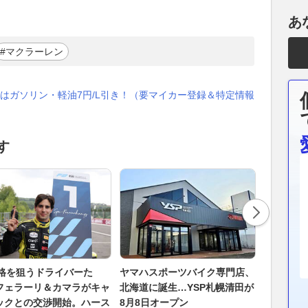
あ
#マクラーレン
はガソリン・軽油7円/L引き！（要マイカー登録＆特定情報
す
昇格を狙うドライバーた
ヤマハスポーツバイク専門店、
えっ、ワ
フェラーリ＆カマラがキャ
北海道に誕生…YSP札幌清田が
「911」
ックとの交渉開始。ハース
8月8日オープン
ナーが“9